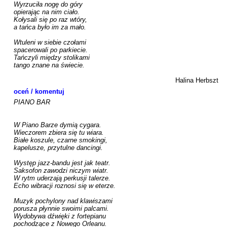
Wyrzuciła nogę do góry

opierając na nim ciało.

Kołysali się po raz wtóry,

a tańca było im za mało.

Wtuleni w siebie czołami

spacerowali po parkiecie.

Tańczyli między stolikami

tango znane na świecie.

Halina Herbszt
oceń / komentuj
PIANO BAR

W Piano Barze dymią cygara.

Wieczorem zbiera się tu wiara.

Białe koszule, czarne smokingi,

kapelusze, przytulne dancingi.

Występ jazz-bandu jest jak teatr.

Saksofon zawodzi niczym wiatr.

W rytm uderzają perkusji talerze.

Echo wibracji roznosi się w eterze.

Muzyk pochylony nad klawiszami

porusza płynnie swoimi palcami.

Wydobywa dźwięki z fortepianu

pochodzące z Nowego Orleanu.
