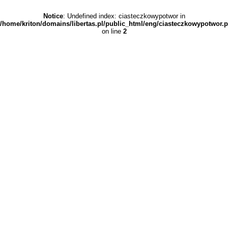
Notice
: Undefined index: ciasteczkowypotwor in
/home/kriton/domains/libertas.pl/public_html/eng/ciasteczkowypotwor.
on line
2