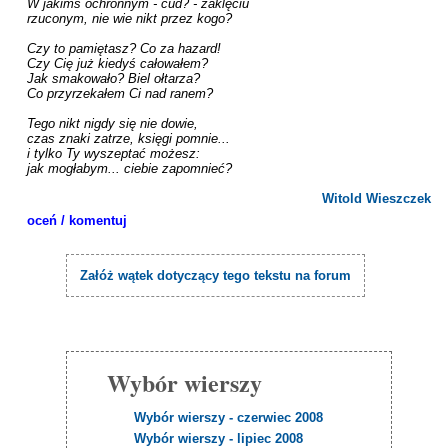
W jakimś ochronnym - cud? - zaklęciu

rzuconym, nie wie nikt przez kogo?

Czy to pamiętasz? Co za hazard!

Czy Cię już kiedyś całowałem?

Jak smakowało? Biel ołtarza?

Co przyrzekałem Ci nad ranem?

Tego nikt nigdy się nie dowie,

czas znaki zatrze, księgi pomnie...

i tylko Ty wyszeptać możesz:

jak mogłabym... ciebie zapomnieć?

Witold Wieszczek
oceń / komentuj
Załóż wątek dotyczący tego tekstu na forum
Wybór wierszy
Wybór wierszy - czerwiec 2008
Wybór wierszy - lipiec 2008