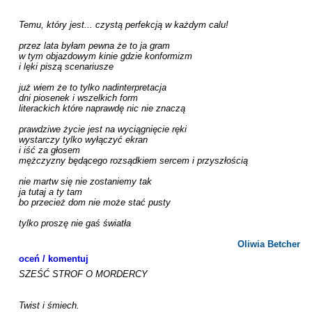
Temu, który jest... czystą perfekcją w każdym calu!

przez lata byłam pewna że to ja gram

w tym objazdowym kinie gdzie konformizm

i lęki piszą scenariusze

już wiem że to tylko nadinterpretacja

dni piosenek i wszelkich form

literackich które naprawdę nic nie znaczą

prawdziwe życie jest na wyciągnięcie ręki

wystarczy tylko wyłączyć ekran

i iść za głosem

mężczyzny będącego rozsądkiem sercem i przyszłością

nie martw się nie zostaniemy tak

ja tutaj a ty tam

bo przecież dom nie może stać pusty

tylko proszę nie gaś światła

Oliwia Betcher
oceń / komentuj
SZEŚĆ STROF O MORDERCY

Twist i śmiech.
