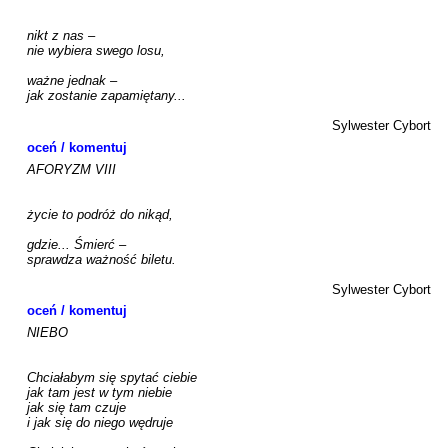
nikt z nas – 

nie wybiera swego losu, 

ważne jednak –

jak zostanie zapamiętany...

Sylwester Cybort
oceń / komentuj
AFORYZM VIII

życie to podróż do nikąd,

gdzie... Śmierć – 

sprawdza ważność biletu.

Sylwester Cybort
oceń / komentuj
NIEBO

Chciałabym się spytać ciebie

jak tam jest w tym niebie

jak się tam czuje

i jak się do niego wędruje
