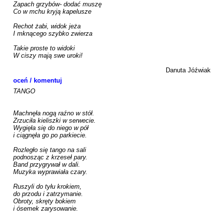
Zapach grzybów- dodać muszę

Co w mchu kryją kapelusze

Rechot żabi, widok jeża

I mknącego szybko zwierza

Takie proste to widoki

W ciszy mają swe uroki!

Danuta Jóźwiak
oceń / komentuj
TANGO

Machnęła nogą raźno w stół.

Zrzuciła kieliszki w serwecie.

Wygięła się do niego w pół

i ciągnęła go po parkiecie.

Rozległo się tango na sali

podnosząc z krzeseł pary.

Band przygrywał w dali.

Muzyka wyprawiała czary.

Ruszyli do tyłu krokiem,

do przodu i zatrzymanie.

Obroty, skręty bokiem

i ósemek zarysowanie.
