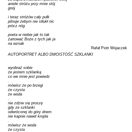
aniele stróżu przy mnie stój

gnój

i teraz stróżów cały pułk

pilnuje żebym nie stłukł nic

prócz nóg

poeta w niebie jak to tak

żartować Boże z tych jak ja

na wznak
Rafał Piotr Wojaczek
AUTOPORTRET ALBO DWOISTOŚĆ SZKLANKI

wyobraź sobie

że jestem szklanką

co we mnie jest powiedz

.

mówisz że po brzegi

że czysta

że woda

.

nie zdziw się proszę

gdy ze szklanki

odwróconej do góry dnem

nie kapnie nawet kropla

.

mówisz że woda

że czysta
