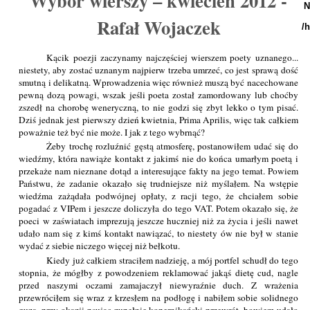
Wybór wierszy – kwiecień 2012 -
N
Rafał Wojaczek
/
Kącik poezji zaczynamy najczęściej wierszem poety uznanego...
niestety, aby zostać uznanym najpierw trzeba umrzeć, co jest sprawą dość
smutną i delikatną. Wprowadzenia więc również muszą być nacechowane
pewną dozą powagi, wszak jeśli poeta został zamordowany lub choćby
zszedł na chorobę weneryczną, to nie godzi się zbyt lekko o tym pisać.
Dziś jednak jest pierwszy dzień kwietnia, Prima Aprilis, więc tak całkiem
poważnie też być nie może. I jak z tego wybrnąć?
Żeby trochę rozluźnić gęstą atmosferę, postanowiłem udać się do
wiedźmy, która nawiąże kontakt z jakimś nie do końca umarłym poetą i
przekaże nam nieznane dotąd a interesujące fakty na jego temat. Powiem
Państwu, że zadanie okazało się trudniejsze niż myślałem. Na wstępie
wiedźma zażądała podwójnej opłaty, z racji tego, że chciałem sobie
pogadać z VIPem i jeszcze doliczyła do tego VAT. Potem okazało się, że
poeci w zaświatach imprezują jeszcze huczniej niż za życia i jeśli nawet
udało nam się z kimś kontakt nawiązać, to niestety ów nie był w stanie
wydać z siebie niczego więcej niż bełkotu.
Kiedy już całkiem straciłem nadzieję, a mój portfel schudł do tego
stopnia, że mógłby z powodzeniem reklamować jakąś dietę cud, nagle
przed naszymi oczami zamajaczył niewyraźnie duch. Z wrażenia
przewróciłem się wraz z krzesłem na podłogę i nabiłem sobie solidnego