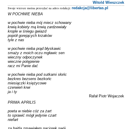
Witold Wieszczek
redakcja@libertas.pl
Swoje wiersze można przesyłać na adres redakcji:
W POCHWIE NIEBA

w pochwie nieba mój miecz schowany

krwią kobiety mą krwią zardzewiały

krople w śniegu gwiazd

popiół gorejących krzaków

tyle z nas

w pochwie nieba prąd błyskawic

smaży z moich oczu mgławic sen

wieczny odpoczynek

wieczne potępienie

racz mi Panie dać

w pochwie nieba pod sutkami słońc

bezkres bezsens bezkońc

miesiączki księżycowe

czerwień krwi

ja i ty
Rafał Piotr Wojaczek
PRIMA APRILIS

poeta w niebie cóż za żart

to sprawić mógł jedynie czart

niefart

za bajtla zmawiałem paciorek swój
