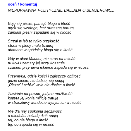
oceń / komentuj
NIEPOPRAWNA POLITYCZNIE BALLADA O BENDEROWCE

Boję się pisać, pamięć błaga o litość

myśl się wzdraga, jest straszną torturą

zamiast pieśni zapadam się w nicość

Strzał w łeb to tylko przykrość

strzał w plecy małą bzdurą			

atamana w spódnicy błaga się o litość

Gdy w dłoni Mauser, nie czas na miłość

tu krwi i zemsty jej oczy kosztują

czasem przy drwa iskierce zapada się w nicość

Przemyka, gdzie kości i zgliszczy obfitość

gdzie cienie, nie ludzie, się snują

„Riezat’ Lachiw” woła nie dbając o litość

Zawiśnie na pewno, jedyna możliwość

kopyta jej konia milicję tratują

w straszliwej wendecie wysyła ich w nicość

Nie dla niej spokojna sędziwość

o młodości balladę dziś snują

tej, co nie błaga o litość

tej, co zapada się w nicość
