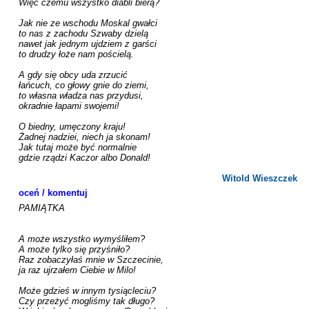
Więc czemu wszystko diabli bierą?

Jak nie ze wschodu Moskal gwałci

to nas z zachodu Szwaby dzielą

nawet jak jednym ujdziem z garści

to drudzy łoże nam pościelą.

A gdy się obcy uda zrzucić

łańcuch, co głowy gnie do ziemi,

to własna władza nas przydusi,

okradnie łapami swojemi!

O biedny, umęczony kraju!

Żadnej nadziei, niech ja skonam!

Jak tutaj może być normalnie

gdzie rządzi Kaczor albo Donald!

Witold Wieszczek
oceń / komentuj
PAMIĄTKA

A może wszystko wymyśliłem?

A może tylko się przyśniło?

Raz zobaczyłaś mnie w Szczecinie,

ja raz ujrzałem Ciebie w Milo!

Może gdzieś w innym tysiącleciu?

Czy przeżyć mogliśmy tak długo?
