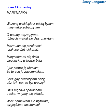
Jerzy Lengauer
oceń / komentuj
MARYNARKA

Wczoraj w sklepie z córką byłam,

marynarkę zobaczyłam.

O poradę męża pytam,

różnych metod się dziś chwytam.

Może uda się przekonać

i zakupu dziś dokonać. 

Marynarka mi się śniła,

elegancka, w brązie była.

I już prawie ją ubrałam,

że to sen ja zapomniałam.

Lecz gdy otworzyłam oczy,

cóż to?- sen to był uroczy!

Dziś mężowi opowiadam,

a tekst w rymy się układa.

Więc namawiam Go wytrwale,

wyglądałam doskonale!
