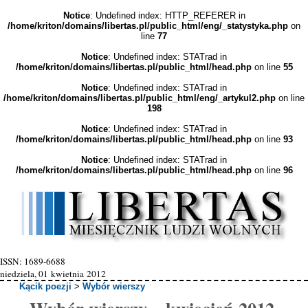
Notice
: Undefined index: HTTP_REFERER in
/home/kriton/domains/libertas.pl/public_html/eng/_statystyka.php
on
line
77
Notice
: Undefined index: STATrad in
/home/kriton/domains/libertas.pl/public_html/head.php
on line
55
Notice
: Undefined index: STATrad in
/home/kriton/domains/libertas.pl/public_html/eng/_artykul2.php
on line
198
Notice
: Undefined index: STATrad in
/home/kriton/domains/libertas.pl/public_html/head.php
on line
93
Notice
: Undefined index: STATrad in
/home/kriton/domains/libertas.pl/public_html/head.php
on line
96
ISSN: 1689-6688
niedziela, 01 kwietnia 2012
Kącik poezji
>
Wybór wierszy