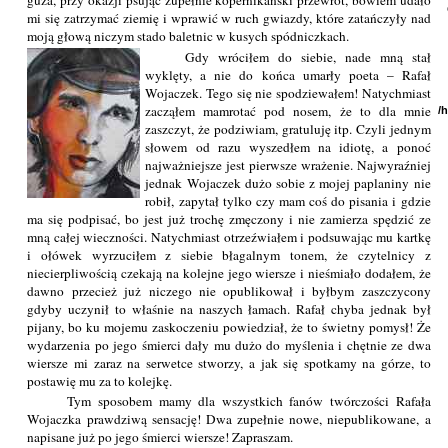
guza, przy okazji psując zupełnie kopernikański przewrót, bowiem udało
mi się zatrzymać ziemię i wprawić w ruch gwiazdy, które zatańczyły nad
moją głową niczym stado baletnic w kusych spódniczkach.
Gdy wróciłem do siebie, nade mną stał
wyklęty, a nie do końca umarły poeta – Rafał
Wojaczek. Tego się nie spodziewałem! Natychmiast
zacząłem mamrotać pod nosem, że to dla mnie
/
zaszczyt, że podziwiam, gratuluję itp. Czyli jednym
słowem od razu wyszedłem na idiotę, a ponoć
najważniejsze jest pierwsze wrażenie. Najwyraźniej
jednak Wojaczek dużo sobie z mojej paplaniny nie
robił, zapytał tylko czy mam coś do pisania i gdzie
ma się podpisać, bo jest już trochę zmęczony i nie zamierza spędzić ze
mną całej wieczności. Natychmiast otrzeźwiałem i podsuwając mu kartkę
i ołówek wyrzuciłem z siebie błagalnym tonem, że czytelnicy z
niecierpliwością czekają na kolejne jego wiersze i nieśmiało dodałem, że
dawno przecież już niczego nie opublikował i byłbym zaszczycony
gdyby uczynił to właśnie na naszych łamach. Rafał chyba jednak był
pijany, bo ku mojemu zaskoczeniu powiedział, że to świetny pomysł! Że
wydarzenia po jego śmierci dały mu dużo do myślenia i chętnie ze dwa
wiersze mi zaraz na serwetce stworzy, a jak się spotkamy na górze, to
postawię mu za to kolejkę.
Tym sposobem mamy dla wszystkich fanów twórczości Rafała
Wojaczka prawdziwą sensację! Dwa zupełnie nowe, niepublikowane, a
napisane już po jego śmierci wiersze! Zapraszam.