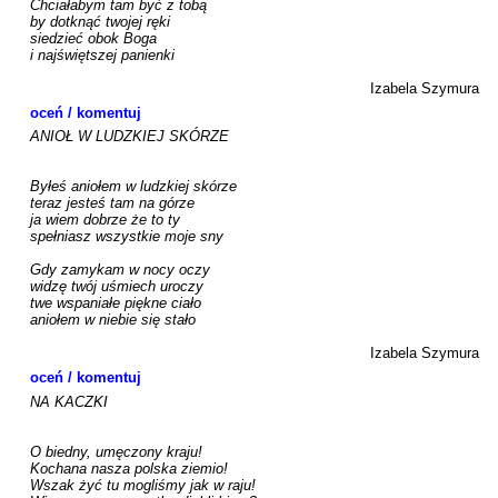
Chciałabym tam być z tobą

by dotknąć twojej ręki

siedzieć obok Boga

i najświętszej panienki

Izabela Szymura
oceń / komentuj
ANIOŁ W LUDZKIEJ SKÓRZE

Byłeś aniołem w ludzkiej skórze

teraz jesteś tam na górze

ja wiem dobrze że to ty

spełniasz wszystkie moje sny

Gdy zamykam w nocy oczy

widzę twój uśmiech uroczy

twe wspaniałe piękne ciało

aniołem w niebie się stało

Izabela Szymura
oceń / komentuj
NA KACZKI

O biedny, umęczony kraju!

Kochana nasza polska ziemio!

Wszak żyć tu mogliśmy jak w raju!
