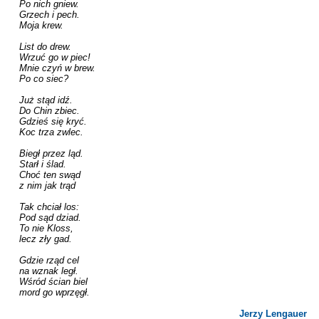
Po nich gniew.

Grzech i pech.

Moja krew.

List do drew.

Wrzuć go w piec!

Mnie czyń w brew.

Po co siec?

Już stąd idź.

Do Chin zbiec.

Gdzieś się kryć.

Koc trza zwlec.

Biegł przez ląd.

Starł i ślad.

Choć ten swąd

z nim jak trąd

Tak chciał los:

Pod sąd dziad.

To nie Kloss,

lecz zły gad.

Gdzie rząd cel

na wznak legł.

Wśród ścian biel

mord go wprzęgł.

Jerzy Lengauer