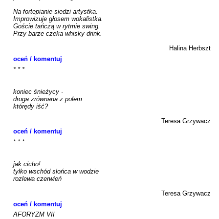
Na fortepianie siedzi artystka.

Improwizuje głosem wokalistka.

Goście tańczą w rytmie swing.

Przy barze czeka whisky drink.

Halina Herbszt
oceń / komentuj
* * *

koniec śnieżycy -

droga zrównana z polem

którędy iść?

Teresa Grzywacz
oceń / komentuj
* * *

jak cicho!

tylko wschód słońca w wodzie 

rozlewa czerwień

Teresa Grzywacz
oceń / komentuj
AFORYZM VII
