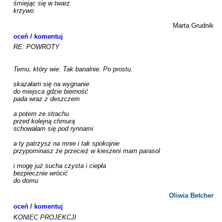
śmiejąc się w twarz

krzywo

Marta Grudnik
oceń / komentuj
RE: POWROTY

Temu, który wie. Tak banalnie. Po prostu. 

skazałam się na wygnanie

do miejsca gdzie bierność 

pada wraz z deszczem

a potem ze strachu 

przed kolejną chmurą

schowałam się pod rynnami 

a ty patrzysz na mnie i tak spokojnie 

przypominasz że przecież w kieszeni mam parasol 

i mogę już sucha czysta i ciepła

bezpiecznie wrócić

do domu

Oliwia Betcher
oceń / komentuj
KONIEC PROJEKCJI
