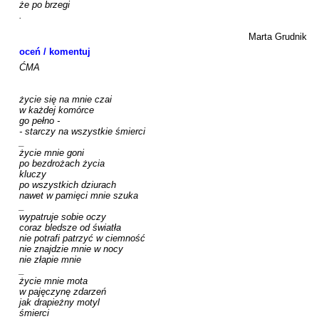
że po brzegi

.

Marta Grudnik
oceń / komentuj
ĆMA

życie się na mnie czai

w każdej komórce

go pełno -

- starczy na wszystkie śmierci

_

życie mnie goni

po bezdrożach życia

kluczy

po wszystkich dziurach

nawet w pamięci mnie szuka

_

wypatruje sobie oczy

coraz bledsze od światła

nie potrafi patrzyć w ciemność

nie znajdzie mnie w nocy

nie złapie mnie

_

życie mnie mota

w pajęczynę zdarzeń

jak drapieżny motyl

śmierci
