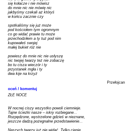
się kołacze i nie mówisz

do mnie nic nie mówię nic

jakbyśmy czekali aż któryś

w końcu zacznie czy

spotkaliśmy się już może

pod kościołem tym ogromnym

co go widać prawie tu może

przechodziłem a ty tuż pod nim

kupowałeś swojej

małej bukiet róż nie

powiesz do mnie nic nie usłyszę

nic twojej twarzy też nie zobaczę

bo tu cisza wieczór i ty

przystanek mgła i ty

dwa kije na krzyż

Przełojcan 
oceń / komentuj
ZŁE NOCE

W nocnej ciszy wszystko powoli ciemnieje.

Tajne ścieżki nasze – iskry rozbiegane...

Rozpędzone, wystrzelone gdzieś w nieznane,

jeszcze dadzą pożegnalne przedstawienie...

Naszych twarzy już nie widać. Tylko cienie
