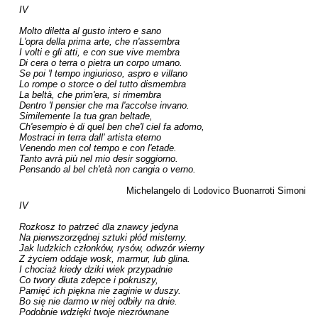
IV

Molto diletta al gusto intero e sano

L'opra della prima arte, che n'assembra

I volti e gli atti, e con sue vive membra

Di cera o terra o pietra un corpo umano.

Se poi 'l tempo ingiurioso, aspro e villano

Lo rompe o storce o del tutto dismembra

La beltà, che prim'era, si rimembra

Dentro 'l pensier che ma l'accolse invano.

Similemente Ia tua gran beltade,

Ch'esempio è di quel ben che'l ciel fa adomo,

Mostraci in terra dall' artista eterno

Venendo men col tempo e con l'etade.

Tanto avrà più nel mio desir soggiorno.

Pensando al bel ch'età non cangia o verno.

Michelangelo di Lodovico Buonarroti Simoni
IV

Rozkosz to patrzeć dla znawcy jedyna

Na pierwszorzędnej sztuki płód misterny.

Jak ludzkich członków, rysów, odwzór wierny

Z życiem oddaje wosk, marmur, lub glina.

I chociaż kiedy dziki wiek przypadnie

Co twory dłuta zdepce i pokruszy,

Pamięć ich piękna nie zaginie w duszy.

Bo się nie darmo w niej odbiły na dnie.

Podobnie wdzięki twoje niezrównane
