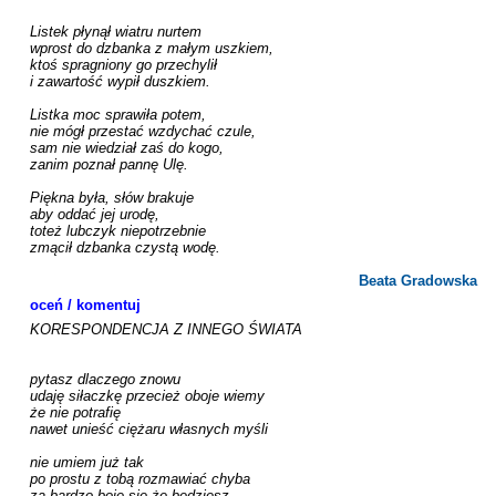
Listek płynął wiatru nurtem

wprost do dzbanka z małym uszkiem,

ktoś spragniony go przechylił

i zawartość wypił duszkiem.

Listka moc sprawiła potem,

nie mógł przestać wzdychać czule,

sam nie wiedział zaś do kogo,

zanim poznał pannę Ulę.

Piękna była, słów brakuje

aby oddać jej urodę,

toteż lubczyk niepotrzebnie

zmącił dzbanka czystą wodę.

Beata Gradowska
oceń / komentuj
KORESPONDENCJA Z INNEGO ŚWIATA

pytasz dlaczego znowu

udaję siłaczkę przecież oboje wiemy

że nie potrafię

nawet unieść ciężaru własnych myśli

nie umiem już tak

po prostu z tobą rozmawiać chyba

za bardzo boję się że będziesz
