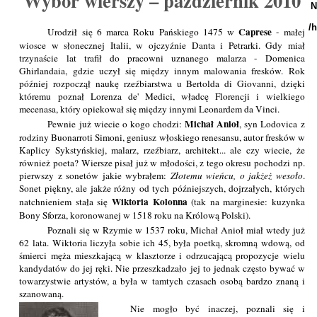
Wybór wierszy – październik 2010
N
/
Caprese
Urodził się 6 marca Roku Pańskiego 1475 w
- małej
wiosce w słonecznej Italii, w ojczyźnie Danta i Petrarki. Gdy miał
trzynaście lat trafił do pracowni uznanego malarza - Domenica
Ghirlandaia, gdzie uczył się między innym malowania fresków. Rok
później rozpoczął naukę rzeźbiarstwa u Bertolda di Giovanni, dzięki
któremu poznał Lorenza de' Medici, władcę Florencji i wielkiego
mecenasa, który opiekował się między innymi Leonardem da Vinci.
Michał Anioł
Pewnie już wiecie o kogo chodzi:
, syn Lodovica z
rodziny Buonarroti Simoni, geniusz włoskiego renesansu, autor fresków w
Kaplicy Sykstyńskiej, malarz, rzeźbiarz, architekt... ale czy wiecie, że
również poeta? Wiersze pisał już w młodości, z tego okresu pochodzi np.
pierwszy z sonetów jakie wybrałem:
Złotemu wieńcu, o jakżeż wesoło
.
Sonet piękny, ale jakże różny od tych późniejszych, dojrzałych, których
Wiktoria Kolonna
natchnieniem stała się
(tak na marginesie: kuzynka
Bony Sforza, koronowanej w 1518 roku na Królową Polski).
Poznali się w Rzymie w 1537 roku, Michał Anioł miał wtedy już
62 lata. Wiktoria liczyła sobie ich 45, była poetką, skromną wdową, od
śmierci męża mieszkającą w klasztorze i odrzucającą propozycje wielu
kandydatów do jej ręki. Nie przeszkadzało jej to jednak często bywać w
towarzystwie artystów, a była w tamtych czasach osobą bardzo znaną i
szanowaną.
Nie mogło być inaczej, poznali się i