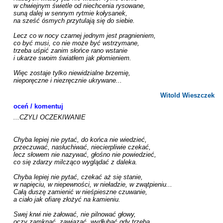
w chwiejnym świetle od niechcenia rysowane,

suną dalej w sennym rytmie kołysanek,

na sześć ósmych przytulają się do siebie.

Lecz co w nocy czarnej jednym jest pragnieniem,

co być musi, co nie może być wstrzymane,

trzeba uśpić zanim słońce rano wstanie

i ukarze swoim światłem jak płomieniem.

Więc zostaje tylko niewidzialne brzemię,

nieporęczne i niezręcznie ukrywane...

Witold Wieszczek
oceń / komentuj
...CZYLI OCZEKIWANIE

Chyba lepiej nie pytać, do końca nie wiedzieć,

przeczuwać, nasłuchiwać, niecierpliwie czekać,

lecz słowem nie nazywać, głośno nie powiedzieć,

co się zdarzy milcząco wyglądać z daleka.

Chyba lepiej nie pytać, czekać aż się stanie,

w napięciu, w niepewności, w nieładzie, w zwątpieniu...

Całą duszę zamienić w nieśpieszne czuwanie,

a ciało jak ofiarę złożyć na kamieniu.

Swej krwi nie żałować, nie pilnować głowy,

oczy zamknąć, zawiązać, wydłubać gdy trzeba,
