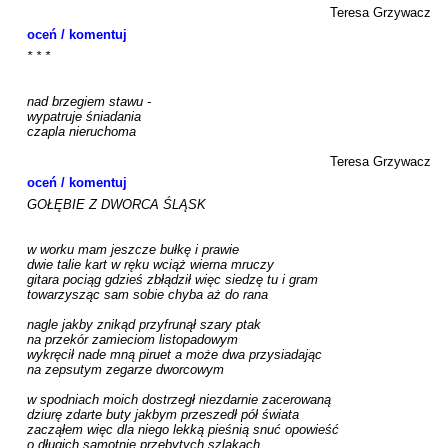
Teresa Grzywacz
oceń / komentuj
* * *

nad brzegiem stawu -

wypatruje śniadania

czapla nieruchoma

Teresa Grzywacz
oceń / komentuj
GOŁĘBIE Z DWORCA ŚLĄSK

w worku mam jeszcze bułkę i prawie

dwie talie kart w ręku wciąż wierna mruczy

gitara pociąg gdzieś zbłądził więc siedzę tu i gram

towarzysząc sam sobie chyba aż do rana

nagle jakby znikąd przyfrunął szary ptak

na przekór zamieciom listopadowym

wykręcił nade mną piruet a może dwa przysiadając

na zepsutym zegarze dworcowym

w spodniach moich dostrzegł niezdarnie zacerowaną

dziurę zdarte buty jakbym przeszedł pół świata

zacząłem więc dla niego lekką pieśnią snuć opowieść

o długich samotnie przebytych szlakach
