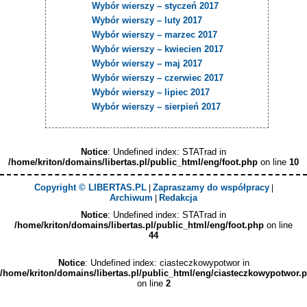
Wybór wierszy – styczeń 2017
Wybór wierszy – luty 2017
Wybór wierszy – marzec 2017
Wybór wierszy – kwiecien 2017
Wybór wierszy – maj 2017
Wybór wierszy – czerwiec 2017
Wybór wierszy – lipiec 2017
Wybór wierszy – sierpień 2017
Notice
: Undefined index: STATrad in
/home/kriton/domains/libertas.pl/public_html/eng/foot.php
on line
10
Copyright © LIBERTAS.PL
Zapraszamy do współpracy
|
|
Archiwum
Redakcja
|
Notice
: Undefined index: STATrad in
/home/kriton/domains/libertas.pl/public_html/eng/foot.php
on line
44
Notice
: Undefined index: ciasteczkowypotwor in
/home/kriton/domains/libertas.pl/public_html/eng/ciasteczkowypotwor.
on line
2