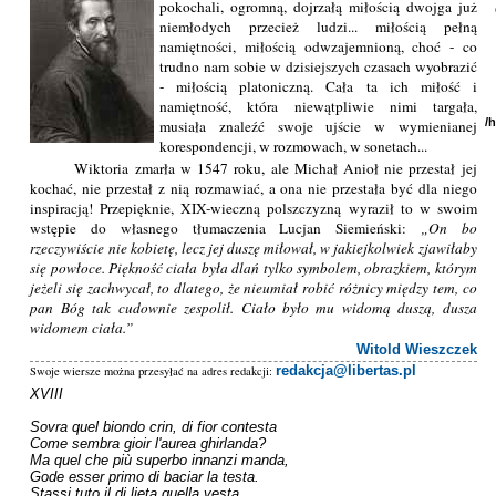
pokochali, ogromną, dojrzałą miłością dwojga już
niemłodych przecież ludzi... miłością pełną
namiętności, miłością odwzajemnioną, choć - co
trudno nam sobie w dzisiejszych czasach wyobrazić
- miłością platoniczną. Cała ta ich miłość i
namiętność, która niewątpliwie nimi targała,
/
musiała znaleźć swoje ujście w wymienianej
korespondencji, w rozmowach, w sonetach...
Wiktoria zmarła w 1547 roku, ale Michał Anioł nie przestał jej
kochać, nie przestał z nią rozmawiać, a ona nie przestała być dla niego
inspiracją! Przepięknie, XIX-wieczną polszczyzną wyraził to w swoim
wstępie do własnego tłumaczenia Lucjan Siemieński:
On bo
rzeczywiście nie kobietę, lecz jej duszę miłował, w jakiejkolwiek zjawiłaby
się powłoce. Piękność ciała była dlań tylko symbolem, obrazkiem, którym
jeżeli się zachwycał, to dlatego, że nieumiał robić różnicy między tem, co
pan Bóg tak cudownie zespolił. Ciało było mu widomą duszą, dusza
widomem ciała.
Witold Wieszczek
redakcja@libertas.pl
Swoje wiersze można przesyłać na adres redakcji:
XVIII

Sovra quel biondo crin, di fior contesta

Come sembra gioir l'aurea ghirlanda?

Ma quel che più superbo innanzi manda,

Gode esser primo di baciar la testa.

Stassi tuto il di lieta quella vesta
