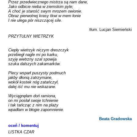
Przez przedwiecznego mistrza są nam dane,

Jako odbicie nieba w ziemskim pyle;

A choć je starość swym mrozem owionie.

Obraz pierwotnej krasy tkwi w mem łonie

I nie ulega pór niszczącej sile.

tłum. Lucjan Siemieński
PRZYTULNY WIETRZYK

Ciepły wietrzyk niczym dreszczyk

przebiegł nagle mi po karku,

szyję wietrzny szal spowija

szuka dalszych zakamarków.

Plecy wsparł puszysty podmuch

jakby dłonią zatrzymane,

wokół kostek nóg zatańczył,

dalej iść mu nie wskazane.

Wyciągnęłam doń ramiona,

on mi posłał swoje tchnienie

i tak tańcząc z nim na plaży

wpadłam w błogie zapomnienie.

Beata Gradowska
oceń / komentuj
LISTKA CZAR
