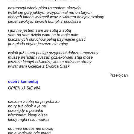
nastroszył wtedy pióra trzepotem skrzydeł

wzbił się górę jakbym przypomniał mu o starych

dobrych latach wykręcił wraz z wiatrem kolejny szalony

piruet zwołując swoich kumpli z poddasza

i już nie jestem sam ze sobą z sobą

sam na sam dzięki wam za to moje miłe

bułczanych okruchów pełną trzymajcie garść

ja z głodu chyba jeszcze nie zginę

wokół już szaro pociąg przyjechał dobrze zmęczony

muszę wsiadać i ruszać gdziekolwiek stąd może

jeszcze kiedyś odwiedzę wasze rodzinne strony

wiwat wam Gołębie z Dworca Śląsk

Przełojcan 
oceń / komentuj
OPIEKUJ SIĘ NIĄ

czekam z tobą na przystanku

no ty tuż obok a ja na

przenigdy o poranku

wieczorem kiedy cisza

kiedy mgła i nie mówisz

do mnie nic też nie mówię

nic a w głowie tyle pytań
