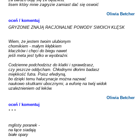
lisem który mnie zagryzie zamiast dać się oswoić

Oliwia Betcher
oceń / komentuj
GRYZONIE ZNAJĄ RACJONALNE POWODY SWOICH KLĘSK

Wiem, że jestem twoim ulubionym

chomikiem - małym kłębkiem

kłaczków i chęci do biegu nawet

jeśli meta jest tylko w wyobraźni.

Codzienne podchodzisz do klatki i sprawdzasz,

czy jeszcze oddycham. Chłodnymi dłońmi badasz

miękkość futra. Poisz efedryną,

bo dzięki temu halucynacje można nazwać

naukowo skutkami ubocznymi, a euforię na twój widok

uzależnieniem od leków.

Oliwia Betcher
oceń / komentuj
* * *

mglisty poranek -

na łące siadają

białe opary
