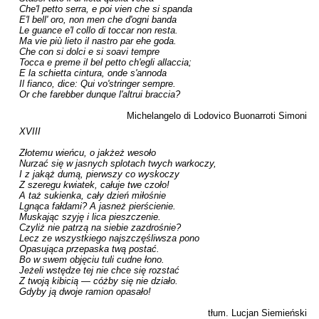
Che'l petto serra, e poi vien che si spanda

E'l bell' oro, non men che d'ogni banda

Le guance e'l collo di toccar non resta.

Ma vie più lieto il nastro par ehe goda.

Che con si dolci e si soavi tempre

Tocca e preme il bel petto ch'egli allaccia;

E la schietta cintura, onde s'annoda

Il fianco, dice: Qui vo'stringer sempre.

Or che farebber dunque l'altrui braccia?

Michelangelo di Lodovico Buonarroti Simoni
XVIII

Złotemu wieńcu, o jakżeż wesoło

Nurzać się w jasnych splotach twych warkoczy,

I z jakąż dumą, pierwszy co wyskoczy

Z szeregu kwiatek, całuje twe czoło!

A taż sukienka, cały dzień miłośnie

Lgnąca fałdami? A jasneż pierścienie.

Muskając szyję i lica pieszczenie.

Czyliż nie patrzą na siebie zazdrośnie?

Lecz ze wszystkiego najszczęśliwsza pono

Opasująca przepaska twą postać.

Bo w swem objęciu tuli cudne łono.

Jeżeli wstędze tej nie chce się rozstać

Z twoją kibicią — cóżby się nie działo.

Gdyby ją dwoje ramion opasało!

tłum. Lucjan Siemieński