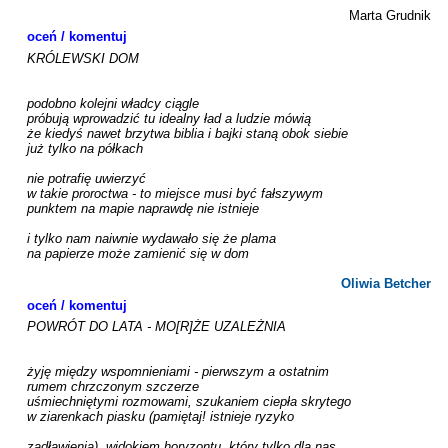
Marta Grudnik
oceń / komentuj
KRÓLEWSKI DOM

podobno kolejni władcy ciągle

próbują wprowadzić tu idealny ład a ludzie mówią

że kiedyś nawet brzytwa biblia i bajki staną obok siebie

już tylko na półkach

nie potrafię uwierzyć

w takie proroctwa - to miejsce musi być fałszywym

punktem na mapie naprawdę nie istnieje

i tylko nam naiwnie wydawało się że plama

na papierze może zamienić się w dom

Oliwia Betcher
oceń / komentuj
POWRÓT DO LATA - MO[R]ŻE UZALEŻNIA

żyję między wspomnieniami - pierwszym a ostatnim

rumem chrzczonym szczerze

uśmiechniętymi rozmowami, szukaniem ciepła skrytego

w ziarenkach piasku (pamiętaj! istnieje ryzyko

zadławienia). widokiem horyzontu, który tylko dla nas
