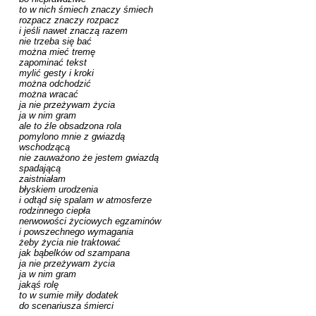
to w nich śmiech znaczy śmiech

rozpacz znaczy rozpacz

i jeśli nawet znaczą razem

nie trzeba się bać

można mieć tremę

zapominać tekst

mylić gesty i kroki

można odchodzić

można wracać

ja nie przeżywam życia

ja w nim gram

ale to źle obsadzona rola

pomylono mnie z gwiazdą

wschodzącą

nie zauważono że jestem gwiazdą

spadającą

zaistniałam

błyskiem urodzenia

i odtąd się spalam w atmosferze

rodzinnego ciepła

nerwowości życiowych egzaminów

i powszechnego wymagania

żeby życia nie traktować

jak bąbelków od szampana

ja nie przeżywam życia

ja w nim gram

jakąś rolę

to w sumie miły dodatek

do scenariusza śmierci
