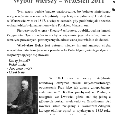
Wybór wierszy – wrzesień 2011
N
/
Tym razem będzie bardzo patriotycznie, bo bohater niniejszego
wstępu właśnie w wierszach patriotycznych się specjalizował. Urodził się
w Warszawie, w roku 1847, a więc w czasach, gdy podobnie jak obecnie,
wolna Polska była marzeniem wielu Polaków. Marzył i on.
Pierwszy swój wiersz -
Deszczyk wiosenny
, opublikował na łamach
Przyjaciela Dzieci
i właściwie chyba większość jego utworów, choć w
tematyce poważnych, patriotycznych, adresowana jest właśnie do dzieci.
Władysław Bełza
jest autorem między innymi znanego chyba
wszystkim dzieciom jeszcze z przedszkola
Katechizmu polskiego dziecka
rozpoczynającego się słowami:
- Kto ty jesteś?

- Polak mały.

- Jaki znak twój?

- Orzeł biały.
W 1871 roku za swoją działalność
narodową otrzymał nakaz natychmiastowego
opuszczenia Prus jako tak zwany „niepożądany
cudzoziemiec”. Krótko przebywał w Pradze, a
następnie we Lwowie, gdzie stał się jedną z
głównych postaci wydawnictwa Ossolineum. Był
również silnie związany z Iwoniczem-Zdrojem,
którego okolice opisał w wydanym w 1885 roku