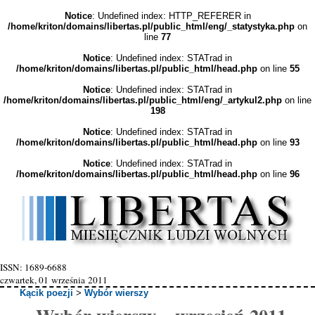
Notice
: Undefined index: HTTP_REFERER in
/home/kriton/domains/libertas.pl/public_html/eng/_statystyka.php
on
line
77
Notice
: Undefined index: STATrad in
/home/kriton/domains/libertas.pl/public_html/head.php
on line
55
Notice
: Undefined index: STATrad in
/home/kriton/domains/libertas.pl/public_html/eng/_artykul2.php
on line
198
Notice
: Undefined index: STATrad in
/home/kriton/domains/libertas.pl/public_html/head.php
on line
93
Notice
: Undefined index: STATrad in
/home/kriton/domains/libertas.pl/public_html/head.php
on line
96
ISSN: 1689-6688
czwartek, 01 września 2011
Kącik poezji
>
Wybór wierszy