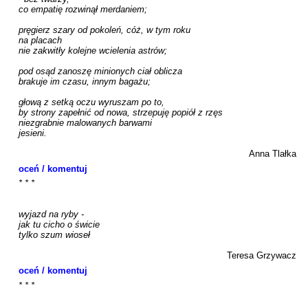
co empatię rozwinął merdaniem;

pręgierz szary od pokoleń, cóż, w tym roku

na placach

nie zakwitły kolejne wcielenia astrów;

pod osąd zanoszę minionych ciał oblicza

brakuje im czasu, innym bagażu;

głową z setką oczu wyruszam po to,

by strony zapełnić od nowa, strzepuję popiół z rzęs

niezgrabnie malowanych barwami

jesieni.

Anna Tlałka
oceń / komentuj
* * *

wyjazd na ryby -

jak tu cicho o świcie

tylko szum wioseł

Teresa Grzywacz
oceń / komentuj
* * *
