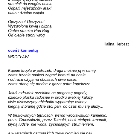
strzelali do wrogów celnie.

Odparli najeźdźców ataki

nasze dzielne wojaki.

Ojczyzno! Ojczyzno!

Wyzwolona krwią i blizną.

Ciebie strzeże Pan Bóg.

Od ciebie stroni wróg.

Halina Herbszt
oceń / komentuj
WROCŁAW

Kapnie kropla w policzek, druga muśnie ją w ramię,

zaraz trzecia nadleci zagrać komuś na nosie

i od razu ożyją na obcasach dwie panie,

zaraz staną się modne z gazet pstre kapelusze.

Jakiś człowiek przeklina na prognozę pogody,

dziecko pluska radośnie w środku wielkiej kałuży,

dwie dziewczyny-chichotki wypatrując osłony

biegną w bramę gdzie stoi pan, co czas mu się dłuży...

W brukowanych tętnicach, wśród wrocławskich kamienic,

przez Grunwaldzki, przez Tumski, obok cichych krasnali,

płyną ludzie, nie woda, życiodajnym strumieniem,

a w latarniach ostrowskich żywy płomień się pali.
