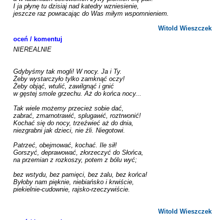
I ja płynę tu dzisiaj nad katedry wzniesienie,

jeszcze raz powracając do Was miłym wspomnieniem.

Witold Wieszczek
oceń / komentuj
NIEREALNIE

Gdybyśmy tak mogli! W nocy. Ja i Ty.

Żeby wystarczyło tylko zamknąć oczy!

Żeby objąć, wtulić, zawilgnąć i gnić

w gęstej smole grzechu. Aż do końca nocy...

Tak wiele możemy przecież sobie dać,

zabrać, zmarnotrawić, splugawić, roztrwonić!

Kochać się do nocy, trzeźwieć aż do dnia,

niezgrabni jak dzieci, nie źli. Niegotowi.

Patrzeć, obejmować, kochać. Ile sił!

Gorszyć, deprawować, złorzeczyć do Słońca,

na przemian z rozkoszy, potem z bólu wyć;

bez wstydu, bez pamięci, bez żalu, bez końca!

Byłoby nam pięknie, niebiańsko i krwiście,

piekielnie-cudownie, rajsko-rzeczywiście.

Witold Wieszczek