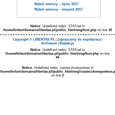
Wybór wierszy – lipiec 2017
Wybór wierszy – sierpień 2017
Notice
: Undefined index: STATrad in
/home/kriton/domains/libertas.pl/public_html/eng/foot.php
on line
10
Copyright © LIBERTAS.PL
Zapraszamy do współpracy
|
|
Archiwum
Redakcja
|
Notice
: Undefined index: STATrad in
/home/kriton/domains/libertas.pl/public_html/eng/foot.php
on line
44
Notice
: Undefined index: ciasteczkowypotwor in
/home/kriton/domains/libertas.pl/public_html/eng/ciasteczkowypotwor.
on line
2