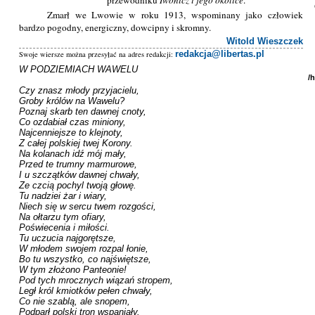
przewodniku
Iwonicz i jego okolice
.
Zmarł we Lwowie w roku 1913, wspominany jako człowiek
bardzo pogodny, energiczny, dowcipny i skromny.
Witold Wieszczek
redakcja@libertas.pl
Swoje wiersze można przesyłać na adres redakcji:
W PODZIEMIACH WAWELU

/
Czy znasz młody przyjacielu,

Groby królów na Wawelu?

Poznaj skarb ten dawnej cnoty,

Co ozdabiał czas miniony,

Najcenniejsze to klejnoty,

Z całej polskiej twej Korony.

Na kolanach idź mój mały,

Przed te trumny marmurowe,

I u szczątków dawnej chwały,

Ze czcią pochyl twoją głowę.

Tu nadziei żar i wiary,

Niech się w sercu twem rozgości,

Na ołtarzu tym ofiary,

Poświecenia i miłości.

Tu uczucia najgorętsze,

W młodem swojem rozpal łonie,

Bo tu wszystko, co najświętsze,

W tym złożono Panteonie!

Pod tych mrocznych wiązań stropem,

Legł król kmiotków pełen chwały,

Co nie szablą, ale snopem,

Podparł polski tron wspaniały.
