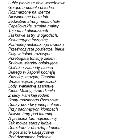
Lubię pierwsze dnie wrześniowe

Gorące a poranki chłodne.

Rozmarzone na wietrze

Niewidoczne babie lato

Jedwabne struny melancholii.

Cepeliowskie, strojne malwy

Tuje na skalniaczkach

Jaskrawe astry w ogrodach.

Kokieteryjną jarzębinę

Partnerkę niebieskiego świerka.

Przeźroczyste powietrze, błękit

Cały w tiulach różowych.

Przebogatą tonację zieleni

Stylowe wierzby opłakujące

Chińskie zachody słońca.

Dlatego w Japonii kochają

Klasykę, muzykę Chopina.

Wcześniejsze podwieczorki

Lody, waniliową szarlotkę

Ciotki Maliny, czarodziejki

Z ulicy Pańskiej rodem

Ikony rodzinnego Rzeszowa

Duszy przedwojennej cukierni.

Przy pachnących klombach

Naiwne ćmy pod latarnią -

A przecież tam najciemniej

Jak mówią starzy ludzie.

Dorożkarz z dorożką i koniem

W poświacie księżycowej

Pod dzwonnicą kościoła.
