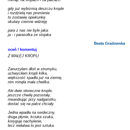
gdy już wybrzmią deszczu krople

i rozdzielą nas promienie

to zostawię opiekunkę

okulary ciemne wdzieję

para z nas nie byle jaka: 

ja - i parasolka ze stojaka

Beata Gradowska
oceń / komentuj
Z MAŁEJ KROPLI

Zanurzyłam dłoń w strumyku,

uchwyciłam kropli kilka,

większość spadła już na ziemię,

nim minęła mała chwilka.

Ale dwie słoneczne krople,

jeszcze chwilę pozostały,

meandrując przy nadgarstku,

dostać się na palce chciały.

Jedna wpadła na serdeczny,

druga płynie, kciuka szuka,

koryguję nachylenie,

lecz niełatwa to jest sztuka.
