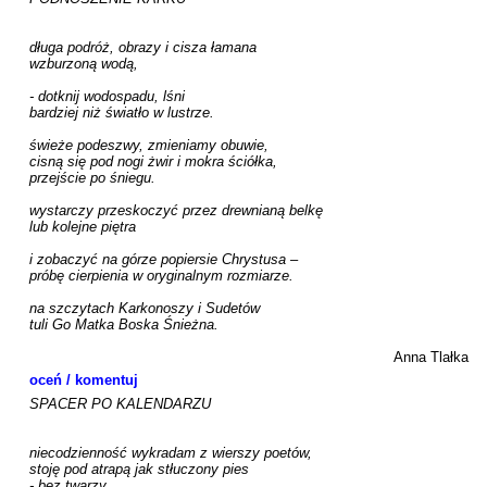
długa podróż, obrazy i cisza łamana

wzburzoną wodą,

- dotknij wodospadu, lśni 

bardziej niż światło w lustrze.

świeże podeszwy, zmieniamy obuwie,

cisną się pod nogi żwir i mokra ściółka, 

przejście po śniegu.

wystarczy przeskoczyć przez drewnianą belkę

lub kolejne piętra

i zobaczyć na górze popiersie Chrystusa –

próbę cierpienia w oryginalnym rozmiarze.

na szczytach Karkonoszy i Sudetów

tuli Go Matka Boska Śnieżna.

Anna Tlałka
oceń / komentuj
SPACER PO KALENDARZU

niecodzienność wykradam z wierszy poetów,

stoję pod atrapą jak stłuczony pies

- bez twarzy,
