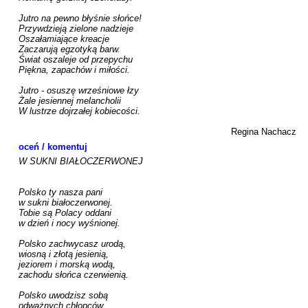
Jutro na pewno błyśnie słońce!

Przywdzieją zielone nadzieje

Oszałamiające kreacje

Zaczarują egzotyką barw.

Świat oszaleje od przepychu

Piękna, zapachów i miłości.

Jutro - osuszę wrześniowe łzy

Żale jesiennej melancholii

W lustrze dojrzałej kobiecości.

Regina Nachacz
oceń / komentuj
W SUKNI BIAŁOCZERWONEJ

Polsko ty nasza pani

w sukni białoczerwonej.

Tobie są Polacy oddani

w dzień i nocy wyśnionej.

Polsko zachwycasz urodą,

wiosną i złotą jesienią,

jeziorem i morską wodą,

zachodu słońca czerwienią.

Polsko uwodzisz sobą

odważnych chłopców.
