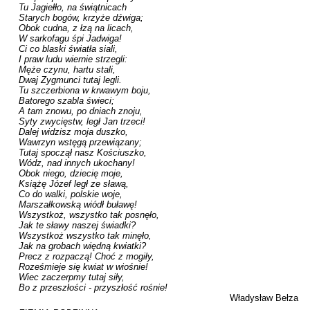
Tu Jagiełło, na świątnicach

Starych bogów, krzyże dźwiga;

Obok cudna, z łzą na licach,

W sarkofagu śpi Jadwiga!

Ci co blaski światła siali,

I praw ludu wiernie strzegli:

Męże czynu, hartu stali,

Dwaj Zygmunci tutaj legli.

Tu szczerbiona w krwawym boju,

Batorego szabla świeci;

A tam znowu, po dniach znoju,

Syty zwycięstw, legł Jan trzeci!

Dalej widzisz moja duszko,

Wawrzyn wstęgą przewiązany;

Tutaj spoczął nasz Kościuszko,

Wódz, nad innych ukochany!

Obok niego, dziecię moje,

Książę Józef legł ze sławą,

Co do walki, polskie woje,

Marszałkowską wiódł buławę!

Wszystkoż, wszystko tak posnęło,

Jak te sławy naszej świadki?

Wszystkoż wszystko tak minęło,

Jak na grobach więdną kwiatki?

Precz z rozpaczą! Choć z mogiły,

Roześmieje się kwiat w wiośnie!

Wiec zaczerpmy tutaj siły,

Bo z przeszłości - przyszłość rośnie!
Władysław Bełza