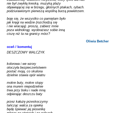
nie był zwykłą kreską. muzyką plaży

objawiającej się w brzegu, głośnych ptakach, rybach.

podziurawionym pierwszą wspólną burzą powietrzem.

boję się, że wszystko co pamiętam było

jak kręgi na wodzie (rozchodzą się

i nie wracają). proszę, zabierz mnie

poza widnokrąg. wyobrażasz sobie inną

ciszę niż ta na granicy mórz?

Oliwia Betcher
oceń / komentuj
DESZCZOWY WALCZYK 

kolorowa i we wzory

otoczyła bezpieczeństwem

postać moją, co skulona

dzielnie stawia opór wiatru

mokre buty, mokre stopy

ona murem niepodzielnie

trwa przy boku i nade mną

odpierając deszczu baty

przez kałużę przeskoczymy 

tańcząc walca za opiekę

będę śpiewać jej piosenkę

mknąc na stopach i na palcach
