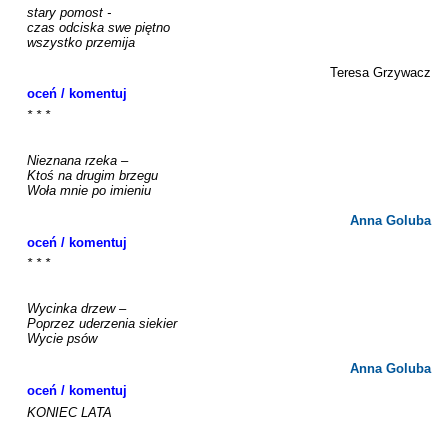
stary pomost -

czas odciska swe piętno

wszystko przemija

Teresa Grzywacz
oceń / komentuj
* * *

Nieznana rzeka – 

Ktoś na drugim brzegu 

Woła mnie po imieniu

Anna Goluba
oceń / komentuj
* * *

Wycinka drzew – 

Poprzez uderzenia siekier

Wycie psów 

Anna Goluba
oceń / komentuj
KONIEC LATA
