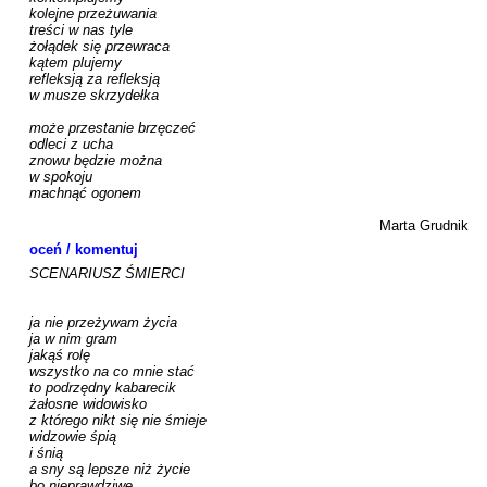
kolejne przeżuwania

treści w nas tyle

żołądek się przewraca

kątem plujemy

refleksją za refleksją

w musze skrzydełka

może przestanie brzęczeć

odleci z ucha

znowu będzie można

w spokoju

machnąć ogonem

Marta Grudnik
oceń / komentuj
SCENARIUSZ ŚMIERCI

ja nie przeżywam życia

ja w nim gram

jakąś rolę

wszystko na co mnie stać

to podrzędny kabarecik

żałosne widowisko

z którego nikt się nie śmieje

widzowie śpią

i śnią

a sny są lepsze niż życie

bo nieprawdziwe
