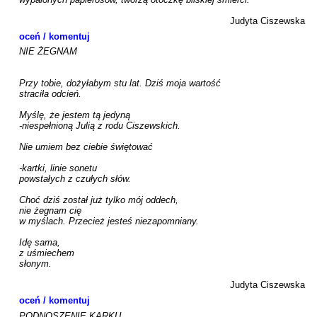
Judyta Ciszewska
oceń / komentuj
NIE ŻEGNAM

Przy tobie, dożyłabym stu lat. Dziś moja wartość

straciła odcień.

Myślę, że jestem tą jedyną

-niespełnioną Julią z rodu Ciszewskich.

Nie umiem bez ciebie świętować

-kartki, linie sonetu

powstałych z czułych słów.

Choć dziś został już tylko mój oddech,

nie żegnam cię

w myślach. Przecież jesteś niezapomniany.

Idę sama,

z uśmiechem

słonym.

Judyta Ciszewska
oceń / komentuj
PODNOSZENIE KARKU
