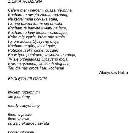
ZIEMIA RODZINNA

Całem mem sercem, duszą niewinną,

Kocham te świętą ziemię rodzinną,

Na której moja kołyska stała,

I której dawna karmi się chwała.

Kocham te barwne kwiaty na łące,

Kocham te łany kłosem szumiące,

Które mię żywią, które mię stroją,

I które zdobią Ojczyznę moją.

Kocham te góry, lasy i gaje,

Potężne rzeki, ciche ruczaje;

Bo w tych potokach, w wodzie u zdroja,

Ty się przeglądasz Ojczyzno moja,

Krwią użyźniona, we łzach skąpana,

Tak dla nas droga i tak kochana!
Władysław Bełza
BYDLĘCA FILOZOFIA

bydłem rozumnym

ale jesteśmy

mordy zapychamy

łbem w prawo

łbem w lewo

co za ciekawość świata

kontemplujemy
