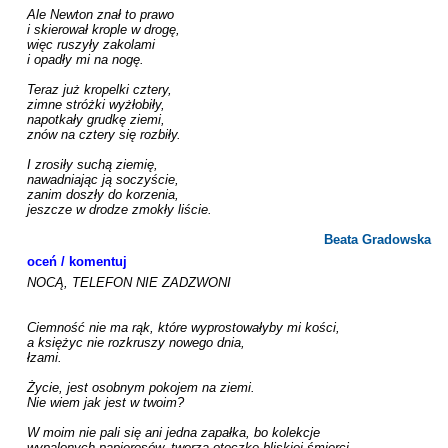
Ale Newton znał to prawo

i skierował krople w drogę,

więc ruszyły zakolami

i opadły mi na nogę.

Teraz już kropelki cztery,

zimne stróżki wyżłobiły,

napotkały grudkę ziemi,

znów na cztery się rozbiły.

I zrosiły suchą ziemię,

nawadniając ją soczyście,

zanim doszły do korzenia,

jeszcze w drodze zmokły liście.

Beata Gradowska
oceń / komentuj
NOCĄ, TELEFON NIE ZADZWONI

Ciemność nie ma rąk, które wyprostowałyby mi kości,

a księżyc nie rozkruszy nowego dnia,

łzami.

Życie, jest osobnym pokojem na ziemi.

Nie wiem jak jest w twoim?

W moim nie pali się ani jedna zapałka, bo kolekcje

wypalonych papierosów, tworzą otoczkę bliskiej śmierci.
