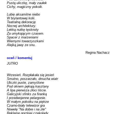
Pustą uliczkę, mały zaułek

Cichy, magiczny pokoik.

Lubię aksamitne niebo

W brylantowej kolii.

Teatralną dekorację

Nocnej architektury.

Lekką nutkę tęsknoty

Za umykającym czasem.

Spacer z marzeniami

Wiernymi towarzyszkami

Alejką jawy ze snu.

Regina Nachacz
oceń / komentuj
JUTRO

Wrzesień. Rozpłakała się jesień

Smutno, poszarzało, dmucha wiatr

Uliczki puste, zamyślone

Pod oknem pękają kasztany

A lipa pierwsza złoci liście.

Galicyjski sfinks za firanką

I przedwojenne pelargonie.

W małym pokoiku na piętrze

Czarno-biały telewizor gra

Nowelę "Na dobre i na złe"

Reklamę gorzkiej czekolady.
