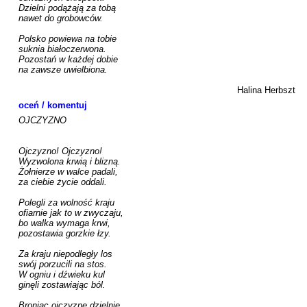
Dzielni podążają za tobą

nawet do grobowców.

Polsko powiewa na tobie

suknia białoczerwona.

Pozostań w każdej dobie

na zawsze uwielbiona.

Halina Herbszt
oceń / komentuj
OJCZYZNO

Ojczyzno! Ojczyzno!

Wyzwolona krwią i blizną.

Żołnierze w walce padali,

za ciebie życie oddali.

Polegli za wolność kraju

ofiarnie jak to w zwyczaju,

bo walka wymaga krwi,

pozostawia gorzkie łzy.

Za kraju niepodległy los

swój porzucili na stos.

W ogniu i dźwieku kul

ginęli zostawiając ból.

Broniąc ojczyznę dzielnie
