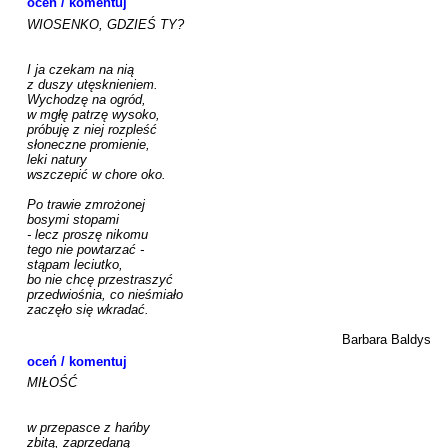
oceń / komentuj
WIOSENKO, GDZIEŚ TY?

I ja czekam na nią 

z duszy utęsknieniem.

Wychodzę na ogród, 

w mgłę patrzę wysoko,

próbuję z niej rozpleść

słoneczne promienie,

leki natury

wszczepić w chore oko.

Po trawie zmrożonej

bosymi stopami

- lecz proszę nikomu

tego nie powtarzać - 

stąpam leciutko,

bo nie chcę przestraszyć

przedwiośnia, co nieśmiało

zaczęło się wkradać.

Barbara Baldys
oceń / komentuj
MIŁOŚĆ

w przepasce z hańby 

zbitą, zaprzedaną 
