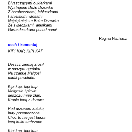
Błyszczącymi cukierkami

Wystrojone Boże Drzewko

Z bombeczkami, jabłuszkami

I anielskimi włosami

Najpiękniejsze Boże Drzewko

Ze świeczkami, aniołkami

Gwiazdeczkami ponad nami!

Regina Nachacz
oceń / komentuj
KIPI KAP, KIPI KAP

Deszcz ziemię zrosił

w naszym ogródku.

Na czapkę Małgosi

padał powolutku.

Kipi kap, kipi kap

Małgosia śpiewa:

deszczu mnie złap.

Krople lecą z drzewa.

Pod drzewem kałuża,

buty przemoczone.

Choć to nie jest burza

lecą kulki srebrzone.

Kipi kap, kipi kap
