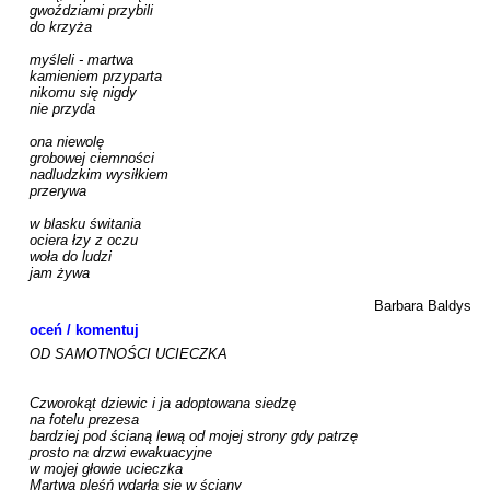
gwoździami przybili 

do krzyża 

myśleli - martwa 

kamieniem przyparta 

nikomu się nigdy 

nie przyda 

ona niewolę 

grobowej ciemności 

nadludzkim wysiłkiem 

przerywa 

w blasku świtania

ociera łzy z oczu 

woła do ludzi 

jam żywa

Barbara Baldys
oceń / komentuj
OD SAMOTNOŚCI UCIECZKA

Czworokąt dziewic i ja adoptowana siedzę

na fotelu prezesa 

bardziej pod ścianą lewą od mojej strony gdy patrzę 

prosto na drzwi ewakuacyjne

w mojej głowie ucieczka 

Martwa pleśń wdarła się w ściany 
