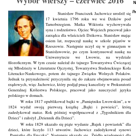
Wybór wierszy – czerwiec 2016
N
/
Stanisław Franciszek Jachowicz urodził się
17 kwietnia 1796 roku we wsi Dzików pod
Tarnobrzegiem. Matka Wiktoria wychowywała
syna i rodzeństwo. Ojciec Wojciech pracował jako
zarządca dla właścicieli Dzikowa. Stanisław mając
osiem lat, rozpoczął naukę w szkole pijarów w
Rzeszowie. Następnie uczył się w gimnazjum w
Stanisławowie, po czym kontynuował naukę na
Uniwersytecie we Lwowie, na wydziale
filozoficznym. W tym czasie należał do tajnego Towarzystwa Ćwiczącej
się Młodzieży w Literaturze Ojczystej, Towarzystwa Studenckiego Koła
Literacko-Naukowego, potem do tajnego Związku Wolnych Polaków.
Jednak ta przynależność przyczyniła się do zakazu obejmowania posad
rządowych, więc Jachowicz, który podjął pracę kancelisty w Prokuratorii
Generalnej Królestwa Polskiego, pracował jako nauczyciel języka
polskiego w domach.
W roku 1817 opublikował bajki w „Pamiętniku Lwowskim”, a w
1824 wydał swoją pierwszą książkę „Bajki i powieści”, którą
zadedykował matce. Rok później współpracował z „Tygodnikiem dla
Dzieci” i założył „Dziennik dla Dzieci”.
W roku 1829 ukazało się piąte wydanie „Bajek i powiastek” dla
dzieci, które liczyło 113 utworów. Jachowicz zadedykował synowi
„Pamiątkę dla Eryczka”. Następnie ukazały się „Źródło wiadomości dla