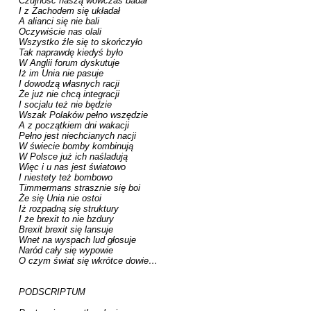
Czujność naszą wówczas badał

I z Zachodem się układał

A alianci się nie bali

Oczywiście nas olali

Wszystko źle się to skończyło

Tak naprawdę kiedyś było

W Anglii forum dyskutuje

Iż im Unia nie pasuje

I dowodzą własnych racji

Że już nie chcą integracji

I socjalu też nie będzie

Wszak Polaków pełno wszędzie

A z początkiem dni wakacji

Pełno jest niechcianych nacji

W świecie bomby kombinują

W Polsce już ich naśladują

Więc i u nas jest światowo

I niestety też bombowo

Timmermans strasznie się boi

Że się Unia nie ostoi

Iż rozpadną się struktury

I że brexit to nie bzdury

Brexit brexit się lansuje

Wnet na wyspach lud głosuje

Naród cały się wypowie

O czym świat się wkrótce dowie… 

PODSCRIPTUM
