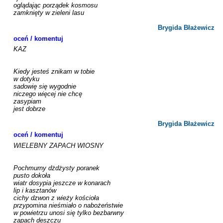
oglądając porządek kosmosu

zamknięty w zieleni lasu

Brygida Błażewicz
oceń / komentuj
KAZ

Kiedy jesteś znikam w tobie

w dotyku 

sadowię się wygodnie

niczego więcej nie chcę

zasypiam

jest dobrze

Brygida Błażewicz
oceń / komentuj
WIELEBNY ZAPACH WIOSNY

Pochmurny dżdżysty poranek

pusto dokoła

wiatr dosypia jeszcze w konarach

lip i kasztanów

cichy dzwon z wieży kościoła

przypomina nieśmiało o nabożeństwie

w powietrzu unosi się tylko bezbarwny

zapach deszczu
