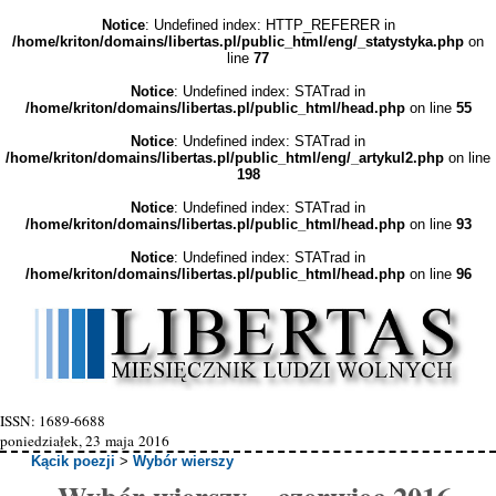
Notice
: Undefined index: HTTP_REFERER in
/home/kriton/domains/libertas.pl/public_html/eng/_statystyka.php
on
line
77
Notice
: Undefined index: STATrad in
/home/kriton/domains/libertas.pl/public_html/head.php
on line
55
Notice
: Undefined index: STATrad in
/home/kriton/domains/libertas.pl/public_html/eng/_artykul2.php
on line
198
Notice
: Undefined index: STATrad in
/home/kriton/domains/libertas.pl/public_html/head.php
on line
93
Notice
: Undefined index: STATrad in
/home/kriton/domains/libertas.pl/public_html/head.php
on line
96
ISSN: 1689-6688
poniedziałek, 23 maja 2016
Kącik poezji
>
Wybór wierszy