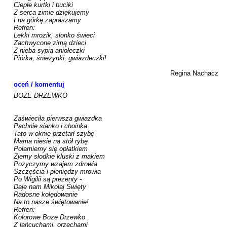
Ciepłe kurtki i buciki

Z serca zimie dziękujemy

I na górkę zapraszamy

Refren:

Lekki mrozik, słonko świeci

Zachwycone zimą dzieci

Z nieba sypią aniołeczki

Piórka, śnieżynki, gwiazdeczki!

Regina Nachacz
oceń / komentuj
BOŻE DRZEWKO

Zaświeciła pierwsza gwiazdka

Pachnie sianko i choinka

Tato w oknie przetarł szybę

Mama niesie na stół rybę

Połamiemy się opłatkiem

Zjemy słodkie kluski z makiem

Pożyczymy wzajem zdrowia

Szczęścia i pieniędzy mrowia

Po Wigilii są prezenty -

Daje nam Mikołaj Święty

Radosne kolędowanie

Na to nasze świętowanie!

Refren:

Kolorowe Boże Drzewko

Z łańcuchami, orzechami
