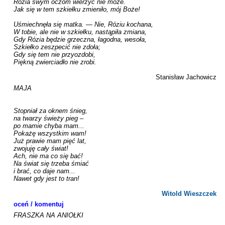
Rózia swym oczom wierzyć nie może.

Jak się w tem szkiełku zmieniło, mój Boże!

Uśmiechnęła się matka. — Nie, Róziu kochana,

W tobie, ale nie w szkiełku, nastąpiła zmiana,

Gdy Rózia będzie grzeczna, łagodna, wesoła,

Szkiełko zeszpecić nie zdoła;

Gdy się tem nie przyozdobi,

Piękną zwierciadło nie zrobi.

Stanisław Jachowicz
MAJA

Stopniał za oknem śnieg,

na twarzy świeży pieg –

po mamie chyba mam...

Pokażę wszystkim wam!

Już prawie mam pięć lat,

zwojuję cały świat!

Ach, nie ma co się bać!

Na świat się trzeba śmiać

i brać, co daje nam...

Nawet gdy jest to tran!

Witold Wieszczek
oceń / komentuj
FRASZKA NA ANIOŁKI
