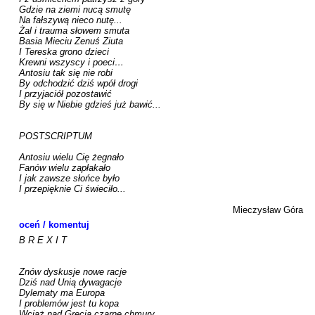
Gdzie na ziemi nucą smutę 

Na fałszywą nieco nutę... 

Żal i trauma słowem smuta

Basia Mieciu Zenuś Ziuta

I Tereska grono dzieci

Krewni wszyscy i poeci…

Antosiu tak się nie robi 

By odchodzić dziś wpół drogi 

I przyjaciół pozostawić 

By się w Niebie gdzieś już bawić... 

POSTSCRIPTUM 

Antosiu wielu Cię żegnało 

Fanów wielu zapłakało

I jak zawsze słońce było

I przepięknie Ci świeciło...

Mieczysław Góra
oceń / komentuj
B R E X I T

Znów dyskusje nowe racje

Dziś nad Unią dywagacje

Dylematy ma Europa

I problemów jest tu kopa

Wciąż nad Grecją czarne chmury
