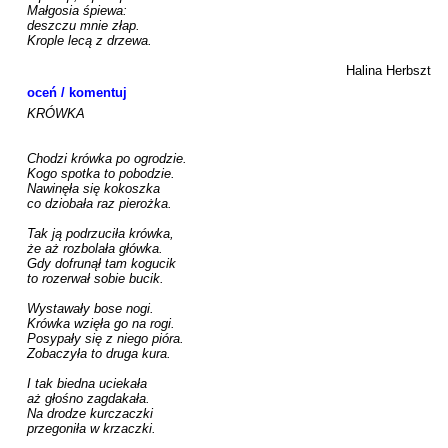
Małgosia śpiewa:

deszczu mnie złap.

Krople lecą z drzewa.

Halina Herbszt
oceń / komentuj
KRÓWKA

Chodzi krówka po ogrodzie.

Kogo spotka to pobodzie.

Nawinęła się kokoszka

co dziobała raz pierożka.

Tak ją podrzuciła krówka,

że aż rozbolała główka.

Gdy dofrunął tam kogucik

to rozerwał sobie bucik.

Wystawały bose nogi.

Krówka wzięła go na rogi.

Posypały się z niego pióra.

Zobaczyła to druga kura.

I tak biedna uciekała

aż głośno zagdakała.

Na drodze kurczaczki

przegoniła w krzaczki.
