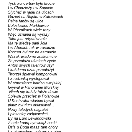
Tych koncertów było krocie 

I w Chodzieży i w Sopocie 

Słychać w radiu na ulicach 

Gdzieś na Śląsku w Katowicach 

Pełne fanów są ulice 

Bolesławiec Marklowice 

W Obornikach wiele razy 

Więc uznania są wyrazy 

Taka jest artystów rola 

Ma tę wiedzę pani Jola 

I w Atenach tak w zasadzie 

Koncert był też na estradzie 

Wszak wiadomo znakomicie 

Że przedłuża uśmiech życie 

Antoś swych talentów użył 

I każdemu czas przedłużył 

Tworzył śpiewał komponował 

I z rodzinką występował 

W atmosferze bardzo swojskiej 

Grywał w Panoramie Morskiej 

 Niech się każdy także dowie 

Śpiewał przecież w Polanowie 

U Kostrzaka właśnie bywał 

plauz był tłum oklaskiwał... 

Nowy teledysk nagrałeś

I piosenkę zaśpiewałeś

By na Euro Lewandowski

Z całą kadrą był wciąż boski

Dziś u Boga masz tam chóry 

I z uśmiechem patrzysz z góry 
