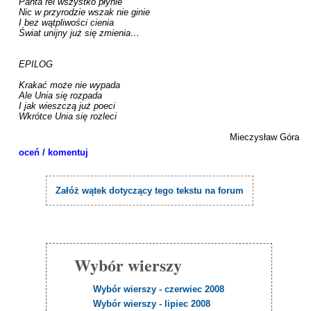
Panta rei wszystko płynie

Nic w przyrodzie wszak nie ginie

I bez wątpliwości cienia

Świat unijny już się zmienia… 

EPILOG

Krakać może nie wypada

Ale Unia się rozpada

I jak wieszczą już poeci

Wkrótce Unia się rozleci

Mieczysław Góra
oceń / komentuj
Załóż wątek dotyczący tego tekstu na forum
Wybór wierszy
Wybór wierszy - czerwiec 2008
Wybór wierszy - lipiec 2008