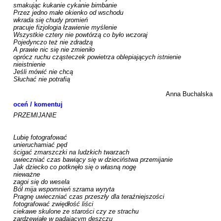
smakując kukanie cykanie bimbanie 

Przez jedno małe okienko od wschodu 

wkrada się chudy promień 

pracuje fizjologia łzawienie myślenie                     

Wszystkie cztery nie powtórzą co było wczoraj

Pojedynczo też nie zdradzą 

A prawie nic się nie zmieniło 

oprócz ruchu cząsteczek powietrza oblepiających istnienie 

nieistnienie 

Jeśli mówić nie chcą 

Słuchać nie potrafią

Anna Buchalska
oceń / komentuj
PRZEMIJANIE

Lubię fotografować 

unieruchamiać pęd

ścigać zmarszczki na ludzkich twarzach

uwieczniać czas bawiący się w dzieciństwa przemijanie

Jak dziecko co potknęło się o własną nogę

nieważne

zagoi się do wesela

Ból mija wspomnień szrama wyryta

Pragnę uwieczniać czas przeszły dla teraźniejszości 

fotografować zwiędłość liści

ciekawe skulone ze starości czy ze strachu 

zardzewiałe w padającym deszczu 
