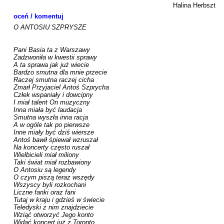
Halina Herbszt
oceń / komentuj
O ANTOSIU SZPRYSZE

Pani Basia ta z Warszawy

Zadzwoniła w kwestii sprawy

A ta sprawa jak już wiecie

Bardzo smutna dla mnie przecie

Raczej smutna raczej cicha 

Zmarł Przyjaciel Antoś Szprycha

Człek wspaniały i dowcipny 

I miał talent On muzyczny 

Inna miała być laudacja 

Smutna wyszła inna racja 

A w ogóle tak po pierwsze 

Inne miały być dziś wiersze 

Antoś bawił śpiewał wzruszał 

Na koncerty często ruszał 

Wielbicieli miał miliony 

Taki świat miał rozbawiony 

O Antosiu są legendy 

O czym piszą teraz wszędy 

Wszyscy byli rozkochani 

Liczne fanki oraz fani 

Tutaj w kraju i gdzieś w świecie 

Teledyski z nim znajdziecie 

Wziąć otworzyć Jego konto 

Widać koncert już z Toronto 
