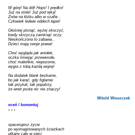
W górę! Na dół! Hops! I prędko!

Już na stole! Już pod ręką!

Znów na łóżku albo w szafie...

Człowiek ledwie oddech łapie!

Głośniej pisnąć, wyżej skoczyć,

kiedy skrzyczą zamknąć oczy.

Nieskończona to zabawa...

Dzieci mają swoje prawa!

Choć wygląda jak aniołek,

oczka śmiejąc przewesołe,

choć maleńkie, niepozorne,

wygra z tobą każdą wojnę!

Na dodatek blank bezkarne,

bo jak karać, gdy figlarnie

tak przytuli, tak popatrzy,

że wnet psota nic nie znaczy!

Witold Wieszczek
oceń / komentuj
* * *

spacerujesz życie

po wyimaginowanych ścieżkach

utkany cały w sieci
