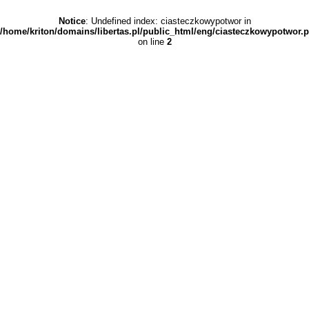
Notice
: Undefined index: ciasteczkowypotwor in
/home/kriton/domains/libertas.pl/public_html/eng/ciasteczkowypotwor.
on line
2