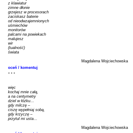
z klawiatur

zimne dłonie

grzejesz w procesorach

zaciskasz baterie

od nieodwzajemnionych

uśmiechów

monitorów

palcami na powiekach

malujesz

wir

(tualność)

świata

Magdalena Wojciechowska
oceń / komentuj
* * *

więc 

kochaj mnie całą,

a na centymetry

dziel w łóżku…

gdy milczę – 

ciszę wypełniaj sobą,

gdy krzyczę – 

przytul mi usta…

Magdalena Wojciechowska