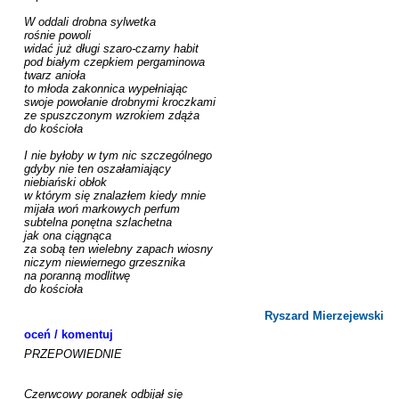
W oddali drobna sylwetka

rośnie powoli

widać już długi szaro-czarny habit

pod białym czepkiem pergaminowa

twarz anioła

to młoda zakonnica wypełniając

swoje powołanie drobnymi kroczkami

ze spuszczonym wzrokiem zdąża

do kościoła

I nie byłoby w tym nic szczególnego

gdyby nie ten oszałamiający

niebiański obłok

w którym się znalazłem kiedy mnie

mijała woń markowych perfum

subtelna ponętna szlachetna

jak ona ciągnąca

za sobą ten wielebny zapach wiosny

niczym niewiernego grzesznika

na poranną modlitwę

do kościoła

Ryszard Mierzejewski
oceń / komentuj
PRZEPOWIEDNIE

Czerwcowy poranek odbijał się
