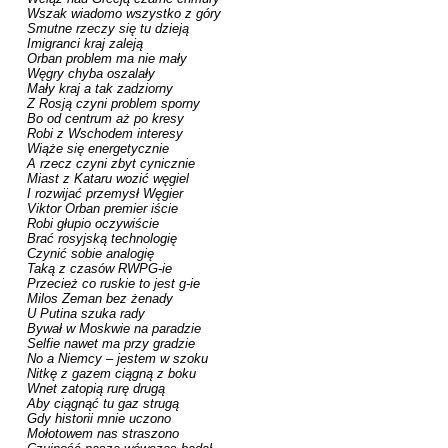
Wszak wiadomo wszystko z góry

Smutne rzeczy się tu dzieją

Imigranci kraj zaleją

Orban problem ma nie mały

Węgry chyba oszalały

Mały kraj a tak zadziorny

Z Rosją czyni problem sporny

Bo od centrum aż po kresy

Robi z Wschodem interesy

Wiąże się energetycznie 

A rzecz czyni zbyt cynicznie

Miast z Kataru wozić węgiel

I rozwijać przemysł Węgier

Viktor Orban premier iście

Robi głupio oczywiście

Brać rosyjską technologię

Czynić sobie analogię

Taką z czasów RWPG-ie

Przecież co ruskie to jest g-ie

Milos Zeman bez żenady 

U Putina szuka rady

Bywał w Moskwie na paradzie

Selfie nawet ma przy gradzie

No a Niemcy – jestem w szoku

Nitkę z gazem ciągną z boku

Wnet zatopią rurę drugą

Aby ciągnąć tu gaz strugą

Gdy historii mnie uczono 

Mołotowem nas straszono
