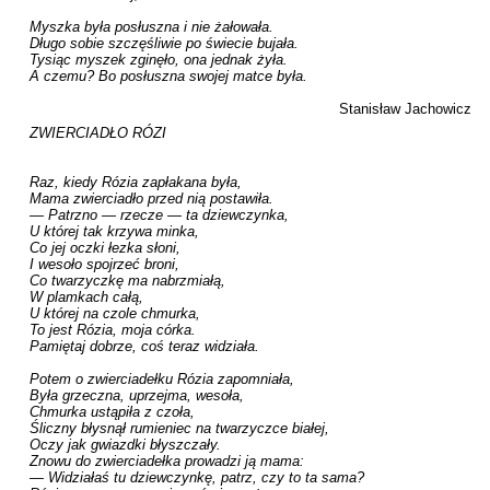
Myszka była posłuszna i nie żałowała. 

Długo sobie szczęśliwie po świecie bujała. 

Tysiąc myszek zginęło, ona jednak żyła. 

A czemu? Bo posłuszna swojej matce była.

Stanisław Jachowicz
ZWIERCIADŁO RÓZI

Raz, kiedy Rózia zapłakana była,

Mama zwierciadło przed nią postawiła.

— Patrzno — rzecze — ta dziewczynka,

U której tak krzywa minka,

Co jej oczki łezka słoni,

I wesoło spojrzeć broni,

Co twarzyczkę ma nabrzmiałą,

W plamkach całą,

U której na czole chmurka,

To jest Rózia, moja córka.

Pamiętaj dobrze, coś teraz widziała.

Potem o zwierciadełku Rózia zapomniała,

Była grzeczna, uprzejma, wesoła,

Chmurka ustąpiła z czoła,

Śliczny błysnął rumieniec na twarzyczce białej,

Oczy jak gwiazdki błyszczały.

Znowu do zwierciadełka prowadzi ją mama:

— Widziałaś tu dziewczynkę, patrz, czy to ta sama?
