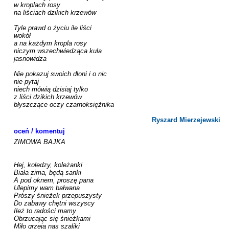
w kroplach rosy

na liściach dzikich krzewów

Tyle prawd o życiu ile liści

wokół 

a na każdym kropla rosy

niczym wszechwiedząca kula 

jasnowidza

Nie pokazuj swoich dłoni i o nic

nie pytaj 

niech mówią dzisiaj tylko

z liści dzikich krzewów

błyszczące oczy czarnoksiężnika

Ryszard Mierzejewski
oceń / komentuj
ZIMOWA BAJKA

Hej, koledzy, koleżanki

Biała zima, będą sanki

A pod oknem, proszę pana

Ulepimy wam bałwana

Prószy śnieżek przepuszysty

Do zabawy chętni wszyscy

Ileż to radości mamy

Obrzucając się śnieżkami

Miło grzeją nas szaliki
