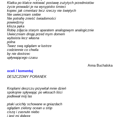
Klatka po klatce notować postawę zużytych przedmiotów

życie prowadzi je na wysypisko śmieci 

kopiec jak cmentarz lecz rzeczy nie świętych

Nie uwieczniam siebie

Nie potrafię znieść świadomości

powiedzmy 

klisza pęka

Robię zdjęcia starym aparatem analogowym analogicznie 

Uwieczniam drogę przed mym domem

wyboista lecz własna 

polna

Twarz swą oglądam w lustrze

codziennie co chwila

by nie dostrzec 

upływającego czasu

Anna Buchalska
oceń / komentuj
DESZCZOWY PORANEK

Kroplami deszczu przywitał mnie dzień

spokojnie spływając po włosach liści

podlewał mój las

ptaki ucichły schowane w gniazdach

oglądam zielony ocean u stóp

ciszę i zasnute niebo

i jest mi dobrze
