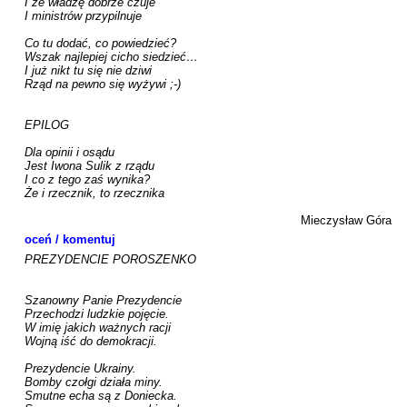
I że władzę dobrze czuje

I ministrów przypilnuje

Co tu dodać, co powiedzieć?

Wszak najlepiej cicho siedzieć…

I już nikt tu się nie dziwi

Rząd na pewno się wyżywi ;-)

EPILOG

Dla opinii i osądu

Jest Iwona Sulik z rządu

I co z tego zaś wynika?

Że i rzecznik, to rzecznika

Mieczysław Góra
oceń / komentuj
PREZYDENCIE POROSZENKO

Szanowny Panie Prezydencie

Przechodzi ludzkie pojęcie.

W imię jakich ważnych racji

Wojną iść do demokracji.

Prezydencie Ukrainy.

Bomby czołgi działa miny.

Smutne echa są z Doniecka.
