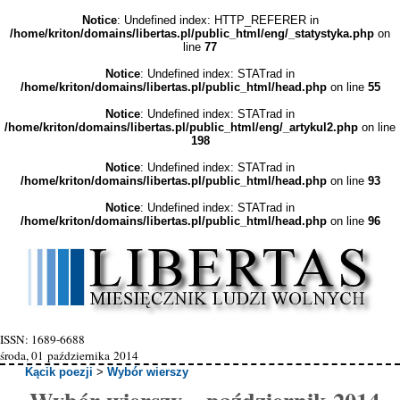
Notice
: Undefined index: HTTP_REFERER in
/home/kriton/domains/libertas.pl/public_html/eng/_statystyka.php
on
line
77
Notice
: Undefined index: STATrad in
/home/kriton/domains/libertas.pl/public_html/head.php
on line
55
Notice
: Undefined index: STATrad in
/home/kriton/domains/libertas.pl/public_html/eng/_artykul2.php
on line
198
Notice
: Undefined index: STATrad in
/home/kriton/domains/libertas.pl/public_html/head.php
on line
93
Notice
: Undefined index: STATrad in
/home/kriton/domains/libertas.pl/public_html/head.php
on line
96
ISSN: 1689-6688
środa, 01 października 2014
Kącik poezji
>
Wybór wierszy