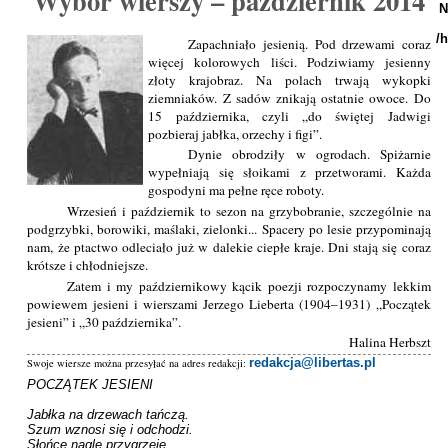
Wybór wierszy – październik 2014
N
/
Zapachniało jesienią. Pod drzewami coraz
więcej kolorowych liści. Podziwiamy jesienny
złoty krajobraz. Na polach trwają wykopki
ziemniaków. Z sadów znikają ostatnie owoce. Do
15 października, czyli „do świętej Jadwigi
pozbieraj jabłka, orzechy i figi”.
Dynie obrodziły w ogrodach. Spiżarnie
wypełniają się słoikami z przetworami. Każda
gospodyni ma pełne ręce roboty.
Wrzesień i październik to sezon na grzybobranie, szczególnie na
podgrzybki, borowiki, maślaki, zielonki... Spacery po lesie przypominają
nam, że ptactwo odleciało już w dalekie ciepłe kraje. Dni stają się coraz
krótsze i chłodniejsze.
Zatem i my październikowy kącik poezji rozpoczynamy lekkim
powiewem jesieni i wierszami Jerzego Lieberta (1904–1931) „Początek
jesieni” i „30 października”.
Halina Herbszt
redakcja@libertas.pl
Swoje wiersze można przesyłać na adres redakcji:
POCZĄTEK JESIENI

Jabłka na drzewach tańczą.

Szum wznosi się i odchodzi.

Słońce nagle przygrzeje,
