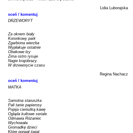
Lidia Luborajska
oceń / komentuj
DRZEWORYT

Za oknem biały

Koronkowy park

Zgarbiona wierzba

Wypłakuje ostatnie

Oliwkowe łzy

Zima ostro rysuje

Nagie krajobrazy

W drzeworycie czasu

Regina Nachacz
oceń / komentuj
MATKA

Samotna staruszka

Pali tanie papierosy

Popija cieniutką kawę

Ogląda kultowe seriale

Odmawia Różaniec

Wychowała

Gromadkę dzieci

Które porwał świat
