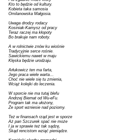
Kto to będzie od kultury.

Kobieta taka samosia

Omilanowska Małgosia.

Uwaga drodzy rodacy

Kosiniak-Kamysz od pracy

Teraz raczej ma kłopoty

Bo brakuje nam roboty.

A w rolnictwie znów ku wiośnie

Tradycyjnie serce rośnie.

Sawickiemu nawet w maju

Klęska będzie urodzaju.

Arłukowicz ten ma farta,

Jego praca wiele warta…

Choć nie wiele się tu zmienia,

Wciąż kolejki do leczenia.

W sporcie nie ma tutaj blefu

Andrzej Biernat od Wu-eFu.

Program tak ma ułożony,

Że sport wzniesie nad poziomy.

Też w finansach rząd jest w sporze

Aż pan Szczurek spać nie może

I ja w sprawie też tak sądzę,

Skąd rencistom wziąć pieniądze.
