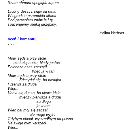
Szara chmura spogląda kątem.

Drobny deszcz siąpi od rana.

W ogrodzie przemokła altana.

Pod parasolem znów ja i ty

spacerujemy alejką jarzębiny.

Halina Herbszt
oceń / komentuj
* * *

Mówi sędzia przy stole

     nie żałuj sobie, blady jesteś

Poloneza czas zacząć!

                     Więc ja w tan

Mówi sędzia przy stole

          Zdecyduj się, bo nasiąka

Przerwa za długa

Więc..

Uchyl się duszo, bo ulewa idzie

          między pierwszą a drugą

                         za długa

                         ja w tan

Więc bal mój się zaczął,

                   ale mogę wyjść

Gdybym chciał, wyszedłbym na pewno

Na swoje bym wyszedł

Więc..
