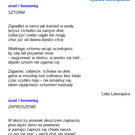
oceń / komentuj
SZTORM

Zapadłeś w serce jak kamień w wodę,

leżysz cichutko na samym dnie,

zobaczyć ciebie ciągle nie mogę,

choć już od dawna bardzo chcę.

Wielkiego sztormu wciąż oczekujesz,

by siłą fali przywitać mnie

– wygrzewać w słońcu, w piasku się tulić,

dopóki sztorm nie zgarnie cię.

Zagarnie, zabierze, schowa na dnie,

gdzie w morskiej toni znikniesz bez śladu

czas szybko mija – nie przejmuj się,

latem wypłyniesz sztormem kaskady.

Lidia Luborajska
oceń / komentuj
ZAPROSZENIE

W deszczu poranek deszczem zaprasza,

pora wyjść jemu na powitanie,

w pamięci zapisze się chwila nasza,

co ma się stać – niech dziś się stanie!
