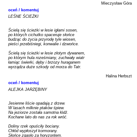
Mieczysław Góra
oceń / komentuj
LEŚNE ŚCIEŻKI

Ścielą się ścieżki w lesie igłami sosen, 

po których cichutko spaceruje słońce 

budząc do życia przyrodę tyle wiosen, 

pieści przebiśniegi, konwalie i dzwońce. 

Ścielą się ścieżki w lesie złotym dywanem, 

po którym hula roześmiany, zuchwały wiatr 

łamiąc świerki, dęby i brzozy huraganem 

wyrządza duże szkody od morza do Tatr.

Halina Herbszt
oceń / komentuj
ALEJKA JARZĘBINY

Jesienne liście opadają z drzew.

W lasach milknie ptaków śpiew.

Na jeziorze została samotna łódź.

Kochane lato do nas za rok wróć.

Doliny rzek opuściły bociany.

Chłód wypłoszył kormorany.

Słońce zgasło za horyzontem.
