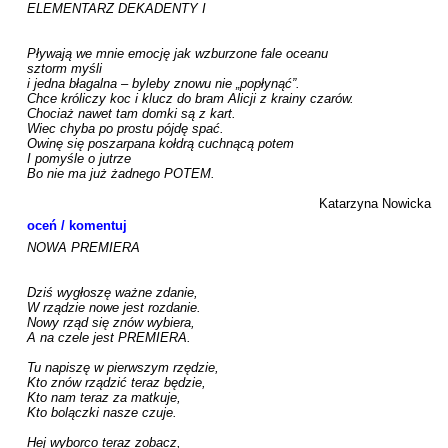
ELEMENTARZ DEKADENTY I

Pływają we mnie emocję jak wzburzone fale oceanu

sztorm myśli

i jedna błagalna – byleby znowu nie „popłynąć”.

Chce króliczy koc i klucz do bram Alicji z krainy czarów.

Chociaż nawet tam domki są z kart.

Wiec chyba po prostu pójdę spać.

Owinę się poszarpana kołdrą cuchnącą potem

I pomyśle o jutrze

Bo nie ma już żadnego POTEM.

Katarzyna Nowicka
oceń / komentuj
NOWA PREMIERA

Dziś wygłoszę ważne zdanie,

W rządzie nowe jest rozdanie.

Nowy rząd się znów wybiera,

A na czele jest PREMIERA.

Tu napiszę w pierwszym rzędzie,

Kto znów rządzić teraz będzie,

Kto nam teraz za matkuje,

Kto bolączki nasze czuje.

Hej wyborco teraz zobacz,
