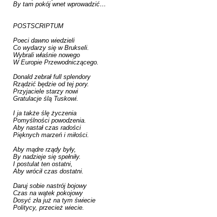
By tam pokój wnet wprowadzić…

POSTSCRIPTUM

Poeci dawno wiedzieli

Co wydarzy się w Brukseli.

Wybrali właśnie nowego

W Europie Przewodniczącego.

Donald zebrał full splendory

Rządzić będzie od tej pory.

Przyjaciele starzy nowi

Gratulacje ślą Tuskowi.

I ja także ślę życzenia

Pomyślności powodzenia.

Aby nastał czas radości

Pięknych marzeń i miłości.

Aby mądre rządy były,

By nadzieje się spełniły.

I postulat ten ostatni,

Aby wrócił czas dostatni.

Daruj sobie nastrój bojowy

Czas na wątek pokojowy

Dosyć zła już na tym świecie

Politycy, przecież wiecie.
