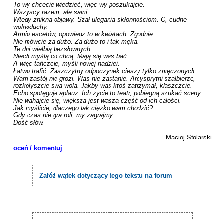
To wy chcecie wiedzieć, więc wy poszukajcie.

Wszyscy razem, ale sami.

Wtedy znikną objawy. Szał ulegania skłonnościom. O, cudne 
wolnoduchy.

Armio escetów, opowiedz to w kwiatach. Zgodnie.

Nie mówcie za dużo. Za dużo to i tak męka.

Te dni wielbią bezsłownych.

Niech myślą co chcą. Mają się was bać.

A więc tańczcie, myśli nowej nadziei.

Łatwo trafić. Zaszczytny odpoczynek cieszy tylko zmęczonych.

Wam zastój nie grozi. Was nie zastanie. Arcysprytni szalbierze,

rozkołyszcie swą wolą. Jakby was ktoś zatrzymał, klaszczcie.

Echo spotęguje aplauz. Ich życie to teatr, pobiegną szukać sceny.

Nie wahajcie się, większa jest wasza część od ich całości.

Jak myślicie, dlaczego tak ciężko wam chodzić?

Gdy czas nie gra roli, my zagrajmy.

Dość słów.

Maciej Stolarski
oceń / komentuj
Załóż wątek dotyczący tego tekstu na forum