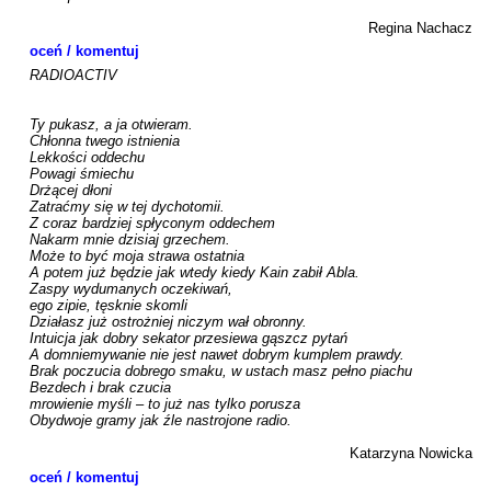
Regina Nachacz
oceń / komentuj
RADIOACTIV

Ty pukasz, a ja otwieram.

Chłonna twego istnienia

Lekkości oddechu

Powagi śmiechu

Drżącej dłoni

Zatraćmy się w tej dychotomii.

Z coraz bardziej spłyconym oddechem

Nakarm mnie dzisiaj grzechem.

Może to być moja strawa ostatnia

A potem już będzie jak wtedy kiedy Kain zabił Abla.

Zaspy wydumanych oczekiwań,

ego zipie, tęsknie skomli

Działasz już ostrożniej niczym wał obronny.

Intuicja jak dobry sekator przesiewa gąszcz pytań

A domniemywanie nie jest nawet dobrym kumplem prawdy.

Brak poczucia dobrego smaku, w ustach masz pełno piachu

Bezdech i brak czucia

mrowienie myśli – to już nas tylko porusza

Obydwoje gramy jak źle nastrojone radio.

Katarzyna Nowicka
oceń / komentuj