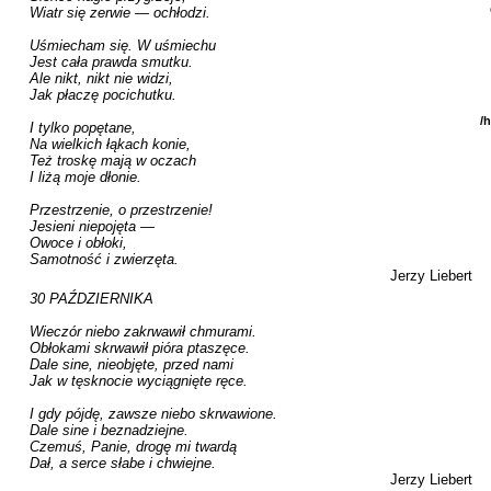
Wiatr się zerwie — ochłodzi.

Uśmiecham się. W uśmiechu

Jest cała prawda smutku.

Ale nikt, nikt nie widzi,

Jak płaczę pocichutku.

/
I tylko popętane,

Na wielkich łąkach konie,

Też troskę mają w oczach

I liżą moje dłonie.

Przestrzenie, o przestrzenie!

Jesieni niepojęta —

Owoce i obłoki,

Samotność i zwierzęta.
Jerzy Liebert
30 PAŹDZIERNIKA

Wieczór niebo zakrwawił chmurami.

Obłokami skrwawił pióra ptaszęce.

Dale sine, nieobjęte, przed nami

Jak w tęsknocie wyciągnięte ręce.

I gdy pójdę, zawsze niebo skrwawione.

Dale sine i beznadziejne.

Czemuś, Panie, drogę mi twardą

Dał, a serce słabe i chwiejne.
Jerzy Liebert