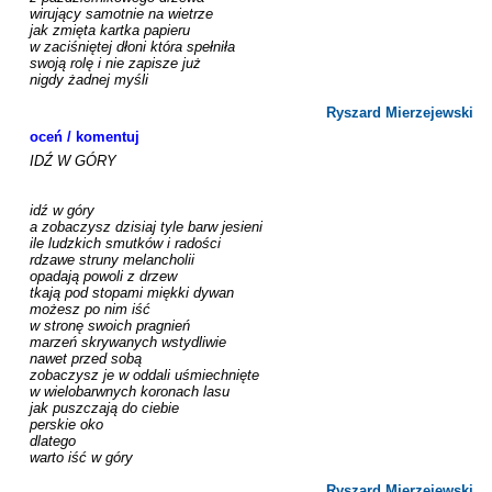
wirujący samotnie na wietrze

jak zmięta kartka papieru

w zaciśniętej dłoni która spełniła

swoją rolę i nie zapisze już

nigdy żadnej myśli

Ryszard Mierzejewski
oceń / komentuj
IDŹ W GÓRY

idź w góry 

a zobaczysz dzisiaj tyle barw jesieni 

ile ludzkich smutków i radości 

rdzawe struny melancholii 

opadają powoli z drzew 

tkają pod stopami miękki dywan 

możesz po nim iść 

w stronę swoich pragnień 

marzeń skrywanych wstydliwie 

nawet przed sobą 

zobaczysz je w oddali uśmiechnięte 

w wielobarwnych koronach lasu 

jak puszczają do ciebie 

perskie oko 

dlatego 

warto iść w góry

Ryszard Mierzejewski