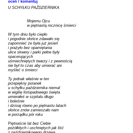
oceń / komentuj
U SCHYŁKU PAŹDZIERNIKA

		Mojemu Ojcu 

		w piętnastą rocznicę śmierci

W tym dniu było ciepło

i pogodnie słońce zdawało się 

zapomnieć że była już jesień 

i prażyło bez opamiętania

ulice skwery i parki pełne były

spacerujących 

uśmiechniętych twarzy i z pewnością 

nie był to czas aby umierać ani 

myśleć o śmierci

Ty jednak właśnie w ten

przepiękny poranek 

u schyłku października niemal 

w wigilię listopadowego święta 

umierałeś w szpitalu długo 

i boleśnie

i dzisiaj równo po piętnastu latach 

słońce znów zamieszało nam 

w porządku pór roku

Piętnaście lat bez Ciebie

pożółkłych i uschniętych jak liść 

z październikowego drzewa
