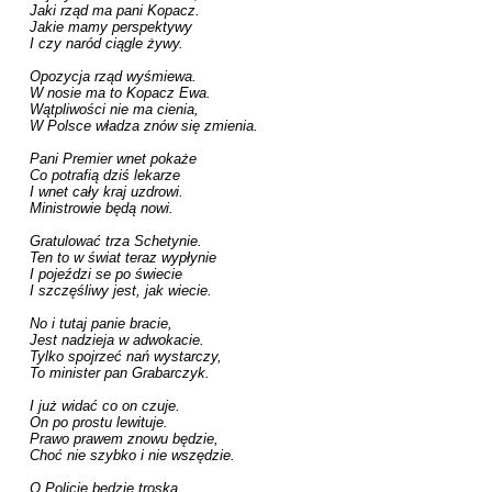
Jaki rząd ma pani Kopacz.

Jakie mamy perspektywy

I czy naród ciągle żywy.

Opozycja rząd wyśmiewa.

W nosie ma to Kopacz Ewa.

Wątpliwości nie ma cienia,

W Polsce władza znów się zmienia.

Pani Premier wnet pokaże

Co potrafią dziś lekarze

I wnet cały kraj uzdrowi.

Ministrowie będą nowi.

Gratulować trza Schetynie.

Ten to w świat teraz wypłynie

I pojeździ se po świecie

I szczęśliwy jest, jak wiecie.

No i tutaj panie bracie,

Jest nadzieja w adwokacie.

Tylko spojrzeć nań wystarczy,

To minister pan Grabarczyk.

I już widać co on czuje.

On po prostu lewituje.

Prawo prawem znowu będzie,

Choć nie szybko i nie wszędzie.

O Policję będzie troska
