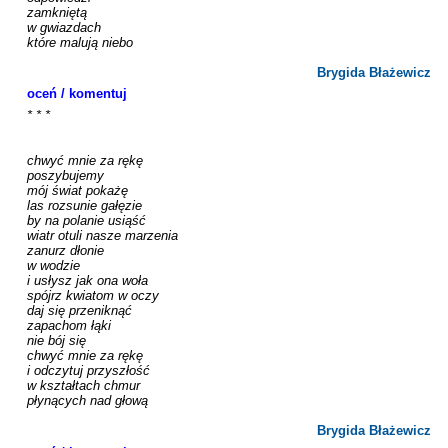
zamkniętą

w gwiazdach

które malują niebo

Brygida Błażewicz
oceń / komentuj
* * *

chwyć mnie za rękę

poszybujemy 

mój świat pokażę

las rozsunie gałęzie 

by na polanie usiąść 

wiatr otuli nasze marzenia

zanurz dłonie

w wodzie 

i usłysz jak ona woła 

spójrz kwiatom w oczy

daj się przeniknąć

zapachom łąki

nie bój się

chwyć mnie za rękę

i odczytuj przyszłość 

w kształtach chmur

płynących nad głową

Brygida Błażewicz