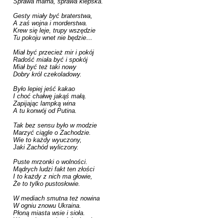
Sprawa marna, sprawa kiepska.

Gesty miały być braterstwa,

A zaś wojna i morderstwa.

Krew się leje, trupy wszędzie

Tu pokoju wnet nie będzie…

Miał być przecież mir i pokój 

Radość miała być i spokój 

Miał być też taki nowy

Dobry król czekoladowy.

Było lepiej jeść kakao

I choć chałwę jakąś małą.

Zapijając lampką wina

A tu konwój od Putina.

Tak bez sensu było w modzie

Marzyć ciągle o Zachodzie.

Wie to każdy wyuczony,

Jaki Zachód wyliczony.

Puste mrzonki o wolności.

Mądrych ludzi fakt ten złości 

I to każdy z nich ma głowie,

Że to tylko pustosłowie.

W mediach smutna też nowina

W ogniu znowu Ukraina.

Płoną miasta wsie i sioła.
