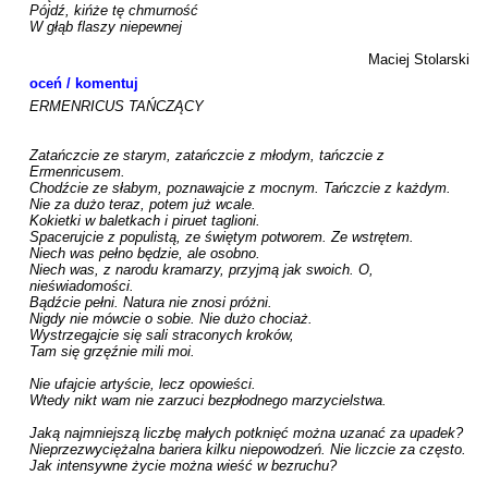
Pójdź, kińże tę chmurność

W głąb flaszy niepewnej

Maciej Stolarski
oceń / komentuj
ERMENRICUS TAŃCZĄCY

Zatańczcie ze starym, zatańczcie z młodym, tańczcie z 
Ermenricusem.

Chodźcie ze słabym, poznawajcie z mocnym. Tańczcie z każdym. 

Nie za dużo teraz, potem już wcale.

Kokietki w baletkach i piruet taglioni.

Spacerujcie z populistą, ze świętym potworem. Ze wstrętem.

Niech was pełno będzie, ale osobno.

Niech was, z narodu kramarzy, przyjmą jak swoich. O, 
nieświadomości.

Bądźcie pełni. Natura nie znosi próżni.

Nigdy nie mówcie o sobie. Nie dużo chociaż.

Wystrzegajcie się sali straconych kroków, 

Tam się grzęźnie mili moi.

Nie ufajcie artyście, lecz opowieści.

Wtedy nikt wam nie zarzuci bezpłodnego marzycielstwa.

Jaką najmniejszą liczbę małych potknięć można uzanać za upadek?

Nieprzezwyciężalna bariera kilku niepowodzeń. Nie liczcie za często.

Jak intensywne życie można wieść w bezruchu? 
