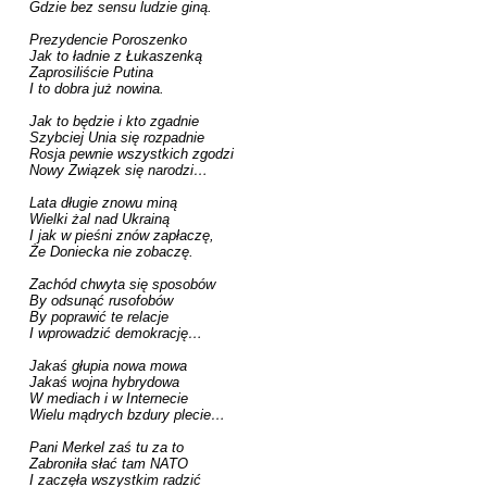
Gdzie bez sensu ludzie giną.

Prezydencie Poroszenko

Jak to ładnie z Łukaszenką

Zaprosiliście Putina

I to dobra już nowina.

Jak to będzie i kto zgadnie

Szybciej Unia się rozpadnie

Rosja pewnie wszystkich zgodzi

Nowy Związek się narodzi…

Lata długie znowu miną

Wielki żal nad Ukrainą

I jak w pieśni znów zapłaczę,

Że Doniecka nie zobaczę. 

Zachód chwyta się sposobów

By odsunąć rusofobów

By poprawić te relacje

I wprowadzić demokrację… 

Jakaś głupia nowa mowa

Jakaś wojna hybrydowa

W mediach i w Internecie

Wielu mądrych bzdury plecie…

Pani Merkel zaś tu za to

Zabroniła słać tam NATO

I zaczęła wszystkim radzić
