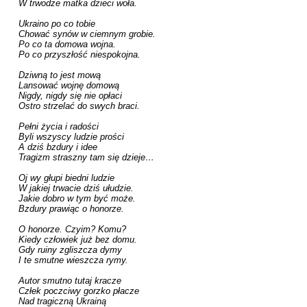
W trwodze matka dzieci woła.

Ukraino po co tobie

Chować synów w ciemnym grobie.

Po co ta domowa wojna.

Po co przyszłość niespokojna.

Dziwną to jest mową

Lansować wojnę domową

Nigdy, nigdy się nie opłaci

Ostro strzelać do swych braci.

Pełni życia i radości

Byli wszyscy ludzie prości

A dziś bzdury i idee

Tragizm straszny tam się dzieje…

Oj wy głupi biedni ludzie

W jakiej trwacie dziś ułudzie.

Jakie dobro w tym być może.

Bzdury prawiąc o honorze.

O honorze. Czyim? Komu?

Kiedy człowiek już bez domu.

Gdy ruiny zgliszcza dymy

I te smutne wieszcza rymy. 

Autor smutno tutaj kracze

Człek poczciwy gorzko płacze

Nad tragiczną Ukrainą
