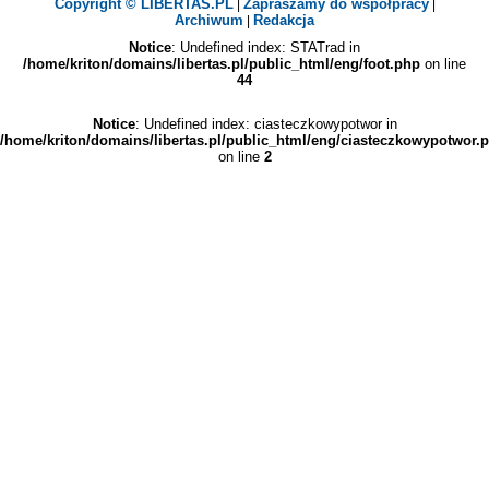
Copyright © LIBERTAS.PL
Zapraszamy do współpracy
|
|
Archiwum
Redakcja
|
Notice
: Undefined index: STATrad in
/home/kriton/domains/libertas.pl/public_html/eng/foot.php
on line
44
Notice
: Undefined index: ciasteczkowypotwor in
/home/kriton/domains/libertas.pl/public_html/eng/ciasteczkowypotwor.
on line
2