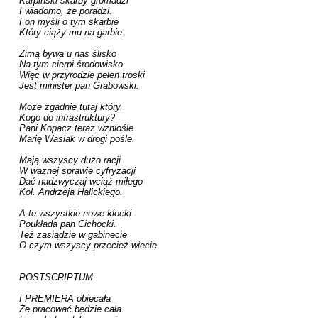
Karpiński skarby gromadzi

I wiadomo, że poradzi.

I on myśli o tym skarbie

Który ciąży mu na garbie.

Zimą bywa u nas ślisko

Na tym cierpi środowisko.

Więc w przyrodzie pełen troski

Jest minister pan Grabowski.

Może zgadnie tutaj który,

Kogo do infrastruktury?

Pani Kopacz teraz wzniośle

Marię Wasiak w drogi pośle.

Mają wszyscy dużo racji

W ważnej sprawie cyfryzacji

Dać nadzwyczaj wciąż miłego

Kol. Andrzeja Halickiego.

A te wszystkie nowe klocki

Poukłada pan Cichocki.

Też zasiądzie w gabinecie

O czym wszyscy przecież wiecie.

POSTSCRIPTUM

I PREMIERA obiecała

Że pracować będzie cała.
