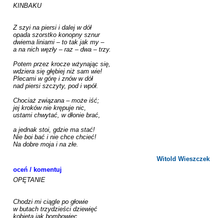
KINBAKU

Z szyi na piersi i dalej w dół

opada szorstko konopny sznur

dwiema liniami – to tak jak my –

a na nich węzły – raz – dwa – trzy.

Potem przez krocze wżynając się,

wdziera się głębiej niż sam wie!

Plecami w górę i znów w dół

nad piersi szczyty, pod i wpół.

Chociaż związana – może iść;

jej kroków nie krępuje nic,

ustami chwytać, w dłonie brać,

a jednak stoi, gdzie ma stać!

Nie boi bać i nie chce chcieć!

Na dobre moja i na złe.

Witold Wieszczek
oceń / komentuj
OPĘTANIE

Chodzi mi ciągle po głowie

w butach trzydzieści dziewięć

kobieta jak bombowiec,
