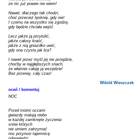
że nic już prawie nie wiem!

Nawet, dlaczego tak chodzi,

choć przecież tęsknię, gdy nie! 

I czemu na wszystko się zgodzę,

gdy będzie chciała wejść.

Lecz jakże ją przytulić,

jakże całusy kraść,

jakże z nią gniazdko uwić,

gdy ona czysta jak łza?

I nawet przez myśl jej nie przejdzie,

choćby w najgłębszych snach,

że właśnie całuję ją wszędzie!

Bez przerwy, cały czas!

Witold Wieszczek
oceń / komentuj
NOC

Przed moimi oczami

gwiazdy malują niebo 

w każdej zamknięte życzenia

snów których

nie umiem zatrzymać

noc przynosi tajemnicę

odpowiedzi
