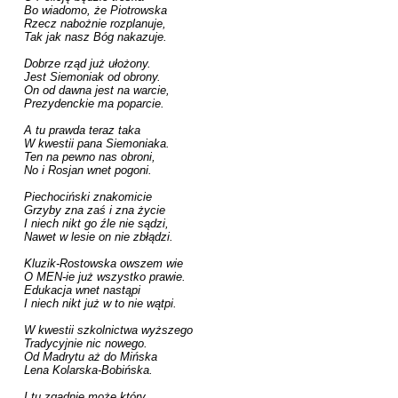
Bo wiadomo, że Piotrowska

Rzecz nabożnie rozplanuje,

Tak jak nasz Bóg nakazuje.

Dobrze rząd już ułożony.

Jest Siemoniak od obrony.

On od dawna jest na warcie,

Prezydenckie ma poparcie.

A tu prawda teraz taka

W kwestii pana Siemoniaka.

Ten na pewno nas obroni,

No i Rosjan wnet pogoni.

Piechociński znakomicie

Grzyby zna zaś i zna życie

I niech nikt go źle nie sądzi,

Nawet w lesie on nie zbłądzi.

Kluzik-Rostowska owszem wie

O MEN-ie już wszystko prawie.

Edukacja wnet nastąpi

I niech nikt już w to nie wątpi.

W kwestii szkolnictwa wyższego

Tradycyjnie nic nowego.

Od Madrytu aż do Mińska

Lena Kolarska-Bobińska.

I tu zgadnie może który
