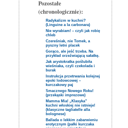
Pozostałe
(chronologicznie):
Radykalizm w kuchni?
(Linguine a la carbonara)
Nie wyrabiam! – czyli jak robię
chleb
Czereśniak, nie Tomek, a
pyszny letni placek
Gorąco, ale jeść trzeba. Na
przykład orzeźwiającą sałatkę.
Jak arystokratka poślubiła
wieśniaka, czyli czekolada i
burak
Instrukcja przetrwania kolejnej
epoki lodowcowej –
kurczakowy paj
Smacznego Nowego Roku!
(przekąski imprezowe)
Mamma Mia! „Klasyka”
kuchni włoskiej nie istnieje!
(klasyczne tagliatelle alla
bolognese)
Ballada o lekkim zabarwieniu
erotycznym (pałki kurczaka