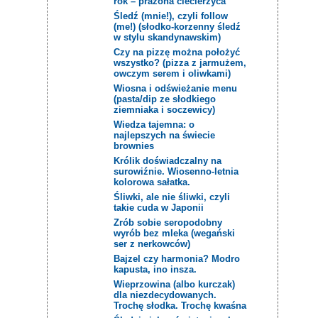
rok – prażona ciecierzyca
Śledź (mnie!), czyli follow
(me!) (słodko-korzenny śledź
w stylu skandynawskim)
Czy na pizzę można położyć
wszystko? (pizza z jarmużem,
owczym serem i oliwkami)
Wiosna i odświeżanie menu
(pasta/dip ze słodkiego
ziemniaka i soczewicy)
Wiedza tajemna: o
najlepszych na świecie
brownies
Królik doświadczalny na
surowiźnie. Wiosenno-letnia
kolorowa sałatka.
Śliwki, ale nie śliwki, czyli
takie cuda w Japonii
Zrób sobie seropodobny
wyrób bez mleka (wegański
ser z nerkowców)
Bajzel czy harmonia? Modro
kapusta, ino insza.
Wieprzowina (albo kurczak)
dla niezdecydowanych.
Trochę słodka. Trochę kwaśna