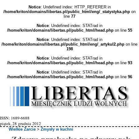
Notice
: Undefined index: HTTP_REFERER in
/home/kriton/domains/libertas.pl/public_html/eng/_statystyka.php
on
line
77
Notice
: Undefined index: STATrad in
/home/kriton/domains/libertas.pl/public_html/head.php
on line
55
Notice
: Undefined index: STATrad in
/home/kriton/domains/libertas.pl/public_html/eng/_artykul2.php
on line
198
Notice
: Undefined index: STATrad in
/home/kriton/domains/libertas.pl/public_html/head.php
on line
93
Notice
: Undefined index: STATrad in
/home/kriton/domains/libertas.pl/public_html/head.php
on line
96
ISSN: 1689-6688
piątek, 28 grudnia 2012
Wielkie Żarcie
>
Zmysły w kuchni