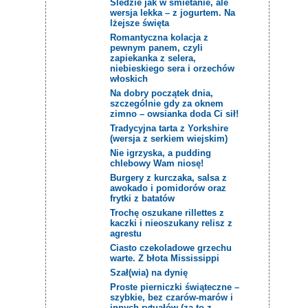
Śledzie jak w śmietanie, ale
wersja lekka – z jogurtem. Na
lżejsze święta
Romantyczna kolacja z
pewnym panem, czyli
zapiekanka z selera,
niebieskiego sera i orzechów
włoskich
Na dobry początek dnia,
szczególnie gdy za oknem
zimno – owsianka doda Ci sił!
Tradycyjna tarta z Yorkshire
(wersja z serkiem wiejskim)
Nie igrzyska, a pudding
chlebowy Wam niosę!
Burgery z kurczaka, salsa z
awokado i pomidorów oraz
frytki z batatów
Trochę oszukane rillettes z
kaczki i nieoszukany relisz z
agrestu
Ciasto czekoladowe grzechu
warte. Z błota Mississippi
Szał(wia) na dynię
Proste pierniczki świąteczne –
szybkie, bez czarów-marów i
innych rytuałów (za to z