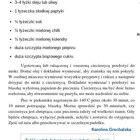
3–4 łyżki oleju lub oliwy
1 łyżeczka słodkiej papryki
½ łyżeczki soli
½ łyżeczki mielonej chilli
/
½ łyżeczki mielonej kolendry
duża szczypta mielonego pieprzu
duża szczypta brązowego cukru
Ugotowaną lub odsączoną i osuszoną ciecierzycę przełożyć do
miski. Dodać olej i dokładnie wymieszać, aby ziarenka się nim pokryły.
W osobnej miseczce wymieszać wszystkie przyprawy i cukier, a następnie
dosypać do miski z ciecierzycą. Dokładnie wymieszać i przełożyć na
blaszkę wyłożoną papierem do pieczenia. Ciecierzyca ma być dość luźno
rozłożona, aby równomiernie się prażyła, nie może nachodzić na siebie.
Piec w piekarniku nagrzanym do 140˚C przez około 30 minut, co
10 minut potrząsając blaszką. Można sprawdzić po 30 minutach, czy
ciecierzyca jest chrupiąca, czas pieczenia zależy od wielkości ziaren. Gdy
będzie chrupiąca, wyłączyć piekarnik, uchylić i zostawić do ostygnięcia.
Zjeść od razu albo przechowywać w szczelnym pudełku.
Karolina Grochalska