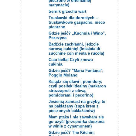
pieczone w orientalnej
marynacie)
Sernik grzechu wart
Truskawki dla dorosłych –
truskawkowe gaspacho, nieco
pieprzne
Gdzie jeść? „Kuchnia i Wino",
Pszczyna
Bądźcie zachłanni, jedzcie
surową cukinię! (Insalata di
zucchine con menta e rucola)
Ciao bella! Czyli znowu
cukinia.
Gdzie jeść? "Maria Fontana",
Poggio Moiano
Ksiądz się dławi i pomidory,
czyli posiłek idealny (makaron
strozzapreti z oliwą,
pomidorami i pecorino)
Jesienią zamiast na grzyby, to
na bakłażany (zupa krem z
pieczonych bakłażanów)
Mam ptaka i nie zawaham się
go użyć! (przepiórka duszona
w winie z cynamonem)
Gdzie jeść? The Kitchin,