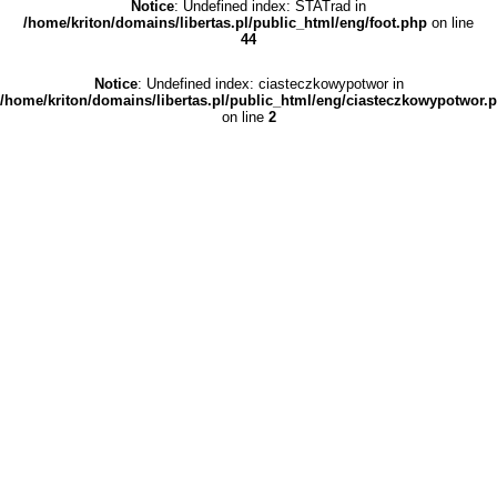
Notice
: Undefined index: STATrad in
/home/kriton/domains/libertas.pl/public_html/eng/foot.php
on line
44
Notice
: Undefined index: ciasteczkowypotwor in
/home/kriton/domains/libertas.pl/public_html/eng/ciasteczkowypotwor.
on line
2