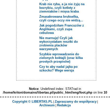
Krab nie ryba, a ja nie żyję na
bezrybiu, czyli kotlety z
ziemniaków i mięsa kraba
Zmasakrowana brukselka,
czyli czego oczy nie widzą...
Jak pogodziłam Francuzów z
Anglikami, czyli zupa
cebulowa
Nie marnuję! Czyli jak
wykorzystałam resztki do
zrobienia placków
warzywnych
Szybkie wprowadzenie do
zielonych koktajli (oraz kilka
prostych przepisów)
Czy to aby nadal jajka po
szkocku? Wege wersja
Notice
: Undefined index: STATrad in
/home/kriton/domains/libertas.pl/public_html/eng/foot.php
on line
10
Copyright © LIBERTAS.PL
Zapraszamy do współpracy
|
|
Archiwum
Redakcja
|