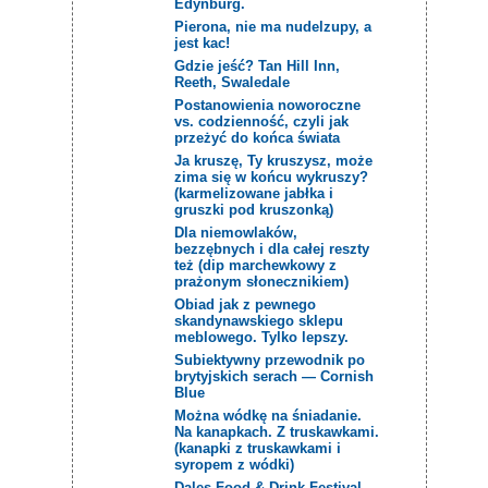
Edynburg.
Pierona, nie ma nudelzupy, a
jest kac!
Gdzie jeść? Tan Hill Inn,
Reeth, Swaledale
Postanowienia noworoczne
vs. codzienność, czyli jak
przeżyć do końca świata
Ja kruszę, Ty kruszysz, może
zima się w końcu wykruszy?
(karmelizowane jabłka i
gruszki pod kruszonką)
Dla niemowlaków,
bezzębnych i dla całej reszty
też (dip marchewkowy z
prażonym słonecznikiem)
Obiad jak z pewnego
skandynawskiego sklepu
meblowego. Tylko lepszy.
Subiektywny przewodnik po
brytyjskich serach — Cornish
Blue
Można wódkę na śniadanie.
Na kanapkach. Z truskawkami.
(kanapki z truskawkami i
syropem z wódki)
Dales Food & Drink Festival,