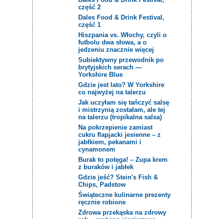
część 2
Dales Food & Drink Festival,
część 1
Hiszpania vs. Włochy, czyli o
futbolu dwa słowa, a o
jedzeniu znacznie więcej
Subiektywny przewodnik po
brytyjskich serach —
Yorkshire Blue
Gdzie jest lato? W Yorkshire
co najwyżej na talerzu
Jak uczyłam się tańczyć salsę
i mistrzynią zostałam, ale tej
na talerzu (tropikalna salsa)
Na pokrzepienie zamiast
cukru flapjacki jesienne – z
jabłkiem, pekanami i
cynamonem
Burak to potęga! – Zupa krem
z buraków i jabłek
Gdzie jeść? Stein's Fish &
Chips, Padstow
Świąteczne kulinarne prezenty
ręcznie robione
Zdrowa przekąska na zdrowy