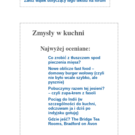
Załóż wątek dotyczący tego tekstu na forum
Zmysły w kuchni
Najwyżej oceniane:
Co zrobić z tłuszczem spod
pieczenia mięsa?
Nowe oblicze fast food –
domowy burger wołowy (czyli
nie było wcale szybko, ale
pysznie)
Pobuczymy razem tej jesieni?
– czyli zupa-krem z fasoli
Pociąg do Indii (w
szczególności do kuchni,
odczuwam ja i dziś po
indyjsku gotuję)
Gdzie jeść? The Bridge Tea
Rooms, Bradford on Avon