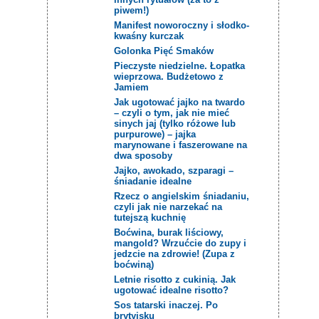
piwem!)
Manifest noworoczny i słodko-
kwaśny kurczak
Golonka Pięć Smaków
Pieczyste niedzielne. Łopatka
wieprzowa. Budżetowo z
Jamiem
Jak ugotować jajko na twardo
– czyli o tym, jak nie mieć
sinych jaj (tylko różowe lub
purpurowe) – jajka
marynowane i faszerowane na
dwa sposoby
Jajko, awokado, szparagi –
śniadanie idealne
Rzecz o angielskim śniadaniu,
czyli jak nie narzekać na
tutejszą kuchnię
Boćwina, burak liściowy,
mangold? Wrzućcie do zupy i
jedzcie na zdrowie! (Zupa z
boćwiną)
Letnie risotto z cukinią. Jak
ugotować idealne risotto?
Sos tatarski inaczej. Po
brytyjsku