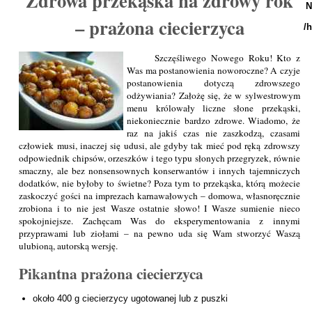
Zdrowa przekąska na zdrowy rok
N
– prażona ciecierzyca
/
Szczęśliwego Nowego Roku! Kto z
Was ma postanowienia noworoczne? A czyje
postanowienia dotyczą zdrowszego
odżywiania? Założę się, że w sylwestrowym
menu królowały liczne słone przekąski,
niekoniecznie bardzo zdrowe. Wiadomo, że
raz na jakiś czas nie zaszkodzą, czasami
człowiek musi, inaczej się udusi, ale gdyby tak mieć pod ręką zdrowszy
odpowiednik chipsów, orzeszków i tego typu słonych przegryzek, równie
smaczny, ale bez nonsensownych konserwantów i innych tajemniczych
dodatków, nie byłoby to świetne? Poza tym to przekąska, którą możecie
zaskoczyć gości na imprezach karnawałowych – domowa, własnoręcznie
zrobiona i to nie jest Wasze ostatnie słowo! I Wasze sumienie nieco
spokojniejsze. Zachęcam Was do eksperymentowania z innymi
przyprawami lub ziołami – na pewno uda się Wam stworzyć Waszą
ulubioną, autorską wersję.
Pikantna prażona ciecierzyca
około 400 g ciecierzycy ugotowanej lub z puszki