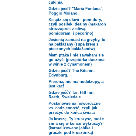
cukinia.
Gdzie jeść? "Maria Fontana",
Poggio Moiano
Ksiądz się dławi i pomidory,
czyli posiłek idealny (makaron
strozzapreti z oliwą,
pomidorami i pecorino)
Jesienią zamiast na grzyby, to
na bakłażany (zupa krem z
pieczonych bakłażanów)
Mam ptaka i nie zawaham się
go użyć! (przepiórka duszona
w winie z cynamonem)
Gdzie jeść? The Kitchin,
Edynburg.
Pierona, nie ma nudelzupy, a
jest kac!
Gdzie jeść? Tan Hill Inn,
Reeth, Swaledale
Postanowienia noworoczne
vs. codzienność, czyli jak
przeżyć do końca świata
Ja kruszę, Ty kruszysz, może
zima się w końcu wykruszy?
(karmelizowane jabłka i
gruszki pod kruszonką)