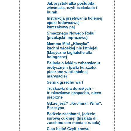
Jak arystokratka poślubiła
wieśniaka, czyli czekolada i
burak
Instrukcja przetrwania kolejnej
epoki lodowcowej –
kurczakowy paj
Smacznego Nowego Roku!
(przekąski imprezowe)
Mamma Mia! „Klasyka”
kuchni włoskiej nie istnieje!
(klasyczne tagliatelle alla
bolognese)
Ballada o lekkim zabarwieniu
erotycznym (pałki kurczaka
pieczone w orientalnej
marynacie)
Sernik grzechu wart
Truskawki dla dorosłych –
truskawkowe gaspacho, nieco
pieprzne
Gdzie jeść? „Kuchnia i Wino",
Pszczyna
Bądźcie zachłanni, jedzcie
surową cukinię! (Insalata di
zucchine con menta e rucola)
Ciao bella! Czyli znowu