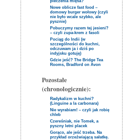
pieczenia mięsa?
Nowe oblicze fast food –
domowy burger wołowy (czyli
nie było wcale szybko, ale
pysznie)
Pobuczymy razem tej jesieni?
– czyli zupa-krem z fasoli
Pociąg do Indii (w
szczególności do kuchni,
odczuwam ja i dziś po
indyjsku gotuję)
Gdzie jeść? The Bridge Tea
Rooms, Bradford on Avon
Pozostałe
(chronologicznie):
Radykalizm w kuchni?
(Linguine a la carbonara)
Nie wyrabiam! – czyli jak robię
chleb
Czereśniak, nie Tomek, a
pyszny letni placek
Gorąco, ale jeść trzeba. Na
przykład orzeźwiającą sałatkę.