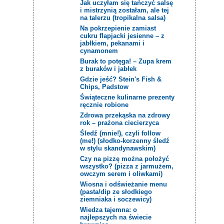
Jak uczyłam się tańczyć salsę
i mistrzynią zostałam, ale tej
na talerzu (tropikalna salsa)
Na pokrzepienie zamiast
cukru flapjacki jesienne – z
jabłkiem, pekanami i
cynamonem
Burak to potęga! – Zupa krem
z buraków i jabłek
Gdzie jeść? Stein's Fish &
Chips, Padstow
Świąteczne kulinarne prezenty
ręcznie robione
Zdrowa przekąska na zdrowy
rok – prażona ciecierzyca
Śledź (mnie!), czyli follow
(me!) (słodko-korzenny śledź
w stylu skandynawskim)
Czy na pizzę można położyć
wszystko? (pizza z jarmużem,
owczym serem i oliwkami)
Wiosna i odświeżanie menu
(pasta/dip ze słodkiego
ziemniaka i soczewicy)
Wiedza tajemna: o
najlepszych na świecie