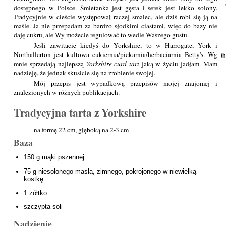
dostępnego w Polsce. Śmietanka jest gęsta i serek jest lekko solony.
Tradycyjnie w cieście występował raczej smalec, ale dziś robi się ją na
maśle. Ja nie przepadam za bardzo słodkimi ciastami, więc do bazy nie
daję cukru, ale Wy możecie regulować to wedle Waszego gustu.
Jeśli zawitacie kiedyś do Yorkshire, to w Harrogate, York i
Northallerton jest kultowa cukiernia/piekarnia/herbaciarnia Betty's. Wg
/
mnie sprzedają najlepszą
Yorkshire curd tart
jaką w życiu jadłam. Mam
nadzieję, że jednak skusicie się na zrobienie swojej.
Mój przepis jest wypadkową przepisów mojej znajomej i
znalezionych w różnych publikacjach.
Tradycyjna tarta z Yorkshire
na formę 22 cm, głęboką na 2-3 cm
Baza
150 g mąki pszennej
75 g niesolonego masła, zimnego, pokrojonego w niewielką
kostkę
1 żółtko
szczypta soli
Nadzienie