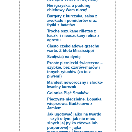
Nie igrzyska, a pudding
chlebowy Wam niosę!
Burgery z kurczaka, salsa z
awokado i pomidorów oraz
frytki z batatów
Trochę oszukane rillettes z
kaczki i nieoszukany relisz z
agrestu
Ciasto czekoladowe grzechu
warte. Z błota Mississippi
Szał(wia) na dynię
Proste pierniczki świąteczne –
szybkie, bez czarów-marów i
innych rytuałów (za to z
piwem!)
Manifest noworoczny i słodko-
kwaśny kurczak
Golonka Pięć Smaków
Pieczyste niedzielne. Łopatka
wieprzowa. Budżetowo z
Jamiem
Jak ugotować jajko na twardo
– czyli o tym, jak nie mieć
sinych jaj (tylko różowe lub
purpurowe) – jajka
marynowane i faszerowane na