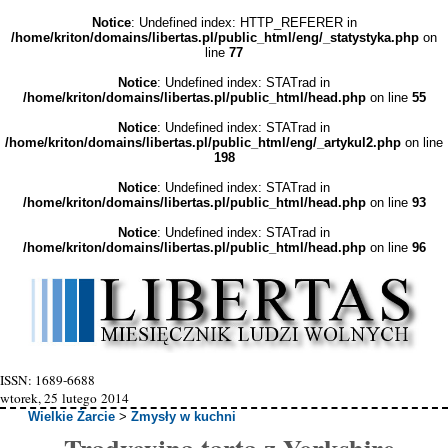
Notice
: Undefined index: HTTP_REFERER in
/home/kriton/domains/libertas.pl/public_html/eng/_statystyka.php
on
line
77
Notice
: Undefined index: STATrad in
/home/kriton/domains/libertas.pl/public_html/head.php
on line
55
Notice
: Undefined index: STATrad in
/home/kriton/domains/libertas.pl/public_html/eng/_artykul2.php
on line
198
Notice
: Undefined index: STATrad in
/home/kriton/domains/libertas.pl/public_html/head.php
on line
93
Notice
: Undefined index: STATrad in
/home/kriton/domains/libertas.pl/public_html/head.php
on line
96
ISSN: 1689-6688
wtorek, 25 lutego 2014
Wielkie Żarcie
>
Zmysły w kuchni