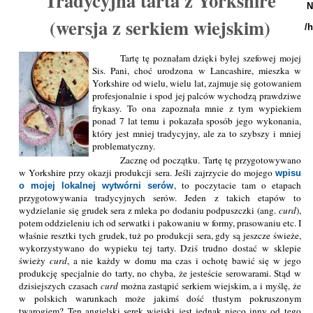
Tradycyjna tarta z Yorkshire
N
(wersja z serkiem wiejskim)
/
Tartę tę poznałam dzięki byłej szefowej mojej
Sis. Pani, choć urodzona w Lancashire, mieszka w
Yorkshire od wielu, wielu lat, zajmuje się gotowaniem
profesjonalnie i spod jej palców wychodzą prawdziwe
frykasy. To ona zapoznała mnie z tym wypiekiem
ponad 7 lat temu i pokazała sposób jego wykonania,
który jest mniej tradycyjny, ale za to szybszy i mniej
problematyczny.
Zacznę od początku. Tartę tę przygotowywano
w Yorkshire przy okazji produkcji sera. Jeśli zajrzycie do mojego
wpisu
, to poczytacie tam o etapach
o mojej lokalnej wytwórni serów
przygotowywania tradycyjnych serów. Jeden z takich etapów to
wydzielanie się grudek sera z mleka po dodaniu podpuszczki (ang.
curd
),
potem oddzieleniu ich od serwatki i pakowaniu w formy, prasowaniu etc. I
właśnie resztki tych grudek, tuż po produkcji sera, gdy są jeszcze świeże,
wykorzystywano do wypieku tej tarty. Dziś trudno dostać w sklepie
świeży
curd
, a nie każdy w domu ma czas i ochotę bawić się w jego
produkcję specjalnie do tarty, no chyba, że jesteście serowarami. Stąd w
dzisiejszych czasach
curd
można zastąpić serkiem wiejskim, a i myślę, że
w polskich warunkach może jakimś dość tłustym pokruszonym
twarogiem? Ten angielski serek wiejski jest jednak nieco inny od tego