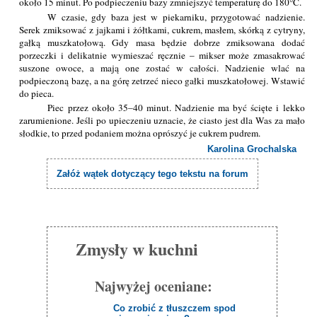
około 15 minut. Po podpieczeniu bazy zmniejszyć temperaturę do 180°C.
W czasie, gdy baza jest w piekarniku, przygotować nadzienie.
Serek zmiksować z jajkami i żółtkami, cukrem, masłem, skórką z cytryny,
gałką muszkatołową. Gdy masa będzie dobrze zmiksowana dodać
porzeczki i delikatnie wymieszać ręcznie – mikser może zmasakrować
suszone owoce, a mają one zostać w całości. Nadzienie wlać na
podpieczoną bazę, a na górę zetrzeć nieco gałki muszkatołowej. Wstawić
do pieca.
Piec przez około 35–40 minut. Nadzienie ma być ścięte i lekko
zarumienione. Jeśli po upieczeniu uznacie, że ciasto jest dla Was za mało
słodkie, to przed podaniem można oprószyć je cukrem pudrem.
Karolina Grochalska
Załóż wątek dotyczący tego tekstu na forum
Zmysły w kuchni
Najwyżej oceniane:
Co zrobić z tłuszczem spod