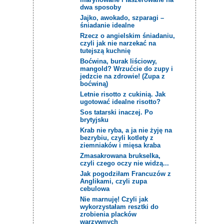
dwa sposoby
Jajko, awokado, szparagi –
śniadanie idealne
Rzecz o angielskim śniadaniu,
czyli jak nie narzekać na
tutejszą kuchnię
Boćwina, burak liściowy,
mangold? Wrzućcie do zupy i
jedzcie na zdrowie! (Zupa z
boćwiną)
Letnie risotto z cukinią. Jak
ugotować idealne risotto?
Sos tatarski inaczej. Po
brytyjsku
Krab nie ryba, a ja nie żyję na
bezrybiu, czyli kotlety z
ziemniaków i mięsa kraba
Zmasakrowana brukselka,
czyli czego oczy nie widzą...
Jak pogodziłam Francuzów z
Anglikami, czyli zupa
cebulowa
Nie marnuję! Czyli jak
wykorzystałam resztki do
zrobienia placków
warzywnych