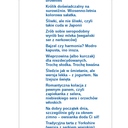
brownies
Królik doświadczalny na
surowiźnie. Wiosenno-letnia
kolorowa sałatka.
Śliwki, ale nie śliwki, czyli
takie cuda w Japonii
Zrób sobie seropodobny
wyrób bez mleka (wegański
ser z nerkowców)
Bajzel czy harmonia? Modro
kapusta, ino insza.
Wieprzowina (albo kurczak)
dla niezdecydowanych.
Trochę słodka. Trochę kwaśna
Śledzie jak w śmietanie, ale
wersja lekka – z jogurtem. Na
lżejsze święta
Romantyczna kolacja z
pewnym panem, czyli
zapiekanka z selera,
niebieskiego sera i orzechów
włoskich
Na dobry początek dnia,
szczególnie gdy za oknem
zimno – owsianka doda Ci sił!
Tradycyjna tarta z Yorkshire
(wersja z serkiem wiejskim)