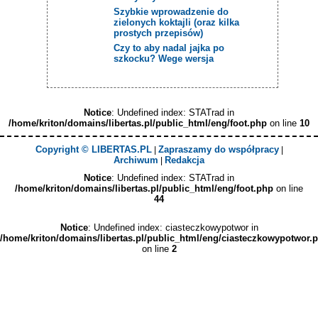
Szybkie wprowadzenie do
zielonych koktajli (oraz kilka
prostych przepisów)
Czy to aby nadal jajka po
szkocku? Wege wersja
Notice
: Undefined index: STATrad in
/home/kriton/domains/libertas.pl/public_html/eng/foot.php
on line
10
Copyright © LIBERTAS.PL
Zapraszamy do współpracy
|
|
Archiwum
Redakcja
|
Notice
: Undefined index: STATrad in
/home/kriton/domains/libertas.pl/public_html/eng/foot.php
on line
44
Notice
: Undefined index: ciasteczkowypotwor in
/home/kriton/domains/libertas.pl/public_html/eng/ciasteczkowypotwor.
on line
2