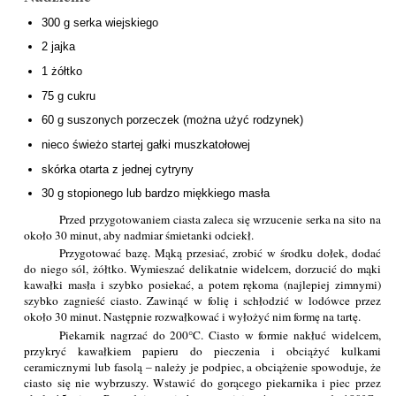
300 g serka wiejskiego
2 jajka
1 żółtko
75 g cukru
60 g suszonych porzeczek (można użyć rodzynek)
nieco świeżo startej gałki muszkatołowej
skórka otarta z jednej cytryny
30 g stopionego lub bardzo miękkiego masła
Przed przygotowaniem ciasta zaleca się wrzucenie serka na sito na
około 30 minut, aby nadmiar śmietanki odciekł.
Przygotować bazę. Mąką przesiać, zrobić w środku dołek, dodać
do niego sól, żółtko. Wymieszać delikatnie widelcem, dorzucić do mąki
kawałki masła i szybko posiekać, a potem rękoma (najlepiej zimnymi)
szybko zagnieść ciasto. Zawinąć w folię i schłodzić w lodówce przez
około 30 minut. Następnie rozwałkować i wyłożyć nim formę na tartę.
Piekarnik nagrzać do 200°C. Ciasto w formie nakłuć widelcem,
przykryć kawałkiem papieru do pieczenia i obciążyć kulkami
ceramicznymi lub fasolą – należy je podpiec, a obciążenie spowoduje, że
ciasto się nie wybrzuszy. Wstawić do gorącego piekarnika i piec przez