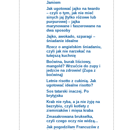
Jamiem
Jak ugotować jajko na twardo
– czyli o tym, jak nie mieć
sinych jaj (tylko różowe lub
purpurowe) – jajka
marynowane i faszerowane na
dwa sposoby
Jajko, awokado, szparagi –
śniadanie idealne
Rzecz o angielskim śniadaniu,
czyli jak nie narzekać na
tutejszą kuchnię
Boćwina, burak liściowy,
mangold? Wrzućcie do zupy i
jedzcie na zdrowie! (Zupa z
boćwiną)
Letnie risotto z cukinią. Jak
ugotować idealne risotto?
Sos tatarski inaczej. Po
brytyjsku
Krab nie ryba, a ja nie żyję na
bezrybiu, czyli kotlety z
ziemniaków i mięsa kraba
Zmasakrowana brukselka,
czyli czego oczy nie widzą...
Jak pogodziłam Francuzów z