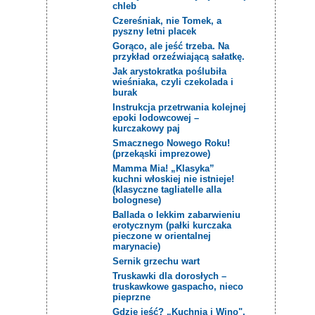
chleb
Czereśniak, nie Tomek, a
pyszny letni placek
Gorąco, ale jeść trzeba. Na
przykład orzeźwiającą sałatkę.
Jak arystokratka poślubiła
wieśniaka, czyli czekolada i
burak
Instrukcja przetrwania kolejnej
epoki lodowcowej –
kurczakowy paj
Smacznego Nowego Roku!
(przekąski imprezowe)
Mamma Mia! „Klasyka”
kuchni włoskiej nie istnieje!
(klasyczne tagliatelle alla
bolognese)
Ballada o lekkim zabarwieniu
erotycznym (pałki kurczaka
pieczone w orientalnej
marynacie)
Sernik grzechu wart
Truskawki dla dorosłych –
truskawkowe gaspacho, nieco
pieprzne
Gdzie jeść? „Kuchnia i Wino",