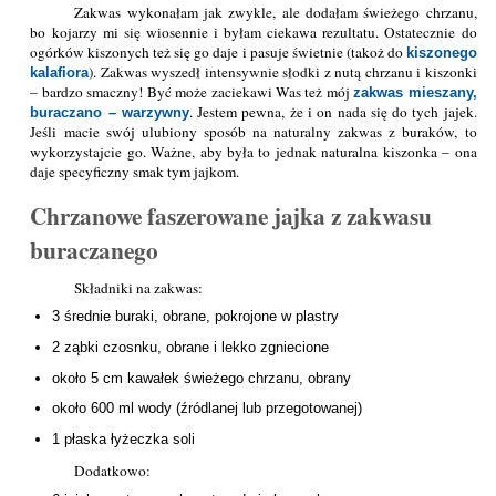
Zakwas wykonałam jak zwykle, ale dodałam świeżego chrzanu,
bo kojarzy mi się wiosennie i byłam ciekawa rezultatu. Ostatecznie do
ogórków kiszonych też się go daje i pasuje świetnie (takoż do
kiszonego
). Zakwas wyszedł intensywnie słodki z nutą chrzanu i kiszonki
kalafiora
– bardzo smaczny! Być może zaciekawi Was też mój
zakwas mieszany,
. Jestem pewna, że i on nada się do tych jajek.
buraczano – warzywny
Jeśli macie swój ulubiony sposób na naturalny zakwas z buraków, to
wykorzystajcie go. Ważne, aby była to jednak naturalna kiszonka – ona
daje specyficzny smak tym jajkom.
Chrzanowe faszerowane jajka z zakwasu
buraczanego
Składniki na zakwas:
3 średnie buraki, obrane, pokrojone w plastry
2 ząbki czosnku, obrane i lekko zgniecione
około 5 cm kawałek świeżego chrzanu, obrany
około 600 ml wody (źródlanej lub przegotowanej)
1 płaska łyżeczka soli
Dodatkowo: