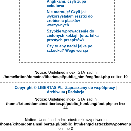
Anglikami, czyli zupa
cebulowa
Nie marnuję! Czyli jak
wykorzystałam resztki do
zrobienia placków
warzywnych
Szybkie wprowadzenie do
zielonych koktajli (oraz kilka
prostych przepisów)
Czy to aby nadal jajka po
szkocku? Wege wersja
Notice
: Undefined index: STATrad in
/home/kriton/domains/libertas.pl/public_html/eng/foot.php
on line
10
Copyright © LIBERTAS.PL
Zapraszamy do współpracy
|
|
Archiwum
Redakcja
|
Notice
: Undefined index: STATrad in
/home/kriton/domains/libertas.pl/public_html/eng/foot.php
on line
44
Notice
: Undefined index: ciasteczkowypotwor in
/home/kriton/domains/libertas.pl/public_html/eng/ciasteczkowypotwor.
on line
2