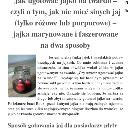
Jak ugotować jajko na twardo –
N
czyli o tym, jak nie mieć sinych jaj
/
(tylko różowe lub purpurowe) –
jajka marynowane i faszerowane
na dwa sposoby
Jestem wielką fanką jajek i wszelakich potraw
bazujących na jajkach. Co mnie odstrasza i zawsze
odstraszało, to sina obwódka wokół żółtka w jajku
ugotowanym na twardo. „Czy umiesz ugotować jajko
na twardo?” – wydaje się tak banalnym pytaniem, że
pewnie nikt go sobie, a tym bardziej innym nie zadaje,
ale wychodzi na to, że mamy wpływ na to, czy żółtko
zsinieje, czy nie. Okazuje się bowiem, że można za
długo lub zbyt intensywnie gotować jajko na twardo.
Po lekturze braci Roux, przed którymi jajka nie mają żadnych tajemnic,
oraz po lekturze kilku anglojęzycznych blogów doszłam do wniosku, że
jajko na twardo gotować można w dwójnasób.
Sposób gotowania jaj dla posiadaczy płyty