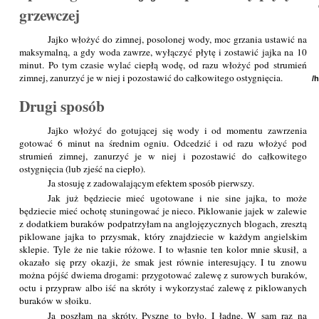
grzewczej
Jajko włożyć do zimnej, posolonej wody, moc grzania ustawić na
maksymalną, a gdy woda zawrze, wyłączyć płytę i zostawić jajka na 10
minut. Po tym czasie wylać ciepłą wodę, od razu włożyć pod strumień
zimnej, zanurzyć je w niej i pozostawić do całkowitego ostygnięcia.
/
Drugi sposób
Jajko włożyć do gotującej się wody i od momentu zawrzenia
gotować 6 minut na średnim ogniu. Odcedzić i od razu włożyć pod
strumień zimnej, zanurzyć je w niej i pozostawić do całkowitego
ostygnięcia (lub zjeść na ciepło).
Ja stosuję z zadowalającym efektem sposób pierwszy.
Jak już będziecie mieć ugotowane i nie sine jajka, to może
będziecie mieć ochotę stuningować je nieco. Piklowanie jajek w zalewie
z dodatkiem buraków podpatrzyłam na anglojęzycznych blogach, zresztą
piklowane jajka to przysmak, który znajdziecie w każdym angielskim
sklepie. Tyle że nie takie różowe. I to własnie ten kolor mnie skusił, a
okazało się przy okazji, że smak jest równie interesujący. I tu znowu
można pójść dwiema drogami: przygotować zalewę z surowych buraków,
octu i przypraw albo iść na skróty i wykorzystać zalewę z piklowanych
buraków w słoiku.
Ja poszłam na skróty. Pyszne to było. I ładne. W sam raz na