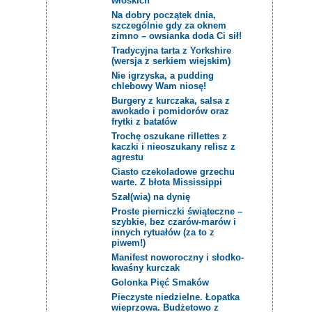
włoskich
Na dobry początek dnia,
szczególnie gdy za oknem
zimno – owsianka doda Ci sił!
Tradycyjna tarta z Yorkshire
(wersja z serkiem wiejskim)
Nie igrzyska, a pudding
chlebowy Wam niosę!
Burgery z kurczaka, salsa z
awokado i pomidorów oraz
frytki z batatów
Trochę oszukane rillettes z
kaczki i nieoszukany relisz z
agrestu
Ciasto czekoladowe grzechu
warte. Z błota Mississippi
Szał(wia) na dynię
Proste pierniczki świąteczne –
szybkie, bez czarów-marów i
innych rytuałów (za to z
piwem!)
Manifest noworoczny i słodko-
kwaśny kurczak
Golonka Pięć Smaków
Pieczyste niedzielne. Łopatka
wieprzowa. Budżetowo z