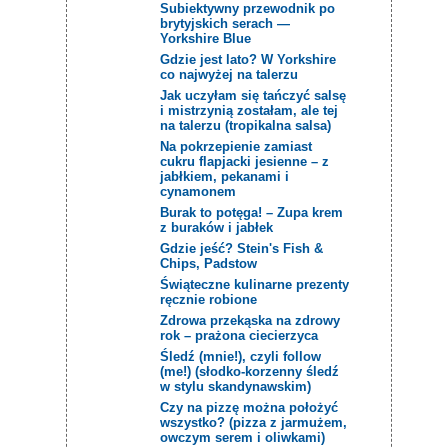
Subiektywny przewodnik po
brytyjskich serach —
Yorkshire Blue
Gdzie jest lato? W Yorkshire
co najwyżej na talerzu
Jak uczyłam się tańczyć salsę
i mistrzynią zostałam, ale tej
na talerzu (tropikalna salsa)
Na pokrzepienie zamiast
cukru flapjacki jesienne – z
jabłkiem, pekanami i
cynamonem
Burak to potęga! – Zupa krem
z buraków i jabłek
Gdzie jeść? Stein's Fish &
Chips, Padstow
Świąteczne kulinarne prezenty
ręcznie robione
Zdrowa przekąska na zdrowy
rok – prażona ciecierzyca
Śledź (mnie!), czyli follow
(me!) (słodko-korzenny śledź
w stylu skandynawskim)
Czy na pizzę można położyć
wszystko? (pizza z jarmużem,
owczym serem i oliwkami)