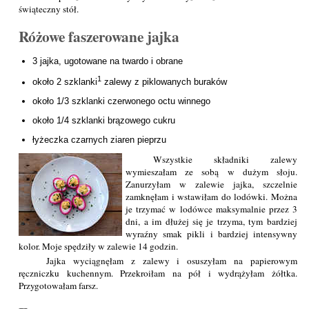
świąteczny stół.
Różowe faszerowane jajka
3 jajka, ugotowane na twardo i obrane
1
około 2 szklanki
zalewy z piklowanych buraków
około 1/3 szklanki czerwonego octu winnego
około 1/4 szklanki brązowego cukru
łyżeczka czarnych ziaren pieprzu
Wszystkie składniki zalewy
wymieszałam ze sobą w dużym słoju.
Zanurzyłam w zalewie jajka, szczelnie
zamknęłam i wstawiłam do lodówki. Można
je trzymać w lodówce maksymalnie przez 3
dni, a im dłużej się je trzyma, tym bardziej
wyraźny smak pikli i bardziej intensywny
kolor. Moje spędziły w zalewie 14 godzin.
Jajka wyciągnęłam z zalewy i osuszyłam na papierowym
ręczniczku kuchennym. Przekroiłam na pół i wydrążyłam żółtka.
Przygotowałam farsz.