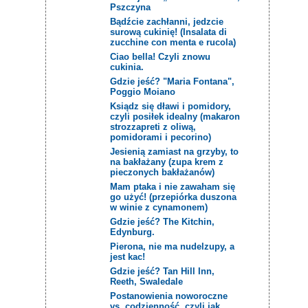
Pszczyna
Bądźcie zachłanni, jedzcie
surową cukinię! (Insalata di
zucchine con menta e rucola)
Ciao bella! Czyli znowu
cukinia.
Gdzie jeść? "Maria Fontana",
Poggio Moiano
Ksiądz się dławi i pomidory,
czyli posiłek idealny (makaron
strozzapreti z oliwą,
pomidorami i pecorino)
Jesienią zamiast na grzyby, to
na bakłażany (zupa krem z
pieczonych bakłażanów)
Mam ptaka i nie zawaham się
go użyć! (przepiórka duszona
w winie z cynamonem)
Gdzie jeść? The Kitchin,
Edynburg.
Pierona, nie ma nudelzupy, a
jest kac!
Gdzie jeść? Tan Hill Inn,
Reeth, Swaledale
Postanowienia noworoczne
vs. codzienność, czyli jak