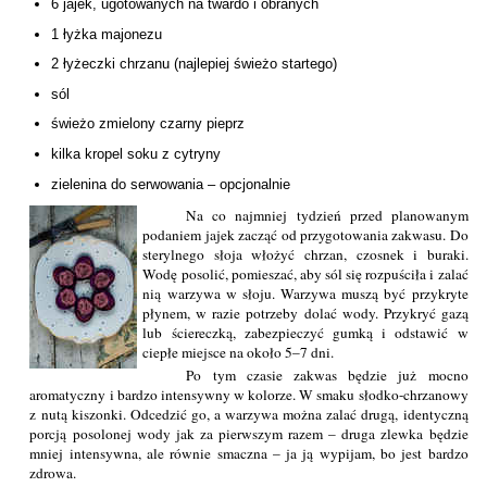
6 jajek, ugotowanych na twardo i obranych
1 łyżka majonezu
2 łyżeczki chrzanu (najlepiej świeżo startego)
sól
świeżo zmielony czarny pieprz
kilka kropel soku z cytryny
zielenina do serwowania – opcjonalnie
Na co najmniej tydzień przed planowanym
podaniem jajek zacząć od przygotowania zakwasu. Do
sterylnego słoja włożyć chrzan, czosnek i buraki.
Wodę posolić, pomieszać, aby sól się rozpuściła i zalać
nią warzywa w słoju. Warzywa muszą być przykryte
płynem, w razie potrzeby dolać wody. Przykryć gazą
lub ściereczką, zabezpieczyć gumką i odstawić w
ciepłe miejsce na około 5–7 dni.
Po tym czasie zakwas będzie już mocno
aromatyczny i bardzo intensywny w kolorze. W smaku słodko-chrzanowy
z nutą kiszonki. Odcedzić go, a warzywa można zalać drugą, identyczną
porcją posolonej wody jak za pierwszym razem – druga zlewka będzie
mniej intensywna, ale równie smaczna – ja ją wypijam, bo jest bardzo
zdrowa.