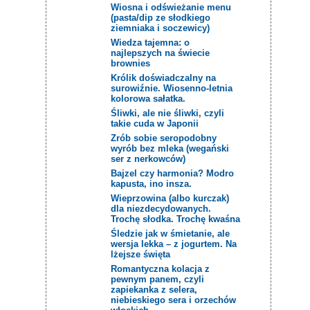
Wiosna i odświeżanie menu
(pasta/dip ze słodkiego
ziemniaka i soczewicy)
Wiedza tajemna: o
najlepszych na świecie
brownies
Królik doświadczalny na
surowiźnie. Wiosenno-letnia
kolorowa sałatka.
Śliwki, ale nie śliwki, czyli
takie cuda w Japonii
Zrób sobie seropodobny
wyrób bez mleka (wegański
ser z nerkowców)
Bajzel czy harmonia? Modro
kapusta, ino insza.
Wieprzowina (albo kurczak)
dla niezdecydowanych.
Trochę słodka. Trochę kwaśna
Śledzie jak w śmietanie, ale
wersja lekka – z jogurtem. Na
lżejsze święta
Romantyczna kolacja z
pewnym panem, czyli
zapiekanka z selera,
niebieskiego sera i orzechów