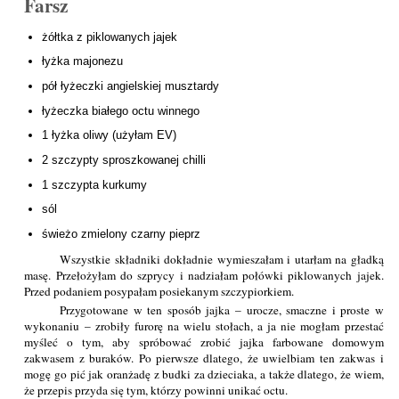
Farsz
żółtka z piklowanych jajek
łyżka majonezu
pół łyżeczki angielskiej musztardy
łyżeczka białego octu winnego
1 łyżka oliwy (użyłam EV)
2 szczypty sproszkowanej chilli
1 szczypta kurkumy
sól
świeżo zmielony czarny pieprz
Wszystkie składniki dokładnie wymieszałam i utarłam na gładką
masę. Przełożyłam do szprycy i nadziałam połówki piklowanych jajek.
Przed podaniem posypałam posiekanym szczypiorkiem.
Przygotowane w ten sposób jajka – urocze, smaczne i proste w
wykonaniu – zrobiły furorę na wielu stołach, a ja nie mogłam przestać
myśleć o tym, aby spróbować zrobić jajka farbowane domowym
zakwasem z buraków. Po pierwsze dlatego, że uwielbiam ten zakwas i
mogę go pić jak oranżadę z budki za dzieciaka, a także dlatego, że wiem,
że przepis przyda się tym, którzy powinni unikać octu.