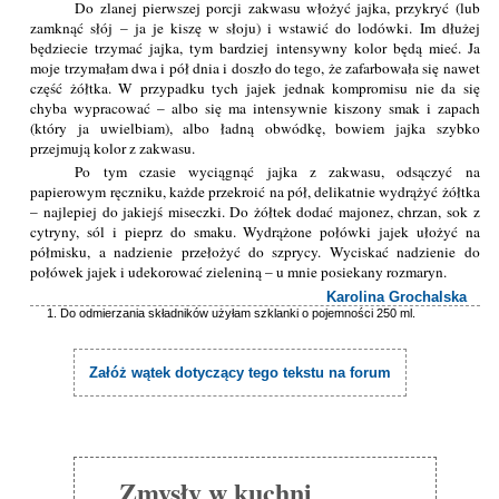
Do zlanej pierwszej porcji zakwasu włożyć jajka, przykryć (lub
zamknąć słój – ja je kiszę w słoju) i wstawić do lodówki. Im dłużej
będziecie trzymać jajka, tym bardziej intensywny kolor będą mieć. Ja
moje trzymałam dwa i pół dnia i doszło do tego, że zafarbowała się nawet
część żółtka. W przypadku tych jajek jednak kompromisu nie da się
chyba wypracować – albo się ma intensywnie kiszony smak i zapach
(który ja uwielbiam), albo ładną obwódkę, bowiem jajka szybko
przejmują kolor z zakwasu.
Po tym czasie wyciągnąć jajka z zakwasu, odsączyć na
papierowym ręczniku, każde przekroić na pół, delikatnie wydrążyć żółtka
– najlepiej do jakiejś miseczki. Do żółtek dodać majonez, chrzan, sok z
cytryny, sól i pieprz do smaku. Wydrążone połówki jajek ułożyć na
półmisku, a nadzienie przełożyć do szprycy. Wyciskać nadzienie do
połówek jajek i udekorować zieleniną – u mnie posiekany rozmaryn.
Karolina Grochalska
Do odmierzania składników użyłam szklanki o pojemności 250 ml.
Załóż wątek dotyczący tego tekstu na forum
Zmysły w kuchni