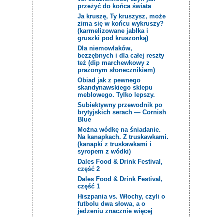
przeżyć do końca świata
Ja kruszę, Ty kruszysz, może
zima się w końcu wykruszy?
(karmelizowane jabłka i
gruszki pod kruszonką)
Dla niemowlaków,
bezzębnych i dla całej reszty
też (dip marchewkowy z
prażonym słonecznikiem)
Obiad jak z pewnego
skandynawskiego sklepu
meblowego. Tylko lepszy.
Subiektywny przewodnik po
brytyjskich serach — Cornish
Blue
Można wódkę na śniadanie.
Na kanapkach. Z truskawkami.
(kanapki z truskawkami i
syropem z wódki)
Dales Food & Drink Festival,
część 2
Dales Food & Drink Festival,
część 1
Hiszpania vs. Włochy, czyli o
futbolu dwa słowa, a o
jedzeniu znacznie więcej