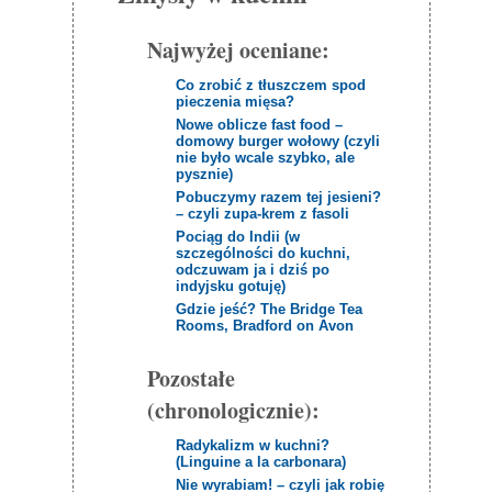
Najwyżej oceniane:
Co zrobić z tłuszczem spod
pieczenia mięsa?
Nowe oblicze fast food –
domowy burger wołowy (czyli
nie było wcale szybko, ale
pysznie)
Pobuczymy razem tej jesieni?
– czyli zupa-krem z fasoli
Pociąg do Indii (w
szczególności do kuchni,
odczuwam ja i dziś po
indyjsku gotuję)
Gdzie jeść? The Bridge Tea
Rooms, Bradford on Avon
Pozostałe
(chronologicznie):
Radykalizm w kuchni?
(Linguine a la carbonara)
Nie wyrabiam! – czyli jak robię