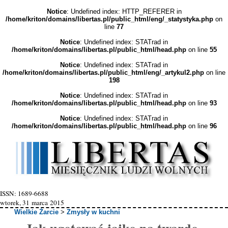
Notice
: Undefined index: HTTP_REFERER in
/home/kriton/domains/libertas.pl/public_html/eng/_statystyka.php
on
line
77
Notice
: Undefined index: STATrad in
/home/kriton/domains/libertas.pl/public_html/head.php
on line
55
Notice
: Undefined index: STATrad in
/home/kriton/domains/libertas.pl/public_html/eng/_artykul2.php
on line
198
Notice
: Undefined index: STATrad in
/home/kriton/domains/libertas.pl/public_html/head.php
on line
93
Notice
: Undefined index: STATrad in
/home/kriton/domains/libertas.pl/public_html/head.php
on line
96
ISSN: 1689-6688
wtorek, 31 marca 2015
Wielkie Żarcie
>
Zmysły w kuchni