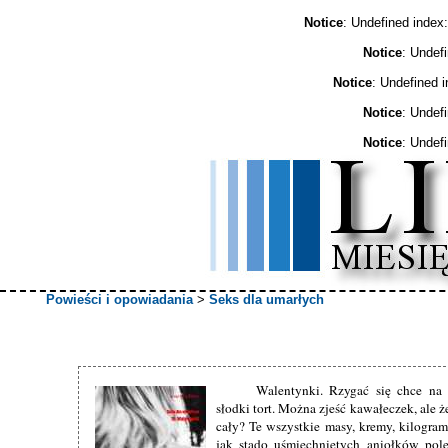
Notice
: Undefined ind
Notice
: Undef
Notice
: Undefined 
Notice
: Undef
Notice
: Undef
Powieści i opowiadania
>
Seks dla umarłych
Walentynki. Rzygać się chce na
słodki tort. Można zjeść kawałeczek, ale ż
cały? Te wszystkie masy, kremy, kilogram
jak stado uśmiechniętych aniołków pol