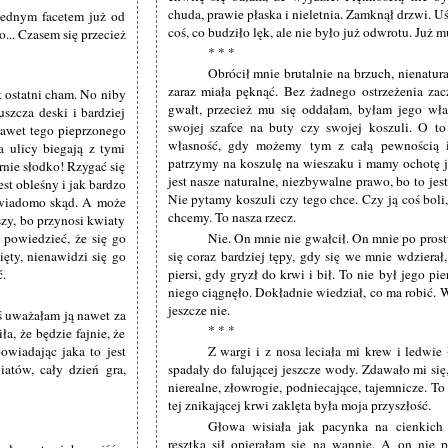
chuda, prawie płaska i nieletnia. Zamknął drzwi. 
 jednym facetem już od
coś, co budziło lęk, ale nie było już odwrotu. Już m
go... Czasem się przecież
* * *
Obrócił mnie brutalnie na brzuch, nienatura
zaraz miała pęknąć. Bez żadnego ostrzeżenia zacz
ak ostatni cham. No niby
gwałt, przecież mu się oddałam, byłam jego wł
uszcza deski i bardziej
swojej szafce na buty czy swojej koszuli. O t
 nawet tego pieprzonego
własność, gdy możemy tym z całą pewnością i
 ulicy biegają z tymi
patrzymy na koszulę na wieszaku i mamy ochotę ją
ernie słodko! Rzygać się
jest nasze naturalne, niezbywalne prawo, bo to jest
est obleśny i jak bardzo
Nie pytamy koszuli czy tego chce. Czy ją coś boli
ie wiadomo skąd. A może
chcemy. To nasza rzecz.
rszy, bo przynosi kwiaty
 powiedzieć, że się go
Nie. On mnie nie gwałcił. On mnie po prostu
ęty, nienawidzi się go
się coraz bardziej tępy, gdy się we mnie wdziera
ć.
piersi, gdy gryzł do krwi i bił. To nie był jego p
niego ciągnęło. Dokładnie wiedział, co ma robić. W
jeszcze nie.
ś uważałam ją nawet za
* * *
a, że będzie fajnie, że
wiadając jaka to jest
Z wargi i z nosa leciała mi krew i ledwie
iatów, cały dzień gra,
spadały do falującej jeszcze wody. Zdawało mi się, 
nierealne, złowrogie, podniecające, tajemnicze. T
tej znikającej krwi zaklęta była moja przyszłość.
Głowa wisiała jak pacynka na cienkich
resztką sił opierałam się na wannie. A on nie 