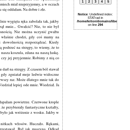
1
2
3
4
5
Uśmiech miał nieprzyjemny, a w oczach
u się oddałam. Na dobre i złe.
Notice
: Undefined index:
STATrad in
lnie wygięta ręka zabolała tak, jakby
/home/kriton/domains/libertas.pl
on line
294
ął mnie... Gwałcić? Nie, to nie był
asnością. Nie można uczynić gwałtu
o właśnie chodzi, gdy coś mamy na
 dowolnością rozporządzać. Kiedy
 podrzeć na strzępy, to wiemy, że to
 nasza koszula, zdana na naszą łaskę.
, czy jej przyjemnie. Robimy z nią co
 darł na strzępy. Z czasem ból stawał
ł, gdy zgniatał moje ledwie widoczne
ierwszy raz. Może dlatego mnie tak do
iedział lepiej ode mnie. Wiedział. Ja
 łapałam powietrze. Czerwone krople
że przybierały fantastyczne kształty,
o było jak wróżenie z wosku. Jakby w
 nitkach włosów. Huczało. Rękami,
przestawał. Był jak maszyna. Odkąd