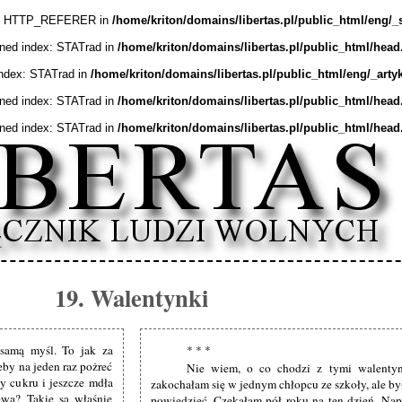
ex: HTTP_REFERER in
/home/kriton/domains/libertas.pl/public_html/eng/_
ined index: STATrad in
/home/kriton/domains/libertas.pl/public_html/head
index: STATrad in
/home/kriton/domains/libertas.pl/public_html/eng/_arty
ined index: STATrad in
/home/kriton/domains/libertas.pl/public_html/head
ined index: STATrad in
/home/kriton/domains/libertas.pl/public_html/head
19. Walentynki
 samą myśl. To jak za
* * *
eby na jeden raz pożreć
Nie wiem, o co chodzi z tymi walentyn
y cukru i jeszcze mdła
zakochałam się w jednym chłopcu ze szkoły, ale by
ewa? Takie są właśnie
powiedzieć. Czekałam pół roku na ten dzień. Napi