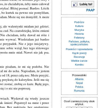
łos, że chciałabym, żeby mnie całował
otykać. Bliżej poznać. Bardzo. Liścik
PAAP
, bo kurtek na pewno nie pomyliłam.
isałam. Może się nie domyślił. A może
Podróże
j, ale walentynki miałam już gdzieś.
Kultura
a cud. Na czarodziejkę, która zmieni
Muzyka
Historia
 Nie chciałam, żeby dawał mi róże i
Felietony
 mnie wyrwać. Wiedziałam już bardzo
Państwo, polityka,
z przypadek. Nie z jego inicjatywy.
społeczeństwo
nie sobie wziął, bez tego różowego
Powieści i opowiadania
rostu mnie miał. Nawet nie jak psa.
Kącik poezji
Recenzje
Wielkie żarcie
Komiks
nie pisałam, że mi się podoba. Nie
tał mi do ucha. Napisałam, że jestem
 od 18, przez całą noc. Może przyjść,
Przewodniki
 przykutą do kaloryfera. Jeśli mu się
Albania
Nepal
wi zostać, zrobię co każe. Będę jego,
Polska
się i o nic nie poproszę.
Rumunia
zwiach. Wydawał się wtedy jeszcze
Oceń zamieszczony obok
k śmierć. Popatrzył na mnie i przez
artykuł.
yłam. Bez makijażu, bez opalenizny,