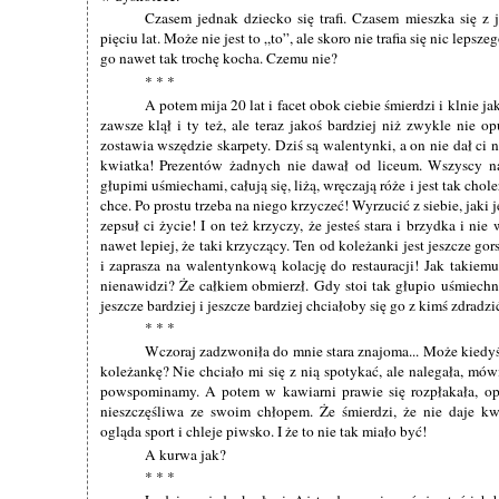
Czasem jednak dziecko się trafi. Czasem mieszka się z
pięciu lat. Może nie jest to „to”, ale skoro nie trafia się nic lepsze
go nawet tak trochę kocha. Czemu nie?
* * *
A potem mija 20 lat i facet obok ciebie śmierdzi i klnie j
zawsze klął i ty też, ale teraz jakoś bardziej niż zwykle nie op
zostawia wszędzie skarpety. Dziś są walentynki, a on nie dał ci
kwiatka! Prezentów żadnych nie dawał od liceum. Wszyscy na
głupimi uśmiechami, całują się, liżą, wręczają róże i jest tak chol
chce. Po prostu trzeba na niego krzyczeć! Wyrzucić z siebie, jaki j
zepsuł ci życie! I on też krzyczy, że jesteś stara i brzydka i n
nawet lepiej, że taki krzyczący. Ten od koleżanki jest jeszcze go
i zaprasza na walentynkową kolację do restauracji! Jak takiemu
nienawidzi? Że całkiem obmierzł. Gdy stoi tak głupio uśmiechni
jeszcze bardziej i jeszcze bardziej chciałoby się go z kimś zdradzi
* * *
Wczoraj zadzwoniła do mnie stara znajoma... Może kiedy
koleżankę? Nie chciało mi się z nią spotykać, ale nalegała, mówił
powspominamy. A potem w kawiarni prawie się rozpłakała, opo
nieszczęśliwa ze swoim chłopem. Że śmierdzi, że nie daje kw
ogląda sport i chleje piwsko. I że to nie tak miało być!
A kurwa jak?
* * *