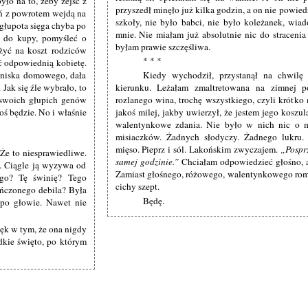
yło na to, żeby zejść z
przyszedł minęło już kilka godzin, a on nie powiedz
eń z powrotem wejdą na
szkoły, nie było babci, nie było koleżanek, wia
 głupota sięga chyba po
mnie. Nie miałam już absolutnie nic do stracenia
ać do kupy, pomyśleć o
byłam prawie szczęśliwa.
 żyć na koszt rodziców
* * *
ać odpowiednią kobietę.
ogniska domowego, dała
Kiedy wychodził, przystanął na chwilę
 Jak się źle wybrało, to
kierunku. Leżałam zmaltretowana na zimnej po
i swoich głupich genów
rozlanego wina, trochę wszystkiego, czyli krótko
koś będzie. No i właśnie
jakoś milej, jakby uwierzył, że jestem jego koszu
walentynkowe zdania. Nie było w nich nic o m
misiaczków. Żadnych słodyczy. Żadnego lukru.
mięso. Pieprz i sól. Lakońskim zwyczajem.
Posprz
Że to niesprawiedliwe.
samej godzinie.
Chciałam odpowiedzieć głośno, al
ę. Ciągle ją wyzywa od
Zamiast głośnego, różowego, walentynkowego rom
ego? Tę świnię? Tego
cichy szept.
ńczonego debila? Była
Będę.
 po głowie. Nawet nie
Sęk w tym, że ona nigdy
dkie święto, po którym