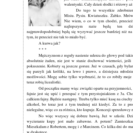
walentynki. Cały dzień słodki i różowy aż
Do tego te wszystkie zdrobnien
Misiu. Pysiu. Kwiatuszku. Żabko. Mrów
Nie wiem, o co w tym chodzi, przecież
najlepszym razie będą ten dz
najprawdopodobniej będą się wyzywać jeszcze bardziej niż na 
tym, że przecież nie tak to miało być.
A kurwa jak?
* * *
Mężczyznom z reguły nasienie uderza do głowy pod takim
absolutnie żaden, nie jest w stanie dochować wierności, jeśl
pokuszenie. Kobiety są jeszcze gorsze. Już w czasach, gdy była
się parzyli jak króliki, na lewo i prawo, a dzisiejsza młodz
możliwości. Mogę sobie tylko wyobrazić, że to co robiły moje 
teraz robią licealistki.
Od początku mamy więc związki oparte na przyjemności, 
fajnie jest się upić i przespać z tym przystojniakiem z 3a. Ch
całkiem fajny. Będzie następny. Trzeba tylko mieć kasę na ciuchy 
alkohol, bo teraz jest z tym trudniej niż kiedyś. Za to z pro
nielegalne, więc co za różnica, kto kupuje. Koncesji sprzedawcy n
No więc wszyscy się dobrze bawią. Już w szkole. Dzi
wycieranie kupy jest mało zabawne. A potem? Zamieszka
Mieszkałam z Robertem, mogę i z Marcinem. Co kilka dni do m
w dyskotece.