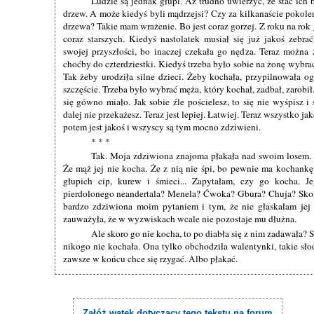
Ludzie są jednak głupi. Aż trudno uwierzyć, że stać ich b
drzew. A może kiedyś byli mądrzejsi? Czy za kilkanaście pokol
drzewa? Takie mam wrażenie. Bo jest coraz gorzej. Z roku na rok
coraz starszych. Kiedyś nastolatek musiał się już jakoś zebr
swojej przyszłości, bo inaczej czekała go nędza. Teraz można
choćby do czterdziestki. Kiedyś trzeba było sobie na żonę wybr
Tak żeby urodziła silne dzieci. Żeby kochała, przypilnowała 
szczęście. Trzeba było wybrać męża, który kochał, zadbał, zarobił.
się gówno miało. Jak sobie źle pościelesz, to się nie wyśpisz 
dalej nie przekażesz. Teraz jest lepiej. Łatwiej. Teraz wszystko ja
potem jest jakoś i wszyscy są tym mocno zdziwieni.
* * *
Tak. Moja zdziwiona znajoma płakała nad swoim losem. 
Że mąż jej nie kocha. Że z nią nie śpi, bo pewnie ma kochank
głupich cip, kurew i śmieci... Zapytałam, czy go kocha. J
pierdolonego neandertala? Menela? Ćwoka? Gbura? Chuja? Sko
bardzo zdziwiona moim pytaniem i tym, że nie głaskałam jej
zauważyła, że w wyzwiskach wcale nie pozostaje mu dłużna.
Ale skoro go nie kocha, to po diabła się z nim zadawała? 
nikogo nie kochała. Ona tylko obchodziła walentynki, takie sło
zawsze w końcu chce się rzygać. Albo płakać.
Załóż wątek dotyczący tego tekstu na forum