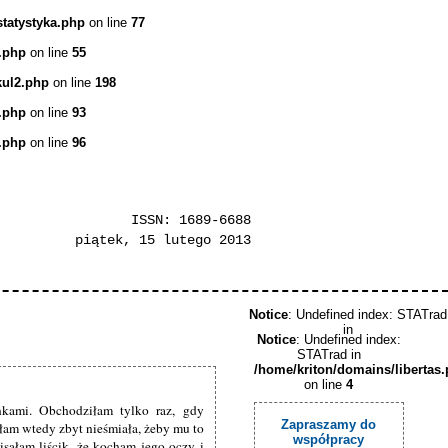
statystyka.php
on line
77
.php
on line
55
kul2.php
on line
198
.php
on line
93
.php
on line
96
ISSN: 1689-6688
piątek, 15 lutego 2013
Notice
: Undefined index: STATrad
in
Notice
: Undefined index:
STATrad in
/home/kriton/domains/libertas
on line
4
kami. Obchodziłam tylko raz, gdy
Zapraszamy do
łam wtedy zbyt nieśmiała, żeby mu to
współpracy
sałam liścik, że kocham jego oczy i