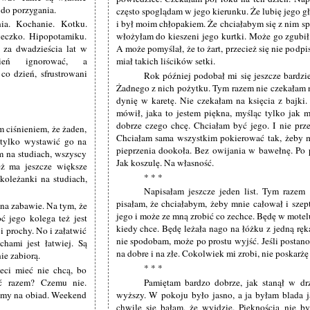
 do porzygania.
często spoglądam w jego kierunku. Że lubię jego g
ia. Kochanie. Kotku.
i był moim chłopakiem. Że chciałabym się z nim sp
eczko. Hipopotamiku.
włożyłam do kieszeni jego kurtki. Może go zgubił
 za dwadzieścia lat w
A może pomyślał, że to żart, przecież się nie podp
ień ignorować, a
miał takich liścików setki.
co dzień, sfrustrowani
Rok później podobał mi się jeszcze bardzie
Żadnego z nich pożytku. Tym razem nie czekałam n
dynię w karetę. Nie czekałam na księcia z bajki.
mówił, jaka to jestem piękna, myśląc tylko jak
dobrze czego chcę. Chciałam być jego. I nie prze
 ciśnieniem, że żaden,
Chciałam sama wszystkim pokierować tak, żeby m
i tylko wystawić go na
pieprzenia dookoła. Bez owijania w bawełnę. Po p
m na studiach, wszyscy
Jak koszulę. Na własność.
ież ma jeszcze większe
* * *
koleżanki na studiach,
Napisałam jeszcze jeden list. Tym razem 
pisałam, że chciałabym, żeby mnie całował i szep
na zabawie. Na tym, że
jego i może ze mną zrobić co zechce. Będę w motelu
oć jego kolega też jest
kiedy chce. Będę leżała nago na łóżku z jedną ręką
i prochy. No i załatwić
nie spodobam, może po prostu wyjść. Jeśli postano
chami jest łatwiej. Są
na dobre i na złe. Cokolwiek mi zrobi, nie poskarżę 
ie zabiorą.
* * *
eci mieć nie chcą, bo
ć razem? Czemu nie.
Pamiętam bardzo dobrze, jak stanął w dr
amy na obiad. Weekend
wyższy. W pokoju było jasno, a ja byłam blada ja
chwilę się bałam, że wyjdzie. Pięknością nie b