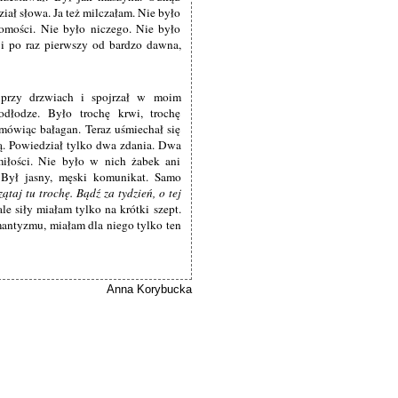
iał słowa. Ja też milczałam. Nie było
domości. Nie było niczego. Nie było
 i po raz pierwszy od bardzo dawna,
 przy drzwiach i spojrzał w moim
dłodze. Było trochę krwi, trochę
 mówiąc bałagan. Teraz uśmiechał się
lą. Powiedział tylko dwa zdania. Dwa
iłości. Nie było w nich żabek ani
 Był jasny, męski komunikat. Samo
ątaj tu trochę. Bądź za tydzień, o tej
e siły miałam tylko na krótki szept.
antyzmu, miałam dla niego tylko ten
Anna Korybucka