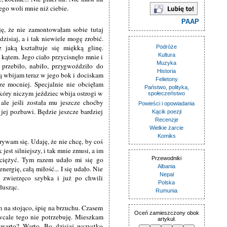
go woli mnie niż ciebie.
PAAP
ję, że nie zamontowałam sobie tutaj
zisiaj, a i tak niewiele mogę zrobić.
 jaką kształtuje się miękką glinę.
Podróże
Kultura
ątem. Jego ciało przycisnęło mnie i
Muzyka
przebiło, nabiło, przygwoździło do
Historia
tą wbijam teraz w jego bok i dociskam
Felietony
ze mocniej. Specjalnie nie obcięłam
Państwo, polityka,
kóry niczym jeździec wbija ostrogi w
społeczeństwo
ale jeśli została mu jeszcze choćby
Powieści i opowiadania
 jej pozbawi. Będzie jeszcze bardziej
Kącik poezji
Recenzje
Wielkie żarcie
Komiks
ywam się. Udaję, że nie chcę, by coś
jest silniejszy, i tak mnie zmusi, a im
yciężyć. Tym razem udało mi się go
Przewodniki
Albania
rgię, całą miłość... I się udało. Nie
Nepal
, zwierzęco szybka i już po chwili
Polska
dusząc.
Rumunia
m na stojąco, śpię na brzuchu. Czasem
Oceń zamieszczony obok
wcale tego nie potrzebuję. Mieszkam
artykuł.
 warto? Warto. Bo dzisiaj wszystko