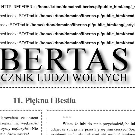
ex: HTTP_REFERER in
/home/kriton/domains/libertas.pl/public_html/eng/_
ined index: STATrad in
/home/kriton/domains/libertas.pl/public_html/head
index: STATrad in
/home/kriton/domains/libertas.pl/public_html/eng/_arty
ined index: STATrad in
/home/kriton/domains/libertas.pl/public_html/head
ined index: STATrad in
/home/kriton/domains/libertas.pl/public_html/head
11. Piękna i Bestia
arowałam, że jestem
* * *
rzejsza niż większość
Wiem, że lubi do mnie przychodzić, bo lu
wszyscy mężczyźni. Nie
udaje, że śpi, ja nie przestaję się nim cieszyć. 
tnie! Szowinistka!
rozbierać, myć, całować, ssać, pić, wąchać, naciera