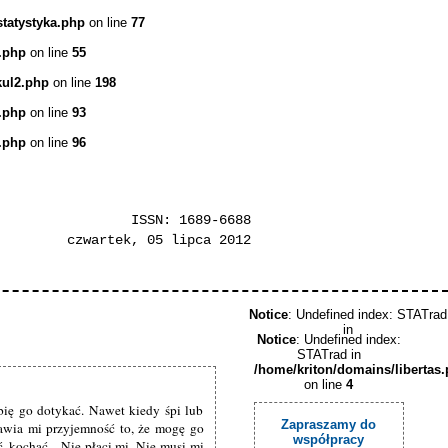
statystyka.php
on line
77
.php
on line
55
kul2.php
on line
198
.php
on line
93
.php
on line
96
ISSN: 1689-6688
czwartek, 05 lipca 2012
Notice
: Undefined index: STATrad
in
Notice
: Undefined index:
STATrad in
/home/kriton/domains/libertas
on line
4
bię go dotykać. Nawet kiedy śpi lub
Zapraszamy do
Sprawia mi przyjemność to, że mogę go
współpracy
ć, kochać... Nie płaci mi. Nie musi mi