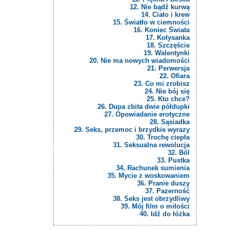
12. Nie bądź kurwą
14. Ciało i krew
15. Światło w ciemności
16. Koniec Świata
17. Kołysanka
18. Szczęście
19. Walentynki
20. Nie ma nowych wiadomości
21. Perwersja
22. Ofiara
23. Co mi zrobisz
24. Nie bój się
25. Kto chce?
26. Dupa zbita dwie półdupki
27. Opowiadanie erotyczne
28. Sąsiadka
29. Seks, przemoc i brzydkie wyrazy
30. Trochę ciepła
31. Seksualna rewolucja
32. Ból
33. Pustka
34. Rachunek sumienia
35. Mycie z woskowaniem
36. Pranie duszy
37. Pazerność
38. Seks jest obrzydliwy
39. Mój film o miłości
40. Idź do łóżka