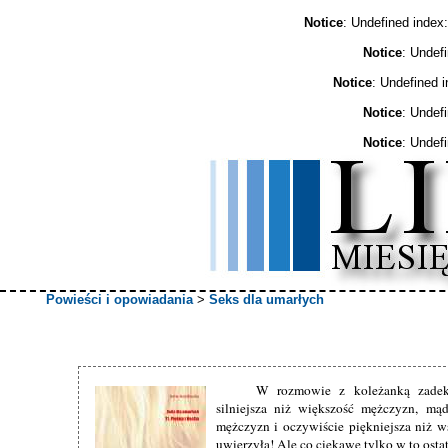
Notice
: Undefined ind
Notice
: Undef
Notice
: Undefined 
Notice
: Undef
Notice
: Undef
Powieści i opowiadania
>
Seks dla umarłych
W rozmowie z koleżanką zadekl
silniejsza niż większość mężczyzn, mąd
mężczyzn i oczywiście piękniejsza niż 
uwierzyła! Ale co ciekawe tylko w to osta