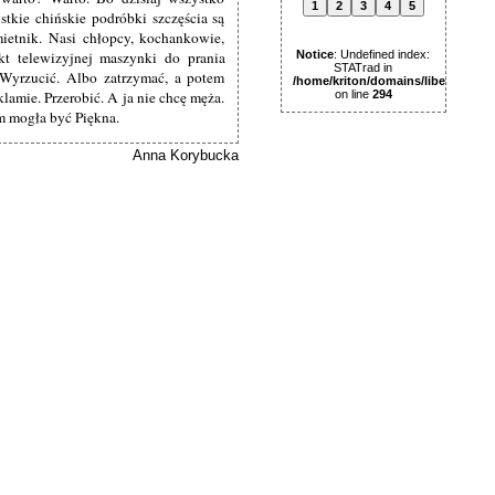
1
2
3
4
5
stkie chińskie podróbki szczęścia są
ietnik. Nasi chłopcy, kochankowie,
kt telewizyjnej maszynki do prania
Notice
: Undefined index:
STATrad in
 Wyrzucić. Albo zatrzymać, a potem
/home/kriton/domains/libertas.pl
lamie. Przerobić. A ja nie chcę męża.
on line
294
m mogła być Piękna.
Anna Korybucka