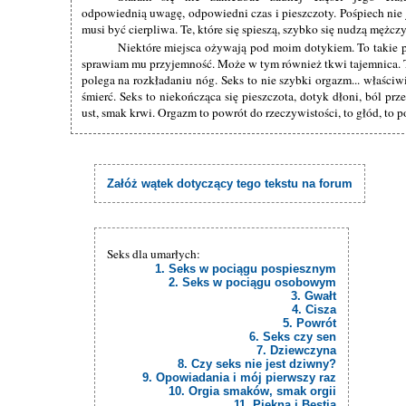
odpowiednią uwagę, odpowiedni czas i pieszczoty. Pośpiech nie 
musi być cierpliwa. Te, które się spieszą, szybko się nudzą mężc
Niektóre miejsca ożywają pod moim dotykiem. To takie 
sprawiam mu przyjemność. Może w tym również tkwi tajemnica. T
polega na rozkładaniu nóg. Seks to nie szybki orgazm... właściw
śmierć. Seks to niekończąca się pieszczota, dotyk dłoni, ból prze
ust, smak krwi. Orgazm to powrót do rzeczywistości, to głód, to 
Załóż wątek dotyczący tego tekstu na forum
Seks dla umarłych:
1. Seks w pociągu pospiesznym
2. Seks w pociągu osobowym
3. Gwałt
4. Cisza
5. Powrót
6. Seks czy sen
7. Dziewczyna
8. Czy seks nie jest dziwny?
9. Opowiadania i mój pierwszy raz
10. Orgia smaków, smak orgii
11. Piękna i Bestia