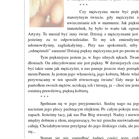
* * *
Czy mężczyzna może być pięk
starożytnym świecie, gdy mężczyźni za
uwiecznianie ich w marmurze. Jak piękn
śmiertelnik, by było to warte tak ogromn
Artysty. To musiał być inny świat. Dzisiaj z mężczyznami jest
jesteśmy za to odpowiedzialne. To my ich zmieniłyśmy
udomowiłyśmy, zagłaskałyśmy... Przy nas spokornieli, niby
„odmężnieli” zarazem! Dzisiaj piękny mężczyzna jest po prostu n
Tym piękniejsza jestem ja, w Jego silnych rękach. Twar
dłoniach. On zdecydowanie nie jest piękny. W dzisiejszych cza
być takie same jak mężczyźni, u nas panuje jeszcze stary porzą
moim Panem. Ja jestem jego własnością, jego kobietą. Może właś
przywracamy w ten sposób równowagę światu! Gdy moje ko
pantoflem swoich mężów, uciskają ich i tresują, ja – choć nie jes
ostatnią prawdziwą, piękną kobietą.
* * *
Spełniam się w jego przyjemności. Siedzę nago na jeg
nacieram jego plecy pachnącym olejkiem. Po całym pokoju rozch
zapach. Jesteśmy tacy, jak nas Pan Bóg stworzył. Nadzy i niewi
między dobrem a złem, niegrzeszący, bo też grzechu nieświadomi
całuję. Chciałabym teraz przylgnąć do jego śliskiego ciała, ale jesz
się...
Staram się nie zaniedbać żadnej części jego ciał