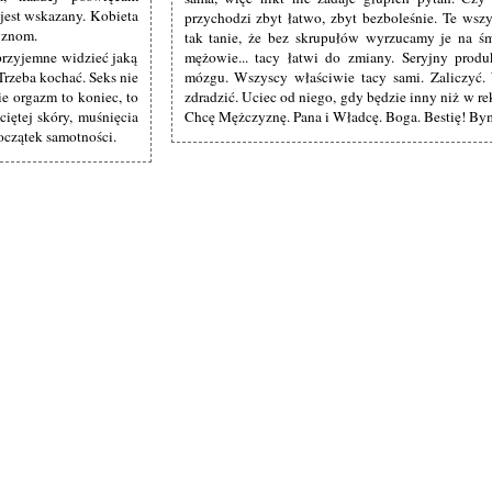
jest wskazany. Kobieta
przychodzi zbyt łatwo, zbyt bezboleśnie. Te wszy
zyznom.
tak tanie, że bez skrupułów wyrzucamy je na śm
przyjemne widzieć jaką
mężowie... tacy łatwi do zmiany. Seryjny produ
rzeba kochać. Seks nie
mózgu. Wszyscy właściwie tacy sami. Zaliczyć.
ie orgazm to koniec, to
zdradzić. Uciec od niego, gdy będzie inny niż w rek
ciętej skóry, muśnięcia
Chcę Mężczyznę. Pana i Władcę. Boga. Bestię! By
początek samotności.