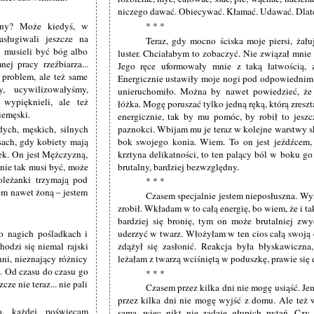
niczego dawać. Obiecywać. Kłamać. Udawać. Dlate
ny? Może kiedyś, w
* * *
sługiwali jeszcze na
Teraz, gdy mocno ściska moje piersi, żału
i musieli być bóg albo
luster. Chciałabym to zobaczyć. Nie związał mnie d
ej pracy rzeźbiarza...
Jego ręce uformowały mnie z taką łatwością, z
 problem, ale też same
Energicznie ustawiły moje nogi pod odpowiednim k
, ucywilizowałyśmy,
unieruchomiło. Można by nawet powiedzieć, że 
 wypięknieli, ale też
łóżka. Mogę poruszać tylko jedną ręką, którą zresz
iemęski.
energicznie, tak by mu pomóc, by robił to jeszc
dych, męskich, silnych
paznokci. Wbijam mu je teraz w kolejne warstwy s
sach, gdy kobiety mają
bok swojego konia. Wiem. To on jest jeźdźcem, 
dek. On jest Mężczyzną,
krztyna delikatności, to ten palący ból w boku go
nie tak musi być, może
brutalny, bardziej bezwzględny.
leżanki trzymają pod
* * *
tem nawet żoną – jestem
Czasem specjalnie jestem nieposłuszna. Wyr
zrobił. Wkładam w to całą energię, bo wiem, że i tak 
bardziej się bronię, tym on może brutalniej zw
o nagich pośladkach i
uderzyć w twarz. Włożyłam w ten cios całą swoją ene
odzi się niemal rajski
zdążył się zasłonić. Reakcja była błyskawiczna
nni, nieznający różnicy
leżałam z twarzą wciśniętą w poduszkę, prawie się 
. Od czasu do czasu go
* * *
cze nie teraz... nie pali
Czasem przez kilka dni nie mogę usiąść. Je
przez kilka dni nie mogę wyjść z domu. Ale też 
a, każdej poświęcam
sama, więc nikt nie zadaje głupich pytań. Czy