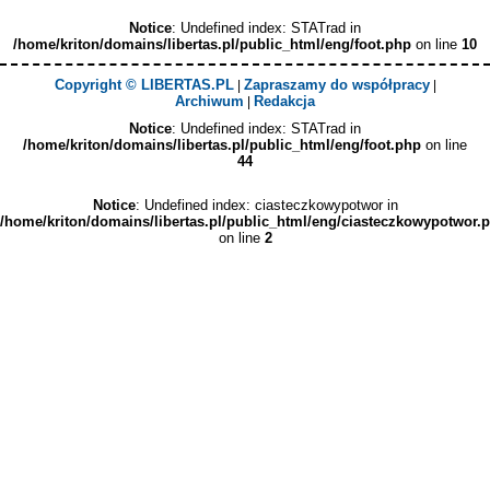
Notice
: Undefined index: STATrad in
/home/kriton/domains/libertas.pl/public_html/eng/foot.php
on line
10
Copyright © LIBERTAS.PL
Zapraszamy do współpracy
|
|
Archiwum
Redakcja
|
Notice
: Undefined index: STATrad in
/home/kriton/domains/libertas.pl/public_html/eng/foot.php
on line
44
Notice
: Undefined index: ciasteczkowypotwor in
/home/kriton/domains/libertas.pl/public_html/eng/ciasteczkowypotwor.
on line
2