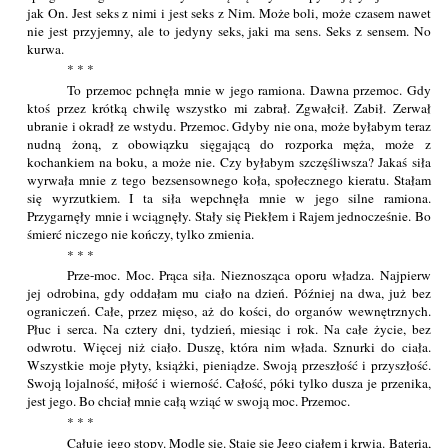
jak On. Jest seks z nimi i jest seks z Nim. Może boli, może czasem nawet
nie jest przyjemny, ale to jedyny seks, jaki ma sens. Seks z sensem. No
kurwa.
* * *
To przemoc pchnęła mnie w jego ramiona. Dawna przemoc. Gdy
ktoś przez krótką chwilę wszystko mi zabrał. Zgwałcił. Zabił. Zerwał
ubranie i okradł ze wstydu. Przemoc. Gdyby nie ona, może byłabym teraz
nudną żoną, z obowiązku sięgającą do rozporka męża, może z
kochankiem na boku, a może nie. Czy byłabym szczęśliwsza? Jakaś siła
wyrwała mnie z tego bezsensownego koła, społecznego kieratu. Stałam
się wyrzutkiem. I ta siła wepchnęła mnie w jego silne ramiona.
Przygarnęły mnie i wciągnęły. Stały się Piekłem i Rajem jednocześnie. Bo
śmierć niczego nie kończy, tylko zmienia.
* * *
Prze-moc. Moc. Prąca siła. Nieznosząca oporu władza. Najpierw
jej odrobina, gdy oddałam mu ciało na dzień. Później na dwa, już bez
ograniczeń. Całe, przez mięso, aż do kości, do organów wewnętrznych.
Płuc i serca. Na cztery dni, tydzień, miesiąc i rok. Na całe życie, bez
odwrotu. Więcej niż ciało. Duszę, która nim włada. Sznurki do ciała.
Wszystkie moje płyty, książki, pieniądze. Swoją przeszłość i przyszłość.
Swoją lojalność, miłość i wierność. Całość, póki tylko dusza je przenika,
jest jego. Bo chciał mnie całą wziąć w swoją moc. Przemoc.
* * *
Całuję jego stopy. Modlę się. Staję się Jego ciałem i krwią. Baterią,