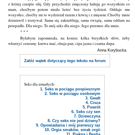
z której czerpie siłę. Gdy przychodzi zmęczony ładuję go wszystkim co
mam, choćbym potem miała leżeć bez życia tydzień. Oddaje mu
wszystko, choćby mi to wydzierał razem z krwią i z mięsem. Choćby mnie
dziurawił i rozrywał. Sama się zaknebluję, sama zwiążę, sama oddam na
przepadłe. Dla niego. To mój seks dla niego. Jego przemoc dla mnie.
* * *
Byłabym zapomniała, na koniec kilka brzydkich słów, żeby
wkurzyć cenzurę: kurwa mać, chuja pan, cipa jasna i czarna dupa.
Anna Korybucka
Załóż wątek dotyczący tego tekstu na forum
Seks dla umarłych:
1. Seks w pociągu pospiesznym
2. Seks w pociągu osobowym
3. Gwałt
4. Cisza
5. Powrót
6. Seks czy sen
7. Dziewczyna
8. Czy seks nie jest dziwny?
9. Opowiadania i mój pierwszy raz
10. Orgia smaków, smak orgii
11. Piękna i Bestia