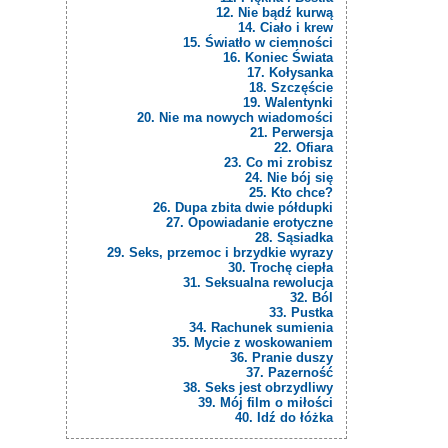
12. Nie bądź kurwą
14. Ciało i krew
15. Światło w ciemności
16. Koniec Świata
17. Kołysanka
18. Szczęście
19. Walentynki
20. Nie ma nowych wiadomości
21. Perwersja
22. Ofiara
23. Co mi zrobisz
24. Nie bój się
25. Kto chce?
26. Dupa zbita dwie półdupki
27. Opowiadanie erotyczne
28. Sąsiadka
29. Seks, przemoc i brzydkie wyrazy
30. Trochę ciepła
31. Seksualna rewolucja
32. Ból
33. Pustka
34. Rachunek sumienia
35. Mycie z woskowaniem
36. Pranie duszy
37. Pazerność
38. Seks jest obrzydliwy
39. Mój film o miłości
40. Idź do łóżka