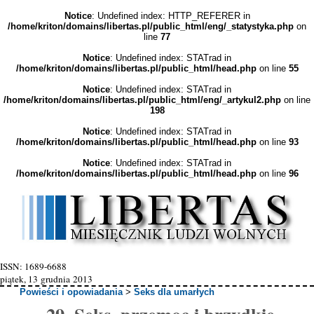
Notice
: Undefined index: HTTP_REFERER in
/home/kriton/domains/libertas.pl/public_html/eng/_statystyka.php
on
line
77
Notice
: Undefined index: STATrad in
/home/kriton/domains/libertas.pl/public_html/head.php
on line
55
Notice
: Undefined index: STATrad in
/home/kriton/domains/libertas.pl/public_html/eng/_artykul2.php
on line
198
Notice
: Undefined index: STATrad in
/home/kriton/domains/libertas.pl/public_html/head.php
on line
93
Notice
: Undefined index: STATrad in
/home/kriton/domains/libertas.pl/public_html/head.php
on line
96
ISSN: 1689-6688
piątek, 13 grudnia 2013
Powieści i opowiadania
>
Seks dla umarłych