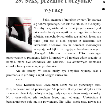
29. Seks, przemoc i brzydkie
N
wyrazy
/
Seks, przemoc i brzydkie wyrazy. To zawsze
się dobrze sprzedaje. Ale jak nie lubisz, to nie czytaj.
No niby oczywiste, ale w dzisiejszych czasach jest
taka moda, że się o wszystkim ostrzega. Że papierosy
zabijają, samochody rozjeżdżają, a tabletki leczą, ale
tylko jeśli się o nich pogada z lekarzem lub
farmaceutą. Ciekawe, czy na bombach atomowych
nalepiają naklejki ostrzegające bombardowanych.
„Uwaga! Minister zdrowia USA ostrzega:
przebywanie w promieniu kilku kilometrów od miejsca gdzie spadnie ta
bomba, może być szkodliwe dla zdrowia.” Na atomowych bombach
chińskich oczywiście napis po chińsku.
Ale do rzeczy. W końcu miały być brzydkie wyrazy, seks i
przemoc, a to już drugi akapit i ciągle kurwa nic!
* * *
Seks. Kocham seks. Uwielbiam. Może nie od pierwszego razu.
Nie, na pewno nie od pierwszego! Ale potem... Kiedy mnie dotyka i robi
ze mną co chce. Gdy ja dotykam jego, gdy czynię z niego swoją zabawkę.
No i oczywiście, gdy kocham Jego, tego jedynego. Ubóstwiam i
bezwarunkowo cała mu się powierzam. Nie tylko swoje usta, nawet nie