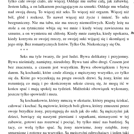
tylko całe swoje ciało, ale więcej. Oddaje mu siebie całą, jak zabawkę.
Jestem lalką, a on lalkarzem pociągającym za sznurki. Oddaje mu władzę
nad swoją duszą. To więcej niż seks. To więcej niż orgazm. Więcej niż
ból, głód i rozkosz. To nawet więcej niż życie i śmierć. To seks
bezgraniczny. Nie ma tabu, nie ma rzeczy niemożliwych. Kiedy leżę na
stole a on rytmicznie wbija się we mnie i kiedy wiszę zawieszona na
sznurze, a on wymierza mi chłostę. Kiedy mnie zamyka, kiedy upokarza,
/
kiedy korzysta ze swojej rzeczy, ze swojej suki wijącej się i skomlącej u
jego stóp. Bez romantycznych listów. Tylko On. Niekończący się On.
* * *
Seks ma tyle twarzy, ile jest ludzi. Bywa delikatny i przyjemny.
Bywa nieśmiały, namiętny, nieudolny. Bywa tani albo drogi. Czasem jest
bez znaczenia, a czasem jest wszystkim. Bywa obowiązkiem i bywa
darem. Są kochanki, które czule zlizują z mężczyzny wszystko, co tylko
się da. Które go wyczekują na progu swoich drzwi. Są żony, które nie
rozumieją co mają i po skończonym seksie cieszą się, że mogą iść w
końcu spać i mają spokój na tydzień. Małżeński obowiązek wykonany,
jeszcze tylko spowiedź i msza.
Są kochankowie, którzy mruczą w ekstazie, którzy pragną ściskać,
całować i kochać. Są mężowie, których boli głowa, którzy zmuszeni przez
swoje brzydkie żony, przystępują do nich jak do orki. Są mężczyźni jak
dzieci, bawiący się naszymi piersiami i szparkami, nienasyceni w tej
zabawie, gotowi nas rozerwać i pociąć, by tylko mieć nas bardziej. Są
tacy, co wolą tylko spać. Są żony niewierne, żony oziębłe, żony
spragnione i gotowe na wszystko. Są mężczyźni odpychający i jeden taki