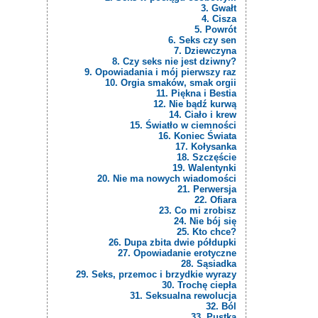
3. Gwałt
4. Cisza
5. Powrót
6. Seks czy sen
7. Dziewczyna
8. Czy seks nie jest dziwny?
9. Opowiadania i mój pierwszy raz
10. Orgia smaków, smak orgii
11. Piękna i Bestia
12. Nie bądź kurwą
14. Ciało i krew
15. Światło w ciemności
16. Koniec Świata
17. Kołysanka
18. Szczęście
19. Walentynki
20. Nie ma nowych wiadomości
21. Perwersja
22. Ofiara
23. Co mi zrobisz
24. Nie bój się
25. Kto chce?
26. Dupa zbita dwie półdupki
27. Opowiadanie erotyczne
28. Sąsiadka
29. Seks, przemoc i brzydkie wyrazy
30. Trochę ciepła
31. Seksualna rewolucja
32. Ból
33. Pustka