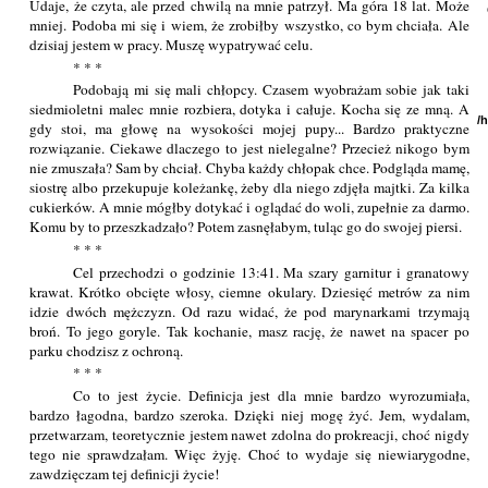
Udaje, że czyta, ale przed chwilą na mnie patrzył. Ma góra 18 lat. Może
mniej. Podoba mi się i wiem, że zrobiłby wszystko, co bym chciała. Ale
dzisiaj jestem w pracy. Muszę wypatrywać celu.
* * *
Podobają mi się mali chłopcy. Czasem wyobrażam sobie jak taki
siedmioletni malec mnie rozbiera, dotyka i całuje. Kocha się ze mną. A
/
gdy stoi, ma głowę na wysokości mojej pupy... Bardzo praktyczne
rozwiązanie. Ciekawe dlaczego to jest nielegalne? Przecież nikogo bym
nie zmuszała? Sam by chciał. Chyba każdy chłopak chce. Podgląda mamę,
siostrę albo przekupuje koleżankę, żeby dla niego zdjęła majtki. Za kilka
cukierków. A mnie mógłby dotykać i oglądać do woli, zupełnie za darmo.
Komu by to przeszkadzało? Potem zasnęłabym, tuląc go do swojej piersi.
* * *
Cel przechodzi o godzinie 13:41. Ma szary garnitur i granatowy
krawat. Krótko obcięte włosy, ciemne okulary. Dziesięć metrów za nim
idzie dwóch mężczyzn. Od razu widać, że pod marynarkami trzymają
broń. To jego goryle. Tak kochanie, masz rację, że nawet na spacer po
parku chodzisz z ochroną.
* * *
Co to jest życie. Definicja jest dla mnie bardzo wyrozumiała,
bardzo łagodna, bardzo szeroka. Dzięki niej mogę żyć. Jem, wydalam,
przetwarzam, teoretycznie jestem nawet zdolna do prokreacji, choć nigdy
tego nie sprawdzałam. Więc żyję. Choć to wydaje się niewiarygodne,
zawdzięczam tej definicji życie!