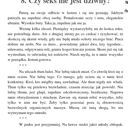
8. Czy seks nie jest dziwny?
N
/
Patrzę na swoje odbicie w lustrze i się nie poznaję. Jakbym
patrzyła na zupełnie obcą osobę. Pomalowane oczy i usta, eleganckie
ubranie. Wysokie buty. Taka ja, zupełnie jak nie ja.
Wezmę kilka zleceń. Pieniędzy wystarczyłoby mi do końca roku,
nie potrzebuję dużo. Ale z drugiej strony po co czekać i ryzykować, że
skończą się akurat wtedy, gdy nie będę miała ochoty niczego brać. Praca
dobrze mi zrobi. Nie za dużo... powiedzmy jakieś dwa, trzy tygodnie...
udawania, odgrywania roli, grania kogoś kim nie jestem. Skoro już się tak
wystroiłam, to odwiedzę też rodziców. Niech myślą, że u mnie wszystko
w porządku. Jestem gotowa.
* * *
Na ulicach tłum ludzi. Nie lubię takich miast. Co chwilę ktoś się o
mnie ociera. Nie lubię tego. Co innego, gdy ociera się o mnie ktoś
konkretny. Ktoś, kto mógłby mną zawładnąć. Ale tłum nigdy nie włada.
Tłum tylko się przelewa bezwładnie, czasem niszcząc jak powódź. Nie
lubię tłumu, jest głupi, zupełnie odczłowieczony, bezduszny. Napawa
mnie obrzydzeniem i strachem. Zawsze się staram robić wszystko, żeby
tylko w nim nie być. Żeby tylko pozostać poza tą zbiorowością
bezwolnych organicznych maszyn. Muszę iść inną drogą, bo nie
wytrzymam tego smrodu.
* * *
W parku jest przyjemniej. Na ławce siedzi jakiś młody chłopak.