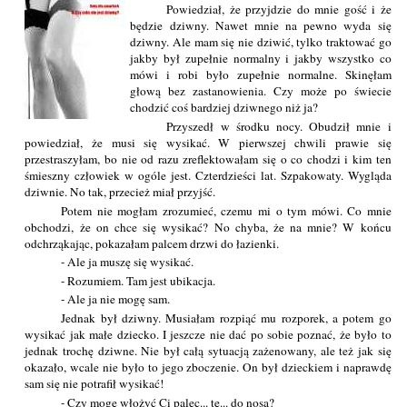
Powiedział, że przyjdzie do mnie gość i że
będzie dziwny. Nawet mnie na pewno wyda się
dziwny. Ale mam się nie dziwić, tylko traktować go
jakby był zupełnie normalny i jakby wszystko co
mówi i robi było zupełnie normalne. Skinęłam
głową bez zastanowienia. Czy może po świecie
chodzić coś bardziej dziwnego niż ja?
Przyszedł w środku nocy. Obudził mnie i
powiedział, że musi się wysikać. W pierwszej chwili prawie się
przestraszyłam, bo nie od razu zreflektowałam się o co chodzi i kim ten
śmieszny człowiek w ogóle jest. Czterdzieści lat. Szpakowaty. Wygląda
dziwnie. No tak, przecież miał przyjść.
Potem nie mogłam zrozumieć, czemu mi o tym mówi. Co mnie
obchodzi, że on chce się wysikać? No chyba, że na mnie? W końcu
odchrząkając, pokazałam palcem drzwi do łazienki.
- Ale ja muszę się wysikać.
- Rozumiem. Tam jest ubikacja.
- Ale ja nie mogę sam.
Jednak był dziwny. Musiałam rozpiąć mu rozporek, a potem go
wysikać jak małe dziecko. I jeszcze nie dać po sobie poznać, że było to
jednak trochę dziwne. Nie był całą sytuacją zażenowany, ale też jak się
okazało, wcale nie było to jego zboczenie. On był dzieckiem i naprawdę
sam się nie potrafił wysikać!
- Czy mogę włożyć Ci palec... tę... do nosa?