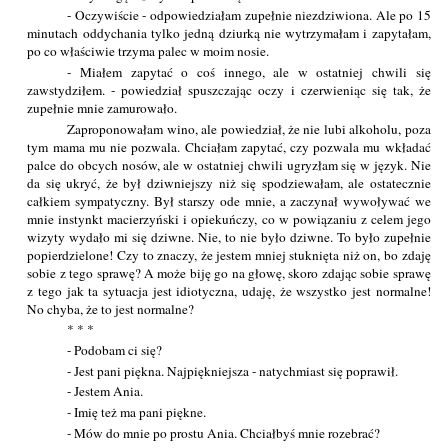
- Oczywiście - odpowiedziałam zupełnie niezdziwiona. Ale po 15
minutach oddychania tylko jedną dziurką nie wytrzymałam i zapytałam,
po co właściwie trzyma palec w moim nosie.
- Miałem zapytać o coś innego, ale w ostatniej chwili się
zawstydziłem. - powiedział spuszczając oczy i czerwieniąc się tak, że
zupełnie mnie zamurowało.
Zaproponowałam wino, ale powiedział, że nie lubi alkoholu, poza
tym mama mu nie pozwala. Chciałam zapytać, czy pozwala mu wkładać
palce do obcych nosów, ale w ostatniej chwili ugryzłam się w język. Nie
da się ukryć, że był dziwniejszy niż się spodziewałam, ale ostatecznie
całkiem sympatyczny. Był starszy ode mnie, a zaczynał wywoływać we
mnie instynkt macierzyński i opiekuńczy, co w powiązaniu z celem jego
wizyty wydało mi się dziwne. Nie, to nie było dziwne. To było zupełnie
popierdzielone! Czy to znaczy, że jestem mniej stuknięta niż on, bo zdaję
sobie z tego sprawę? A może biję go na głowę, skoro zdając sobie sprawę
z tego jak ta sytuacja jest idiotyczna, udaję, że wszystko jest normalne!
No chyba, że to jest normalne?
* * *
- Podobam ci się?
- Jest pani piękna. Najpiękniejsza - natychmiast się poprawił.
- Jestem Ania.
- Imię też ma pani piękne.
- Mów do mnie po prostu Ania. Chciałbyś mnie rozebrać?