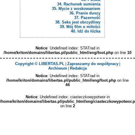
34. Rachunek sumienia
35. Mycie z woskowaniem
36. Pranie duszy
37. Pazerność
38. Seks jest obrzydliwy
39. Mój film o miłości
40. Idź do łóżka
Notice
: Undefined index: STATrad in
/home/kriton/domains/libertas.pl/public_html/eng/foot.php
on line
10
Copyright © LIBERTAS.PL
Zapraszamy do współpracy
|
|
Archiwum
Redakcja
|
Notice
: Undefined index: STATrad in
/home/kriton/domains/libertas.pl/public_html/eng/foot.php
on line
44
Notice
: Undefined index: ciasteczkowypotwor in
/home/kriton/domains/libertas.pl/public_html/eng/ciasteczkowypotwor.
on line
2