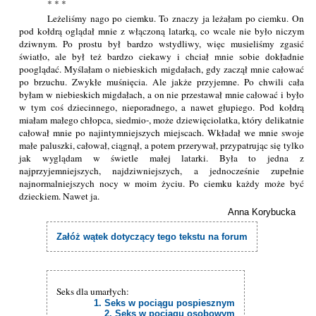
* * *
Leżeliśmy nago po ciemku. To znaczy ja leżałam po ciemku. On
pod kołdrą oglądał mnie z włączoną latarką, co wcale nie było niczym
dziwnym. Po prostu był bardzo wstydliwy, więc musieliśmy zgasić
światło, ale był też bardzo ciekawy i chciał mnie sobie dokładnie
pooglądać. Myślałam o niebieskich migdałach, gdy zaczął mnie całować
po brzuchu. Zwykłe muśnięcia. Ale jakże przyjemne. Po chwili cała
byłam w niebieskich migdałach, a on nie przestawał mnie całować i było
w tym coś dziecinnego, nieporadnego, a nawet głupiego. Pod kołdrą
miałam małego chłopca, siedmio‑, może dziewięciolatka, który delikatnie
całował mnie po najintymniejszych miejscach. Wkładał we mnie swoje
małe paluszki, całował, ciągnął, a potem przerywał, przypatrując się tylko
jak wyglądam w świetle małej latarki. Była to jedna z
najprzyjemniejszych, najdziwniejszych, a jednocześnie zupełnie
najnormalniejszych nocy w moim życiu. Po ciemku każdy może być
dzieckiem. Nawet ja.
Anna Korybucka
Załóż wątek dotyczący tego tekstu na forum
Seks dla umarłych:
1. Seks w pociągu pospiesznym
2. Seks w pociągu osobowym