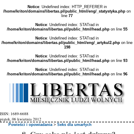
Notice
: Undefined index: HTTP_REFERER in
/home/kriton/domains/libertas.pl/public_html/eng/_statystyka.php
on
line
77
Notice
: Undefined index: STATrad in
/home/kriton/domains/libertas.pl/public_html/head.php
on line
55
Notice
: Undefined index: STATrad in
/home/kriton/domains/libertas.pl/public_html/eng/_artykul2.php
on line
198
Notice
: Undefined index: STATrad in
/home/kriton/domains/libertas.pl/public_html/head.php
on line
93
Notice
: Undefined index: STATrad in
/home/kriton/domains/libertas.pl/public_html/head.php
on line
96
ISSN: 1689-6688
piątek, 06 kwietnia 2012
Powieści i opowiadania
>
Seks dla umarłych