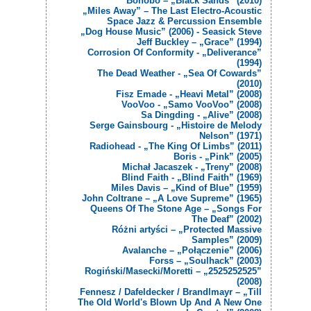
Bonobo – „Black Sands” (2010)
„Miles Away” – The Last Electro-Acoustic
Space Jazz & Percussion Ensemble
„Dog House Music” (2006) - Seasick Steve
Jeff Buckley – „Grace” (1994)
Corrosion Of Conformity - „Deliverance”
(1994)
The Dead Weather - „Sea Of Cowards”
(2010)
Fisz Emade - „Heavi Metal” (2008)
VooVoo - „Samo VooVoo” (2008)
Sa Dingding - „Alive” (2008)
Serge Gainsbourg - „Histoire de Melody
Nelson” (1971)
Radiohead - „The King Of Limbs” (2011)
Boris - „Pink” (2005)
Michał Jacaszek - „Treny” (2008)
Blind Faith - „Blind Faith” (1969)
Miles Davis – „Kind of Blue” (1959)
John Coltrane – „A Love Supreme” (1965)
Queens Of The Stone Age – „Songs For
The Deaf” (2002)
Różni artyści – „Protected Massive
Samples” (2009)
Avalanche – „Połączenie” (2006)
Forss – „Soulhack” (2003)
Rogiński/Masecki/Moretti – „2525252525”
(2008)
Fennesz / Dafeldecker / Brandlmayr – „Till
The Old World's Blown Up And A New One