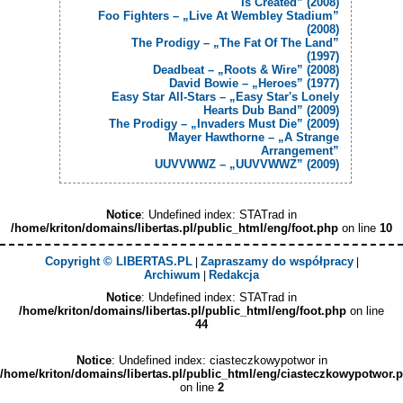
Is Created” (2008)
Foo Fighters – „Live At Wembley Stadium”
(2008)
The Prodigy – „The Fat Of The Land”
(1997)
Deadbeat – „Roots & Wire” (2008)
David Bowie – „Heroes” (1977)
Easy Star All-Stars – „Easy Star's Lonely
Hearts Dub Band” (2009)
The Prodigy – „Invaders Must Die” (2009)
Mayer Hawthorne – „A Strange
Arrangement”
UUVVWWZ – „UUVVWWZ” (2009)
Notice
: Undefined index: STATrad in
/home/kriton/domains/libertas.pl/public_html/eng/foot.php
on line
10
Copyright © LIBERTAS.PL
Zapraszamy do współpracy
|
|
Archiwum
Redakcja
|
Notice
: Undefined index: STATrad in
/home/kriton/domains/libertas.pl/public_html/eng/foot.php
on line
44
Notice
: Undefined index: ciasteczkowypotwor in
/home/kriton/domains/libertas.pl/public_html/eng/ciasteczkowypotwor.
on line
2