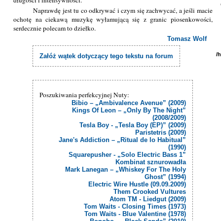
długości i intensywności.
Naprawdę jest tu co odkrywać i czym się zachwycać, a jeśli macie
ochotę na ciekawą muzykę wyłamującą się z granic piosenkowości,
serdecznie polecam to dziełko.
Tomasz Wolf
/
Załóż wątek dotyczący tego tekstu na forum
Poszukiwania perfekcyjnej Nuty:
Bibio – „Ambivalence Avenue” (2009)
Kings Of Leon – „Only By The Night”
(2008/2009)
Tesla Boy - „Tesla Boy (EP)” (2009)
Paristetris (2009)
Jane's Addiction – „Ritual de lo Habitual”
(1990)
Squarepusher - „Solo Electric Bass 1”
Kombinat sznurowadła
Mark Lanegan – „Whiskey For The Holy
Ghost” (1994)
Electric Wire Hustle (09.09.2009)
Them Crooked Vultures
Atom TM - Liedgut (2009)
Tom Waits - Closing Times (1973)
Tom Waits - Blue Valentine (1978)