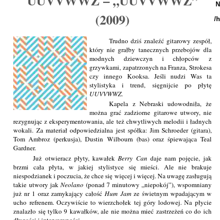
UUVVWWZ – „UUVVWWZ”
N
(2009)
/
Trudno dziś znaleźć gitarowy zespół,
który nie grałby tanecznych przebojów dla
modnych dziewczyn i chłopców z
grzywkami, zapatrzonych na Franza, Strokesa
czy innego Kooksa. Jeśli nudzi Was ta
stylistyka i trend, sięgnijcie po płytę
UUVVWWZ
.
Kapela z Nebraski udowodniła, że
można grać zadziorne gitarowe utwory, nie
rezygnując z eksperymentowania, ale też chwytliwych melodii i ładnych
wokali. Za materiał odpowiedzialna jest spółka: Jim Schroeder (gitara),
Tom Ambroz (perkusja), Dustin Wilbourn (bas) oraz śpiewająca Teal
Gardner.
Już otwieracz płyty, kawałek
Berry Can
daje nam pojęcie, jak
brzmi cała płyta, w jakiej stylistyce się mieści. Ale nie brakuje
niespodzianek i poczucia, że chce się więcej i więcej. Na uwagę zasługują
takie utwory jak
Neolano
(ponad 7 minutowy „niepokój”), wspomniany
już nr 1 oraz zamykający całość
Hum Jam
ze świetnym wpadającym w
ucho refrenem. Oczywiście to wierzchołek tej góry lodowej. Na płycie
znalazło się tylko 9 kawałków, ale nie można mieć zastrzeżeń co do ich