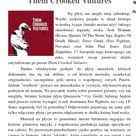
Them Crooked Vultures
N
/
Tej płyty nie mogło tutaj zabraknąć.
Wielki rockowy projekt w skład którego
wchodzą żyjące (śmiało można użyć takiego
określenia) legendy rocka: Josh Homme
(Kyuss, Queens Of The Stone Age, Eagles Of
Death Metal), Dave Grohl (Foo Fighters,
Nirvana) oraz John Paul Jones (Led
Zeppelin), 17 listopada tego kończącego się
roku, wypuścił swoje pierwsze dzieło
zatytułowane po prostu
Them Crooked Vultures
.
Trudno obiektywnie podejść do płyty muzyków, których
dokonania zna się tak dobrze, a od których możnaby oczekiwać
oryginalności, szczególnie jeśli mowa o współpracy owych Panów.
Jednak "wielkość" postaci nie przeszkadza w czystym, zdystansowanym
podejściu do tematu. Na początek trzeba sobie postawić pytanie, czy tak
mogłaby brzmieć kolejna płyta Queensów? Czy Grohl, bębniąc będzie
miał jeszcze ochotę wystąpić w roli frontmana Foo Fighters, no i czy J.P.
Jones naprawdę był tu potrzebny? Odpowiedzi pojawiają się samy gdy
tylko włączymy płytę i po prostu odpłyniemy w słodką krainę hard rocka.
Materiał na płycie to generalnie mocne brzmienia sięgające do
korzeni gitarowej muzyki, a współczesna produkcja nadaje specyficzny
ton całości. Po pierwszym przesłuchaniu ciężko pozbyć się wrażenia, że
czegoś tu brakuje, jakieś "iskierki", która zapaliłaby w nas ogień i nie