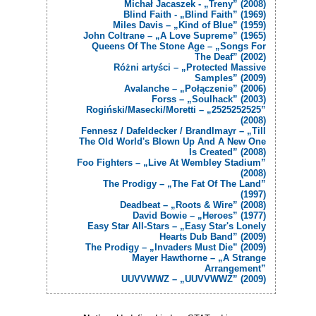
Michał Jacaszek - „Treny” (2008)
Blind Faith - „Blind Faith” (1969)
Miles Davis – „Kind of Blue” (1959)
John Coltrane – „A Love Supreme” (1965)
Queens Of The Stone Age – „Songs For
The Deaf” (2002)
Różni artyści – „Protected Massive
Samples” (2009)
Avalanche – „Połączenie” (2006)
Forss – „Soulhack” (2003)
Rogiński/Masecki/Moretti – „2525252525”
(2008)
Fennesz / Dafeldecker / Brandlmayr – „Till
The Old World's Blown Up And A New One
Is Created” (2008)
Foo Fighters – „Live At Wembley Stadium”
(2008)
The Prodigy – „The Fat Of The Land”
(1997)
Deadbeat – „Roots & Wire” (2008)
David Bowie – „Heroes” (1977)
Easy Star All-Stars – „Easy Star's Lonely
Hearts Dub Band” (2009)
The Prodigy – „Invaders Must Die” (2009)
Mayer Hawthorne – „A Strange
Arrangement”
UUVVWWZ – „UUVVWWZ” (2009)