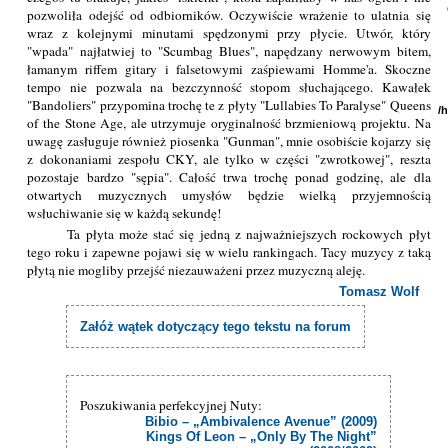
pozwoliła odejść od odbiorników. Oczywiście wrażenie to ulatnia się
wraz z kolejnymi minutami spędzonymi przy płycie. Utwór, który
"wpada" najłatwiej to "Scumbag Blues", napędzany nerwowym bitem,
łamanym riffem gitary i falsetowymi zaśpiewami Homme'a. Skoczne
tempo nie pozwala na bezczynność stopom słuchającego. Kawałek
"Bandoliers" przypomina trochę te z płyty "Lullabies To Paralyse" Queens
/
of the Stone Age, ale utrzymuje oryginalność brzmieniową projektu. Na
uwagę zasługuje również piosenka "Gunman", mnie osobiście kojarzy się
z dokonaniami zespołu CKY, ale tylko w części "zwrotkowej", reszta
pozostaje bardzo "sępia". Całość trwa trochę ponad godzinę, ale dla
otwartych muzycznych umysłów będzie wielką przyjemnością
wsłuchiwanie się w każdą sekundę!
Ta płyta może stać się jedną z najważniejszych rockowych płyt
tego roku i zapewne pojawi się w wielu rankingach. Tacy muzycy z taką
płytą nie mogliby przejść niezauważeni przez muzyczną aleję.
Tomasz Wolf
Załóż wątek dotyczący tego tekstu na forum
Poszukiwania perfekcyjnej Nuty:
Bibio – „Ambivalence Avenue” (2009)
Kings Of Leon – „Only By The Night”