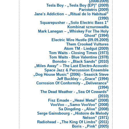
(2008/2009)
Tesla Boy - „Tesla Boy (EP)” (2009)
Paristetris (2009)
Jane's Addiction – „Ritual de lo Habitual”
(1990)
Squarepusher - „Solo Electric Bass 1”
Kombinat sznurowadła
Mark Lanegan – „Whiskey For The Holy
Ghost” (1994)
Electric Wire Hustle (09.09.2009)
Them Crooked Vultures
Atom TM - Liedgut (2009)
Tom Waits - Closing Times (1973)
Tom Waits - Blue Valentine (1978)
Bonobo – „Black Sands” (2010)
„Miles Away” – The Last Electro-Acoustic
Space Jazz & Percussion Ensemble
„Dog House Music” (2006) - Seasick Steve
Jeff Buckley – „Grace” (1994)
Corrosion Of Conformity - „Deliverance”
(1994)
The Dead Weather - „Sea Of Cowards”
(2010)
Fisz Emade - „Heavi Metal” (2008)
VooVoo - „Samo VooVoo” (2008)
Sa Dingding - „Alive” (2008)
Serge Gainsbourg - „Histoire de Melody
Nelson” (1971)
Radiohead - „The King Of Limbs” (2011)
Boris - „Pink” (2005)