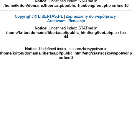
Notice
: Undefined index: STATrad in
/home/kriton/domains/libertas.pl/public_html/eng/foot.php
on line
10
Copyright © LIBERTAS.PL
Zapraszamy do współpracy
|
|
Archiwum
Redakcja
|
Notice
: Undefined index: STATrad in
/home/kriton/domains/libertas.pl/public_html/eng/foot.php
on line
44
Notice
: Undefined index: ciasteczkowypotwor in
/home/kriton/domains/libertas.pl/public_html/eng/ciasteczkowypotwor.
on line
2