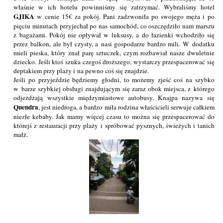
właśnie w ich hotelu powinniśmy się zatrzymać. Wybraliśmy hotel
GJIKA
w cenie 15€ za pokój. Pani zadzwoniła po swojego męża i po
pięciu minutach przyjechał po nas samochód, co oszczędziło nam marszu
z bagażami. Pokój nie opływał w luksusy, a do łazienki wchodziło się
przez balkon, ale był czysty, a nasi gospodarze bardzo mili. W dodatku
mieli pieska, który znał parę sztuczek, czym rozbawiał nasze dwuletnie
dziecko. Jeśli ktoś szuka czegoś droższego, wystarczy przespacerować się
deptakiem przy plaży i na pewno coś się znajdzie.
Jeśli po przyjeździe będziemy głodni, to możemy zjeść coś na szybko
w barze szybkiej obsługi znajdującym się zaraz obok miejsca, z którego
odjeżdżają wszystkie międzymiastowe autobusy. Knajpa nazywa się
Quendra
, jest niedroga, a bardzo miła rodzina właścicieli serwuje całkiem
niezłe kebaby. Jak mamy więcej czasu to można się przespacerować do
którejś z restauracji przy plaży i spróbować pysznych, świeżych i tanich
małż.