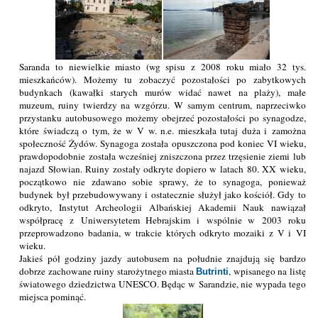
Saranda to niewielkie miasto (wg spisu z 2008 roku miało 32 tys.
mieszkańców). Możemy tu zobaczyć pozostałości po zabytkowych
budynkach (kawałki starych murów widać nawet na plaży), małe
muzeum, ruiny twierdzy na wzgórzu. W samym centrum, naprzeciwko
przystanku autobusowego możemy obejrzeć pozostałości po synagodze,
które świadczą o tym, że w V w. n.e. mieszkała tutaj duża i zamożna
społeczność Żydów. Synagoga została opuszczona pod koniec VI wieku,
prawdopodobnie została wcześniej zniszczona przez trzęsienie ziemi lub
najazd Słowian. Ruiny zostały odkryte dopiero w latach 80. XX wieku,
początkowo nie zdawano sobie sprawy, że to synagoga, ponieważ
budynek był przebudowywany i ostatecznie służył jako kościół. Gdy to
odkryto, Instytut Archeologii Albańskiej Akademii Nauk nawiązał
współpracę z Uniwersytetem Hebrajskim i wspólnie w 2003 roku
przeprowadzono badania, w trakcie których odkryto mozaiki z V i VI
wieku.
Jakieś pół godziny jazdy autobusem na południe znajdują się bardzo
dobrze zachowane ruiny starożytnego miasta
, wpisanego na listę
Butrinti
światowego dziedzictwa UNESCO. Będąc w Sarandzie, nie wypada tego
miejsca pominąć.