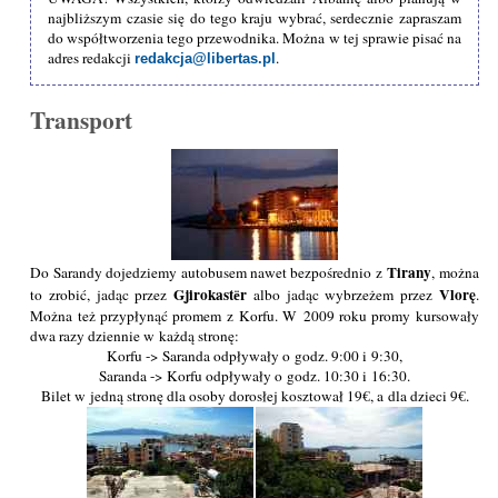
najbliższym czasie się do tego kraju wybrać, serdecznie zapraszam
do współtworzenia tego przewodnika. Można w tej sprawie pisać na
adres redakcji
.
redakcja@libertas.pl
Transport
Tirany
Do Sarandy dojedziemy autobusem nawet bezpośrednio z
, można
Gjirokastёr
Vlorę
to zrobić, jadąc przez
albo jadąc wybrzeżem przez
.
Można też przypłynąć promem z Korfu. W 2009 roku promy kursowały
dwa razy dziennie w każdą stronę:
Korfu -> Saranda odpływały o godz. 9:00 i 9:30,
Saranda -> Korfu odpływały o godz. 10:30 i 16:30.
Bilet w jedną stronę dla osoby dorosłej kosztował 19€, a dla dzieci 9€.