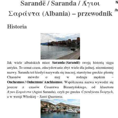
Sarandë / Saranda / Άγιοι
N
Σαράντα (Albania) – przewodnik
/
Historia
Saranda (Sarandë)
Jak wiele albańskich miast
swoją historią sięga
antyku. To szmat czasu, zdecydowanie zbyt wiele dla jednej, niezmiennej
nazwy. Saranda też kiedyś nazywała się inaczej, starożytne greckie plemię
Chaonów mówiło o niej w rodzaju męskim –
Onchesmos / Onhezmus/ Anchiasmos
. Współczesna nazwa wywodzi się
jeszcze z czasów Cesarstwa Bizantyńskiego, od klasztoru
Άγιοι Σαράντα
(Agioi Saranda), czyli po grecku
Czterdziestu Świętych
,
a w wersji Włoskiej –
Santi Quaranta
.