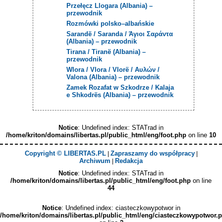
Przełęcz Llogara (Albania) –
przewodnik
Rozmówki polsko–albańskie
Sarandë / Saranda / Άγιοι Σαράντα
(Albania) – przewodnik
Tirana / Tiranë (Albania) –
przewodnik
Wlora / Vlora / Vlorë / Αυλών /
Valona (Albania) – przewodnik
Zamek Rozafat w Szkodrze / Kalaja
e Shkodrës (Albania) – przewodnik
Notice
: Undefined index: STATrad in
/home/kriton/domains/libertas.pl/public_html/eng/foot.php
on line
10
Copyright © LIBERTAS.PL
Zapraszamy do współpracy
|
|
Archiwum
Redakcja
|
Notice
: Undefined index: STATrad in
/home/kriton/domains/libertas.pl/public_html/eng/foot.php
on line
44
Notice
: Undefined index: ciasteczkowypotwor in
/home/kriton/domains/libertas.pl/public_html/eng/ciasteczkowypotwor.