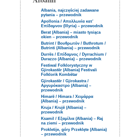
Albania, najczęściej zadawane
pytania – przewodnik
Apollonia / Aπολλωνία κατ'
Επίδαμνον (Illyria) – przewodnik
Berat (Albania) – miasto tysiąca
okien – przewodnik
Butrint / Βουθρωτόν / Buthrotum /
Butrinti (Albania) – przewodnik
Durrës / Επίδαμνος / Dyrrachium /
Durazzo (Albania) – przewodnik
Festiwal Folklorystyczny w
Gjirokastër (Albania) Festivali
Folklorik Kombëtar
Gjirokastёr / Gjirokastra /
Αργυρόκαστρο (Albania) –
przewodnik
Himarë / Himara / Χειμάρρα
(Albania) – przewodnik
Kruja / Krujë (Albania) –
przewodnik
Ksamil / Εξαμίλια (Albania) – Raj
na ziemi – przewodnik
Prokletije, góry Przeklęte (Albania)
– przewodnik