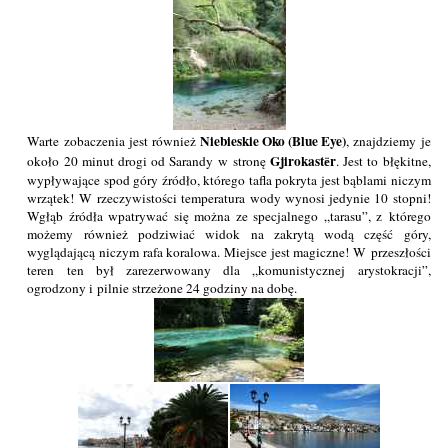
Niebieskie Oko (Blue Eye)
Warte zobaczenia jest również
, znajdziemy je
Gjirokastёr
około 20 minut drogi od Sarandy w stronę
. Jest to błękitne,
wypływające spod góry źródło, którego tafla pokryta jest bąblami niczym
wrzątek! W rzeczywistości temperatura wody wynosi jedynie 10 stopni!
Wgłąb źródła wpatrywać się można ze specjalnego „tarasu”, z którego
możemy również podziwiać widok na zakrytą wodą część góry,
wyglądającą niczym rafa koralowa. Miejsce jest magiczne! W przeszłości
teren ten był zarezerwowany dla „komunistycznej arystokracji”,
ogrodzony i pilnie strzeżone 24 godziny na dobę.