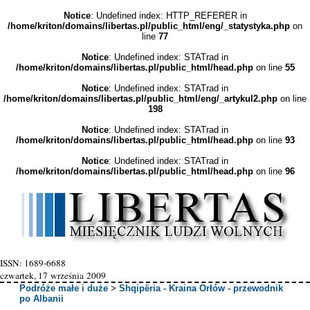
Notice
: Undefined index: HTTP_REFERER in
/home/kriton/domains/libertas.pl/public_html/eng/_statystyka.php
on
line
77
Notice
: Undefined index: STATrad in
/home/kriton/domains/libertas.pl/public_html/head.php
on line
55
Notice
: Undefined index: STATrad in
/home/kriton/domains/libertas.pl/public_html/eng/_artykul2.php
on line
198
Notice
: Undefined index: STATrad in
/home/kriton/domains/libertas.pl/public_html/head.php
on line
93
Notice
: Undefined index: STATrad in
/home/kriton/domains/libertas.pl/public_html/head.php
on line
96
ISSN: 1689-6688
czwartek, 17 września 2009
Podróże małe i duże
>
Shqipëria - Kraina Orłów - przewodnik
po Albanii