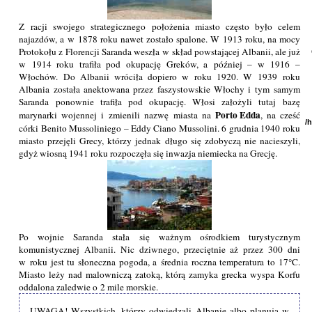
Z racji swojego strategicznego położenia miasto często było celem
najazdów, a w 1878 roku nawet zostało spalone. W 1913 roku, na mocy
Protokołu z Florencji Saranda weszła w skład powstającej Albanii, ale już
w 1914 roku trafiła pod okupację Greków, a później – w 1916 –
Włochów. Do Albanii wróciła dopiero w roku 1920. W 1939 roku
Albania została anektowana przez faszystowskie Włochy i tym samym
Saranda ponownie trafiła pod okupację. Włosi założyli tutaj bazę
Porto Edda
marynarki wojennej i zmienili nazwę miasta na
, na cześć
/
córki Benito Mussoliniego – Eddy Ciano Mussolini. 6 grudnia 1940 roku
miasto przejęli Grecy, którzy jednak długo się zdobyczą nie nacieszyli,
gdyż wiosną 1941 roku rozpoczęła się inwazja niemiecka na Grecję.
Po wojnie Saranda stała się ważnym ośrodkiem turystycznym
komunistycznej Albanii. Nic dziwnego, przeciętnie aż przez 300 dni
w roku jest tu słoneczna pogoda, a średnia roczna temperatura to 17°C.
Miasto leży nad malowniczą zatoką, którą zamyka grecka wyspa Korfu
oddalona zaledwie o 2 mile morskie.
UWAGA! Wszystkich, którzy odwiedzali Albanię albo planują w