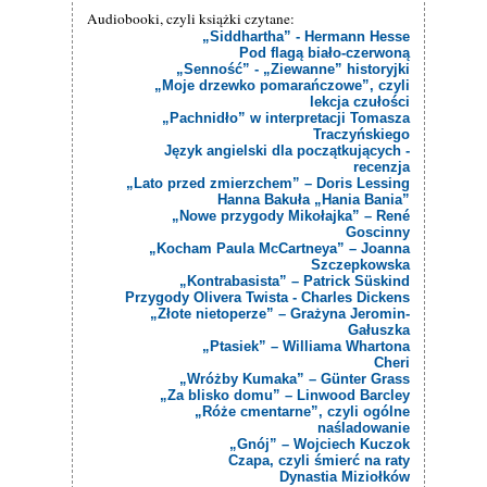
Audiobooki, czyli książki czytane:
„Siddhartha” - Hermann Hesse
Pod flagą biało-czerwoną
„Senność” - „Ziewanne” historyjki
„Moje drzewko pomarańczowe”, czyli
lekcja czułości
„Pachnidło” w interpretacji Tomasza
Traczyńskiego
Język angielski dla początkujących -
recenzja
„Lato przed zmierzchem” – Doris Lessing
Hanna Bakuła „Hania Bania”
„Nowe przygody Mikołajka” – René
Goscinny
„Kocham Paula McCartneya” – Joanna
Szczepkowska
„Kontrabasista” – Patrick Süskind
Przygody Olivera Twista - Charles Dickens
„Złote nietoperze” – Grażyna Jeromin-
Gałuszka
„Ptasiek” – Williama Whartona
Cheri
„Wróżby Kumaka” – Günter Grass
„Za blisko domu” – Linwood Barcley
„Róże cmentarne”, czyli ogólne
naśladowanie
„Gnój” – Wojciech Kuczok
Czapa, czyli śmierć na raty
Dynastia Miziołków