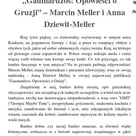
„Gaumardżos! Opowieści o
N
Gruzji” – Marcin Meller i Anna
/
Dziewit-Meller
Kraj tyleż piękny, co różnorodny, usytuowany w samym sercu
Kaukazu, na pograniczu Europy i Azji, a przez to czerpiący obficie z
obydwu tych, jakże od siebie odmiennych, części świata. Kraj, na którego
od pewnego czasu zapanowała w Polsce swego rodzaju moda i coraz
więcej osób właśnie tam kieruje swoje kroki. Co ich przyciąga, co tak
bardzo fascynuje w tym miejscu? Na to pytanie próbują odpowiedzieć
Marcin Meller, znany dziennikarz i prezenter telewizyjny, wraz ze swoją
małżonką - Anną Dziewit Meller, w swojej najnowszej publikacji
"Gaumardżos. Opowieści z Gruzji".
Znajdziemy w niej, bardzo dobry zresztą, opis gruzińskiej
obyczajowości, nie szczędzących żadnych szczegółów, a wśród nich m.in.
tamtejsza, trochę nas denerwująca, niepunktualność, a więc owo "GMT"
("Georgia Maybe Time"), niespotykana gościnność, znakomita kuchnia i
muzyka, zamiłowanie do biesiad i uczt, suto zakrapianych lokalnym
winem, szacunek dla kobiet, zamiłowanie mężczyzn do kultury macho i
wiele innych.
Bardzo dobre, czy raczej bardzo smaczne, są również wątki
historyczne, zwłaszcza te z historii najnowszej, rozjaśniające w jakiś