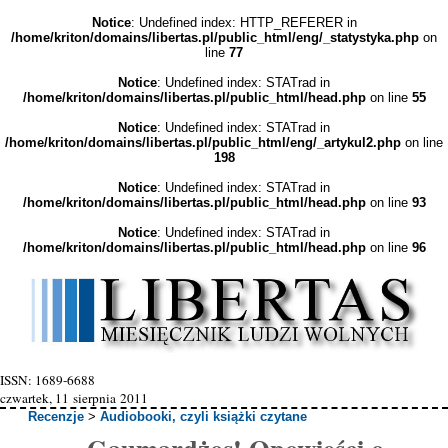
Notice
: Undefined index: HTTP_REFERER in
/home/kriton/domains/libertas.pl/public_html/eng/_statystyka.php
on
line
77
Notice
: Undefined index: STATrad in
/home/kriton/domains/libertas.pl/public_html/head.php
on line
55
Notice
: Undefined index: STATrad in
/home/kriton/domains/libertas.pl/public_html/eng/_artykul2.php
on line
198
Notice
: Undefined index: STATrad in
/home/kriton/domains/libertas.pl/public_html/head.php
on line
93
Notice
: Undefined index: STATrad in
/home/kriton/domains/libertas.pl/public_html/head.php
on line
96
ISSN: 1689-6688
czwartek, 11 sierpnia 2011
Recenzje
>
Audiobooki, czyli książki czytane