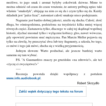
możliwe, to jego smak i aromat byłyby cokolwiek dziwne. Mimo to
można odnieść od czasu do czasu wrażenie, że autorzy próbują upiec taki
właśnie "smakołyk", ubijając na nim co się da i czym tylko się da. Każdy
składnik jest "palce lizać", natomiast całość smakuje nieco podejrzanie.
Nagranie jest bardzo dobrej jakości, nieźle się słucha. Całość, dość
długa, bo ośmiogodzinna, podzielona na trzydzieści kilka mniej więcej
równych części. Zastanawia tylko, dlaczego w całej tej skądinąd wspólnej
historii, słychać nieomal tylko i wyłącznie kobiecy głos, nawet wówczas,
gdy opowieść powinien snuć mężczyzna. Pan Marcin Meller pojawia się
tylko na chwilę, by przeczytać dwa lub trzy fragmenty, a szkoda, bo tego,
co mówi i tego jak mówi, słucha się z wielką przyjemnością.
Jednym słowem: Warto posłuchać, ale jeszcze bardziej warto
samemu się tam wybrać.
P.S. "A Gaumardżos znaczy po gruzińsku <na zdrowie!>, ale też
<życzę ci zwycięstwa!>"
-----
Recenzja powstała dzięki współpracy z portalem
.
www.info.audiobook.pl
Robert Skrzydło
Załóż wątek dotyczący tego tekstu na forum