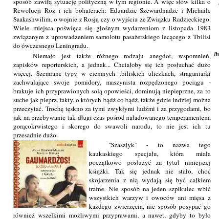
sposób zawiłą sytuację polityczną w tym regionie. A więc słów kilka o
Rewolucji Róż i ich bohaterach: Eduardzie Szewardnadze i Michaile
Saakashwilim, o wojnie z Rosją czy o wyjściu ze Związku Radzieckiego.
Wiele miejsca poświęca się głośnym wydarzeniom z listopada 1983
związanym z uprowadzeniem samolotu pasażerskiego lecącego z Tbilisi
do ówczesnego Leningradu.
/
Niemało jest także różnego rodzaju anegdot, wspomnień,
zapisków reporterskich, a jednak... Chciałoby się ich posłuchać dużo
więcej. Szemrane typy w ciemnych tbiliskich uliczkach, straganiarki
zachwalające swoje pomidory, maszynista rozpędzonego pociągu -
brakuje ich przyprawionych solą opowieści, dominują niepieprzne, za to
suche jak pieprz, fakty, o których bądź co bądź, także gdzie indziej można
przeczytać. Trochę tęskno za tymi zwykłymi ludźmi i za przygodami, bo
jak na przebywanie tak długi czas pośród naładowanego temperamentem,
gorącokrwistego i skorego do swawoli narodu, to nie jest ich tu
przesadnie dużo.
"Szaszłyk" - to nazwa tego
kaukaskiego specjału, która miała
początkowo posłużyć za tytuł niniejszej
książki. Tak się jednak nie stało, choć
skojarzenia z nią wydają się być całkiem
trafne. Nie sposób na jeden szpikulec wbić
wszystkich warzyw i owoców ani mięsa z
każdego zwierzęcia, nie sposób posypać go
również wszelkimi możliwymi przyprawami, a nawet, gdyby to było