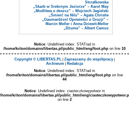
Strzałkowska
„Skarb w Srebrnym Jeziorze” – Karol May
„Modlitwa o deszcz” – Wojciech Jagielski
„Śmierć na Nilu” – Agata Christie
„Gaumardżos! Opowieści o Gruzji” –
Marcin Meller i Anna Dziewit-Meller
„Dżuma” – Albert Camus
Notice
: Undefined index: STATrad in
/home/kriton/domains/libertas.pl/public_html/eng/foot.php
on line
10
Copyright © LIBERTAS.PL
Zapraszamy do współpracy
|
|
Archiwum
Redakcja
|
Notice
: Undefined index: STATrad in
/home/kriton/domains/libertas.pl/public_html/eng/foot.php
on line
44
Notice
: Undefined index: ciasteczkowypotwor in
/home/kriton/domains/libertas.pl/public_html/eng/ciasteczkowypotwor.
on line
2