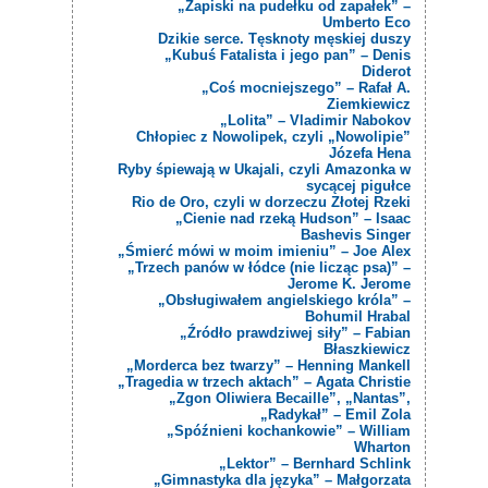
„Zapiski na pudełku od zapałek” –
Umberto Eco
Dzikie serce. Tęsknoty męskiej duszy
„Kubuś Fatalista i jego pan” – Denis
Diderot
„Coś mocniejszego” – Rafał A.
Ziemkiewicz
„Lolita” – Vladimir Nabokov
Chłopiec z Nowolipek, czyli „Nowolipie”
Józefa Hena
Ryby śpiewają w Ukajali, czyli Amazonka w
sycącej pigułce
Rio de Oro, czyli w dorzeczu Złotej Rzeki
„Cienie nad rzeką Hudson” – Isaac
Bashevis Singer
„Śmierć mówi w moim imieniu” – Joe Alex
„Trzech panów w łódce (nie licząc psa)” –
Jerome K. Jerome
„Obsługiwałem angielskiego króla” –
Bohumil Hrabal
„Źródło prawdziwej siły” – Fabian
Błaszkiewicz
„Morderca bez twarzy” – Henning Mankell
„Tragedia w trzech aktach” – Agata Christie
„Zgon Oliwiera Becaille”, „Nantas”,
„Radykał” – Emil Zola
„Spóźnieni kochankowie” – William
Wharton
„Lektor” – Bernhard Schlink
„Gimnastyka dla języka” – Małgorzata