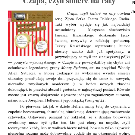
Czapa, czyli śmierć na raty
N
/
Czapa, czyli śmierć na raty
otwiera
serię Złota Setka Teatru Polskiego Radia.
Taki wybór wydaje się jak najbardziej
uzasadniony — klasyczne słuchowisko
Janusza Krasińskiego doskonale łączy
świetną rozrywkę z refleksją społeczną.
Teksty Krasińskiego reprezentują humor
niestety rzadko dziś już spotykany, a
przywołujący na myśl ten z najwyższej półki
— pomysłu wykorzystanego w Czapie nie powstydziliby się chyba ani
członkowie legendarnej grupy
Monty Pythona
, ani na przykład Woody
Allen. Sytuacja, w której czekający na wykonanie wyroku śmierci
skazańcy przedłużają swoje dni, przyznając się do coraz to nowych,
nierzadko zmyślonych morderstw (a w końcu nowych zbrodni
dokonując), to przecież absurd i groteska w najczystszej postaci. Równie
mocne jest zresztą skojarzenie z jeszcze jednym zagranicznym autorem,
mianowicie Josephem Hellerem i jego książką
Paragraf 22
.
Po pierwsze, tak jak w dziele Hellera mamy tutaj do czynienia z
zupełnie bezsensowną, absurdalną biurokracją, determinującą zachowanie
człowieka. Osławiony paragraf 22 zakładał, że z działań bojowych
zwolniony może być tylko ten, kto jest chory na umyśle, czyli
teoretycznie każdy, kto w walkach bierze udział, bowiem tylko człowiek
niespełna rozumu może dobrowolnie godzić się na okropności wojny.