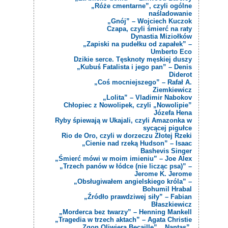
„Róże cmentarne”, czyli ogólne
naśladowanie
„Gnój” – Wojciech Kuczok
Czapa, czyli śmierć na raty
Dynastia Miziołków
„Zapiski na pudełku od zapałek” –
Umberto Eco
Dzikie serce. Tęsknoty męskiej duszy
„Kubuś Fatalista i jego pan” – Denis
Diderot
„Coś mocniejszego” – Rafał A.
Ziemkiewicz
„Lolita” – Vladimir Nabokov
Chłopiec z Nowolipek, czyli „Nowolipie”
Józefa Hena
Ryby śpiewają w Ukajali, czyli Amazonka w
sycącej pigułce
Rio de Oro, czyli w dorzeczu Złotej Rzeki
„Cienie nad rzeką Hudson” – Isaac
Bashevis Singer
„Śmierć mówi w moim imieniu” – Joe Alex
„Trzech panów w łódce (nie licząc psa)” –
Jerome K. Jerome
„Obsługiwałem angielskiego króla” –
Bohumil Hrabal
„Źródło prawdziwej siły” – Fabian
Błaszkiewicz
„Morderca bez twarzy” – Henning Mankell
„Tragedia w trzech aktach” – Agata Christie
„Zgon Oliwiera Becaille”, „Nantas”,