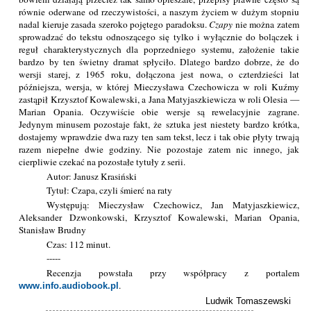
równie oderwane od rzeczywistości, a naszym życiem w dużym stopniu
nadal kieruje zasada szeroko pojętego paradoksu.
Czapy
nie można zatem
sprowadzać do tekstu odnoszącego się tylko i wyłącznie do bolączek i
reguł charakterystycznych dla poprzedniego systemu, założenie takie
bardzo by ten świetny dramat spłyciło. Dlatego bardzo dobrze, że do
wersji starej, z 1965 roku, dołączona jest nowa, o czterdzieści lat
późniejsza, wersja, w której Mieczysława Czechowicza w roli Kuźmy
zastąpił Krzysztof Kowalewski, a Jana Matyjaszkiewicza w roli Olesia —
Marian Opania. Oczywiście obie wersje są rewelacyjnie zagrane.
Jedynym minusem pozostaje fakt, że sztuka jest niestety bardzo krótka,
dostajemy wprawdzie dwa razy ten sam tekst, lecz i tak obie płyty trwają
razem niepełne dwie godziny. Nie pozostaje zatem nic innego, jak
cierpliwie czekać na pozostałe tytuły z serii.
Autor: Janusz Krasiński
Tytuł: Czapa, czyli śmierć na raty
Występują: Mieczysław Czechowicz, Jan Matyjaszkiewicz,
Aleksander Dzwonkowski, Krzysztof Kowalewski, Marian Opania,
Stanisław Brudny
Czas: 112 minut.
-----
Recenzja powstała przy współpracy z portalem
.
www.info.audiobook.pl
Ludwik Tomaszewski