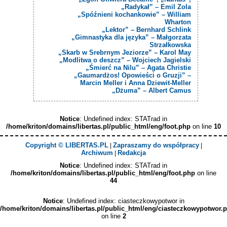
„Radykał” – Emil Zola
„Spóźnieni kochankowie” – William
Wharton
„Lektor” – Bernhard Schlink
„Gimnastyka dla języka” – Małgorzata
Strzałkowska
„Skarb w Srebrnym Jeziorze” – Karol May
„Modlitwa o deszcz” – Wojciech Jagielski
„Śmierć na Nilu” – Agata Christie
„Gaumardżos! Opowieści o Gruzji” –
Marcin Meller i Anna Dziewit-Meller
„Dżuma” – Albert Camus
Notice
: Undefined index: STATrad in
/home/kriton/domains/libertas.pl/public_html/eng/foot.php
on line
10
Copyright © LIBERTAS.PL
Zapraszamy do współpracy
|
|
Archiwum
Redakcja
|
Notice
: Undefined index: STATrad in
/home/kriton/domains/libertas.pl/public_html/eng/foot.php
on line
44
Notice
: Undefined index: ciasteczkowypotwor in
/home/kriton/domains/libertas.pl/public_html/eng/ciasteczkowypotwor.
on line
2