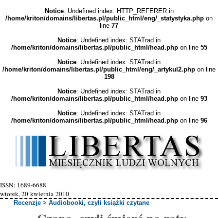
Notice
: Undefined index: HTTP_REFERER in
/home/kriton/domains/libertas.pl/public_html/eng/_statystyka.php
on
line
77
Notice
: Undefined index: STATrad in
/home/kriton/domains/libertas.pl/public_html/head.php
on line
55
Notice
: Undefined index: STATrad in
/home/kriton/domains/libertas.pl/public_html/eng/_artykul2.php
on line
198
Notice
: Undefined index: STATrad in
/home/kriton/domains/libertas.pl/public_html/head.php
on line
93
Notice
: Undefined index: STATrad in
/home/kriton/domains/libertas.pl/public_html/head.php
on line
96
ISSN: 1689-6688
wtorek, 20 kwietnia 2010
Recenzje
>
Audiobooki, czyli książki czytane