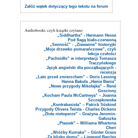
Załóż wątek dotyczący tego tekstu na forum
Audiobooki, czyli książki czytane:
„Siddhartha” - Hermann Hesse
Pod flagą biało-czerwoną
„Senność” - „Ziewanne” historyjki
„Moje drzewko pomarańczowe”, czyli
lekcja czułości
„Pachnidło” w interpretacji Tomasza
Traczyńskiego
Język angielski dla początkujących -
recenzja
„Lato przed zmierzchem” – Doris Lessing
Hanna Bakuła „Hania Bania”
„Nowe przygody Mikołajka” – René
Goscinny
„Kocham Paula McCartneya” – Joanna
Szczepkowska
„Kontrabasista” – Patrick Süskind
Przygody Olivera Twista - Charles Dickens
„Złote nietoperze” – Grażyna Jeromin-
Gałuszka
„Ptasiek” – Williama Whartona
Cheri
„Wróżby Kumaka” – Günter Grass
„Za blisko domu” – Linwood Barcley