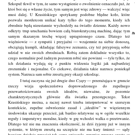
Szkopuł tkwił w tym, że samo wystąpienie o zwolnienie oznaczało już, że
ktoś boi się o własne życie, tym samym jest więc zdrowy — walczyć więc
musi dalej. U Krasińskiego spotykamy podobne błędne koło, które
pozwala mordercom unikać kary tylko do tego momentu, kiedy ich
zbrodnie będą nieustannie wychodziły na światło dzienne. Każdy nowo
odkryty trup uruchamia bowiem całą biurokratyczną machinę, dając tym
/
samym skazanym trochę więcej upragnionego czasu. Dlatego też
więźniowie — z sympatii i przyjaźni — wzajemnie na siebie donoszą,
obciążają kumpli, składając fałszywe zeznania, czy też przypisują sobie
udział w nie swoich zbrodniach. Robią zatem dokładnie wszystko to,
czego normalnie pod żadnym pozorem robić nie powinni — tyle tylko, że
ich działania wydają się z punktu widzenia logiki jak najbardziej
zrozumiałe i racjonalne. Co ciekawe, działania takie narzuca poniekąd
system. Narzuca sam sobie zresztą przy okazji szkodząc.
I tutaj zaczyna się już drugie dno
Czapy
— przerażająca w gruncie
rzeczy wizja społeczeństwa doprowadzonego do zupełnego
przewartościowania swoich ideałów, nieważne, że pozornie
charakterystycznych głównie dla światka przestępczego. Tekst
Krasińskiego można, a raczej nawet trzeba interpretować w szerszym
kontekście, zupełne odwrócenie zasad i „ideałów” w więziennym
środowisku ukazuje przecież, jak bardzo relatywne są w ogóle wszelkie
reguły i imperatywy moralne, kiedy w grę wchodzi walka o przetrwanie.
Dlatego też nie ma znaczenia okoliczność, że dziś żyjemy już w innym
systemie, w którym zresztą na szczęście nie ma kary śmierci — sądy
bowiem działają przecież tak samo opieszale, przepisy prawne często są