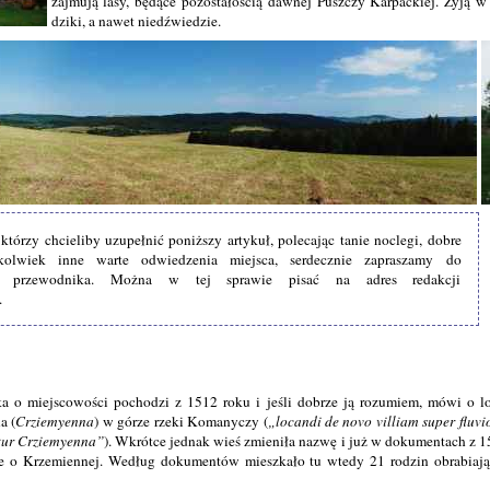
zajmują lasy, będące pozostałością dawnej Puszczy Karpackiej. Żyją w n
dziki, a nawet niedźwiedzie.
órzy chcieliby uzupełnić poniższy artykuł, polecając tanie noclegi, dobre
iekolwiek inne warte odwiedzenia miejsca, serdecznie zapraszamy do
go przewodnika. Można w tej sprawie pisać na adres redakcji
.
a o miejscowości pochodzi z 1512 roku i jeśli dobrze ją rozumiem, mówi o l
a (
Crziemyenna
) w górze rzeki Komanyczy (
locandi de novo villiam super fluv
tur Crziemyenna
). Wkrótce jednak wieś zmieniła nazwę i już w dokumentach z 
e o Krzemiennej. Według dokumentów mieszkało tu wtedy 21 rodzin obrabiają