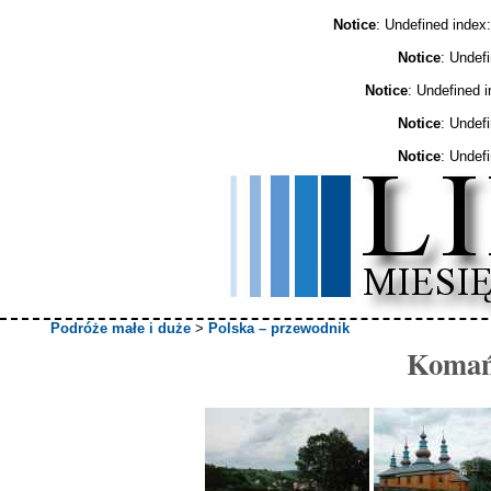
Notice
: Undefined ind
Notice
: Undef
Notice
: Undefined 
Notice
: Undef
Notice
: Undef
Podróże małe i duże
>
Polska – przewodnik
Komańc