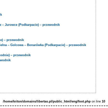
ik
 – Jurowce (Podkarpacie) – przewodnik
e) – przewodnik
sielna – Golcowa – Bonarówka (Podkarpacie) – przewodnik
odnie) – przewodnik
ewodnik
/home/kriton/domains/libertas.pl/public_html/eng/foot.php
on line
10