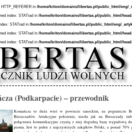
ex: HTTP_REFERER in
/home/kriton/domains/libertas.pl/public_html/eng/_
ined index: STATrad in
/home/kriton/domains/libertas.pl/public_html/head
index: STATrad in
/home/kriton/domains/libertas.pl/public_html/eng/_arty
ined index: STATrad in
/home/kriton/domains/libertas.pl/public_html/head
ined index: STATrad in
/home/kriton/domains/libertas.pl/public_html/head
za (Podkarpacie) – przewodnik
Komańcza to duża wieś w powiecie sanockim, na pograniczu Be
Bieszczadów. Atrakcyjne położenie, niezła jak na Bieszczady infr
połączenia komunikacyjne czynią z niej dogodną bazę wypadową 
pasma. Jest to jeden z najczystszych zakątków Polski, a ponad 70%