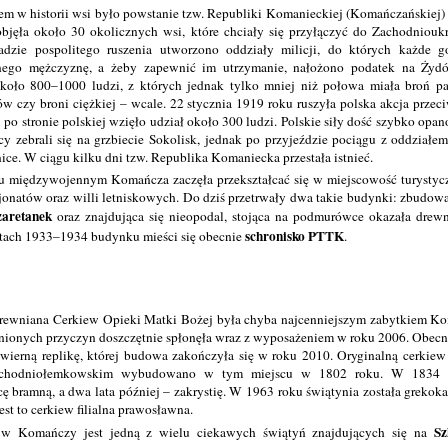
 w historii wsi było powstanie tzw. Republiki Komanieckiej (Komańczańskiej) 
objęła około 30 okolicznych wsi, które chciały się przyłączyć do Zachodnioukr
dzie pospolitego ruszenia utworzono oddziały milicji, do których każde g
nego mężczyznę, a żeby zapewnić im utrzymanie, nałożono podatek na Żyd
około 800–1000 ludzi, z których jednak tylko mniej niż połowa miała broń pa
tów czy broni ciężkiej – wcale. 22 stycznia 1919 roku ruszyła polska akcja prz
j po stronie polskiej wzięło udział około 300 ludzi. Polskie siły dość szybko op
cy zebrali się na grzbiecie Sokolisk, jednak po przyjeździe pociągu z oddział
nice. W ciągu kilku dni tzw. Republika Komaniecka przestała istnieć.
u międzywojennym Komańcza zaczęła przekształcać się w miejscowość turystycz
onatów oraz willi letniskowych. Do dziś przetrwały dwa takie budynki: zbudow
zaretanek
oraz znajdująca się nieopodal, stojąca na podmurówce okazała drew
schronisko PTTK
ach 1933–1934 budynku mieści się obecnie
.
drewniana Cerkiew Opieki Matki Bożej była chyba najcenniejszym zabytkiem Kom
nionych przyczyn doszczętnie spłonęła wraz z wyposażeniem w roku 2006. Obec
j wierną replikę, której budowa zakończyła się w roku 2010. Oryginalną cerkiew
schodniołemkowskim wybudowano w tym miejscu w 1802 roku. W 1834 
ę bramną, a dwa lata później – zakrystię. W 1963 roku świątynia została grekok
est to cerkiew filialna prawosławna.
Sz
 w Komańczy jest jedną z wielu ciekawych świątyń znajdujących się na