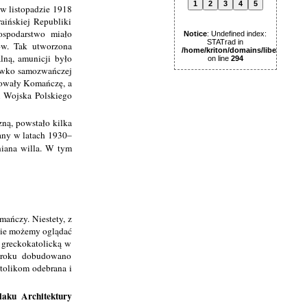
1
2
3
4
5
w listopadzie 1918
aińskiej Republiki
ospodarstwo miało
Notice
: Undefined index:
STATrad in
ów. Tak utworzona
/home/kriton/domains/libertas.pl
lną, amunicji było
on line
294
eciwko samozwańczej
anowały Komańczę, a
em Wojska Polskiego
ną, powstało kilka
any w latach 1930–
niana willa. W tym
ańczy. Niestety, z
nie możemy oglądać
 greckokatolicką w
roku dobudowano
atolikom odebrana i
laku Architektury