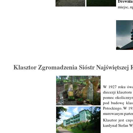
Drewnia
miejsc, n
Klasztor Zgromadzenia Sióstr Najświętszej
W 1927 roku ówcz
diecezji klasztor
pomoc okolicznym
pod budowę klasz
Potockiego. W 193
murowanym parte
Klasztor jest cz
kardynał Stefan Wy