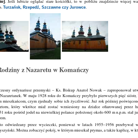
nej
. Jeśli lubicie oglądać stare kościółki, to w pobliżu znajdziecie więcej w
p.
.
Turzańsk, Rzepedź, Szczawne czy Jurowce
 Rodziny z Nazaretu w Komańczy
esny ordynariusz przemyski – Ks. Biskup Anatol Nowak – zaproponował utwo
u Nazaretanek. W maju 1928 roku do Komańczy przybyło pierwszych pięć sióstr, 
 mieszkańcom, czym zjednały sobie ich życzliwość. Już rok później poświęco
toru, który wkrótce miał zostać wzniesiony na działce ofiarowanej przez h
1 roku pośród jodeł na niewielkiej polance położonej około 600 m n.p.m. stał 
rem.
ęsto odwiedzany przez wycieczki, ponieważ w latach 1955–1956 przebywał 
szyński. Można zobaczyć pokój, w którym mieszkał prymas, a także kaplicę, w któ