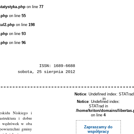
statystyka.php
on line
77
.php
on line
55
kul2.php
on line
198
.php
on line
93
.php
on line
96
ISSN: 1689-6688
sobota, 25 sierpnia 2012
Notice
: Undefined index: STATrad
in
Notice
: Undefined index:
STATrad in
/home/kriton/domains/libertas
skidu Niskiego i
on line
4
astruktura i dobre
do wędrówek w oba
Zapraszamy do
 powierzchni gminy
współpracy