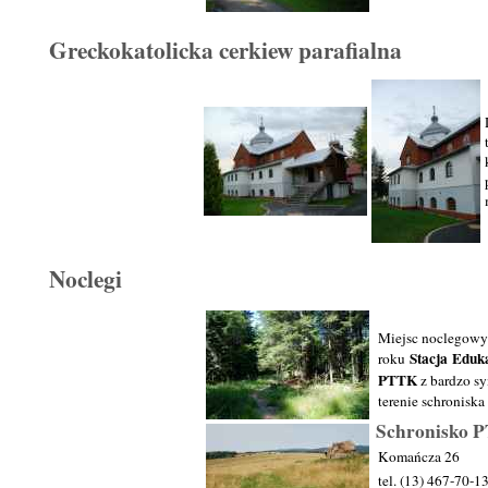
Greckokatolicka cerkiew parafialna
Noclegi
Miejsc noclegowy
Stacja Eduka
roku
PTTK
z bardzo sy
terenie schronisk
Schronisko P
Komańcza 26
tel. (13) 467-70-