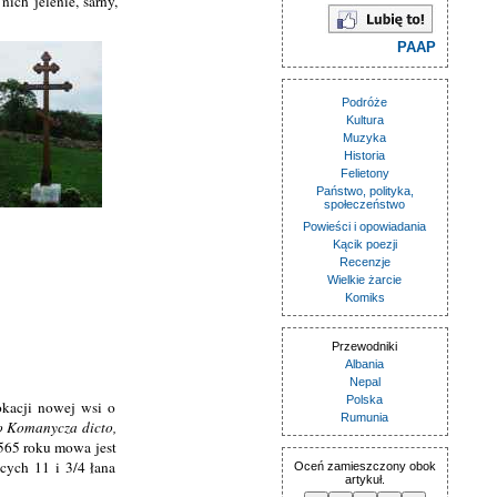
ich jelenie, sarny,
PAAP
Podróże
Kultura
Muzyka
Historia
Felietony
Państwo, polityka,
społeczeństwo
Powieści i opowiadania
Kącik poezji
Recenzje
Wielkie żarcie
Komiks
Przewodniki
Albania
Nepal
Polska
okacji nowej wsi o
Rumunia
io Komanycza dicto,
1565 roku mowa jest
cych 11 i 3/4 łana
Oceń zamieszczony obok
artykuł.