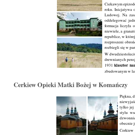
Ciekawym epizodem
roku. Inicjatywa 
Ludowej. Na zasa
oddelegować jed
formacja liczyła 
niewiele, a grana
republice, w które
rozproszeni obroń
rozbiegli się w pa
W dwudziestoleci
drewnianych pensj
klasztor na
1931
zbudowanym w lat
Cerkiew Opieki Matki Bożej w Komańczy
Piękna, 
niewyjaś
tylko je
stylu w
dzwonnic
obecnie j
Cerkiew