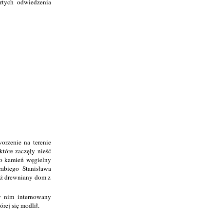
artych odwiedzenia
rzenie na terenie
które zaczęły nieść
no kamień węgielny
rabiego Stanisława
już drewniany dom z
w nim internowany
rej się modlił.