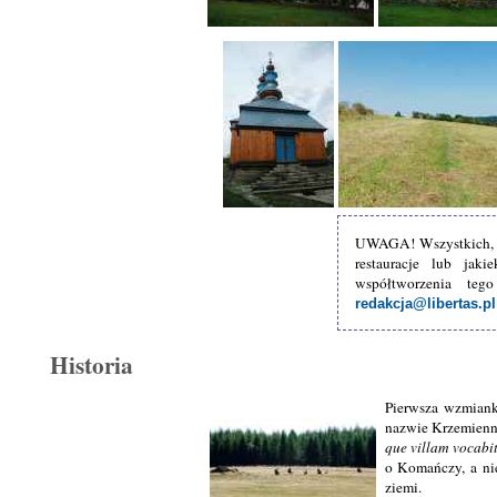
UWAGA! Wszystkich, kt
restauracje lub jak
współtworzenia te
redakcja@libertas.pl
Historia
Pierwsza wzmiank
nazwie Krzemienn
que villam vocabi
o Komańczy, a ni
ziemi.