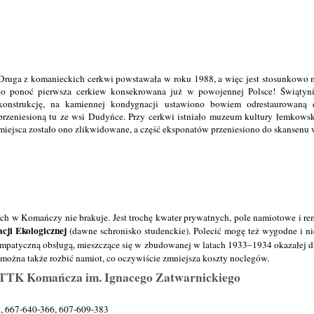
Druga z komanieckich cerkwi powstawała w roku 1988, a więc jest stosunkowo m
to ponoć pierwsza cerkiew konsekrowana już w powojennej Polsce! Świątyn
konstrukcję, na kamiennej kondygnacji ustawiono bowiem odrestaurowaną 
przeniesioną tu ze wsi Dudyńce. Przy cerkwi istniało muzeum kultury łemkowsk
miejsca zostało ono zlikwidowane, a część eksponatów przeniesiono do skansenu
ch w Komańczy nie brakuje. Jest trochę kwater prywatnych, pole namiotowe i 
cji Ekologicznej
(dawne schronisko studenckie). Polecić mogę też wygodne i n
mpatyczną obsługą, mieszczące się w zbudowanej w latach 1933–1934 okazałej dr
a można także rozbić namiot, co oczywiście zmniejsza koszty noclegów.
TTK Komańcza im. Ignacego Zatwarnickiego
13, 667-640-366, 607-609-383