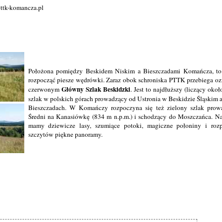
ttk-komancza.pl
Położona pomiędzy Beskidem Niskim a Bieszczadami Komańcza, to 
rozpocząć piesze wędrówki. Zaraz obok schroniska PTTK przebiega 
Główny Szlak Beskidzki
czerwonym
. Jest to najdłuższy (liczący oko
szlak w polskich górach prowadzący od Ustronia w Beskidzie Śląskim 
Bieszczadach. W Komańczy rozpoczyna się też zielony szlak prow
Średni na Kanasiówkę (834 m n.p.m.) i schodzący do Moszczańca. Na
mamy dziewicze lasy, szumiące potoki, magiczne połoniny i rozpo
szczytów piękne panoramy.