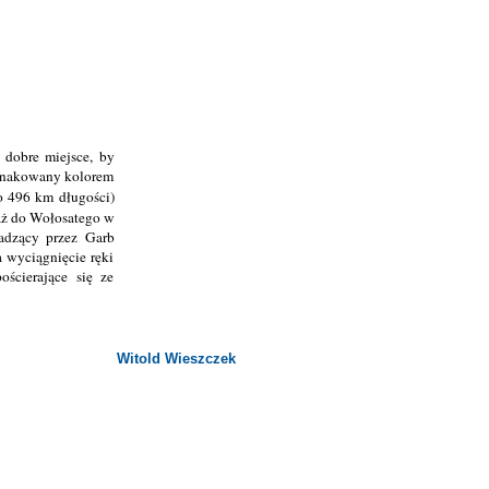
dobre miejsce, by
oznakowany kolorem
ło 496 km długości)
aż do Wołosatego w
adzący przez Garb
 wyciągnięcie ręki
ścierające się ze
Witold Wieszczek