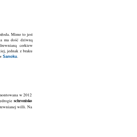
łoda. Mimo to jest
ia ma dość dziwną
drewnianą cerkiew
iej, jednak z braku
 w
.
Sanoku
remontowana w 2012
schronisko
iedrogie
ewnianej willi. Na