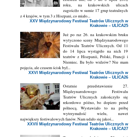
roku, na krakowskich ulicach
zagościło w sumie 17 grup teatralnych
z 4 krajów, w tym 3 z Hiszpani, co miało...
XXV Międzynarodowy Festiwal Teatrów Ulicznych w
Krakowie – ULICA25
Już po raz 26. na krakowskim bruku
wytyczono sceny Międzynarodowego
Festiwalu Teatrów Ulicznych. Od 11
do 14 lipca wystąpiło na nich 19
teatrów z Hiszpanii, Polski, Francji i
Niemiec. Ilu było widzów? Nie mam
pojęcia, ale czasem ścisk był...
XXVI Międzynarodowy Festiwal Teatrów Ulicznych w
Krakowie – ULICA26
Ostatnie przedstawienie 27.
Międzynarodowego Festiwalu
Teatrów Ulicznych zakończyło się
rekordowo późno, bo dopiero przed
północą. Wystawiało to na próbę
wytrzymałość wielu, nawet
największy festiwalowych fanów. Nam udało się jakoś...
XXVII Międzynarodowy Festiwal Teatrów Ulicznych w
Krakowie – ULICA27