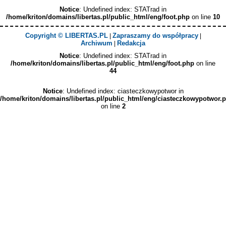
Notice
: Undefined index: STATrad in
/home/kriton/domains/libertas.pl/public_html/eng/foot.php
on line
10
Copyright © LIBERTAS.PL
Zapraszamy do współpracy
|
|
Archiwum
Redakcja
|
Notice
: Undefined index: STATrad in
/home/kriton/domains/libertas.pl/public_html/eng/foot.php
on line
44
Notice
: Undefined index: ciasteczkowypotwor in
/home/kriton/domains/libertas.pl/public_html/eng/ciasteczkowypotwor.
on line
2