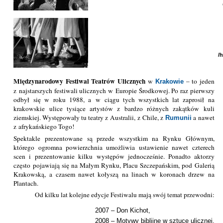
/
Międzynarodowy Festiwal Teatrów Ulicznych
w
– to jeden
Krakowie
z najstarszych festiwali ulicznych w Europie Środkowej. Po raz pierwszy
odbył się w roku 1988, a w ciągu tych wszystkich lat zaprosił na
krakowskie ulice tysiące artystów z bardzo różnych zakątków kuli
ziemskiej. Występowały tu teatry z Australii, z Chile, z
a nawet
Rumunii
z afrykańskiego Togo!
Spektakle prezentowane są przede wszystkim na Rynku Głównym,
którego ogromna powierzchnia umożliwia ustawienie nawet czterech
scen i prezentowanie kilku występów jednocześnie. Ponadto aktorzy
często pojawiają się na Małym Rynku, Placu Szczepańskim, pod Galerią
Krakowską, a czasem nawet kołyszą na linach w koronach drzew na
Plantach.
Od kilku lat kolejne edycje Festiwalu mają swój temat przewodni:
2007 – Don Kichot,
2008 – Motywy biblijne w sztuce ulicznej,