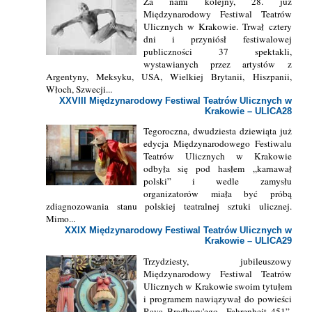
Za nami kolejny, 28. już
Międzynarodowy Festiwal Teatrów
Ulicznych w Krakowie. Trwał cztery
dni i przyniósł festiwalowej
publiczności 37 spektakli,
wystawianych przez artystów z
Argentyny, Meksyku, USA, Wielkiej Brytanii, Hiszpanii,
Włoch, Szwecji...
XXVIII Międzynarodowy Festiwal Teatrów Ulicznych w
Krakowie – ULICA28
Tegoroczna, dwudziesta dziewiąta już
edycja Międzynarodowego Festiwalu
Teatrów Ulicznych w Krakowie
odbyła się pod hasłem „karnawał
polski” i wedle zamysłu
organizatorów miała być próbą
zdiagnozowania stanu polskiej teatralnej sztuki ulicznej.
Mimo...
XXIX Międzynarodowy Festiwal Teatrów Ulicznych w
Krakowie – ULICA29
Trzydziesty, jubileuszowy
Międzynarodowy Festiwal Teatrów
Ulicznych w Krakowie swoim tytułem
i programem nawiązywał do powieści
Raya Bradbury'ego „Fahrenheit 451”.