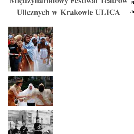
Międzynarodowy Festiwal Teatrów
N
Ulicznych w Krakowie ULICA
/