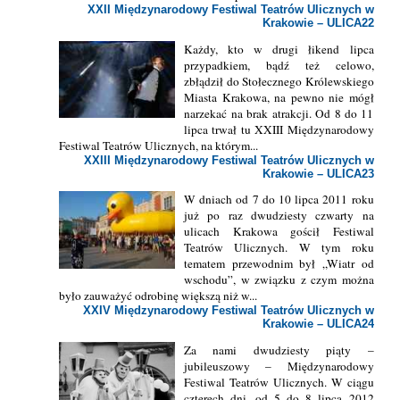
XXII Międzynarodowy Festiwal Teatrów Ulicznych w
Krakowie – ULICA22
Każdy, kto w drugi łikend lipca
przypadkiem, bądź też celowo,
zbłądził do Stołecznego Królewskiego
Miasta Krakowa, na pewno nie mógł
narzekać na brak atrakcji. Od 8 do 11
lipca trwał tu XXIII Międzynarodowy
Festiwal Teatrów Ulicznych, na którym...
XXIII Międzynarodowy Festiwal Teatrów Ulicznych w
Krakowie – ULICA23
W dniach od 7 do 10 lipca 2011 roku
już po raz dwudziesty czwarty na
ulicach Krakowa gościł Festiwal
Teatrów Ulicznych. W tym roku
tematem przewodnim był „Wiatr od
wschodu”, w związku z czym można
było zauważyć odrobinę większą niż w...
XXIV Międzynarodowy Festiwal Teatrów Ulicznych w
Krakowie – ULICA24
Za nami dwudziesty piąty –
jubileuszowy – Międzynarodowy
Festiwal Teatrów Ulicznych. W ciągu
czterech dni, od 5 do 8 lipca 2012