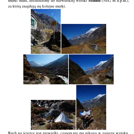
Mundu
murki mani, dochodzimy do niewielkiej wioski
(3442 m n.p.m.),
za którą znajdują się kolejne murki.
Ruch na ścieżce jest niewielki, czasem nie ma nikogo w zasięgu wzroku,