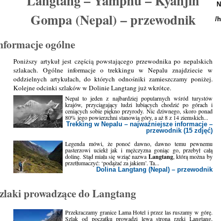
Langtang – Yamphu – Kyanjin
N
Gompa (Nepal) – przewodnik
/
nformacje ogólne
Poniższy artykuł jest częścią powstającego przewodnika po nepalskich
szlakach. Ogólne informacje o trekkingu w Nepalu znajdziecie w
oddzielnych artykułach, do których odnośniki zamieszczamy poniżej.
Kolejne odcinki szlaków w Dolinie Langtang już wkrótce.
Nepal to jeden z najbardziej popularnych wśród turystów
krajów, przyciągający ludzi lubiących chodzić po górach i
ceniących sobie piękno przyrody. Nic dziwnego, skoro ponad
80% jego powierzchni stanowią góry, a aż 8 z 14 ziemskich...
Trekking w Nepalu – najważniejsze informacje –
przewodnik (15 zdjęć)
Legenda mówi, że ponoć dawno, dawno temu pewnemu
pasterzowi uciekł jak i mężczyzna goniąc go, przebył całą
dolinę. Stąd miała się wziąć nazwa
Langtang
, którą można by
przetłumaczyć: ‘podążać za jakiem’. Ta...
Dolina Langtang (Nepal) – przewodnik
zlaki prowadzące do Langtang
Przekraczamy granice Lama Hotel i przez las ruszamy w górę.
Szlak od początku prowadzi lewą stroną rzeki Langtang,