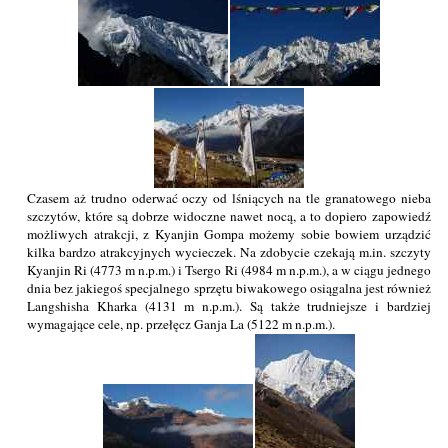
Czasem aż trudno oderwać oczy od lśniących na tle granatowego nieba
szczytów, które są dobrze widoczne nawet nocą, a to dopiero zapowiedź
możliwych atrakcji, z Kyanjin Gompa możemy sobie bowiem urządzić
kilka bardzo atrakcyjnych wycieczek. Na zdobycie czekają m.in. szczyty
Kyanjin Ri (4773 m n.p.m.) i Tsergo Ri (4984 m n.p.m.), a w ciągu jednego
dnia bez jakiegoś specjalnego sprzętu biwakowego osiągalna jest również
Langshisha Kharka (4131 m n.p.m.). Są także trudniejsze i bardziej
wymagające cele, np. przełęcz Ganja La (5122 m n.p.m.).