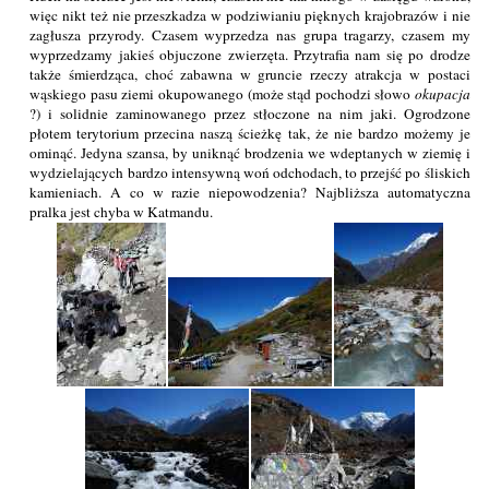
więc nikt też nie przeszkadza w podziwianiu pięknych krajobrazów i nie
zagłusza przyrody. Czasem wyprzedza nas grupa tragarzy, czasem my
wyprzedzamy jakieś objuczone zwierzęta. Przytrafia nam się po drodze
także śmierdząca, choć zabawna w gruncie rzeczy atrakcja w postaci
wąskiego pasu ziemi okupowanego (może stąd pochodzi słowo
okupacja
?) i solidnie zaminowanego przez stłoczone na nim jaki. Ogrodzone
płotem terytorium przecina naszą ścieżkę tak, że nie bardzo możemy je
ominąć. Jedyna szansa, by uniknąć brodzenia we wdeptanych w ziemię i
wydzielających bardzo intensywną woń odchodach, to przejść po śliskich
kamieniach. A co w razie niepowodzenia? Najbliższa automatyczna
pralka jest chyba w Katmandu.