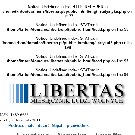
Notice
: Undefined index: HTTP_REFERER in
/home/kriton/domains/libertas.pl/public_html/eng/_statystyka.php
on
line
77
Notice
: Undefined index: STATrad in
/home/kriton/domains/libertas.pl/public_html/head.php
on line
55
Notice
: Undefined index: STATrad in
/home/kriton/domains/libertas.pl/public_html/eng/_artykul2.php
on line
198
Notice
: Undefined index: STATrad in
/home/kriton/domains/libertas.pl/public_html/head.php
on line
93
Notice
: Undefined index: STATrad in
/home/kriton/domains/libertas.pl/public_html/head.php
on line
96
ISSN: 1689-6688
środa, 02 listopada 2011
Podróże małe i duże
>
Nepal – przewodnik