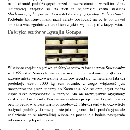
mają chronić podróżujących przed nieszczęściami i wszelkim złem.
Najczęściej znajduje się na nich ta najbardziej znana sławiąca
Słuchającego płaczów świata
Awalokiteśwarę:
Oṃ Maṇi-Padme Hūṃ
.
Podobnie jak stupy, murki mani należy obchodzić mając je po prawej
stronie, a więc zgodnie z kierunkiem w jakim wg buddystów krąży świat.
Fabryka serów w Kyanjin Gompa
W wiosce znajduje się również fabryka serów założona przez Szwajcarów
w 1955 roku. Nauczyli oni miejscowych ludzi wytwarzać żółty ser z
jaczego mleka wg przywiezionej z Europy receptury. Ta niewielka fabryka
produkuje około 7000 kg sera rocznie, z czego większość jest
transportowana przez tragarzy do Katmandu. Ale ser oraz jogurt można
kupić także bezpośrednio w fabryce. Ma on niewątpliwie oryginalny
smak i jest dość twardy. Pewnie nie każdemu przypadnie do gustu, ale na
pewno będąc w wiosce warto go spróbować. Fabryka serów to oczywiście
budynek podobny do reszty, a nie jakaś ogromna hala produkcyjna, ale
znalezienie go w niewielkiej wiosce na pewno nie będzie nastręczało
nikomu żadnych problemów.