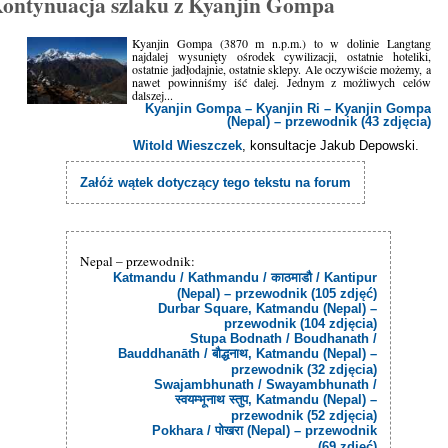
ontynuacja szlaku z Kyanjin Gompa
Kyanjin Gompa (3870 m n.p.m.) to w dolinie Langtang
najdalej wysunięty ośrodek cywilizacji, ostatnie hoteliki,
ostatnie jadłodajnie, ostatnie sklepy. Ale oczywiście możemy, a
nawet powinniśmy iść dalej. Jednym z możliwych celów
dalszej...
Kyanjin Gompa – Kyanjin Ri – Kyanjin Gompa
(Nepal) – przewodnik (43 zdjęcia)
Witold Wieszczek
, konsultacje Jakub Depowski.
Załóż wątek dotyczący tego tekstu na forum
Nepal – przewodnik:
Katmandu / Kathmandu / काठमाडौ / Kantipur
(Nepal) – przewodnik (105 zdjęć)
Durbar Square, Katmandu (Nepal) –
przewodnik (104 zdjęcia)
Stupa Bodnath / Boudhanath /
Bauddhanāth / बौद्धनाथ, Katmandu (Nepal) –
przewodnik (32 zdjęcia)
Swajambhunath / Swayambhunath /
स्वयम्भूनाथ स्तुप, Katmandu (Nepal) –
przewodnik (52 zdjęcia)
Pokhara / पोखरा (Nepal) – przewodnik
(69 zdjęć)