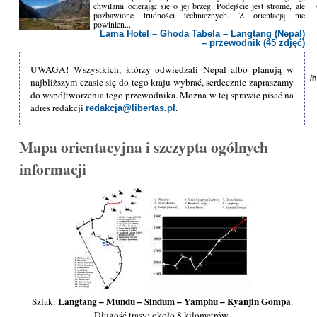
chwilami ocierając się o jej brzeg. Podejście jest strome, ale
pozbawione trudności technicznych. Z orientacją nie
powinien...
Lama Hotel – Ghoda Tabela – Langtang (Nepal)
– przewodnik (45 zdjęć)
UWAGA! Wszystkich, którzy odwiedzali Nepal albo planują w
/
najbliższym czasie się do tego kraju wybrać, serdecznie zapraszamy
do współtworzenia tego przewodnika. Można w tej sprawie pisać na
adres redakcji
.
redakcja@libertas.pl
Mapa orientacyjna i szczypta ogólnych
informacji
Langtang – Mundu – Sindum – Yamphu – Kyanjin Gompa
Szlak:
.
Długość trasy: około 8 kilometrów.