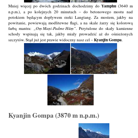
Yamphu
Mniej więcej po dwóch godzinach dochodzimy do
(3640 m
n.p.m.), a po kolejnych 20 minutach – do betonowego mostu nad
potokiem będącym dopływem rzeki Langtang. Za mostem, jakby na
powitanie, powiewają modlitewne flagi, a na skale żarzy się kolorową
farbą mantra:
Oṃ Maṇi-Padme Hūṃ
. Przytulone do skały kamienne
schody wspinają się tak, jakby miały prowadzić aż do ośnieżonych
Kyanjin Gompa
szczytów. Stąd już jest prawie widoczny nasz cel –
.
Kyanjin Gompa (3870 m n.p.m.)