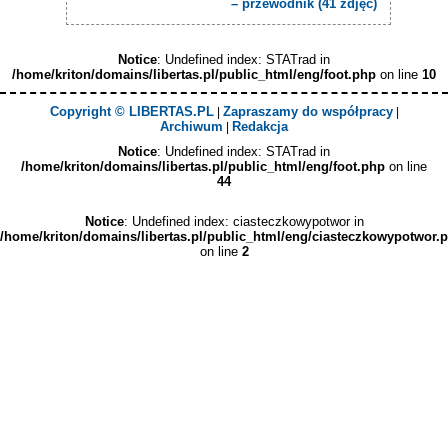
– przewodnik (41 zdjęć)
Notice
: Undefined index: STATrad in
/home/kriton/domains/libertas.pl/public_html/eng/foot.php
on line
10
Copyright © LIBERTAS.PL
Zapraszamy do współpracy
|
|
Archiwum
Redakcja
|
Notice
: Undefined index: STATrad in
/home/kriton/domains/libertas.pl/public_html/eng/foot.php
on line
44
Notice
: Undefined index: ciasteczkowypotwor in
/home/kriton/domains/libertas.pl/public_html/eng/ciasteczkowypotwor.
on line
2