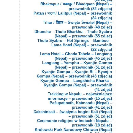
Bhaktapur / भक्तपुर / Bhadgaon (Nepal) –
przewodnik (82 zdjęcia)
Patan / पाटन / Lalitpur (Nepal) – przewodnik
(84 zdjęcia)
Tihar / तिहार – Święto Świateł (Nepal) –
przewodnik (48 zdjęć)
Dhunche – Thulo Bharkhu – Thulo Syabru
(Nepal) – przewodnik (55 zdjęć)
Thulo Syabru – Hot Springs – Bamboo –
Lama Hotel (Nepal) – przewodnik
(22 zdjęcia)
Lama Hotel – Ghoda Tabela – Langtang
(Nepal) – przewodnik (45 zdjęć)
Langtang – Yamphu – Kyanjin Gompa
(Nepal) – przewodnik (51 zdjęć)
Kyanjin Gompa – Kyanjin Ri – Kyanjin
Gompa (Nepal) – przewodnik (43 zdjęcia)
Kyanjin Gompa – Langshisha Kharka –
Kyanjin Gompa (Nepal) – przewodnik
(41 zdjęć)
Trekking w Nepalu – najważniejsze
informacje – przewodnik (15 zdjęć)
Paśupatinath, Katmandu (Nepal) –
przewodnik (41 zdjęć)
Dakshinkali – świątynia bogini Kali (Nepal)
– przewodnik (51 zdjęć)
Ceremonie religijne w Indiach i Nepalu –
przewodnik (18 zdjęć)
Królewski Park Narodowy Chitwan (Nepal)