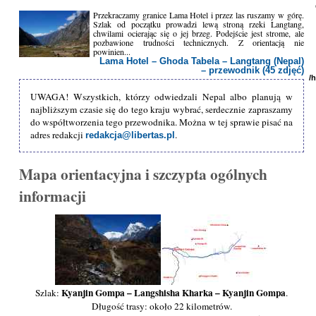
Przekraczamy granice Lama Hotel i przez las ruszamy w górę.
Szlak od początku prowadzi lewą stroną rzeki Langtang,
chwilami ocierając się o jej brzeg. Podejście jest strome, ale
pozbawione trudności technicznych. Z orientacją nie
powinien...
Lama Hotel – Ghoda Tabela – Langtang (Nepal)
– przewodnik (45 zdjęć)
/
UWAGA! Wszystkich, którzy odwiedzali Nepal albo planują w
najbliższym czasie się do tego kraju wybrać, serdecznie zapraszamy
do współtworzenia tego przewodnika. Można w tej sprawie pisać na
adres redakcji
.
redakcja@libertas.pl
Mapa orientacyjna i szczypta ogólnych
informacji
Kyanjin Gompa – Langshisha Kharka – Kyanjin Gompa
Szlak:
.
Długość trasy: około 22 kilometrów.