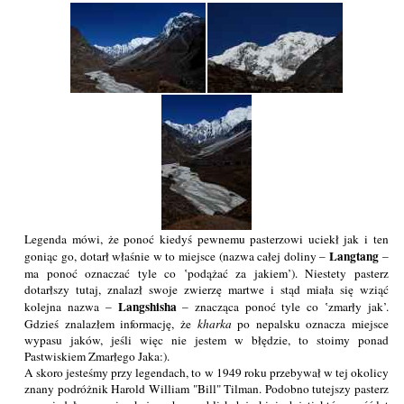
Legenda mówi, że ponoć kiedyś pewnemu pasterzowi uciekł jak i ten
Langtang
goniąc go, dotarł właśnie w to miejsce (nazwa całej doliny –
–
ma ponoć oznaczać tyle co ‛podążać za jakiem’). Niestety pasterz
dotarłszy tutaj, znalazł swoje zwierzę martwe i stąd miała się wziąć
Langshisha
kolejna nazwa –
– znacząca ponoć tyle co ‛zmarły jak’.
Gdzieś znalazłem informację, że
kharka
po nepalsku oznacza miejsce
wypasu jaków, jeśli więc nie jestem w błędzie, to stoimy ponad
Pastwiskiem Zmarłego Jaka:).
A skoro jesteśmy przy legendach, to w 1949 roku przebywał w tej okolicy
znany podróżnik Harold William "Bill" Tilman. Podobno tutejszy pasterz