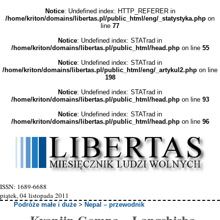
Notice
: Undefined index: HTTP_REFERER in
/home/kriton/domains/libertas.pl/public_html/eng/_statystyka.php
on
line
77
Notice
: Undefined index: STATrad in
/home/kriton/domains/libertas.pl/public_html/head.php
on line
55
Notice
: Undefined index: STATrad in
/home/kriton/domains/libertas.pl/public_html/eng/_artykul2.php
on line
198
Notice
: Undefined index: STATrad in
/home/kriton/domains/libertas.pl/public_html/head.php
on line
93
Notice
: Undefined index: STATrad in
/home/kriton/domains/libertas.pl/public_html/head.php
on line
96
ISSN: 1689-6688
piątek, 04 listopada 2011
Podróże małe i duże
>
Nepal – przewodnik