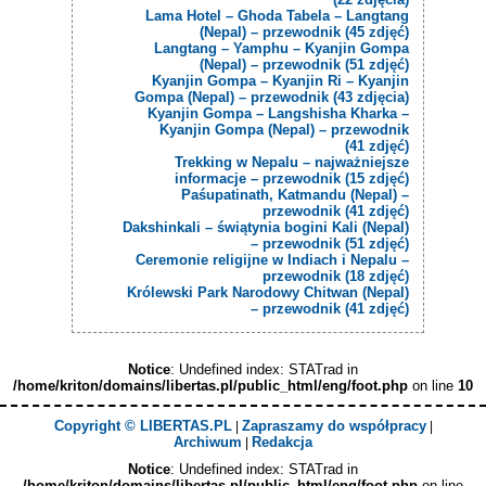
Lama Hotel – Ghoda Tabela – Langtang
(Nepal) – przewodnik (45 zdjęć)
Langtang – Yamphu – Kyanjin Gompa
(Nepal) – przewodnik (51 zdjęć)
Kyanjin Gompa – Kyanjin Ri – Kyanjin
Gompa (Nepal) – przewodnik (43 zdjęcia)
Kyanjin Gompa – Langshisha Kharka –
Kyanjin Gompa (Nepal) – przewodnik
(41 zdjęć)
Trekking w Nepalu – najważniejsze
informacje – przewodnik (15 zdjęć)
Paśupatinath, Katmandu (Nepal) –
przewodnik (41 zdjęć)
Dakshinkali – świątynia bogini Kali (Nepal)
– przewodnik (51 zdjęć)
Ceremonie religijne w Indiach i Nepalu –
przewodnik (18 zdjęć)
Królewski Park Narodowy Chitwan (Nepal)
– przewodnik (41 zdjęć)
Notice
: Undefined index: STATrad in
/home/kriton/domains/libertas.pl/public_html/eng/foot.php
on line
10
Copyright © LIBERTAS.PL
Zapraszamy do współpracy
|
|
Archiwum
Redakcja
|
Notice
: Undefined index: STATrad in
/home/kriton/domains/libertas.pl/public_html/eng/foot.php
on line