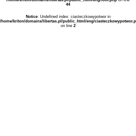
44
Notice
: Undefined index: ciasteczkowypotwor in
/home/kriton/domains/libertas.pl/public_html/eng/ciasteczkowypotwor.
on line
2