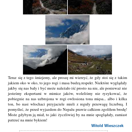
Teraz się z tego śmiejemy, ale proszę mi wierzyć, że gdy stoi się z takim
jakiem oko w oko, to jego rogi i masa budzą respekt. Niektóre wyglądały
jakby się nas bały i być może należało iść prosto na nie, ale ponieważ nie
jesteśmy ekspertami w mimice jaków, woleliśmy nie ryzykować, że
pobiegnie na nas uzbrojona w rogi owłosiona tona mięsa... albo i kilka
ton, bo nasi włochaci przyjaciele mieli z reguły przewagę liczebną. I
pomyśleć, że przed wyjazdem do Nepalu prawie całkiem zgoliłem brodę!
Może gdybym ją miał, to jaki życzliwiej by na mnie spoglądały, zamiast
patrzeć na mnie bykiem!
Witold Wieszczek