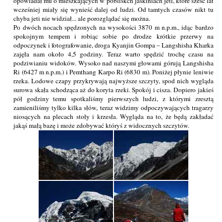
opowiadał mu o mieszkających w pobliskch jaskiniach jeti, które sześć lat
wcześniej miały się wynieść dalej od ludzi. Od tamtych czasów nikt tu
chyba jeti nie widział... ale porozglądać się można.
Po dwóch nocach spędzonych na wysokości 3870 m n.p.m., idąc bardzo
spokojnym tempem i robiąc sobie po drodze krótkie przerwy na
odpoczynek i fotografowanie, droga Kyanjin Gompa – Langshisha Kharka
zajęła nam około 4,5 godziny. Teraz warto spędzić trochę czasu na
podziwianiu widoków. Wysoko nad naszymi głowami górują Langshisha
Ri (6427 m n.p.m.) i Pemthang Karpo Ri (6830 m). Poniżej płynie leniwie
rzeka. Lodowe czapy przykrywają najwyższe szczyty, spod nich wygląda
surowa skała schodząca aż do koryta rzeki. Spokój i cisza. Dopiero jakieś
pół godziny temu spotkaliśmy pierwszych ludzi, z którymi zresztą
zamieniliśmy tylko kilka słów, teraz widzimy odpoczywających tragarzy
niosących na plecach stoły i krzesła. Wygląda na to, że będą zakładać
jakąś małą bazę i może zdobywać któryś z widocznych szczytów.