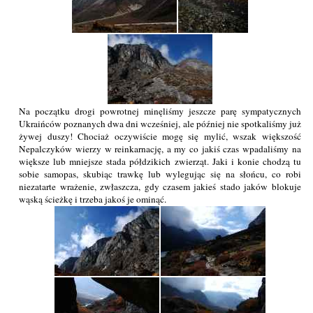
Na początku drogi powrotnej minęliśmy jeszcze parę sympatycznych
Ukraińców poznanych dwa dni wcześniej, ale później nie spotkaliśmy już
żywej duszy! Chociaż oczywiście mogę się mylić, wszak większość
Nepalczyków wierzy w reinkarnację, a my co jakiś czas wpadaliśmy na
większe lub mniejsze stada półdzikich zwierząt. Jaki i konie chodzą tu
sobie samopas, skubiąc trawkę lub wylegując się na słońcu, co robi
niezatarte wrażenie, zwłaszcza, gdy czasem jakieś stado jaków blokuje
wąską ścieżkę i trzeba jakoś je ominąć.