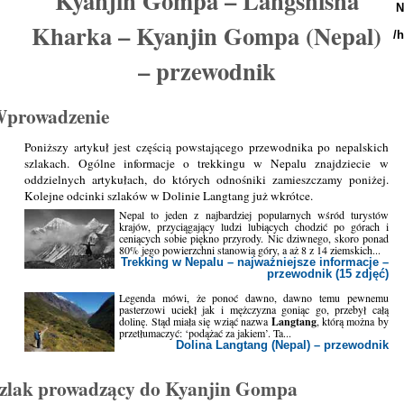
Kyanjin Gompa – Langshisha
N
Kharka – Kyanjin Gompa (Nepal)
/
– przewodnik
prowadzenie
Poniższy artykuł jest częścią powstającego przewodnika po nepalskich
szlakach. Ogólne informacje o trekkingu w Nepalu znajdziecie w
oddzielnych artykułach, do których odnośniki zamieszczamy poniżej.
Kolejne odcinki szlaków w Dolinie Langtang już wkrótce.
Nepal to jeden z najbardziej popularnych wśród turystów
krajów, przyciągający ludzi lubiących chodzić po górach i
ceniących sobie piękno przyrody. Nic dziwnego, skoro ponad
80% jego powierzchni stanowią góry, a aż 8 z 14 ziemskich...
Trekking w Nepalu – najważniejsze informacje –
przewodnik (15 zdjęć)
Legenda mówi, że ponoć dawno, dawno temu pewnemu
pasterzowi uciekł jak i mężczyzna goniąc go, przebył całą
dolinę. Stąd miała się wziąć nazwa
Langtang
, którą można by
przetłumaczyć: ‘podążać za jakiem’. Ta...
Dolina Langtang (Nepal) – przewodnik
zlak prowadzący do Kyanjin Gompa