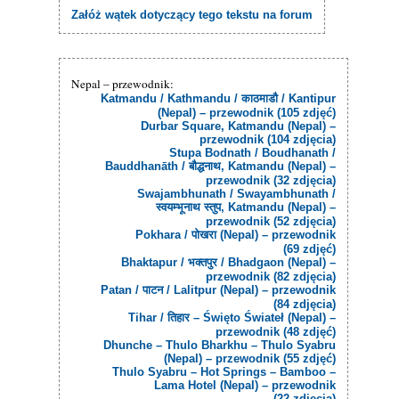
Załóż wątek dotyczący tego tekstu na forum
Nepal – przewodnik:
Katmandu / Kathmandu / काठमाडौ / Kantipur
(Nepal) – przewodnik (105 zdjęć)
Durbar Square, Katmandu (Nepal) –
przewodnik (104 zdjęcia)
Stupa Bodnath / Boudhanath /
Bauddhanāth / बौद्धनाथ, Katmandu (Nepal) –
przewodnik (32 zdjęcia)
Swajambhunath / Swayambhunath /
स्वयम्भूनाथ स्तुप, Katmandu (Nepal) –
przewodnik (52 zdjęcia)
Pokhara / पोखरा (Nepal) – przewodnik
(69 zdjęć)
Bhaktapur / भक्तपुर / Bhadgaon (Nepal) –
przewodnik (82 zdjęcia)
Patan / पाटन / Lalitpur (Nepal) – przewodnik
(84 zdjęcia)
Tihar / तिहार – Święto Świateł (Nepal) –
przewodnik (48 zdjęć)
Dhunche – Thulo Bharkhu – Thulo Syabru
(Nepal) – przewodnik (55 zdjęć)
Thulo Syabru – Hot Springs – Bamboo –
Lama Hotel (Nepal) – przewodnik
(22 zdjęcia)