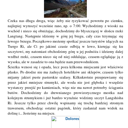
Czeka nas długa droga, więc żeby nie ryzykować powrotu po ciemku,
najlepiej wyruszyć wcześnie rano, np. o 7:00. Wychodzimy z wioski na
wschód i nieco się obniżając, dochodzimy do błyszczącej w słońcu rzeki
Langtang. Następnie idziemy w górę jej biegu, cały czas trzymając się
lewego brzegu. Początkowo możemy spotkać jeszcze turystów idących na
Tsergo Ri, ale Ci po jakimś czasie odbiją w lewo, kierując się ku
szczytowi, my natomiast obchodzimy górę u jej podnóża i idziemy dalej
wzdłuż rzeki, czasem nieco się od niej oddalając, czasem oglądając ją z
wysoka, ale w zasadzie to ona będzie nam przewodnikiem.
Ścieżka wznosi się i opada, lecz poza kilkoma miejscami jest właściwie
płasko. Po drodze nie ma żadnych hotelików ani sklepów, czasem tylko
mijamy jakieś puste pasterskie szałasy. Kilkukrotnie przeprawiamy się
przez jakieś mniejsze strumyki, ale woda nie jest głęboka i wszędzie
wystarczy przejść po kamieniach, więc nie ma nawet potrzeby ściągania
butów. Dochodzimy do drewnianego prowizorycznego mostka nad
kolejnym strumykiem i już bardzo wyraźnie widzimy szczyt Langshisha
Ri. Jeszcze tylko przez chwilę wspinamy się trochę bardziej stromym
trawersem, obchodząc ostatni pagórek, który zasłaniał nam widok na
dolinę i... Jesteśmy na miejscu.