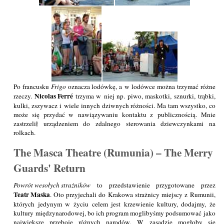
Po francusku
Frigo
oznacza lodówkę, a w lodówce można trzymać różne
Nicolas Ferré
rzeczy.
trzyma w niej np. piwo, maskotki, sznurki, trąbki,
kulki, zszywacz i wiele innych dziwnych różności. Ma tam wszystko, co
może się przydać w nawiązywaniu kontaktu z publicznością. Mnie
zastrzelił urządzeniem do zdalnego sterowania dziewczynkami na
rolkach.
The Masca Theatre (Rumunia) – The Merry
Guards' Return
Powrót wesołych strażników
to przedstawienie przygotowane przez
Teatr Maska
. Oto przyjechali do Krakowa strażnicy miejscy z Rumunii,
których jedynym w życiu celem jest krzewienie kultury, dodajmy, że
kultury międzynarodowej, bo ich program moglibyśmy podsumować jako
największe przeboje różnych narodów. W zasadzie mogłoby się