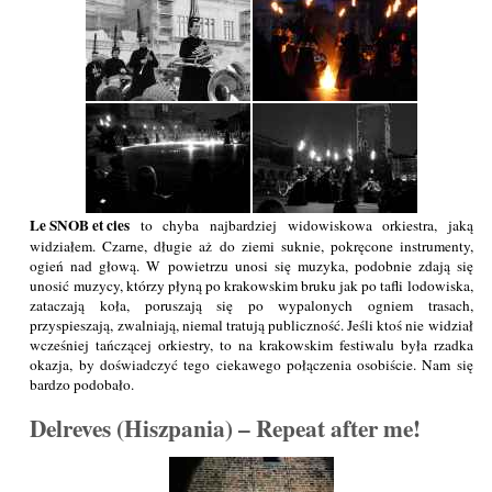
Le SNOB et cies
to chyba najbardziej widowiskowa orkiestra, jaką
widziałem. Czarne, długie aż do ziemi suknie, pokręcone instrumenty,
ogień nad głową. W powietrzu unosi się muzyka, podobnie zdają się
unosić muzycy, którzy płyną po krakowskim bruku jak po tafli lodowiska,
zataczają koła, poruszają się po wypalonych ogniem trasach,
przyspieszają, zwalniają, niemal tratują publiczność. Jeśli ktoś nie widział
wcześniej tańczącej orkiestry, to na krakowskim festiwalu była rzadka
okazja, by doświadczyć tego ciekawego połączenia osobiście. Nam się
bardzo podobało.
Delreves (Hiszpania) – Repeat after me!