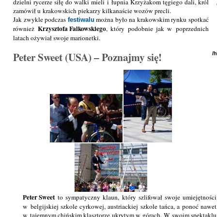
dzielni rycerze siłę do walki mieli i łupnia Krzyżakom tęgiego dali, król
zamówił u krakowskich piekarzy kilkanaście wozów precli.
Jak zwykle podczas
można było na krakowskim rynku spotkać
festiwalu
Krzysztofa Falkowskiego
również
, który podobnie jak w poprzednich
latach ożywiał swoje marionetki.
Peter Sweet (USA) – Poznajmy się!
/
Peter Sweet
to sympatyczny klaun, który szlifował swoje umiejętności
w belgijskiej szkole cyrkowej, austriackiej szkole tańca, a ponoć nawet
w tajemnym chińskim klasztorze ukrytym w górach. W swoim spektaklu