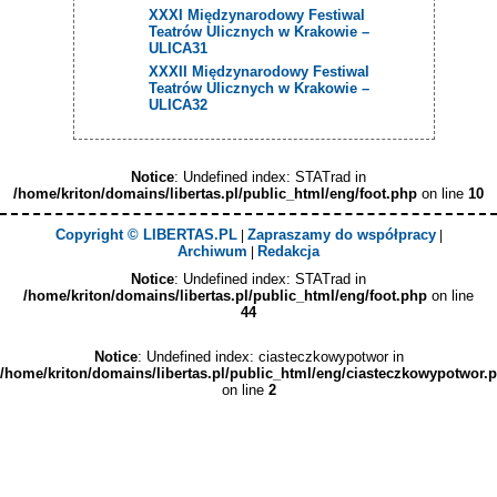
XXXI Międzynarodowy Festiwal
Teatrów Ulicznych w Krakowie –
ULICA31
XXXII Międzynarodowy Festiwal
Teatrów Ulicznych w Krakowie –
ULICA32
Notice
: Undefined index: STATrad in
/home/kriton/domains/libertas.pl/public_html/eng/foot.php
on line
10
Copyright © LIBERTAS.PL
Zapraszamy do współpracy
|
|
Archiwum
Redakcja
|
Notice
: Undefined index: STATrad in
/home/kriton/domains/libertas.pl/public_html/eng/foot.php
on line
44
Notice
: Undefined index: ciasteczkowypotwor in
/home/kriton/domains/libertas.pl/public_html/eng/ciasteczkowypotwor.
on line
2