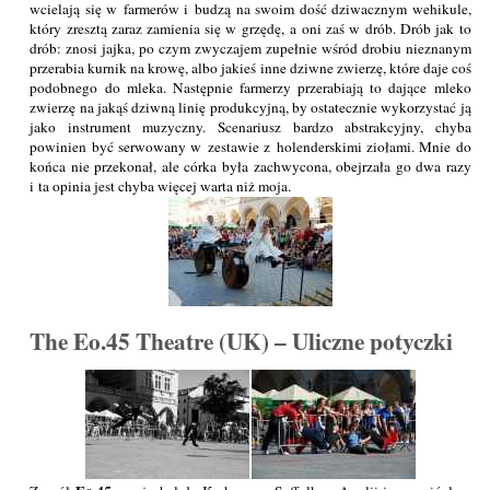
wcielają się w farmerów i budzą na swoim dość dziwacznym wehikule,
który zresztą zaraz zamienia się w grzędę, a oni zaś w drób. Drób jak to
drób: znosi jajka, po czym zwyczajem zupełnie wśród drobiu nieznanym
przerabia kurnik na krowę, albo jakieś inne dziwne zwierzę, które daje coś
podobnego do mleka. Następnie farmerzy przerabiają to dające mleko
zwierzę na jakąś dziwną linię produkcyjną, by ostatecznie wykorzystać ją
jako instrument muzyczny. Scenariusz bardzo abstrakcyjny, chyba
powinien być serwowany w zestawie z holenderskimi ziołami. Mnie do
końca nie przekonał, ale córka była zachwycona, obejrzała go dwa razy
i ta opinia jest chyba więcej warta niż moja.
The Eo.45 Theatre (UK) – Uliczne potyczki