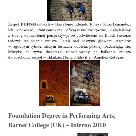
Delreves
Zespół
założyli w Barcelonie Eduardo Torres i Saioa Fernandez.
Ich opowieść, zainspirowaną
Alicją w krainie czarów
, oglądaliśmy
z trochę odmienionej perspektywy, bo podwieszeni na linach tancerze
tańczyli na ścianie ratusza. Latali nad naszymi głowami, najpierw
w zgodnym rytmie, niczym lustrzane odbicia, później rozdzielając się.
Muzykę na żywo dostarczał zainstalowany na balkonie ratusza
dwuosobowy zespół w składzie: Nuria Soldevilla i Aurelien Rotueau.
Foundation Degree in Performing Arts,
Barnet College (UK) – Inferno 2010