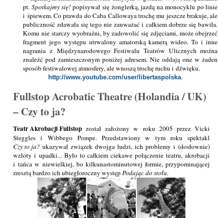
pt.
Spotkajmy się!
popisywał się żonglerką, jazdą na monocyklu po linie
i śpiewem. Co prawda do Caba Callowaya trochę mu jeszcze brakuje, ale
publiczność zdawała się tego nie zauważać i całkiem dobrze się bawiła.
Komu nie starczy wyobraźni, by zadowolić się zdjęciami, może obejrzeć
fragment jego występu utrwalony amatorską kamerą wideo. To i inne
nagrania z Międzynarodowego Festiwalu Teatrów Ulicznych można
znaleźć pod zamieszczonym poniżej adresem. Nie oddają one w żaden
sposób festiwalowej atmosfery, ale wnoszą trochę ruchu i dźwięku.
.
http://www.youtube.com/user/libertaspolska
Fullstop Acrobatic Theatre (Holandia / UK)
– Czy to ja?
Teatr Akrobacji Fullstop
został założony w roku 2005 przez Vicki
Steggles i Wibbego Pompe. Przedstawiony w tym roku spektakl
Czy to ja?
ukazywał związek dwojga ludzi, ich problemy i (dosłownie)
wzloty i upadki... Było to całkiem ciekawe połączenie teatru, akrobacji
i tańca w niewielkiej, bo kilkunastominutowej formie, przypominającej
zresztą bardzo ich ubiegłoroczny występ
Podając do stołu
.