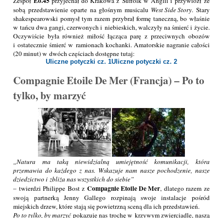
Eo.45
Zespół
przyjechał do Krakowa z Suffolk w Anglii i przywiózł ze
sobą przedstawienie oparte na głośnym musicalu
West Side Story
. Stary
shakespearowski pomysł tym razem przybrał formę taneczną, bo właśnie
w tańcu dwa gangi, czerwonych i niebieskich, walczyły na śmierć i życie.
Oczywiście była również miłość łącząca parę z przeciwnych obozów
i ostatecznie śmierć w ramionach kochanki. Amatorskie nagranie całości
(20 minut) w dwóch częściach dostępne tutaj:
Uliczne potyczki cz. 1
Uliczne potyczki cz. 2
Compagnie Etoile De Mer (Francja) – Po to
tylko, by marzyć
Natura ma taką niewidzialną umiejętność komunikacji, która
przemawia do każdego z nas. Wskazuje nam nasze pochodzenie, nasze
dziedzictwo i zbliża nas wszystkich do siebie
Compagnie Etoile De Mer
– twierdzi Philippe Bost z
, dlatego razem ze
swoją partnerką Jenny Gallego rozpinają swoje instalacje pośród
miejskich drzew, które stają się powietrzną sceną dla ich przedstawień.
Po to tylko, by marzyć
pokazuje nas trochę w krzywym zwierciadle, naszą