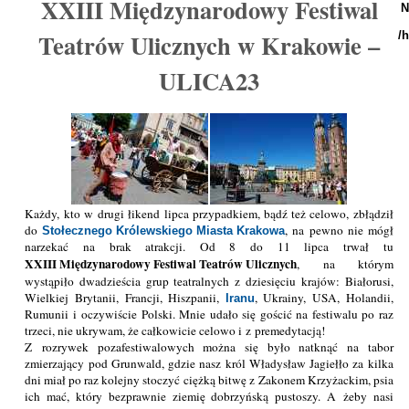
XXIII Międzynarodowy Festiwal
N
Teatrów Ulicznych w Krakowie –
/
ULICA23
Każdy, kto w drugi łikend lipca przypadkiem, bądź też celowo, zbłądził
do
, na pewno nie mógł
Stołecznego Królewskiego Miasta Krakowa
narzekać na brak atrakcji. Od 8 do 11 lipca trwał tu
XXIII Międzynarodowy Festiwal Teatrów Ulicznych
, na którym
wystąpiło dwadzieścia grup teatralnych z dziesięciu krajów: Białorusi,
Wielkiej Brytanii, Francji, Hiszpanii,
, Ukrainy, USA, Holandii,
Iranu
Rumunii i oczywiście Polski. Mnie udało się gościć na festiwalu po raz
trzeci, nie ukrywam, że całkowicie celowo i z premedytacją!
Z rozrywek pozafestiwalowych można się było natknąć na tabor
zmierzający pod Grunwald, gdzie nasz król Władysław Jagiełło za kilka
dni miał po raz kolejny stoczyć ciężką bitwę z Zakonem Krzyżackim, psia
ich mać, który bezprawnie ziemię dobrzyńską pustoszy. A żeby nasi