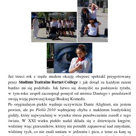
Już trzeci rok z rzędu miałem okazję obejrzeć spektakl przygotowany
Studium Teatralne Barnet College
przez
i jak dotąd za każdym razem
bardzo mi się podobało. Jak łatwo się domyślić na podstawie tytułu,
w tym roku zespół zaczerpnął pomysł od mistrza Dantego i przedstawił
swoją wizję pierwszej księgi Boskiej Komedii.
Po oryginalnym piekle wędruje oczywiście Dante Alighieri, nie jestem
pewien, ale po
Piekle 2010
wędrujemy chyba z maklerem londyńskiej
giełdy, który najwyraźniej w wyniku stresu przedwcześnie zszedł z tego
świata. W XXI wieku piekło nadal składa się z dziewięciu kręgów,
widzimy więc grzeszników, którzy nie potrafili zapanować nad zmysłami,
widzimy tych, co nie znali umiaru w jedzeniu i picu, a teraz za karę są