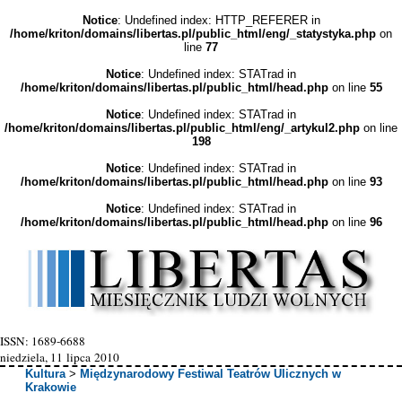
Notice
: Undefined index: HTTP_REFERER in
/home/kriton/domains/libertas.pl/public_html/eng/_statystyka.php
on
line
77
Notice
: Undefined index: STATrad in
/home/kriton/domains/libertas.pl/public_html/head.php
on line
55
Notice
: Undefined index: STATrad in
/home/kriton/domains/libertas.pl/public_html/eng/_artykul2.php
on line
198
Notice
: Undefined index: STATrad in
/home/kriton/domains/libertas.pl/public_html/head.php
on line
93
Notice
: Undefined index: STATrad in
/home/kriton/domains/libertas.pl/public_html/head.php
on line
96
ISSN: 1689-6688
niedziela, 11 lipca 2010
Kultura
>
Międzynarodowy Festiwal Teatrów Ulicznych w
Krakowie