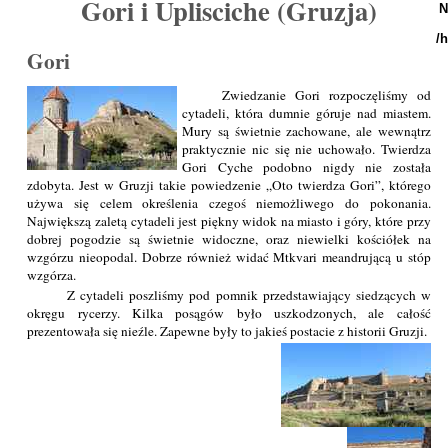
Gori i Uplisciche (Gruzja)
N
/
Gori
Zwiedzanie Gori rozpoczęliśmy od
cytadeli, która dumnie góruje nad miastem.
Mury są świetnie zachowane, ale wewnątrz
praktycznie nic się nie uchowało. Twierdza
Gori Cyche podobno nigdy nie została
zdobyta. Jest w Gruzji takie powiedzenie „Oto twierdza Gori”, którego
używa się celem określenia czegoś niemożliwego do pokonania.
Największą zaletą cytadeli jest piękny widok na miasto i góry, które przy
dobrej pogodzie są świetnie widoczne, oraz niewielki kościółek na
wzgórzu nieopodal. Dobrze również widać Mtkvari meandrującą u stóp
wzgórza.
Z cytadeli poszliśmy pod pomnik przedstawiający siedzących w
okręgu rycerzy. Kilka posągów było uszkodzonych, ale całość
prezentowała się nieźle. Zapewne były to jakieś postacie z historii Gruzji.