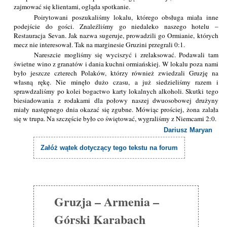
zajmować się klientami, ogląda spotkanie.
Poirytowani poszukaliśmy lokalu, którego obsługa miała inne
podejście do gości. Znaleźliśmy go niedaleko naszego hotelu –
Restauracja Sevan. Jak nazwa sugeruje, prowadzili go Ormianie, których
mecz nie interesował. Tak na marginesie Gruzini przegrali 0:1.
Nareszcie mogliśmy się wyciszyć i zrelaksować. Podawali tam
świetne wino z granatów i dania kuchni ormiańskiej. W lokalu poza nami
było jeszcze czterech Polaków, którzy również zwiedzali Gruzję na
własną rękę. Nie minęło dużo czasu, a już siedzieliśmy razem i
sprawdzaliśmy po kolei bogactwo karty lokalnych alkoholi. Skutki tego
biesiadowania z rodakami dla połowy naszej dwuosobowej drużyny
miały następnego dnia okazać się zgubne. Mówiąc prościej, żona zalała
się w trupa. Na szczęście było co świętować, wygraliśmy z Niemcami 2:0.
Dariusz Maryan
Załóż wątek dotyczący tego tekstu na forum
Gruzja – Armenia –
Górski Karabach