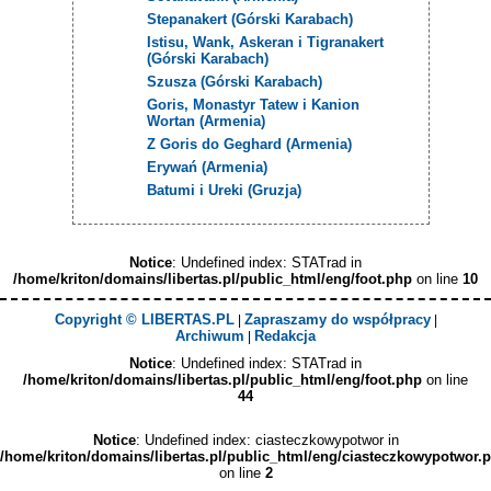
Stepanakert (Górski Karabach)
Istisu, Wank, Askeran i Tigranakert
(Górski Karabach)
Szusza (Górski Karabach)
Goris, Monastyr Tatew i Kanion
Wortan (Armenia)
Z Goris do Geghard (Armenia)
Erywań (Armenia)
Batumi i Ureki (Gruzja)
Notice
: Undefined index: STATrad in
/home/kriton/domains/libertas.pl/public_html/eng/foot.php
on line
10
Copyright © LIBERTAS.PL
Zapraszamy do współpracy
|
|
Archiwum
Redakcja
|
Notice
: Undefined index: STATrad in
/home/kriton/domains/libertas.pl/public_html/eng/foot.php
on line
44
Notice
: Undefined index: ciasteczkowypotwor in
/home/kriton/domains/libertas.pl/public_html/eng/ciasteczkowypotwor.
on line
2