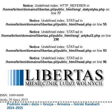
Notice
: Undefined index: HTTP_REFERER in
/home/kriton/domains/libertas.pl/public_html/eng/_statystyka.php
on
line
77
Notice
: Undefined index: STATrad in
/home/kriton/domains/libertas.pl/public_html/head.php
on line
55
Notice
: Undefined index: STATrad in
/home/kriton/domains/libertas.pl/public_html/eng/_artykul2.php
on line
198
Notice
: Undefined index: STATrad in
/home/kriton/domains/libertas.pl/public_html/head.php
on line
93
Notice
: Undefined index: STATrad in
/home/kriton/domains/libertas.pl/public_html/head.php
on line
96
ISSN: 1689-6688
środa, 29 lipca 2015
Podróże małe i duże
>
Gruzja – Armenia – Górski Karabach
2014–2015