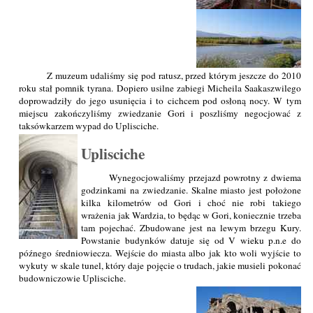
Z muzeum udaliśmy się pod ratusz, przed którym jeszcze do 2010
roku stał pomnik tyrana. Dopiero usilne zabiegi Micheila Saakaszwilego
doprowadziły do jego usunięcia i to cichcem pod osłoną nocy. W tym
miejscu zakończyliśmy zwiedzanie Gori i poszliśmy negocjować z
taksówkarzem wypad do Uplisciche.
Uplisciche
Wynegocjowaliśmy przejazd powrotny z dwiema
godzinkami na zwiedzanie. Skalne miasto jest położone
kilka kilometrów od Gori i choć nie robi takiego
wrażenia jak Wardzia, to będąc w Gori, koniecznie trzeba
tam pojechać. Zbudowane jest na lewym brzegu Kury.
Powstanie budynków datuje się od V wieku p.n.e do
późnego średniowiecza. Wejście do miasta albo jak kto woli wyjście to
wykuty w skale tunel, który daje pojęcie o trudach, jakie musieli pokonać
budowniczowie Uplisciche.