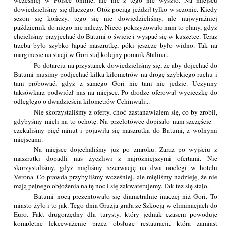
wcześniej w Polsce online, ale nic z tego nie wyszło. Na miejscu
dowiedzieliśmy się dlaczego. Otóż pociąg jeździł tylko w sezonie. Kiedy
sezon się kończy, tego się nie dowiedzieliśmy, ale najwyraźniej
październik do niego nie należy. Nieco pokrzyżowało nam to plany, gdyż
chcieliśmy przyjechać do Batumi o świcie i wyspać się w kuszetce. Teraz
trzeba było szybko łapać maszrutkę, póki jeszcze było widno. Tak na
marginesie na stacji w Gori stał kolejny pomnik Stalina...
Po dotarciu na przystanek dowiedzieliśmy się, że aby dojechać do
Batumi musimy podjechać kilka kilometrów na drogę szybkiego ruchu i
tam próbować, gdyż z samego Gori nic tam nie jedzie. Uczynny
taksówkarz podwiózł nas na miejsce. Po drodze oferował wycieczkę do
odległego o dwadzieścia kilometrów Cchinwali...
Nie skorzystaliśmy z oferty, choć zastanawiałem się, co by zrobił,
gdybyśmy mieli na to ochotę. Na przelotówce dopisało nam szczęście –
czekaliśmy pięć minut i pojawiła się maszrutka do Batumi, z wolnymi
miejscami.
Na miejsce dojechaliśmy już po zmroku. Zaraz po wyjściu z
maszrutki dopadli nas życzliwi z najróżniejszymi ofertami. Nie
skorzystaliśmy, gdyż mięliśmy rezerwację na dwa noclegi w hotelu
Verona. Co prawda przybyliśmy wcześniej, ale mięliśmy nadzieję, że nie
mają pełnego obłożenia na tę noc i się zakwaterujemy. Tak tez się stało.
Batumi nocą prezentowało się diametralnie inaczej niż Gori. To
miasto żyło i to jak. Tego dnia Gruzja grała ze Szkocją w eliminacjach do
Euro. Fakt drugorzędny dla turysty, który jednak czasem powoduje
kompletne lekceważenie przez obsługę restauracji, która zamiast