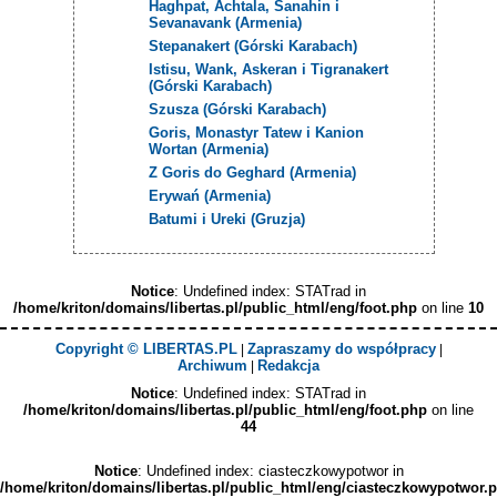
Haghpat, Achtala, Sanahin i
Sevanavank (Armenia)
Stepanakert (Górski Karabach)
Istisu, Wank, Askeran i Tigranakert
(Górski Karabach)
Szusza (Górski Karabach)
Goris, Monastyr Tatew i Kanion
Wortan (Armenia)
Z Goris do Geghard (Armenia)
Erywań (Armenia)
Batumi i Ureki (Gruzja)
Notice
: Undefined index: STATrad in
/home/kriton/domains/libertas.pl/public_html/eng/foot.php
on line
10
Copyright © LIBERTAS.PL
Zapraszamy do współpracy
|
|
Archiwum
Redakcja
|
Notice
: Undefined index: STATrad in
/home/kriton/domains/libertas.pl/public_html/eng/foot.php
on line
44
Notice
: Undefined index: ciasteczkowypotwor in
/home/kriton/domains/libertas.pl/public_html/eng/ciasteczkowypotwor.