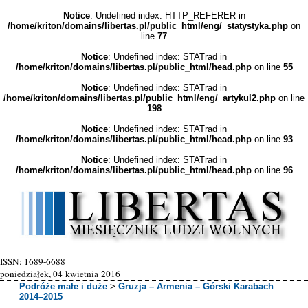
Notice
: Undefined index: HTTP_REFERER in
/home/kriton/domains/libertas.pl/public_html/eng/_statystyka.php
on
line
77
Notice
: Undefined index: STATrad in
/home/kriton/domains/libertas.pl/public_html/head.php
on line
55
Notice
: Undefined index: STATrad in
/home/kriton/domains/libertas.pl/public_html/eng/_artykul2.php
on line
198
Notice
: Undefined index: STATrad in
/home/kriton/domains/libertas.pl/public_html/head.php
on line
93
Notice
: Undefined index: STATrad in
/home/kriton/domains/libertas.pl/public_html/head.php
on line
96
ISSN: 1689-6688
poniedziałek, 04 kwietnia 2016
Podróże małe i duże
>
Gruzja – Armenia – Górski Karabach
2014–2015