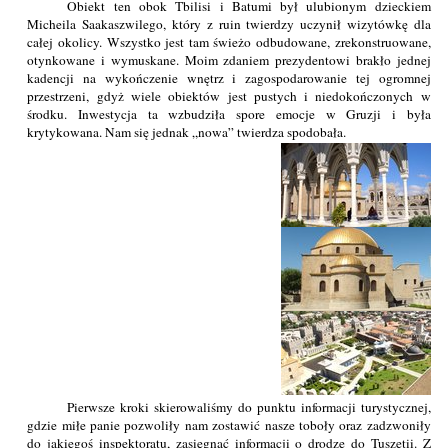
Obiekt ten obok Tbilisi i Batumi był ulubionym dzieckiem
Micheila Saakaszwilego, który z ruin twierdzy uczynił wizytówkę dla
całej okolicy. Wszystko jest tam świeżo odbudowane, zrekonstruowane,
otynkowane i wymuskane. Moim zdaniem prezydentowi brakło jednej
kadencji na wykończenie wnętrz i zagospodarowanie tej ogromnej
przestrzeni, gdyż wiele obiektów jest pustych i niedokończonych w
środku. Inwestycja ta wzbudziła spore emocje w Gruzji i była
krytykowana. Nam się jednak „nowa” twierdza spodobała.
Pierwsze kroki skierowaliśmy do punktu informacji turystycznej,
gdzie miłe panie pozwoliły nam zostawić nasze toboły oraz zadzwoniły
do jakiegoś inspektoratu, zasięgnąć informacji o drodze do Tuszetii. Z