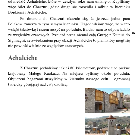
odwiedzić Achalciche, które w zeszłym roku nam umknęło. Kupiliśmy
więc bilet do Chaszuri, gdzie droga się rozwidla i odbija w kierunku
Bordżomi i Achalciche.
Po dotarciu do Chaszuri okazało się, że jeszcze jedna para
Polaków zmierza w tym samym kierunku. Uzgodniliśmy więc, że warto
wsiąść taksówkę i razem ruszyć na południe. Bardzo nam to odpowiadało
/
ze względów czasowych. Przejazd przez niemal całą Gruzję z Kutaisi do
Sighnaghi, ze zwiedzaniem przy okazji Achalciche to plan, który mógł się
nie powieść właśnie ze względów czasowych.
Achalciche
Z Chaszuri jechaliśmy jakieś 80 kilometrów, podziwiając piękne
krajobrazy Małego Kaukazu. Na miejscu byliśmy około południa.
Objuczeni bagażami ruszyliśmy w kierunku naszego celu – ogromnej
twierdzy górującej nad całą okolicą.