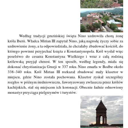
Według tradycji gruzińskiej święta Nino uzdrowiła chorą żonę
króla Iberii. Władca Mirian III zapytał Nino, jaką nagrodę życzy sobie za
uzdrowienie żony, a ta odpowiedziała, że chciałaby zbudować kościół, do
którego powinni przyjechać księża z Konstantynopola. Król wysłał więc
poselstwo do cesarza Konstantyna Wielkiego i wraz z całą rodziną
królewską przyjął chrzest. W ten sposób, według legendy, miała się
dokonać chrystianizacja Gruzji w 337 roku. Nino zmarła w Bodbe około
338–340 roku. Król Mirian III rozkazał zbudować mały klasztor w
miejscu, gdzie Nino została pochowana. Klasztor zyskał szczególny
rozgłos w późnym średniowieczu, faworyzowany zwłaszcza przez królów
kachijskich, stał się miejscem ich koronacji. Obecnie ładnie odnowiony
monastyr przyciąga pielgrzymów i turystów.