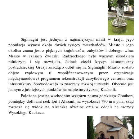
Sighnaghi jest jednym z najmniejszym miast w kraju, jego
populacja wynosi około dwóch tysięcy mieszkańców. Miasto i jego
okolica znana jest z pięknych krajobrazów, zabytków i dobrego wina.
Miasto w czasach Związku Radzieckiego było ważnym ośrodkiem
rolniczym i się rozwijało. Jednak ciężki kryzys ekonomiczny
postradzieckiej Gruzji znacząco odbił się na Sighnaghi. Miasto zostało
objęte rządowym (i współfinansowanym przez organizacje
międzynarodowe) programem rekonstrukcji zabytkowego centrum oraz
infrastruktury. Spowodowało to znaczący rozwój turystyki. Obecnie jest
jednym z jaśniejszych punktów na mapie turystycznej Kachetii.
Położone jest na wschodnim wzgórzu pasma górskiego Gombori,
pomiędzy dolinami rzek Iori i Alazani, na wysokości 790 m n.p.m., skąd
roztacza się widok na Alzańską równinę oraz w oddali na szczyty
Wysokiego Kaukazu.