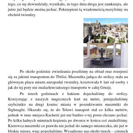
tego, co się dowiedziały, wynikało, że tego dnia droga jest zamknięta, ale
jutro już będzie można jechać. Pokrzepieni tą wiadomością ruszyliśmy na
obchód twierdzy.
Po około godzinie zwiedzania poszliśmy na obiad oraz rozejrzeć
się za jakimś transportem do Tbilisi. Maszrutka jadąca do stolicy stała na
głównym placu miasta nieopodal twierdzy, kosztowała 6 lari od osoby i
jak do tej pory nie znalazłem tańszego transportu w całej Gruzji.
Po trzech godzinach z hakiem dojechaliśmy do stolicy.
Korzystając z naszych magicznych kart na metro, przejechaliśmy
szybciutko na drugi koniec miasta w poszukiwaniu maszrutki do
Sighnaghi. Okazało się, że do Telawi transport stał co kilka metrów,
jednak w inne miejsca Kachetii już nie bardzo o tej porze chciano jechać.
Po kilku ładnych minutach krążenia po dworcu w końcu coś znaleźliśmy.
Kierowca maszrutki co prawda nie jechał do samego miasteczka, ale już w
bliskie rejony, więc pojechaliśmy. Wysadzono nas około trzech – czterech