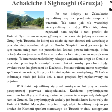
Achalciche i Sighnaghi (Gruzja)
N
/
Po raz kolejny na Zakaukazie
wybraliśmy się na przełomie sierpnia i
września. Tak samo jak rok wcześniej
skorzystaliśmy z usług Wizz Air, który
zapewnił nam szybki i tani przelot do
Kutaisi. Tym razem naszym głównym i w zasadzie jedynym celem w
Gruzji była Tuszetia, do której nie udało się nam dotrzeć rok wcześniej z
powodu nieprzejezdnej drogi do Omalo. Sierpień dawał gwarancję, że
tym razem śnieg nam nie przeszkodzi. Jednak pewna informacja, która
dotarła do nas jeszcze w Polsce w drodze na lotnisko, mocno zepsuła nam
nastroje. W internecie znaleźliśmy relację o zamknięciu drogi do Omalo z
powodu poważnych osunięć ziemi. Jakieś osoby podobno były
ewakuowane śmigłowcami do Kachetii... Postanowiliśmy mimo wszystko
spróbować szczęścia, licząc, że Gruzini szybko naprawią drogę. W końcu
informacja miała już kilka dni, a nasz przejazd był zaplanowany na
pojutrze.
W Kutaisi pojawiliśmy się przed szóstą rano. Już przy odprawie
paszportowej pierwsza niespodzianka. Każdemu przylatującemu
wręczono butelkę gruzińskiego wina w prezencie – naprawdę dobrego!
Ach ci Gruzini. Na przylatujących czekały już busiki, które kursowały do
Kutaisi i Tbilisi. My wybraliśmy ten drugi, gdyż chcieliśmy niejako po
drodze do Kachetii (punktu startowego do Tuszetii w dniu następnym)