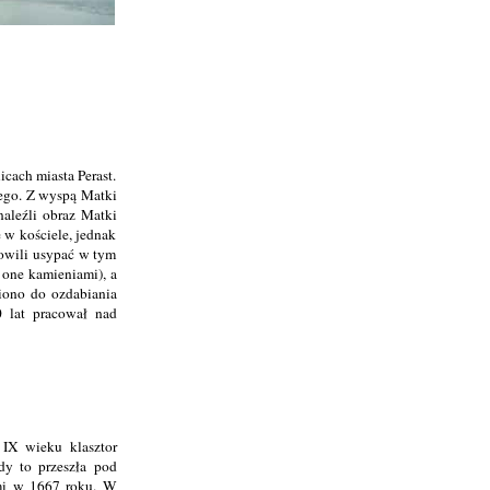
cach miasta Perast.
zego. Z wyspą Matki
aleźli obraz Matki
 w kościele, jednak
nowili usypać w tym
 one kamieniami), a
iono do ozdabiania
0 lat pracował nad
 IX wieku klasztor
dy to przeszła pod
emi w 1667 roku. W