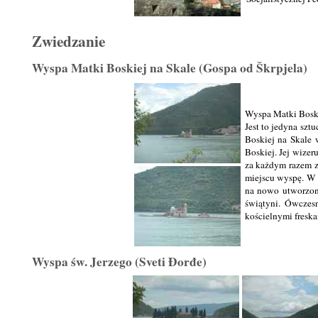
Zwiedzanie
Wyspa Matki Boskiej na Skale (Gospa od Škrpjela)
Wyspa Matki Boskie
Jest to jedyna sz
Boskiej na Skale 
Boskiej. Jej wize
za każdym razem zn
miejscu wyspę. W 
na nowo utworzon
świątyni. Ówczes
kościelnymi freska
Wyspa św. Jerzego (Sveti Đorđe)