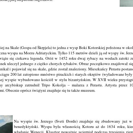
j na Skale (Gospa od Škrpjela) to jedna z wysp Boki Kotorskiej położona w okoli
tuczna wyspa na Morzu Adriatyckim. Tylko 115 metrów dzieli ją od wyspy św. Jer
wiąże się ciekawa legenda. Otóż w 1452 roku dwaj rybacy na wodach zatoki zn
runek uleczył jednego z ciężko chorych rybaków. Obraz początkowo znajdował się
ikał i pojawiał się na skale, gdzie został znaleziony. Mieszkańcy Perastu posta
ciągu 200 lat zatopiono mnóstwo pirackich i starych okrętów (wyładowane były
ej wyspie wybudowano kościół w stylu bizantyńskim. W XVII wieku przystąp
ny arcybiskup zatrudnił Tripo Kokolja – malarza z Perastu. Artysta przez 1
mi. Obecnie oprócz świątyni znajduje się tu także muzeum.
Na wyspie św. Jerzego (Sveti Đorđe) znajduje się zbudowany już w
benedyktyński. Wyspa była własnością Kotoru aż do 1634 roku, kie
władanie Wenecji. Klasztor poważnie ucierpiał podczas trzęsienia zi