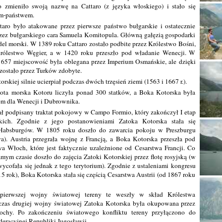
o zmieniło swoją nazwę na Cattaro (z języka włoskiego) i stało się
m-państwem.
aro było atakowane przez pierwsze państwo bułgarskie i ostatecznie
rzez bułgarskiego cara Samuela Komitopula. Główną gałęzią gospodarki
ndel morski. W 1389 roku Cattaro zostało podbite przez Królestwo Bośni,
Królestwo Węgier, a w 1420 roku przeszło pod władanie Wenecji. W
1657 miejscowość była oblegana przez Imperium Osmańskie, ale dzięki
ostało przez Turków zdobyte.
rskiej silnie ucierpiał podczas dwóch trzęsień ziemi (1563 i 1667 r.).
ota morska Kotoru liczyła ponad 300 statków, a Boka Kotorska była
m dla Wenecji i Dubrownika.
ł podpisany traktat pokojowy w Campo Formio, który zakończył I etap
kich. Zgodnie z jego postanowieniami Zatoka Kotorska stała się
 Habsburgów. W 1805 roku doszło do zawarcia pokoju w Preszburgu
a). Austria przegrała wojnę z Francją, a Boka Kotorska przeszła pod
a Włoch, które jest faktycznie uzależnione od Cesarstwa Francji. Co
mym czasie doszło do zajęcia Zatoki Kotorskiej przez flotę rosyjską (w
ycofała się jednak z tego terytorium). Zgodnie z ustaleniami kongresu
 rok), Boka Kotorska stała się częścią Cesarstwa Austrii (od 1867 roku
pierwszej wojny światowej tereny te weszły w skład Królestwa
dczas drugiej wojny światowej Zatoka Kotorska była okupowana przez
ochy. Po zakończeniu światowego konfliktu tereny przyłączono do
deracyjnej Republiki Jugosławii.