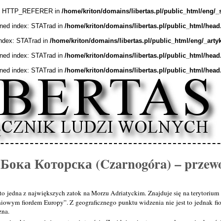
ex: HTTP_REFERER in
/home/kriton/domains/libertas.pl/public_html/eng/_
ined index: STATrad in
/home/kriton/domains/libertas.pl/public_html/head
index: STATrad in
/home/kriton/domains/libertas.pl/public_html/eng/_arty
ined index: STATrad in
/home/kriton/domains/libertas.pl/public_html/head
ined index: STATrad in
/home/kriton/domains/libertas.pl/public_html/head
/ Бока Которска (Czarnogóra) – przew
to jedna z największych zatok na Morzu Adriatyckim. Znajduje się na terytoriu
owym fiordem Europy”. Z geograficznego punktu widzenia nie jest to jednak fiord
zna.