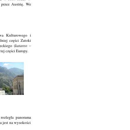
przez Austrię. We
twa Kulturowego i
iej części Zatoki
eckiego (
katareo
–
tej części Europy.
 rozległa panorama
a jest na wysokości