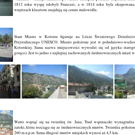
1812 roku wyspę zdobyli Francuzi, a w 1814 roku była okupowana 
wnętrzach klasztoru znajdują się cenne malowidła.
Stare Miasto w Kotorze figuruje na Liście Światowego Dziedzic
Przyrodniczego UNESCO. Miasto położone jest w południowo-wschodn
Kotorskiej. Sama nazwa miejscowości wywodzi się od języka starogr
gorąco). Jest to jedno z najlepiej zachowanych średniowiecznych miast w 
Warto wspiąć się na twierdzę św. Jana. Trud wspinaczki wynagradza
zatoki, która rozciąga się ze średniowiecznych murów. Twierdza położon
260 m n.p.m. Sama długość murów miejskich wynosi aż 4,5 km.