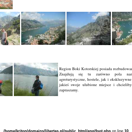
Region Boki Kotorskiej posiada rozbudowa
Znajdują się tu zarówno pola nam
agroturystyczne, hostele, jak i ekskluzywne 
jakieś swoje ulubione miejsce i chcieliby
zapraszamy.
/home/kriton/domains/libertas.pl/public_html/eng/foot.php
on line
10