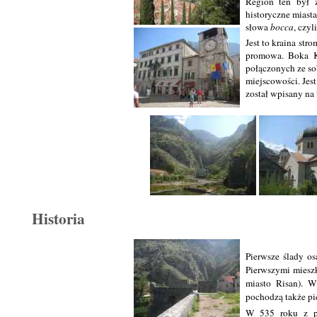
Region ten był z
historyczne miasta
słowa
bocca
, czyl
Jest to kraina st
promowa. Boka Ko
połączonych ze so
miejscowości. Jes
został wpisany na
Historia
Pierwsze ślady os
Pierwszymi mieszk
miasto Risan). W
pochodzą także p
W 535 roku z po