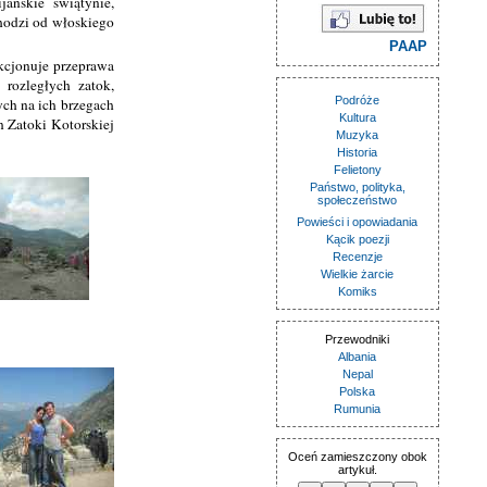
ańskie świątynie,
chodzi od włoskiego
PAAP
nkcjonuje przeprawa
rozległych zatok,
Podróże
ch na ich brzegach
Kultura
n Zatoki Kotorskiej
Muzyka
Historia
Felietony
Państwo, polityka,
społeczeństwo
Powieści i opowiadania
Kącik poezji
Recenzje
Wielkie żarcie
Komiks
Przewodniki
Albania
Nepal
Polska
Rumunia
Oceń zamieszczony obok
artykuł.