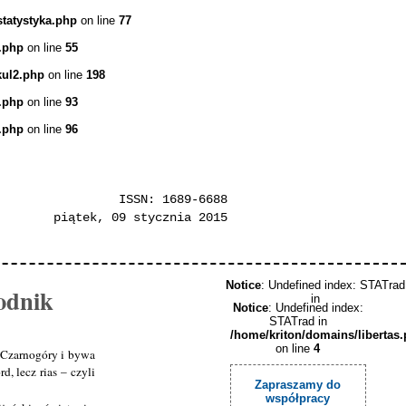
statystyka.php
on line
77
.php
on line
55
kul2.php
on line
198
.php
on line
93
.php
on line
96
ISSN: 1689-6688
piątek, 09 stycznia 2015
Notice
: Undefined index: STATrad
odnik
in
Notice
: Undefined index:
STATrad in
/home/kriton/domains/libertas
on line
4
m Czarnogóry i bywa
, lecz rias – czyli
Zapraszamy do
współpracy