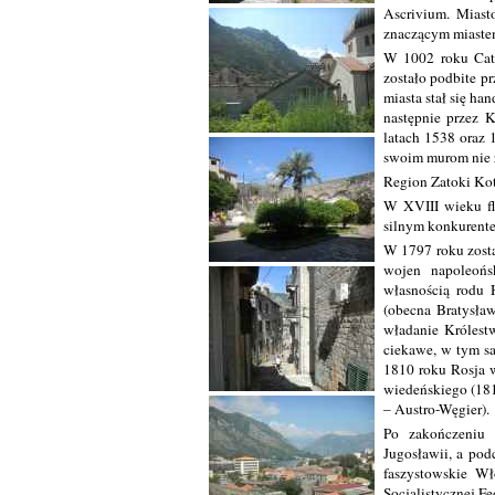
Ascrivium. Miast
znaczącym miaste
W 1002 roku Catt
zostało podbite p
miasta stał się ha
następnie przez 
latach 1538 oraz 
swoim murom nie z
Region Zatoki Koto
W XVIII wieku fl
silnym konkurente
W 1797 roku zosta
wojen napoleońs
własnością rodu
(obecna Bratysław
władanie Królestw
ciekawe, w tym sa
1810 roku Rosja w
wiedeńskiego (1815
– Austro-Węgier).
Po zakończeniu 
Jugosławii, a po
faszystowskie Wł
Socjalistycznej Fe