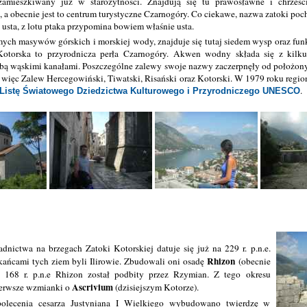
amieszkiwany już w starożytności. Znajdują się tu prawosławne i chrześcij
, a obecnie jest to centrum turystyczne Czarnogóry. Co ciekawe, nazwa zatoki po
i usta, z lotu ptaka przypomina bowiem właśnie usta.
romych masywów górskich i morskiej wody, znajduje się tutaj siedem wysp oraz fu
torska to przyrodnicza perła Czarnogóry. Akwen wodny składa się z kilku 
bą wąskimi kanałami. Poszczególne zalewy swoje nazwy zaczerpnęły od położony
t więc Zalew Hercegowiński, Tiwatski, Risański oraz Kotorski. W 1979 roku regio
.
Listę Światowego Dziedzictwa Kulturowego i Przyrodniczego UNESCO
adnictwa na brzegach Zatoki Kotorskiej datuje się już na 229 r. p.n.e.
Rhizon
ańcami tych ziem byli Ilirowie. Zbudowali oni osadę
(obecnie
 168 r. p.n.e Rhizon został podbity przez Rzymian. Z tego okresu
Ascrivium
ierwsze wzmianki o
(dzisiejszym Kotorze).
lecenia cesarza Justyniana I Wielkiego wybudowano twierdzę w