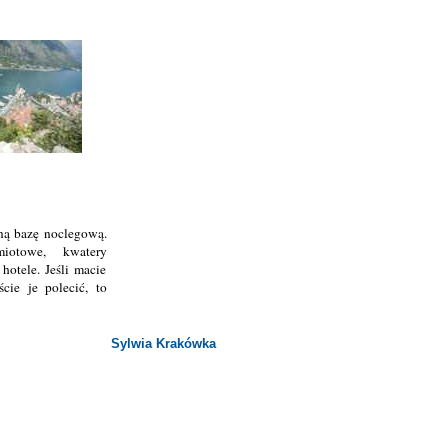
ną bazę noclegową.
iotowe, kwatery
hotele. Jeśli macie
ście je polecić, to
Sylwia Krakówka