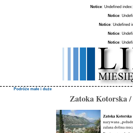
Notice
: Undefined ind
Notice
: Undef
Notice
: Undefined 
Notice
: Undef
Notice
: Undef
Podróże małe i duże
Zatoka Kotorska 
Zatoka Kotorska
nazywana „południ
zalana dolina rzec