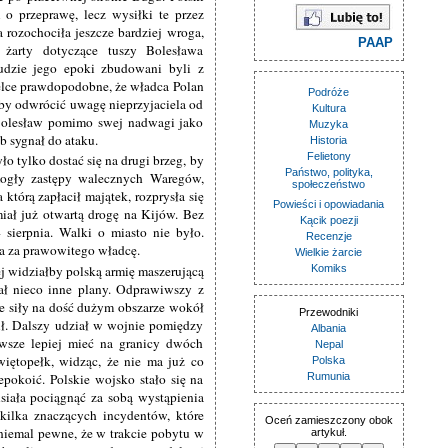
o przeprawę, lecz wysiłki te przez
a rozochociła jeszcze bardziej wroga,
PAAP
 żarty dotyczące tuszy Bolesława
ludzie jego epoki zbudowani byli z
wielce prawdopodobne, że władca Polan
Podróże
by odwrócić uwagę nieprzyjaciela od
Kultura
olesław pomimo swej nadwagi jako
Muzyka
b sygnał do ataku.
Historia
Felietony
 tylko dostać się na drugi brzeg, by
Państwo, polityka,
ogły zastępy walecznych Waregów,
społeczeństwo
 którą zapłacił majątek, rozprysła się
Powieści i opowiadania
iał już otwartą drogę na Kijów. Bez
Kącik poezji
 sierpnia. Walki o miasto nie było.
Recenzje
a za prawowitego władcę.
Wielkie żarcie
ej widziałby polską armię maszerującą
Komiks
ł nieco inne plany. Odprawiwszy z
 siły na dość dużym obszarze wokół
Przewodniki
pił. Dalszy udział w wojnie pomiędzy
Albania
Zawsze lepiej mieć na granicy dwóch
Nepal
więtopełk, widząc, że nie ma już co
Polska
epokoić. Polskie wojsko stało się na
Rumunia
iała pociągnąć za sobą wystąpienia
kilka znaczących incydentów, które
Oceń zamieszczony obok
 niemal pewne, że w trakcie pobytu w
artykuł.