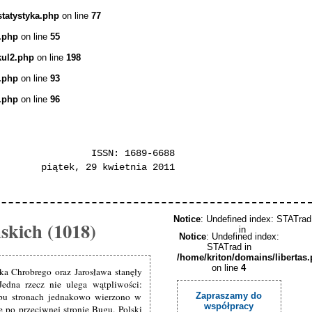
statystyka.php
on line
77
.php
on line
55
kul2.php
on line
198
.php
on line
93
.php
on line
96
ISSN: 1689-6688
piątek, 29 kwietnia 2011
Notice
: Undefined index: STATrad
skich (1018)
in
Notice
: Undefined index:
STATrad in
/home/kriton/domains/libertas
on line
4
ka Chrobrego oraz Jarosława stanęły
 Jedna rzecz nie ulega wątpliwości:
bu stronach jednakowo wierzono w
Zapraszamy do
współpracy
 po przeciwnej stronie Bugu. Polski