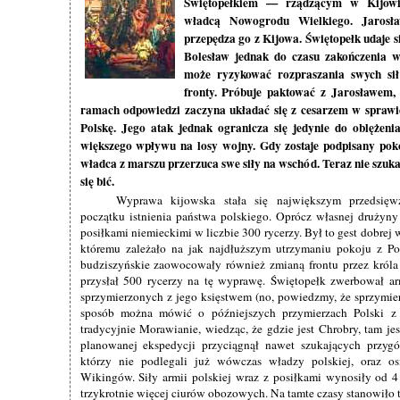
Świętopełkiem — rządzącym w Kijow
władcą Nowogrodu Wielkiego. Jarosł
przepędza go z Kijowa. Świętopełk udaje s
Bolesław jednak do czasu zakończenia 
może ryzykować rozpraszania swych si
fronty. Próbuje paktować z Jarosławem, 
ramach odpowiedzi zaczyna układać się z cesarzem w sprawi
Polskę. Jego atak jednak ogranicza się jedynie do oblężeni
większego wpływu na losy wojny. Gdy zostaje podpisany pok
władca z marszu przerzuca swe siły na wschód. Teraz nie szuk
się bić.
Wyprawa kijowska stała się największym przedsięw
początku istnienia państwa polskiego. Oprócz własnej drużyn
posiłkami niemieckimi w liczbie 300 rycerzy. Był to gest dobrej w
któremu zależało na jak najdłuższym utrzymaniu pokoju z Po
budziszyńskie zaowocowały również zmianą frontu przez króla 
przysłał 500 rycerzy na tę wyprawę. Świętopełk zwerbował a
sprzymierzonych z jego księstwem (no, powiedzmy, że sprzym
sposób można mówić o późniejszych przymierzach Polski z T
tradycyjnie Morawianie, wiedząc, że gdzie jest Chrobry, tam je
planowanej ekspedycji przyciągnął nawet szukających przygó
którzy nie podlegali już wówczas władzy polskiej, oraz o
Wikingów. Siły armii polskiej wraz z posiłkami wynosiły od 4 
trzykrotnie więcej ciurów obozowych. Na tamte czasy stanowiło t