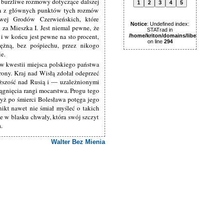
 burzliwe rozmowy dotyczące dalszej
1
2
3
4
5
nym z głównych punktów tych rozmów
owej Grodów Czerwieńskich, które
Notice
: Undefined index:
za Mieszka I. Jest niemal pewne, że
STATrad in
 i w końcu jest pewne na sto procent,
/home/kriton/domains/libertas.pl
on line
294
ężną, bez pośpiechu, przez nikogo
e.
w kwestii miejsca polskiego państwa
ony. Kraj nad Wisłą zdołał odeprzeć
yższość nad Rusią i — uzależnionymi
gnięcia rangi mocarstwa. Progu tego
dyż po śmierci Bolesława potęga jego
ikt nawet nie śmiał myśleć o takich
e w blasku chwały, która swój szczyt
.
Walter Bez Mienia