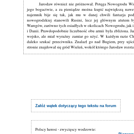
Jarosław również nie próżnował. Potęga Nowogrodu Wie
jego bogactwie, a za pieniądze można kupić największą nawet
najemnik bije się tak, jak mu w danej chwili fantazja pod
nowogrodzkiej stanowili Rusini, lecz jej głównym atutem b
Waregów, zarówno tych osiadłych w okolicach Nowogrodu, jak i
i Danii. Prawdopodobnie liczebność obu armii była zbliżona. Ja
wojsko, ale miał wyraźny zamiar go użyć. W każdym razie Ch
daleko szukać przeciwnika. Znalazł go nad Bugiem, przy ujśc
stronie znajdował się gród Wieleń, wokół którego Jarosław rozst
Załóż wątek dotyczący tego tekstu na forum
Polscy herosi - zwycięscy wodzowie: