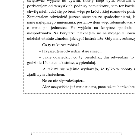
świętować wyjście do cywila, traciły racje bytu. Pochwali
pozbierałem od wszystkich podpisy pamiątkowe, sam też każde
chwilę mieli udać się po broń, więc po króciutkiej rozmowie pos
Zamierzałem odwiedzić jeszcze sierżanta ze spadochroniarni, 
mnie najlepszego mniemania, postanowiłem więc zdementować w
o mnie po jednostce. Po wyjściu na korytarz spotkała 
niespodzianka. Na korytarzu natknąłem się na mojego ulubień
udzielał właśnie zimolom jakiegoś instruktażu. Gdy mnie zobaczy
– Co ty tu kurwa robisz?
– Przyszedłem odwiedzić stare śmieci.
– Jakie odwiedzić, co ty pierdolisz, dni odwiedzin to
godzinie 15, no co tak stoisz, wypierdalaj.
– A tak mi się właśnie wydawało, że tylko w soboty
zjadliwym uśmiechem.
– No co nie słyszałeś spier...
– Ależ oczywiście już mnie nie ma, pana też mi bardzo br