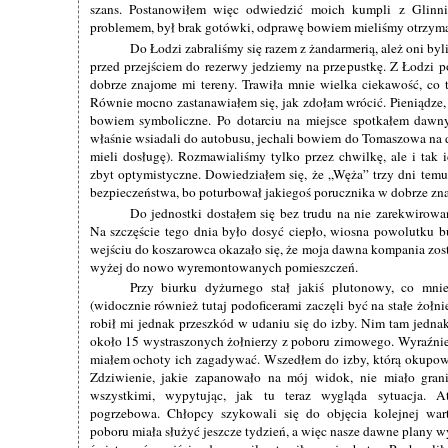
szans. Postanowiłem więc odwiedzić moich kumpli z Glin
problemem, był brak gotówki, odprawę bowiem mieliśmy otrzymać
Do Łodzi zabraliśmy się razem z żandarmerią, ależ oni byli
przed przejściem do rezerwy jedziemy na przepustkę. Z Łodzi 
dobrze znajome mi tereny. Trawiła mnie wielka ciekawość, co t
Równie mocno zastanawiałem się, jak zdołam wrócić. Pieniądze, 
bowiem symboliczne. Po dotarciu na miejsce spotkałem dawn
właśnie wsiadali do autobusu, jechali bowiem do Tomaszowa na 
mieli dosługę). Rozmawialiśmy tylko przez chwilkę, ale i tak i
zbyt optymistyczne. Dowiedziałem się, że „Węża” trzy dni te
bezpieczeństwa, bo poturbował jakiegoś porucznika w dobrze zna
Do jednostki dostałem się bez trudu na nie zarekwirowan
Na szczęście tego dnia było dosyć ciepło, wiosna powolutku bu
wejściu do koszarowca okazało się, że moja dawna kompania zost
wyżej do nowo wyremontowanych pomieszczeń.
Przy biurku dyżurnego stał jakiś plutonowy, co mni
(widocznie również tutaj podoficerami zaczęli być na stałe żołn
robił mi jednak przeszkód w udaniu się do izby. Nim tam jedna
około 15 wystraszonych żołnierzy z poboru zimowego. Wyraźnie n
miałem ochoty ich zagadywać. Wszedłem do izby, którą okupowa
Zdziwienie, jakie zapanowało na mój widok, nie miało grani
wszystkimi, wypytując, jak tu teraz wygląda sytuacja. A
pogrzebowa. Chłopcy szykowali się do objęcia kolejnej war
poboru miała służyć jeszcze tydzień, a więc nasze dawne plany 