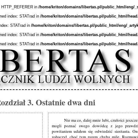
ex: HTTP_REFERER in
/home/kriton/domains/libertas.pl/public_html/eng/_
ined index: STATrad in
/home/kriton/domains/libertas.pl/public_html/head
index: STATrad in
/home/kriton/domains/libertas.pl/public_html/eng/_arty
ined index: STATrad in
/home/kriton/domains/libertas.pl/public_html/head
ined index: STATrad in
/home/kriton/domains/libertas.pl/public_html/head
ozdział 3. Ostatnie dwa dni
Nie ma co, dalej mnie lubi, czułości jeszcze
mogli poznać swego dowódcę z jego prawdzi
powitaniem udałem się odwiedzić sierżanta. O
zobaczył, choć tym razem chyba mile. Rozmawi