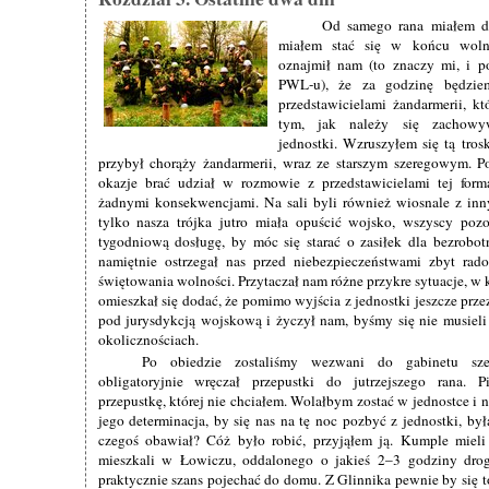
Od samego rana miałem do
miałem stać się w końcu wolny
oznajmił nam (to znaczy mi, i 
PWL-u), że za godzinę będzie
przedstawicielami żandarmerii, kt
tym, jak należy się zachowy
jednostki. Wzruszyłem się tą tros
przybył chorąży żandarmerii, wraz ze starszym szeregowym. P
okazje brać udział w rozmowie z przedstawicielami tej forma
żadnymi konsekwencjami. Na sali byli również wiosnale z inn
tylko nasza trójka jutro miała opuścić wojsko, wszyscy pozo
tygodniową dosługę, by móc się starać o zasiłek dla bezrobo
namiętnie ostrzegał nas przed niebezpieczeństwami zbyt ra
świętowania wolności. Przytaczał nam różne przykre sytuacje, w k
omieszkał się dodać, że pomimo wyjścia z jednostki jeszcze prz
pod jurysdykcją wojskową i życzył nam, byśmy się nie musiel
okolicznościach.
Po obiedzie zostaliśmy wezwani do gabinetu sze
obligatoryjnie wręczał przepustki do jutrzejszego rana. P
przepustkę, której nie chciałem. Wolałbym zostać w jednostce i ni
jego determinacja, by się nas na tę noc pozbyć z jednostki, by
czegoś obawiał? Cóż było robić, przyjąłem ją. Kumple mieli 
mieszkali w Łowiczu, oddalonego o jakieś 2–3 godziny drog
praktycznie szans pojechać do domu. Z Glinnika pewnie by się to