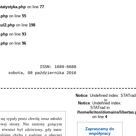
statystyka.php
on line
77
.php
on line
55
kul2.php
on line
198
.php
on line
93
.php
on line
96
ISSN: 1689-6688
sobota, 08 października 2016
Notice
: Undefined index: STATrad
in
Notice
: Undefined index:
STATrad in
/home/kriton/domains/libertas
on line
4
 się sypały przez chwilę, teraz młodzi
wej strony. Nie zrażony gorącym
n również był zdziwiony, gdy mnie
Zapraszamy do
współpracy
aliśmy chyba z godzinę, o obecnej