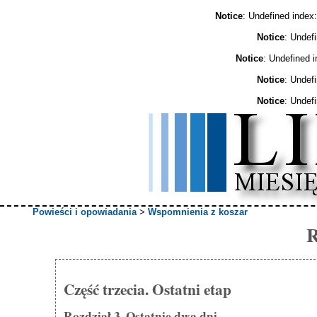
Notice
: Undefined ind
Notice
: Undef
Notice
: Undefined 
Notice
: Undef
Notice
: Undef
Powieści i opowiadania
>
Wspomnienia z koszar
R
Część trzecia. Ostatni etap
Rozdział 3. Ostatnie dwa dni