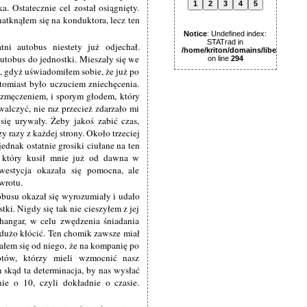
1
2
3
4
5
. Ostatecznie cel został osiągnięty.
natknąłem się na konduktora, lecz ten
Notice
: Undefined index:
STATrad in
ni autobus niestety już odjechał.
/home/kriton/domains/libertas.pl
utobus do jednostki. Mieszały się we
on line
294
, gdyż uświadomiłem sobie, że już po
tomiast było uczuciem zniechęcenia.
zmęczeniem, i sporym głodem, który
alczyć, nie raz przecież zdarzało mi
się urywały. Żeby jakoś zabić czas,
zy razy z każdej strony. Około trzeciej
ednak ostatnie grosiki ciułane na ten
 który kusił mnie już od dawna w
westycja okazała się pomocna, ale
wrotu.
busu okazał się wyrozumiały i udało
ki. Nigdy się tak nie cieszyłem z jej
hangar, w celu zwędzenia śniadania
dużo kłócić. Ten chomik zawsze miał
ałem się od niego, że na kompanię po
tów, którzy mieli wzmocnić nasz
skąd ta determinacja, by nas wysłać
ie o 10, czyli dokładnie o czasie.