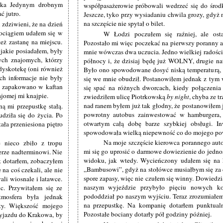
nika Jedynym drobnym
współpasażerowie próbowali wedrzeć się do środka
 jutro.
Jeszcze, tyko przy wysiadaniu chwila grozy, gdyż 
na szczęście nie spytał o bilet.
 zdziwieni, że na dzień
pociągiem udałem się w
W Łodzi poczułem się raźniej, ale ostat
eż zastanę na miejscu.
Pozostało mi więc poczekać na pierwszy poranny a
jakie posiadałem, były
mnie wówczas dwa uczucia. Jedno wielkiej radości
ych znajomych, którzy
północy i, że dzisiaj będę już WOLNY, drugie na
dyskotekę (oni również
Było ono spowodowane dosyć niską temperaturą, 
ch informacje nie były
się we mnie obudził. Postanowiłem jednak z tym w
mu zapakowano w kaftan
się spać na różnych dworcach, kiedy połączenia 
jomej mi knajpie.
zwiedziłem ulicę Piotrkowską
by night
, chyba ze tr
nad ranem byłem już tak głodny, że postanowiłem j
ą mi przepustkę stałą.
powrotny autobus zainwestować w hamburgera,
dziła się do życia. Po
otwartym całą dobę barze szybkiej obsługi. In
ała przeniesiona piętro
spowodowała wielką niepewność co do mojego po
Na moje szczęście kierowca porannego auto
e nieco zbiło z tropu
mi się go uprosić o darmowe dowiezienie do jednost
ierze nadterminowi. Nie
widoku, jak wtedy. Wycieńczony udałem się na 
k dotarłem, zobaczyłem
„Bambusowi”, gdyż na stołówce musiałbym się za 
a coś czekali, ale nie
spore zapasy, więc nie czułem się winny. Dowiedzi
li wiosnale i latawce.
naszym wyjeździe przybyło pięciu nowych ko
c. Przywitałem się ze
pododdział po naszym wyjściu. Teraz zrozumiałem 
tmosfera była jednak
na przepustkę. Na kompanię dotarłem punktualn
ty. Większość mojego
Pozostałe bociany dotarły pół godziny później.
wyjazdu do Krakowa, by