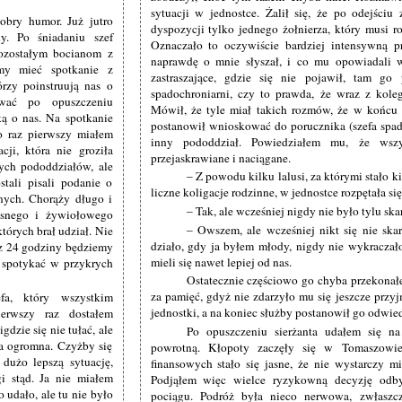
sytuacji w jednostce. Żalił się, że po odejści
bry humor. Już jutro
dyspozycji tylko jednego żołnierza, który musi r
. Po śniadaniu szef
Oznaczało to oczywiście bardziej intensywną pr
pozostałym bocianom z
naprawdę o mnie słyszał, i co mu opowiadali w
my mieć spotkanie z
zastraszające, gdzie się nie pojawił, tam go
órzy poinstruują nas o
spadochroniarni, czy to prawda, że wraz z kolega
wać po opuszczeniu
Mówił, że tyle miał takich rozmów, że w końcu 
ką o nas. Na spotkanie
postanowił wnioskować do porucznika (szefa spado
o raz pierwszy miałem
inny pododdział. Powiedziałem mu, że wszy
cji, która nie groziła
przejaskrawiane i naciągane.
ych pododdziałów, ale
– Z powodu kilku lalusi, za którymi stało 
stali pisali podanie o
liczne koligacje rodzinne, w jednostce rozpętała się 
tnych. Chorąży długo i
– Tak, ale wcześniej nigdy nie było tylu ska
dosnego i żywiołowego
– Owszem, ale wcześniej nikt się nie ska
tórych brał udział. Nie
działo, gdy ja byłem młody, nigdy nie wykraczał
ez 24 godziny będziemy
mieli się nawet lepiej od nas.
i spotykać w przykrych
Ostatecznie częściowo go chyba przekona
za pamięć, gdyż nie zdarzyło mu się jeszcze przy
fa, który wszystkim
jednostki, a na koniec służby postanowił go odwied
ierwszy raz dostałem
gdzie się nie tułać, ale
Po opuszczeniu sierżanta udałem się n
ła ogromna. Czyżby się
powrotną. Kłopoty zaczęły się w Tomaszowie
dużo lepszą sytuację,
finansowych stało się jasne, że nie wystarczy m
i stąd. Ja nie miałem
Podjąłem więc wielce ryzykowną decyzję odb
 udało, ale tu nie było
pociągu. Podróż była nieco nerwowa, zwłaszc