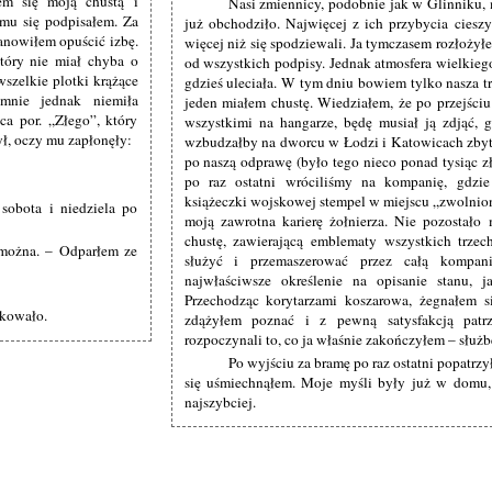
łem się moją chustą i
Nasi zmiennicy, podobnie jak w Glinniku, m
mu się podpisałem. Za
już obchodziło. Najwięcej z ich przybycia cieszy
tanowiłem opuścić izbę.
więcej niż się spodziewali. Ja tymczasem rozłożył
który nie miał chyba o
od wszystkich podpisy. Jednak atmosfera wielkiego
szelkie plotki krążące
gdzieś uleciała. W tym dniu bowiem tylko nasza tr
mnie jednak niemiła
jeden miałem chustę. Wiedziałem, że po przejściu
ca por. „Złego”, który
wszystkimi na hangarze, będę musiał ją zdjąć,
ł, oczy mu zapłonęły:
wzbudzałby na dworcu w Łodzi i Katowicach zbyt
po naszą odprawę (było tego nieco ponad tysiąc z
po raz ostatni wróciliśmy na kompanię, gdzi
książeczki wojskowej stempel w miejscu „zwolnion
 sobota i niedziela po
moją zawrotna karierę żołnierza. Nie pozostało
chustę, zawierającą emblematy wszystkich trzec
 można. – Odparłem ze
służyć i przemaszerować przez całą kompan
najwłaściwsze określenie na opisanie stanu,
Przechodząc korytarzami koszarowa, żegnałem s
akowało.
zdążyłem poznać i z pewną satysfakcją patr
rozpoczynali to, co ja właśnie zakończyłem – służ
Po wyjściu za bramę po raz ostatni popatrz
się uśmiechnąłem. Moje myśli były już w domu, 
najszybciej.