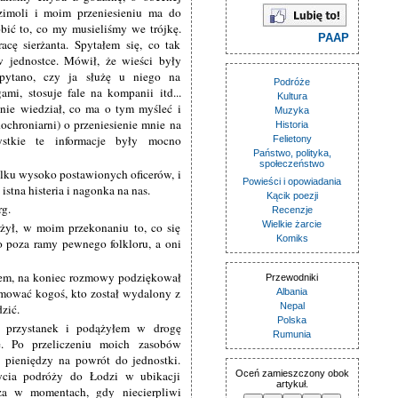
u zimoli i moim przeniesieniu ma do
obić to, co my musieliśmy we trójkę.
PAAP
acę sierżanta. Spytałem się, co tak
 jednostce. Mówił, że wieści były
 pytano, czy ja służę u niego na
Podróże
mi, stosuje fale na kompanii itd...
Kultura
nie wiedział, co ma o tym myśleć i
Muzyka
chroniarni) o przeniesienie mnie na
Historia
stkie te informacje były mocno
Felietony
Państwo, polityka,
społeczeństwo
kilku wysoko postawionych oficerów, i
Powieści i opowiadania
istna histeria i nagonka na nas.
Kącik poezji
rg.
Recenzje
Wielkie żarcie
rżył, w moim przekonaniu to, co się
Komiks
o poza ramy pewnego folkloru, a oni
łem, na koniec rozmowy podziękował
Przewodniki
jmować kogoś, kto został wydalony z
Albania
Nepal
zić.
Polska
a przystanek i podążyłem w drogę
Rumunia
. Po przeliczeniu moich zasobów
i pieniędzy na powrót do jednostki.
ycia podróży do Łodzi w ubikacji
Oceń zamieszczony obok
artykuł.
za w momentach, gdy niecierpliwi