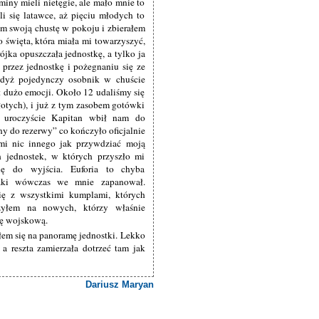
iny mieli nietęgie, ale mało mnie to
li się latawce, aż pięciu młodych to
em swoją chustę w pokoju i zbierałem
 święta, która miała mi towarzyszyć,
ójka opuszczała jednostkę, a tylko ja
 przez jednostkę i pożegnaniu się ze
 gdyż pojedynczy osobnik w chuście
 dużo emocji. Około 12 udaliśmy się
łotych), i już z tym zasobem gotówki
e uroczyście Kapitan wbił nam do
y do rezerwy” co kończyło oficjalnie
 mi nic innego jak przywdziać moją
h jednostek, w których przyszło mi
ię do wyjścia. Euforia to chyba
 jaki wówczas we mnie zapanował.
ię z wszystkimi kumplami, których
zyłem na nowych, którzy właśnie
bę wojskową.
yłem się na panoramę jednostki. Lekko
a reszta zamierzała dotrzeć tam jak
Dariusz Maryan