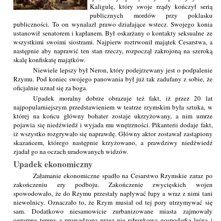
Kaligulę, który swoje rządy kończył serią
publicznych mordów przy poklasku
publiczności. To on wynalazł prawo działające wstecz. Swojego konia
ustanowił senatorem i kapłanem. Był oskarżany o kontakty seksualne ze
wszystkimi swoimi siostrami. Najpierw roztrwonił majątek Cesarstwa, a
następnie aby naprawić ten stan rzeczy, rozpoczął zakrojoną na szeroką
skalę konfiskatę majątków.
Niewiele lepszy był Neron, który podejrzewany jest o podpalenie
Rzymu. Pod koniec swojego panowania był już tak zadufany z sobie, że
oficjalnie uznał się za boga.
Upadek moralny dobrze obrazuje też fakt, iż przez 20 lat
najpopularniejszym przedstawieniem w teatrze rzymskim była sztuka, w
której na końcu główny bohater zostaje ukrzyżowany, a nim umrze
pojawia się niedźwiedź i wyjada mu wnętrzności. Pikanterii dodaje fakt,
iż wszystko rozgrywało się naprawdę. Główny aktor zostawał zastąpiony
skazańcem, którego następnie krzyżowano, a prawdziwy niedźwiedź
zjadał go na oczach uradowanych widzów.
Upadek ekonomiczny
Załamanie ekonomiczne spadło na Cesarstwo Rzymskie zaraz po
zakończeniu ery podboju. Zakończenie zwycięskich wojen
spowodowało, że do Rzymu przestały napływać łupy a wraz z nimi tani
niewolnicy. Oznaczało to, że Rzym musiał od tej pory utrzymywać się
sam. Dodatkowo niesamowicie zurbanizowane miasta zajmowały
ogromne tereny a prowadzona przez nie rabunkowa gospodarka leśna i