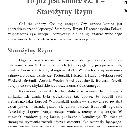
To już jest koniec cz. 1 –
N
Starożytny Rzym
/
Coś się kończy. Coś się zaczyna. Czy zawsze koniec jest
początkiem czegoś lepszego? Starożytny Rzym. I Rzeczpospolita Polska.
Współczesna cywilizacja. Teoretycznie nie da się znaleźć wspólnego
mianownika. Jednak jak to bywa w teorii – można ją obalić.
Starożytny Rzym
Gigantycznych rozmiarów państwo, którego początki istnienia
datowane są na VIII w. p.n.e. a schyłek przyjęło się przyjmować datę
upadku Cesarstwa Bizantyjskiego w 1453 r. W latach swojej świetności
zajmowało obszar dzisiejszej Portugalii, Hiszpanii, Francji, większą część
Wielkiej Brytanii, Austrii, Węgier, byłej Jugosławii, Bułgarii, Grecji,
Turcji oraz całe afrykańskie wybrzeże morza Śródziemnego.
Rzymianie posiadali bardzo dobrze rozwiniętą technologię i
militaria. Ich armia była wyszkolona tak dobrze, że podbili całą
niebarbarzyńską Europę! Wprowadzili podstawy stosowanego po dziś
dzień prawa – zasada prawo nie działa wstecz. Budowali ogromne
akwedukty doprowadzające bieżącą wodę w tereny w nią ubogie. W
miastach znajdowały się łaźnie publiczne i kanalizacja! To również
starożytni rzymianie zaczęli używać cementu jako materiały łączącego,
dzięki czemu byli w stanie – na przełomie naszej ery – budować