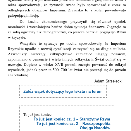
rolna spowodowała, że żywność trzeba było sprowadzać z coraz to
odleglejszych obszarów Imperium. Zjawisko to z kolei powodowało
galopującą inflację.
Do krachu ekonomicznego przyczynił się również upadek
moralności i wcześniejsza bardzo dobra sytuacja finansowa. Ciągnęło to
za sobą ogromny niż demograficzny, co jeszcze bardziej pogrążało Rzym
w kryzysie.
Wszystkie te sytuacje po trochu spowodowały, że Imperium
Rzymskie upadło a rozwój cywilizacji zatrzymał się na długie stulecia.
Akwedukty niszczały, kilkupiętrowe kamienice ulegały pożarom,
zapomniano o cemencie i wielu innych odkryciach. Świat cofnął się w
rozwoju. Dopiero w wieku XVII powoli zaczęto powracać do odkryć
rzymskich, jednak przez te 500–700 lat świat nie posunął się do przodu
ani odrobinę.
Adam Strzelecki
Załóż wątek dotyczący tego tekstu na forum
To już jest koniec:
To już jest koniec cz. 1 – Starożytny Rzym
To już jest koniec cz. 2 – Rzeczpospolita
Obojga Narodów