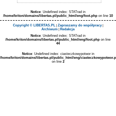
Notice
: Undefined index: STATrad in
/home/kriton/domains/libertas.pl/public_html/eng/foot.php
on line
10
Copyright © LIBERTAS.PL
Zapraszamy do współpracy
|
|
Archiwum
Redakcja
|
Notice
: Undefined index: STATrad in
/home/kriton/domains/libertas.pl/public_html/eng/foot.php
on line
44
Notice
: Undefined index: ciasteczkowypotwor in
/home/kriton/domains/libertas.pl/public_html/eng/ciasteczkowypotwor.
on line
2