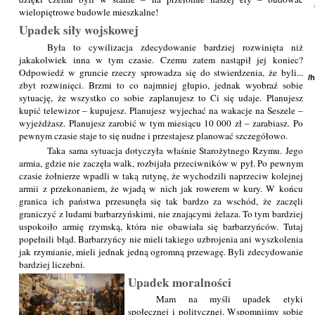
wielopiętrowe budowle mieszkalne!
Upadek siły wojskowej
Była to cywilizacja zdecydowanie bardziej rozwinięta niż
jakakolwiek inna w tym czasie. Czemu zatem nastąpił jej koniec?
Odpowiedź w gruncie rzeczy sprowadza się do stwierdzenia, że byli...
/
zbyt rozwinięci. Brzmi to co najmniej głupio, jednak wyobraź sobie
sytuację, że wszystko co sobie zaplanujesz to Ci się udaje. Planujesz
kupić telewizor – kupujesz. Planujesz wyjechać na wakacje na Seszele –
wyjeżdżasz. Planujesz zarobić w tym miesiącu 10 000 zł – zarabiasz. Po
pewnym czasie staje to się nudne i przestajesz planować szczegółowo.
Taka sama sytuacja dotyczyła właśnie Starożytnego Rzymu. Jego
armia, gdzie nie zaczęła walk, rozbijała przeciwników w pył. Po pewnym
czasie żołnierze wpadli w taką rutynę, że wychodzili naprzeciw kolejnej
armii z przekonaniem, że wjadą w nich jak rowerem w kury. W końcu
granica ich państwa przesunęła się tak bardzo za wschód, że zaczęli
graniczyć z ludami barbarzyńskimi, nie znającymi żelaza. To tym bardziej
uspokoiło armię rzymską, która nie obawiała się barbarzyńców. Tutaj
popełnili błąd. Barbarzyńcy nie mieli takiego uzbrojenia ani wyszkolenia
jak rzymianie, mieli jednak jedną ogromną przewagę. Byli zdecydowanie
bardziej liczebni.
Upadek moralności
Mam na myśli upadek etyki
społecznej i politycznej. Wspomnijmy sobie