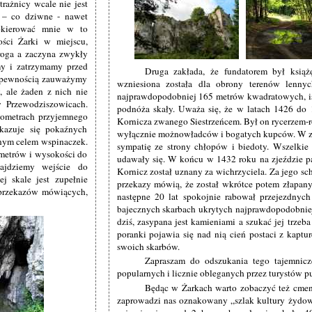
trażnicy wcale nie jest
m – co dziwne - nawet
okierować mnie w to
ości Żarki w miejscu,
droga a zaczyna zwykły
my i zatrzymamy przed
Druga zakłada, że fundatorem był ksią
ą pewnością zauważymy
wzniesiona została dla obrony terenów lenny
 ale żaden z nich nie
najprawdopodobniej 165 metrów kwadratowych, is
w Przewodziszowicach.
podnóża skały. Uważa się, że w latach 1426 do
ilometrach przyjemnego
Kornicza zwanego Siestrzeńcem. Był on rycerzem-r
azuje się pokaźnych
wyłącznie możnowładców i bogatych kupców. W zw
rnym celem wspinaczek.
sympatię ze strony chłopów i biedoty. Wszelkie
 metrów i wysokości do
udawały się. W końcu w 1432 roku na zjeździe p
ajdziemy wejście do
Kornicz został uznany za wichrzyciela. Za jego s
ej skale jest zupełnie
przekazy mówią, że został wkrótce potem złapany 
 przekazów mówiących,
następne 20 lat spokojnie rabował przejezdnyc
bajecznych skarbach ukrytych najprawdopodobniej
dziś, zasypana jest kamieniami a szukać jej trzeb
poranki pojawia się nad nią cień postaci z kaptu
swoich skarbów.
Zapraszam do odszukania tego tajemnic
popularnych i licznie obleganych przez turystów p
Będąc w Żarkach warto zobaczyć też cmen
zaprowadzi nas oznakowany „szlak kultury żydows