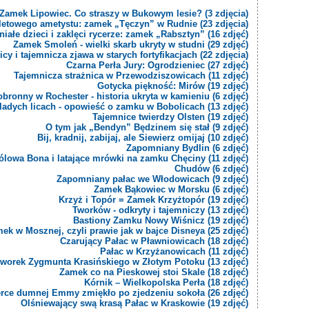
Zamek Lipowiec. Co straszy w Bukowym lesie? (3 zdjęcia)
oletowego ametystu: zamek „Tęczyn” w Rudnie (23 zdjęcia)
iałe dzieci i zaklęci rycerze: zamek „Rabsztyn” (16 zdjęć)
Zamek Smoleń - wielki skarb ukryty w studni (29 zdjęć)
icy i tajemnicza zjawa w starych fortyfikacjach (22 zdjęcia)
Czarna Perła Jury: Ogrodzieniec (27 zdjęć)
Tajemnicza strażnica w Przewodziszowicach (11 zdjęć)
Gotycka piękność: Mirów (19 zdjęć)
bronny w Rochester - historia ukryta w kamieniu (6 zdjęć)
ladych licach - opowieść o zamku w Bobolicach (13 zdjęć)
Tajemnice twierdzy Olsten (19 zdjęć)
O tym jak „Bendyn” Będzinem się stał (9 zdjęć)
Bij, kradnij, zabijaj, ale Siewierz omijaj (10 zdjęć)
Zapomniany Bydlin (6 zdjęć)
ólowa Bona i latające mrówki na zamku Chęciny (11 zdjęć)
Chudów (6 zdjęć)
Zapomniany pałac we Włodowicach (9 zdjęć)
Zamek Bąkowiec w Morsku (6 zdjęć)
Krzyż i Topór = Zamek Krzyżtopór (19 zdjęć)
Tworków - odkryty i tajemniczy (13 zdjęć)
Bastiony Zamku Nowy Wiśnicz (19 zdjęć)
ek w Mosznej, czyli prawie jak w bajce Disneya (25 zdjęć)
Czarujący Pałac w Pławniowicach (18 zdjęć)
Pałac w Krzyżanowicach (11 zdjęć)
Dworek Zygmunta Krasińskiego w Złotym Potoku (13 zdjęć)
Zamek co na Pieskowej stoi Skale (18 zdjęć)
Kórnik – Wielkopolska Perła (18 zdjęć)
erce dumnej Emmy zmiękło po zjedzeniu sokoła (26 zdjęć)
Olśniewający swą krasą Pałac w Kraskowie (19 zdjęć)