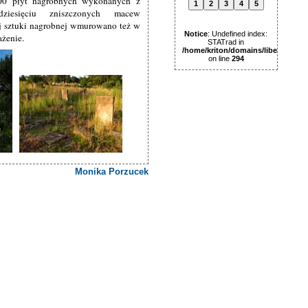
400 płyt nagrobnych wykonanych z
1
2
3
4
5
ziesięciu zniszczonych macew
j sztuki nagrobnej wmurowano też w
Notice
: Undefined index:
ażenie.
STATrad in
/home/kriton/domains/libertas.pl
on line
294
Monika Porzucek