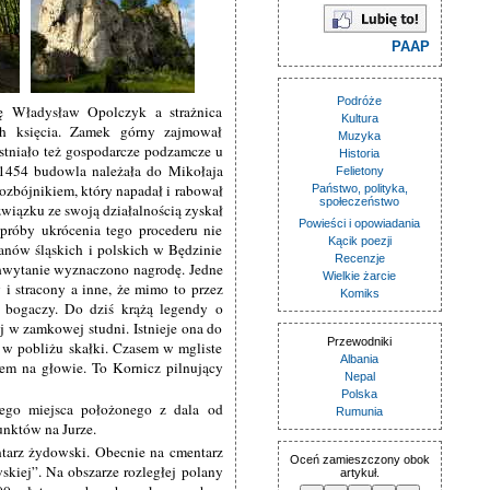
PAAP
Podróże
żę Władysław Opolczyk a strażnica
Kultura
ch księcia. Zamek górny zajmował
Muzyka
tniało też gospodarcze podzamcze u
Historia
 1454 budowla należała do Mikołaja
Felietony
ozbójnikiem, który napadał i rabował
Państwo, polityka,
społeczeństwo
iązku ze swoją działalnością zyskał
Powieści i opowiadania
 próby ukrócenia tego procederu nie
Kącik poezji
anów śląskich i polskich w Będzinie
Recenzje
chwytanie wyznaczono nagrodę. Jedne
Wielkie żarcie
i stracony a inne, że mimo to przez
Komiks
h bogaczy. Do dziś krążą legendy o
 w zamkowej studni. Istnieje ona do
Przewodniki
a w pobliżu skałki. Czasem w mgliste
Albania
rem na głowie. To Kornicz pilnujący
Nepal
Polska
zego miejsca położonego z dala od
Rumunia
unktów na Jurze.
tarz żydowski. Obecnie na cmentarz
Oceń zamieszczony obok
kiej”. Na obszarze rozległej polany
artykuł.