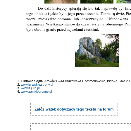
Do dziś historycy spierają się kto tak naprawdę był i
tego obiektu i jakie było jego przeznaczenie. Teorie są dwie. Pi
wieża mieszkalno-obronna lub obserwacyjna. Ufundowan
Kazimierza Wielkiego stanowiła część systemu obronnego Pań
była obrona granic przed najazdami czeskimi.
Ludmiła Sojka
,
Kraków i Jura Krakowsko-Częstochowska
, Bielsko-Biała 20
www.jurajskie.strony.pl
www.it-jura.pl
www.zamkiobronne.pl
Załóż wątek dotyczący tego tekstu na forum