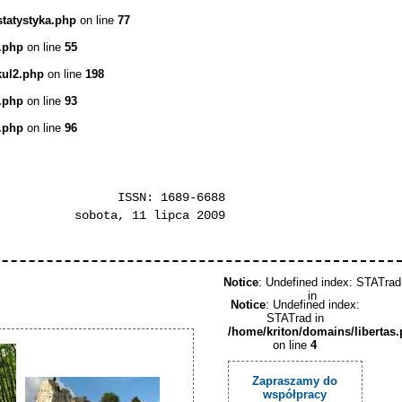
statystyka.php
on line
77
.php
on line
55
kul2.php
on line
198
.php
on line
93
.php
on line
96
ISSN: 1689-6688
sobota, 11 lipca 2009
Notice
: Undefined index: STATrad
in
Notice
: Undefined index:
STATrad in
/home/kriton/domains/libertas
on line
4
Zapraszamy do
współpracy