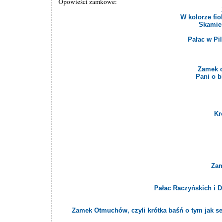
Opowieści zamkowe:
W kolorze fi
Skamien
Pałac w Pil
Zamek o
Pani o b
Kr
Zam
Pałac Raczyńskich i 
Zamek Otmuchów, czyli krótka baśń o tym jak s