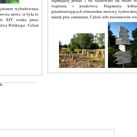
zajmującej ponad 2 ha zachowało się około 
wapienia i piaskowca. Fragmenty kilkud
nicjatorem wybudowania
przedstawiających różnorodne motywy żydowskie
erwsza mówi, iż była to
murek przy cmentarzu. Całość robi niesamowite wr
a w XIV wieku przez
stwa Polskiego. Celem
06.