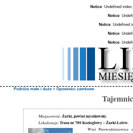
Notice
: Undefined ind
Notice
: Undef
Notice
: Undefined 
Notice
: Undef
Notice
: Undef
Podróże małe i duże
>
Opowieści zamkowe
Tajemnic
Żarki, powiat myszkowski.
Miejscowość:
Trasa nr 789 Koziegłowy – Żarki-Lelów.
Lokalizacja:
Wieś Przewodziszowice ob