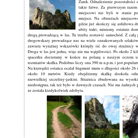
Żarek. Odnalezienie pozostałości s
takie łatwe. Za pierwszym raze
miejscowi nie byli w stanie p
miejsce. Na obrzeżach miejscow
gdzie już skończy się asfaltowa 
ubity trakt, miniemy ostatnie do
drogą prowadzącą w las. Tu trzeba zostawić samochód. Z cał
drogowskazy prowadzące nas na wiele oznakowanych szlaków,
zawiera wyraźnej wskazówki którędy iść do owej strażnicy 
Droga w las jest jedna, więc nie ma wątpliwości. Po około 2 k
spacerku docieramy w końcu na polanę a naszym oczom uk
rozmiarów skałka. Podobno liczy ona 390 m n.p.m. i jest popula
Na krawędzi ostańca ocalał fragment muru o długości około 26
około 10 metrów. Kiedy obejdziemy skałkę dookoła odn
niewielkiej szczeliny-jaskini. Strażnica zbudowana na wysoki
niedostępna, tak też było w dawnych czasach. Nie ma żadnych
że została kiedykolwiek zdobyta.