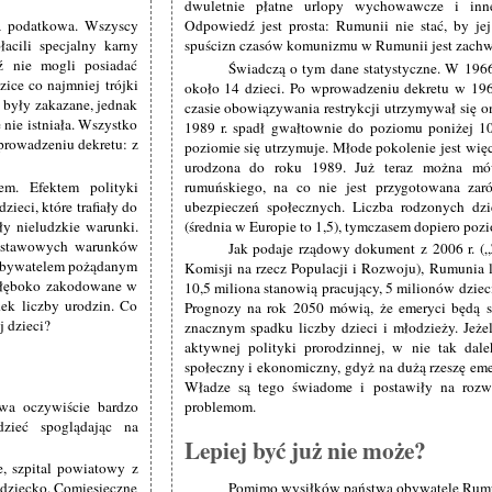
dwuletnie płatne urlopy wychowawcze i inne 
ka podatkowa. Wszyscy
Odpowiedź jest prosta: Rumunii nie stać, by je
łacili specjalny karny
spuścizn czasów komunizmu w Rumunii jest zachw
ź nie mogli posiadać
Świadczą o tym dane statystyczne. W 1966
ce co najmniej trójki
około 14 dzieci. Po wprowadzeniu dekretu w 196
e były zakazane, jednak
czasie obowiązywania restrykcji utrzymywał się o
 nie istniała. Wszystko
1989 r. spadł gwałtownie do poziomu poniżej 10
prowadzeniu dekretu: z
poziomie się utrzymuje. Młode pokolenie jest więc
urodzona do roku 1989. Już teraz można mów
m. Efektem polityki
rumuńskiego, na co nie jest przygotowana zar
ieci, które trafiały do
ubezpieczeń społecznych. Liczba rodzonych dzi
y nieludzkie warunki.
(średnia w Europie to 1,5), tymczasem dopiero po
odstawowych warunków
Jak podaje rządowy dokument z 2006 r. („
 obywatelem pożądanym
Komisji na rzecz Populacji i Rozwoju), Rumunia 
 głęboko zakodowane w
10,5 miliona stanowią pracujący, 5 milionów dziec
ek liczby urodzin. Co
Prognozy na rok 2050 mówią, że emeryci będą s
 dzieci?
znacznym spadku liczby dzieci i młodzieży. Jeżel
aktywnej polityki prorodzinnej, w nie tak dale
społeczny i ekonomiczny, gdyż na dużą rzeszę eme
Władze są tego świadome i postawiły na rozwi
ywa oczywiście bardzo
problemom.
dzieć spoglądając na
Lepiej być już nie może?
, szpital powiatowy z
 dziecko. Comiesięczne
Pomimo wysiłków państwa obywatele Rumuni