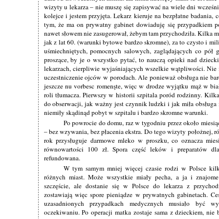
wizyty u lekarza – nie muszę się zapisywać na wiele dni wcześn
kolejce i jestem przyjęta. Lekarz kieruje na bezpłatne badania,
tym, że ma on prywatny gabinet dowiaduję się przypadkiem po
nawet słowem nie zasugerował, żebym tam przychodziła. Kilka mi
jak z lat 60. (warunki bytowe bardzo skromne), za to czysto i mil
uśmiechniętych, pomocnych salowych, zaglądających co pół g
proszące, by je o wszystko pytać, to nauczą opieki nad dziec
lekarzach, cierpliwie wyjaśniających wszelkie wątpliwości. Nie
uczestniczenie ojców w porodach. Ale ponieważ obsługa nie bard
jeszcze nu vorbesc romenşte, więc w drodze wyjątku mąż w bi
roli tłumacza. Pierwszy w historii szpitala poród rodzinny. Kilk
do obserwacji, jak ważny jest czynnik ludzki i jak miła obsłu
niemiły skądinąd pobyt w szpitalu i bardzo skromne warunki.
Po powrocie do domu, raz w tygodniu przez około miesią
– bez wzywania, bez płacenia ekstra. Do tego wizyty położnej, r
rok przysługuje darmowe mleko w proszku, co oznacza miesi
równowartości 100 zł. Spora część leków i preparatów dla
refundowana.
W tym samym mniej więcej czasie rodzi w Polsce kil
różnych miast. Może wszystkie miały pecha, a ja i znajo
szczęście, ale dostanie się w Polsce do lekarza z przycho
zostawiają więc spore pieniądze w prywatnych gabinetach. Ce
uzasadnionych przypadkach medycznych musiało być wy
oczekiwaniu. Po operacji matka zostaje sama z dzieckiem, nie 