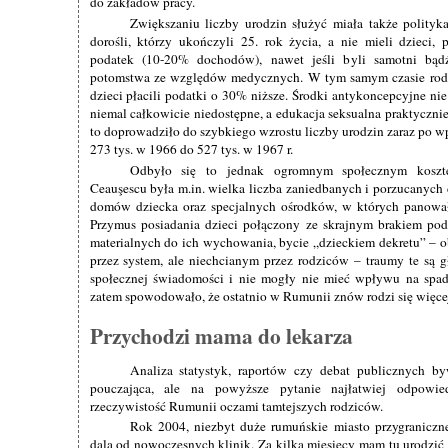
do zakładów pracy.
Zwiększaniu liczby urodzin służyć miała także polity
dorośli, którzy ukończyli 25. rok życia, a nie mieli dzieci, p
podatek (10-20% dochodów), nawet jeśli byli samotni bąd
potomstwa ze względów medycznych. W tym samym czasie rodzi
dzieci płacili podatki o 30% niższe. Środki antykoncepcyjne ni
niemal całkowicie niedostępne, a edukacja seksualna praktycznie
to doprowadziło do szybkiego wzrostu liczby urodzin zaraz po w
273 tys. w 1966 do 527 tys. w 1967 r.
Odbyło się to jednak ogromnym społecznym koszte
Ceauşescu była m.in. wielka liczba zaniedbanych i porzucanych dz
domów dziecka oraz specjalnych ośrodków, w których panował
Przymus posiadania dzieci połączony ze skrajnym brakiem p
materialnych do ich wychowania, bycie „dzieckiem dekretu” –
przez system, ale niechcianym przez rodziców – traumy te są
społecznej świadomości i nie mogły nie mieć wpływu na spad
zatem spowodowało, że ostatnio w Rumunii znów rodzi się więcej
Przychodzi mama do lekarza
Analiza statystyk, raportów czy debat publicznych b
pouczająca, ale na powyższe pytanie najłatwiej odpowie
rzeczywistość Rumunii oczami tamtejszych rodziców.
Rok 2004, niezbyt duże rumuńskie miasto przygraniczne
dala od nowoczesnych klinik. Za kilka miesięcy mam tu urodzić