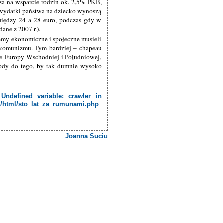
za na wsparcie rodzin ok. 2,5% PKB,
 wydatki państwa na dziecko wynoszą
między 24 a 28 euro, podczas gdy w
ane z 2007 r.).
lemy ekonomiczne i społeczne musieli
 komunizmu. Tym bardziej – chapeau
aje Europy Wschodniej i Południowej,
wody do tego, by tak dumnie wysoko
 Undefined variable: crawler in
ml/html/sto_lat_za_rumunami.php
Joanna Suciu