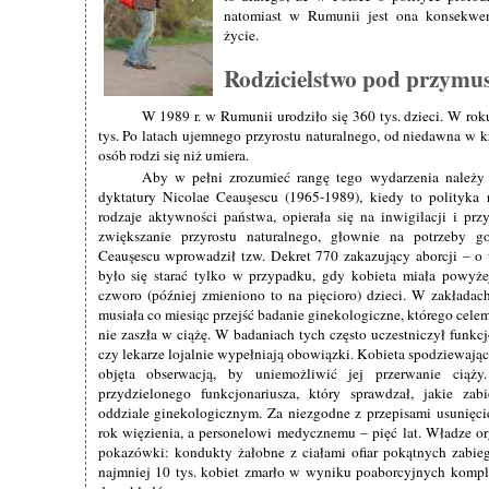
natomiast w Rumunii jest ona konsekw
życie.
Rodzicielstwo pod przymu
W 1989 r. w Rumunii urodziło się 360 tys. dzieci. W rok
tys. Po latach ujemnego przyrostu naturalnego, od niedawna w 
osób rodzi się niż umiera.
Aby w pełni zrozumieć rangę tego wydarzenia należy
dyktatury Nicolae Ceauşescu (1965-1989), kiedy to polityka 
rodzaje aktywności państwa, opierała się na inwigilacji i prz
zwiększanie przyrostu naturalnego, głownie na potrzeby g
Ceauşescu wprowadził tzw. Dekret 770 zakazujący aborcji – o
było się starać tylko w przypadku, gdy kobieta miała powyże
czworo (później zmieniono to na pięcioro) dzieci. W zakładac
musiała co miesiąc przejść badanie ginekologiczne, którego cele
nie zaszła w ciążę. W badaniach tych często uczestniczył funkc
czy lekarze lojalnie wypełniają obowiązki. Kobieta spodziewając
objęta obserwacją, by uniemożliwić jej przerwanie ciąży
przydzielonego funkcjonariusza, który sprawdzał, jakie za
oddziale ginekologicznym. Za niezgodne z przepisami usunięcie
rok więzienia, a personelowi medycznemu – pięć lat. Władze 
pokazówki: kondukty żałobne z ciałami ofiar pokątnych zabieg
najmniej 10 tys. kobiet zmarło w wyniku poaborcyjnych kompl