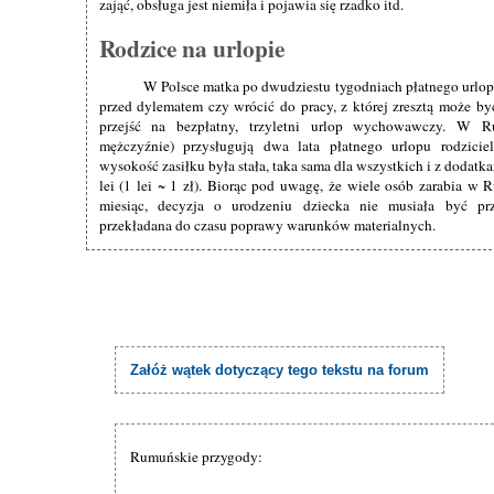
zająć, obsługa jest niemiła i pojawia się rzadko itd.
Rodzice na urlopie
W Polsce matka po dwudziestu tygodniach płatnego urlop
przed dylematem czy wrócić do pracy, z której zresztą może by
przejść na bezpłatny, trzyletni urlop wychowawczy. W R
mężczyźnie) przysługują dwa lata płatnego urlopu rodzicie
wysokość zasiłku była stała, taka sama dla wszystkich i z dodat
lei (1 lei ~ 1 zł). Biorąc pod uwagę, że wiele osób zarabia w 
miesiąc, decyzja o urodzeniu dziecka nie musiała być p
przekładana do czasu poprawy warunków materialnych.
Załóż wątek dotyczący tego tekstu na forum
Rumuńskie przygody: