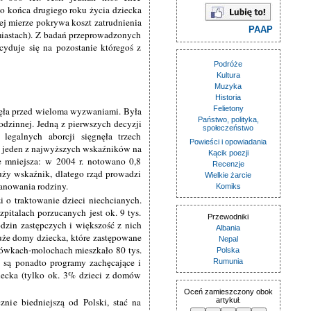
do końca drugiego roku życia dziecka
nej mierze pokrywa koszt zatrudnienia
PAAP
miastach). Z badań przeprowadzonych
cyduje się na pozostanie któregoś z
Podróże
Kultura
Muzyka
Historia
Felietony
ęła przed wieloma wyzwaniami. Była
Państwo, polityka,
dzinnej. Jedną z pierwszych decyzji
społeczeństwo
legalnych aborcji sięgnęła trzech
Powieści i opowiadania
to jeden z najwyższych wskaźników na
Kącik poezji
ie mniejsza: w 2004 r. notowano 0,8
Recenzje
duży wskaźnik, dlatego rząd prowadzi
Wielkie żarcie
anowania rodziny.
Komiks
zi o traktowanie dzieci niechcianych.
pitalach porzucanych jest ok. 9 tys.
Przewodniki
dzin zastępczych i większość z nich
Albania
 duże domy dziecka, które zastępowane
Nepal
cówkach-molochach mieszkało 80 tys.
Polska
e są ponadto programy zachęcające i
Rumunia
iecka (tylko ok. 3% dzieci z domów
Oceń zamieszczony obok
nie biedniejszą od Polski, stać na
artykuł.