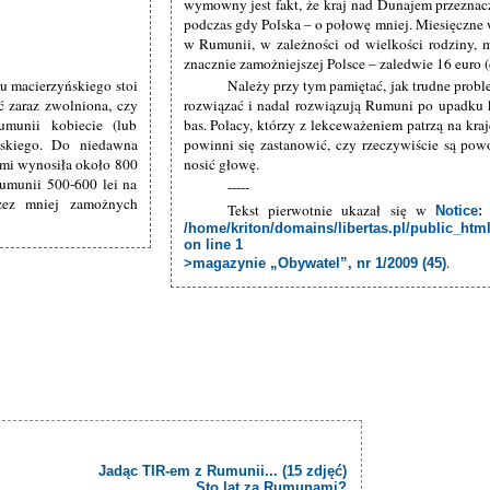
wymowny jest fakt, że kraj nad Dunajem przeznac
podczas gdy Polska – o połowę mniej. Miesięczne
w Rumunii, w zależności od wielkości rodziny, 
znacznie zamożniejszej Polsce – zaledwie 16 euro (d
u macierzyńskiego stoi
Należy przy tym pamiętać, jak trudne prob
ć zaraz zwolniona, czy
rozwiązać i nadal rozwiązują Rumuni po upadku
umunii kobiecie (lub
bas. Polacy, którzy z lekceważeniem patrzą na kr
lskiego. Do niedawna
powinni się zastanowić, czy rzeczywiście są po
kami wynosiła około 800
nosić głowę.
Rumunii 500-600 lei na
-----
rzez mniej zamożnych
Tekst pierwotnie ukazał się w
Notice
:
/home/kriton/domains/libertas.pl/public_ht
on line
1
.
>magazynie „Obywatel”, nr 1/2009 (45)
Jadąc TIR-em z Rumunii... (15 zdjęć)
Sto lat za Rumunami?