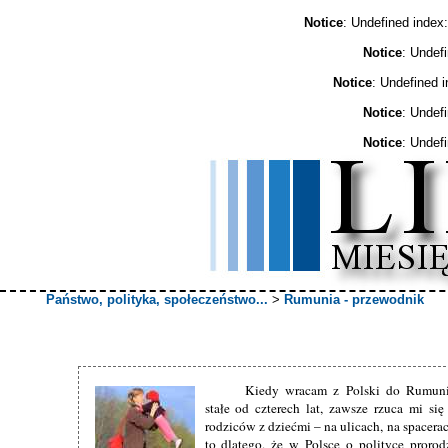
Notice
: Undefined ind
Notice
: Undef
Notice
: Undefined 
Notice
: Undef
Notice
: Undef
Państwo, polityka, społeczeństwo...
>
Rumunia - przewodnik
Kiedy wracam z Polski do Rumuni
stałe od czterech lat, zawsze rzuca mi si
rodziców z dziećmi – na ulicach, na spacera
to dlatego, że w Polsce o polityce proro