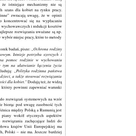
 że istniejące mechanizmy nie są
h szans dla kobiet na rynku pracy.
zinne” zwracają uwagę, że w opinii
o koncentrować się na wypłacaniu
ch wychowawczych i redukcji kosztów
ajlepsze rozwiązania uważane są np.
 wybór miejsc pracy, które to metody
torek badań, pisze:
Ochrona rodziny
owym. Istnieje potrzeba szerszych i
h na pomoc rodzinie w wychowaniu
 tym na ułatwianie łączenia życia
kludują:
Polityka rodzinna państwa
zieci, a także stosować rozwiązania
ści dla kobiet.
Dodają też, że widzą
w, którzy powinni zapewniać warunki
, do rozwiązań systemowych na wzór
łe biorąc pod uwagę zasobność tych
różnica między Polską a Rumunią jest
e piany wokół etycznych aspektów
e rozwiązania zachęcające ludzi do
połowa krajów Unii Europejskiej ma
h, Polski – nie ma. Jeszcze bardziej