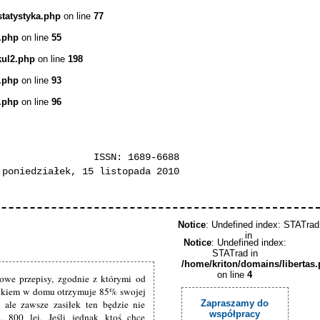
statystyka.php
on line
77
.php
on line
55
kul2.php
on line
198
.php
on line
93
.php
on line
96
ISSN: 1689-6688
poniedziałek, 15 listopada 2010
Notice
: Undefined index: STATrad
in
Notice
: Undefined index:
STATrad in
/home/kriton/domains/libertas
on line
4
owe przepisy, zgodnie z którymi od
ieckiem w domu otrzymuje 85% swojej
 ale zawsze zasiłek ten będzie nie
Zapraszamy do
współpracy
 800 lei. Jeśli jednak ktoś chce