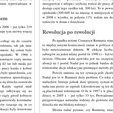
entnie wprowadzana w
zrezygnować z urlopu i szybciej wrócić do pracy, 
dostaje część tego zasiłku (ok. 300 lei). To w pew
opiekunki (300-600 lei na miesiąc w mniejszych 
sem
w 2008 r. wynika, że jedynie 13% rodzin nie de
rodziców w domu z dzieckiem.
u 2006 – już tylko 219
Rewolucja po rewolucji
kraju tym znowu więcej
Po upadku reżimu Ceauşescu Rumunia stan
 cofnąć się do czasów
to między innymi konieczność zmian w polityce ro
rodzinna, tak jak inne
było unieważnienie dekretu. W efekcie liczba 
ymusie. Jej celem było
zabiegów na jeden udany poród (w 1990 r.) – był 
ospodarki. W 1966 r.
świecie. Obecnie skala zjawiska jest na szczęśc
 usunięcie ciąży można
aborcji na 1 poród. Nadal jest to jednak bardzo 
j 42 lat lub miała już
różnorodne akcje edukacyjne promujące metody pl
h pracy każda z kobiet
m było sprawdzenie, czy
Powoli zmienia się też sytuacja jeśli chod
jonariusz sprawdzający,
Nadal jest to w Rumunii duży problem. Co roku sz
a się dziecka zostawała
maluchów. Istnieje jednak dość sprawny system ro
. Każdy szpital miał
trafia tam prosto ze szpitali. Likwidowane są też
biegi odbywają się na
są placówkami rodzinnymi. O ile w 1997 r. w pla
 ciąży groził kobiecie
dzieci, w 2005 r. – już tylko 33 tys. Prowadzon
organizowały koszmarne
przygotowujące naturalne rodziny do powrotu dz
ów (szacuje się, że co
dziecka nie ma bliskiej rodziny).
ikacji) były kierowane
Można zadać pytanie, czy Rumunię, znacz