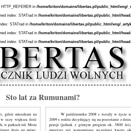
ex: HTTP_REFERER in
/home/kriton/domains/libertas.pl/public_html/eng/_
ined index: STATrad in
/home/kriton/domains/libertas.pl/public_html/head
index: STATrad in
/home/kriton/domains/libertas.pl/public_html/eng/_arty
ined index: STATrad in
/home/kriton/domains/libertas.pl/public_html/head
ined index: STATrad in
/home/kriton/domains/libertas.pl/public_html/head
Sto lat za Rumunami?
i, gdzie mieszkam na
W październiku 2008 r. weszły w życie n
ę w oczy większa ilość
2009 r. rodzic decydujący się na pozostanie z dz
ch, w parkach itd. Może
pensji (jednak z górnym progiem ok. 3800 lei),
dzinnej dużo się mówi,
mniejszy niż wspomniana wcześniej kwota ok.