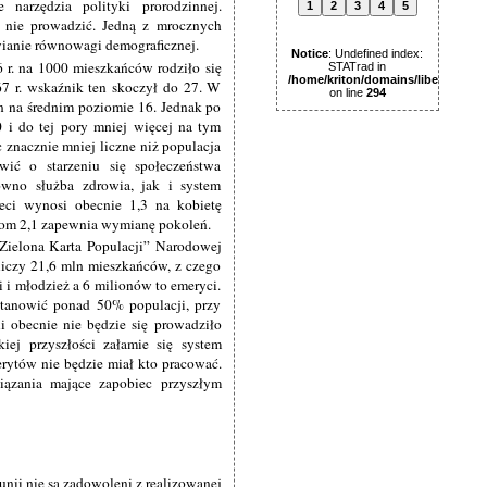
narzędzia polityki prorodzinnej.
1
2
3
4
5
j nie prowadzić. Jedną z mrocznych
ianie równowagi demograficznej.
Notice
: Undefined index:
 r. na 1000 mieszkańców rodziło się
STATrad in
/home/kriton/domains/libertas.pl
7 r. wskaźnik ten skoczył do 27. W
on line
294
n na średnim poziomie 16. Jednak po
 i do tej pory mniej więcej na tym
 znacznie mniej liczne niż populacja
ić o starzeniu się społeczeństwa
ówno służba zdrowia, jak i system
eci wynosi obecnie 1,3 na kobietę
ziom 2,1 zapewnia wymianę pokoleń.
Zielona Karta Populacji” Narodowej
liczy 21,6 mln mieszkańców, z czego
i i młodzież a 6 milionów to emeryci.
tanowić ponad 50% populacji, przy
i obecnie nie będzie się prowadziło
kiej przyszłości załamie się system
rytów nie będzie miał kto pracować.
ązania mające zapobiec przyszłym
i nie są zadowoleni z realizowanej