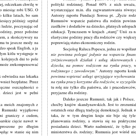
iej, odczekam chwilę w
polityki rodzinnej. Ponad 60% z nich uważa,
 co miesiąc robi USG. O
wystarczające m.in. dla zagwarantowania równyc
 kilku latach, bo sam
Autorzy raportu Fundacji Sorosa pt. „Życie rod
esięcy później: szpital
Rumunów wsparcie państwa dla rodzin powinn
i ludzie, poczynając od
zasiłków i dodatków na dziecko, płatnych urlopa
odziny, przez położne
edukacji. Tymczasem w krajach „starej” Unii za n
kiem, a skończywszy na
elastyczne godziny pracy dla rodziców czy większy
 ma tu jeszcze mody na
poprawiają status ekonomiczny rodzin.
zo speak English, a ja
Socjolog Raluca Popescu, jedna ze współau
ałym kitlu występuje w
nie powinna polegać jedynie na wsparciu finans
a kolejnych dni to pole
zróżnicowanych działań i usług skierowanyc
ga może zrekompensować
dziecka, na pomoc rodzicom na rynku pracy, w
rodzinnego z zawodowym.
Autorzy raportu kon
c odwiedza nas lekarka
powinna wspierać usługi sprzyjające wychowaniu d
ównież bezpłatne. Przez
na rynku pracy korzystne dla rodziców, w szczególno
ęczne oszczędności o
tu rolę nie tylko dla państwa, ale i pracodawcó
 dzieci jest w pełni
przyjazne dla rodziny.
Daleko jeszcze Rumunii, tak jak i Polsce
ka moich znajomych z
choćby krajów skandynawskich. Jest to zrozumia
me Rumunki wyjątkowe
ostatnich oraz długą tradycję demokracji. Jednak 
dni graniczy z cudem,
taka, że w tym drugim kraju nie bije się tyl
sarskie cięcie nawet w
planowania rodziny, a stawia się na praktyczn
proszone po długim
posiadania dzieci. Warto nadmienić, że tylko 
będąc w stanie się nim
ministerstwa ds. rodziny; Rumunia jest wśród nic