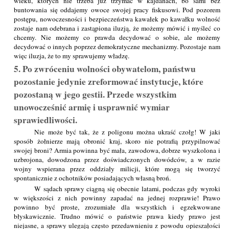
wieku, których nie trzeba już trzymać w kajdanach, bo sami bez
buntowania się oddajemy owoce swojej pracy fiskusowi. Pod pozorem
postępu, nowoczesności i bezpieczeństwa kawałek po kawałku wolność
zostaje nam odebrana i zastąpiona iluzją, że możemy mówić i myśleć co
chcemy. Nie możemy co prawda decydować o sobie, ale możemy
decydować o innych poprzez demokratyczne mechanizmy. Pozostaje nam
więc iluzja, że to my sprawujemy władzę.
5. Po zwróceniu wolności obywatelom, państwu
pozostanie jedynie zreformować instytucje, które
pozostaną w jego gestii. Przede wszystkim
unowocześnić armię i usprawnić wymiar
sprawiedliwości.
Nie może być tak, że z poligonu można ukraść czołg! W jaki
sposób żołnierze mają obronić kraj, skoro nie potrafią przypilnować
swojej broni? Armia powinna być mała, zawodowa, dobrze wyszkolona i
uzbrojona, dowodzona przez doświadczonych dowódców, a w razie
wojny wspierana przez oddziały milicji, które mogą się tworzyć
spontanicznie z ochotników posiadających własną broń.
W sądach sprawy ciągną się obecnie latami, podczas gdy wyroki
w większości z nich powinny zapadać na jednej rozprawie! Prawo
powinno być proste, zrozumiałe dla wszystkich i egzekwowane
błyskawicznie. Trudno mówić o państwie prawa kiedy prawo jest
niejasne, a sprawy ulegają często przedawnieniu z powodu opieszałości