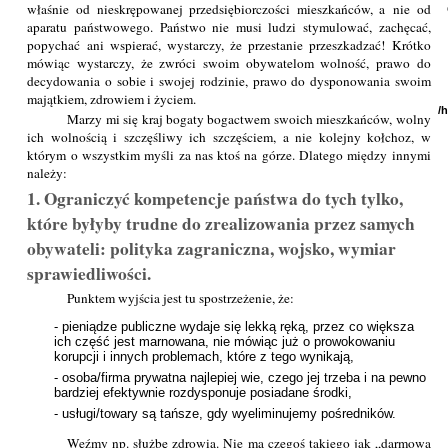
właśnie od nieskrępowanej przedsiębiorczości mieszkańców, a nie od
aparatu państwowego. Państwo nie musi ludzi stymulować, zachęcać,
popychać ani wspierać, wystarczy, że przestanie przeszkadzać! Krótko
mówiąc wystarczy, że zwróci swoim obywatelom wolność, prawo do
decydowania o sobie i swojej rodzinie, prawo do dysponowania swoim
majątkiem, zdrowiem i życiem.
/
Marzy mi się kraj bogaty bogactwem swoich mieszkańców, wolny
ich wolnością i szczęśliwy ich szczęściem, a nie kolejny kołchoz, w
którym o wszystkim myśli za nas ktoś na górze. Dlatego między innymi
należy:
1. Ograniczyć kompetencje państwa do tych tylko,
które byłyby trudne do zrealizowania przez samych
obywateli: polityka zagraniczna, wojsko, wymiar
sprawiedliwości.
Punktem wyjścia jest tu spostrzeżenie, że:
- pieniądze publiczne wydaje się lekką ręką, przez co większa
ich część jest marnowana, nie mówiąc już o prowokowaniu
korupcji i innych problemach, które z tego wynikają,
- osoba/firma prywatna najlepiej wie, czego jej trzeba i na pewno
bardziej efektywnie rozdysponuje posiadane środki,
- usługi/towary są tańsze, gdy wyeliminujemy pośredników.
Weźmy np. służbę zdrowia. Nie ma czegoś takiego jak „darmowa