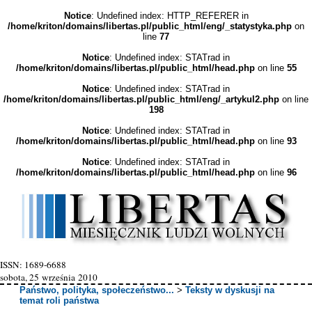
Notice
: Undefined index: HTTP_REFERER in
/home/kriton/domains/libertas.pl/public_html/eng/_statystyka.php
on
line
77
Notice
: Undefined index: STATrad in
/home/kriton/domains/libertas.pl/public_html/head.php
on line
55
Notice
: Undefined index: STATrad in
/home/kriton/domains/libertas.pl/public_html/eng/_artykul2.php
on line
198
Notice
: Undefined index: STATrad in
/home/kriton/domains/libertas.pl/public_html/head.php
on line
93
Notice
: Undefined index: STATrad in
/home/kriton/domains/libertas.pl/public_html/head.php
on line
96
ISSN: 1689-6688
sobota, 25 września 2010
Państwo, polityka, społeczeństwo...
>
Teksty w dyskusji na
temat roli państwa