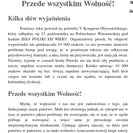
Przede wszystkim Wolność!
N
/
Kilka słów wyjaśnienia
Poniższy tekst powstał na potrzeby V Kongresu Obywatelskiego,
który odbędzie się 23 października na Politechnice Warszawskiej pod
hasłem
IDEA POLSKI XXI WIEKU
. Organizatorzy prosili, by objętość
wypowiedzi nie przekraczała 10 000 znaków, co nie powinno stanowić
problemu biorąc pod uwagę, że w poniższym tekście nie odkrywam
przysłowiowej Ameryki, a idea, która mi przyświecała, jest stara jak świat.
Niestety, żyjemy w czasach kiedy Prawda nie ma dość siły przebicia, a
rzeczy zupełnie oczywiste trzeba tłumaczyć. Krótko mówiąc: 10 000
znaków okazało się być ilością zupełnie niewystarczającą. Jeśli ktoś
czegoś nie rozumie lub z czymś się nie zgadza, to zapraszam do
kulturalnej dyskusji.
Przede wszystkim Wolność!
Myślę, że większość z nas nie jest zadowolona z tego, jak
funkcjonuje nasze państwo. Mało kto dostrzega jednak, że szkopuł nie w
tym, iż państwo jakieś problemy źle rozwiązuje, ale w tym, że w ogóle
próbuje je rozwiązać, a wręcz samo je prowokuje swoimi
nieprzemyślanymi działaniami. Ujmując sprawę inaczej: za dużo jest
państwa w państwie, a za mało wolności, tymczasem rozwój kraju zależy