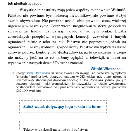
lub niedbalstwa sądu.
Wolność
Wszystkie te postulaty mają jeden wspólny mianownik:
.
Państwo nie powinno być nadzorcą niewolników, ale powinno służyć
swoim obywatelom. Nie powinno rościć sobie prawa do coraz większej
ingerencji w nasze życie. Coraz więcej uregulowań w sferze gospodarki
sprawia, że trudno już dzisiaj mówić o wolnym rynku. Liczba
absurdalnych przepisów, wymaganych koncesji, zezwoleń i innych
ograniczeń rośnie z roku na rok. Państwo nie poprzestaje jednak na
ograniczaniu naszej wolności gospodarczej. Państwo ma wpływ na nasze
zdrowie poprzez kontrolę nad służbą zdrowia, na to co możemy, a czego
nie możemy jeść, na to co możemy oglądać w telewizji, a nawet na
wychowanie naszych dzieci! To trzeba zmienić.
Witold Wieszczek
Kolega
Piotr Brzeziński
słusznie zwrócił mi uwagę, że pierwsze symptomy
"choroby" można było dostrzec jeszcze w XIX wieku, gdy stany północne
uniemożliwiły stanom południowym secesję z Unii. Ponieważ jednak, jak już
pisałem, długość mojej wypowiedzi nie pozwalała na długie wyjaśnienia,
postanowiłem pozostawić to uproszczenie i symboliczną cezurę pomiędzy
XIX a XX wiekiem.
Załóż wątek dotyczący tego tekstu na forum
Teksty w dyskusji na temat roli państwa: