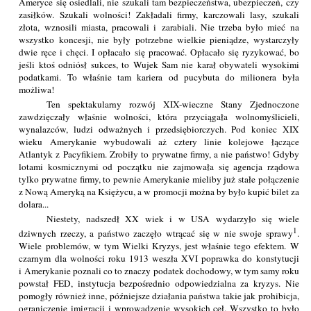
Ameryce się osiedlali, nie szukali tam bezpieczeństwa, ubezpieczeń, czy
zasiłków. Szukali wolności! Zakładali firmy, karczowali lasy, szukali
złota, wznosili miasta, pracowali i zarabiali. Nie trzeba było mieć na
wszystko koncesji, nie były potrzebne wielkie pieniądze, wystarczyły
dwie ręce i chęci. I opłacało się pracować. Opłacało się ryzykować, bo
jeśli ktoś odniósł sukces, to Wujek Sam nie karał obywateli wysokimi
podatkami. To właśnie tam kariera od pucybuta do milionera była
możliwa!
Ten spektakularny rozwój XIX-wieczne Stany Zjednoczone
zawdzięczały właśnie wolności, która przyciągała wolnomyślicieli,
wynalazców, ludzi odważnych i przedsiębiorczych. Pod koniec XIX
wieku Amerykanie wybudowali aż cztery linie kolejowe łączące
Atlantyk z Pacyfikiem. Zrobiły to prywatne firmy, a nie państwo! Gdyby
lotami kosmicznymi od początku nie zajmowała się agencja rządowa
tylko prywatne firmy, to pewnie Amerykanie mieliby już stałe połączenie
z Nową Ameryką na Księżycu, a w promocji można by było kupić bilet za
dolara...
Niestety, nadszedł XX wiek i w USA wydarzyło się wiele
1
dziwnych rzeczy, a państwo zaczęło wtrącać się w nie swoje sprawy
.
Wiele problemów, w tym Wielki Kryzys, jest właśnie tego efektem. W
czarnym dla wolności roku 1913 weszła XVI poprawka do konstytucji
i Amerykanie poznali co to znaczy podatek dochodowy, w tym samy roku
powstał FED, instytucja bezpośrednio odpowiedzialna za kryzys. Nie
pomogły również inne, późniejsze działania państwa takie jak prohibicja,
ograniczenie imigracji i wprowadzenie wysokich ceł. Wszystko to było