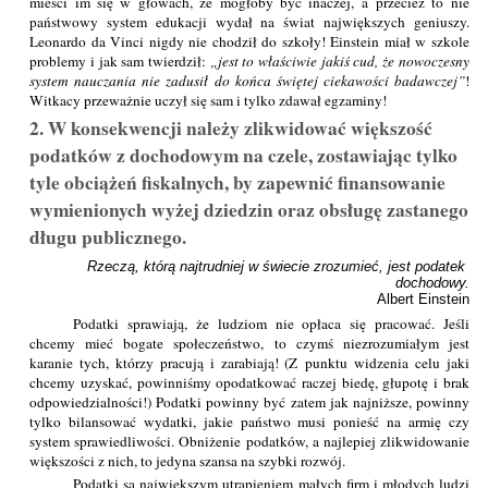
mieści im się w głowach, że mogłoby być inaczej, a przecież to nie
państwowy system edukacji wydał na świat największych geniuszy.
Leonardo da Vinci nigdy nie chodził do szkoły! Einstein miał w szkole
problemy i jak sam twierdził:
jest to właściwie jakiś cud, że nowoczesny
system nauczania nie zadusił do końca świętej ciekawości badawczej
!
Witkacy przeważnie uczył się sam i tylko zdawał egzaminy!
2. W konsekwencji należy zlikwidować większość
podatków z dochodowym na czele, zostawiając tylko
tyle obciążeń fiskalnych, by zapewnić finansowanie
wymienionych wyżej dziedzin oraz obsługę zastanego
długu publicznego.
Rzeczą, którą najtrudniej w świecie zrozumieć, jest podatek 
dochodowy.
Albert Einstein
Podatki sprawiają, że ludziom nie opłaca się pracować. Jeśli
chcemy mieć bogate społeczeństwo, to czymś niezrozumiałym jest
karanie tych, którzy pracują i zarabiają! (Z punktu widzenia celu jaki
chcemy uzyskać, powinniśmy opodatkować raczej biedę, głupotę i brak
odpowiedzialności!) Podatki powinny być zatem jak najniższe, powinny
tylko bilansować wydatki, jakie państwo musi ponieść na armię czy
system sprawiedliwości. Obniżenie podatków, a najlepiej zlikwidowanie
większości z nich, to jedyna szansa na szybki rozwój.
Podatki są największym utrapieniem małych firm i młodych ludzi