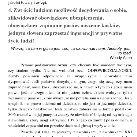
jakości towary i usługi.
4. Zwrócić ludziom możliwość decydowania o sobie,
zlikwidować obowiązkowe ubezpieczenia,
obowiązkowe zapinanie pasów, noszenie kasków,
jednym słowem zaprzestać ingerencji w prywatne
życie ludzi!
Wierzę, że tam w górze jest coś, co czuwa nad nami. Niestety, jest 
to rząd.
Woody Allen
Pytanie podstawowe brzmi: czy chcemy być narodem wolnym,
czy stadem bydła. Nie ma wolności bez... ODPOWIEDZIALNOŚCI.
Każdy powinien odpowiadać za swoje życie i dowolnie nim
dysponować. Jeśli państwo decyduje o tym, czego się uczę, czy mam
zapinać pasy, nosić kask, ubezpieczać się, a nawet o tym co i gdzie mam
prawo jeść, a czego nie... to nie jestem człowiekiem wolnym, tylko
własnością państwa, które uważa, że nie potrafię sam o siebie zadbać. Jeśli
urzędnik ma prawo odebrać mi dziecko, to nie jest to już moje dziecko,
tylko dziecko państwowe. Jeśli państwo zabiera mi w formie podatków
80% owoców mojej pracy, to znaczy że niewiele różnię się od rzymskiego
niewolnika, który mógł zatrzymać 10% z tego co zarobił poza domem, a
właściciel zapewniał mu przecież dach nad głową i wyżywienie.
Prawda jest taka, że jesteśmy niewolnikami, niewolnikami XXI