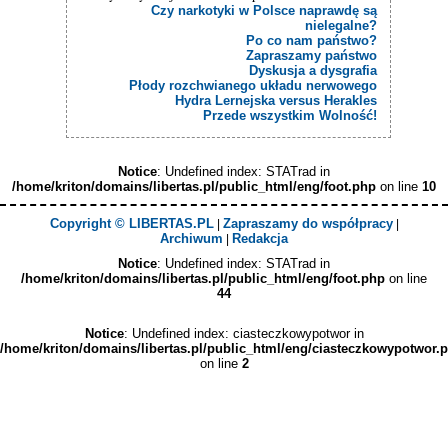
Czy narkotyki w Polsce naprawdę są
nielegalne?
Po co nam państwo?
Zapraszamy państwo
Dyskusja a dysgrafia
Płody rozchwianego układu nerwowego
Hydra Lernejska versus Herakles
Przede wszystkim Wolność!
Notice
: Undefined index: STATrad in
/home/kriton/domains/libertas.pl/public_html/eng/foot.php
on line
10
Copyright © LIBERTAS.PL
Zapraszamy do współpracy
|
|
Archiwum
Redakcja
|
Notice
: Undefined index: STATrad in
/home/kriton/domains/libertas.pl/public_html/eng/foot.php
on line
44
Notice
: Undefined index: ciasteczkowypotwor in
/home/kriton/domains/libertas.pl/public_html/eng/ciasteczkowypotwor.
on line
2