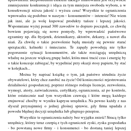
zmniejszenie konkurencji i idąca za tym mniejsza swoboda wyboru, a w
konsekwencji niższa jakość i wyższa cena! Wszystkie te ograniczenia
wprowadza się podobno w naszym – konsumentów – interesie! Nie wiem
jak inni, ale ja wolę kupować produkty tańsze i lepszej jakości.
Wspomniane wyżej ponad 300 zawodów to dopiero początek, co chwilę
bowiem pojawiają się nowe pomysły, by wprowadzić państwowe
egzaminy np. dla fryzjerek, dziennikarzy, aktorów, dekarzy, a nawet dla
niań. Za chwilę o takie pozwolenie będą musiały się pewnie starać
sprzątaczki, kelnerki i śmieciarze. Te zapędy powodują nie tylko
pogorszenie sytuacji konsumentów, ale także rozciągają urzędniczą
władzę na jeszcze większą grupę ludzi, która musi tracić czas i energię by
o takie koncesje zabiegać, by wypełniać przy okazji stosy papieru, by stać
w kolejkach...
Można by napisać książkę o tym, jak państwo utrudnia życie
obywatelowi, który chce zarobić na życie! Od konieczności rejestrowania
działalności gospodarczej, poprzez różnego rodzaju licencje, zezwolenia,
wymogi, atesty, zaświadczenia, certyfikaty, ograniczenia, aż po kontrole,
które ostatecznie nad tym wszystkim czuwają i które mogą każdego
zrujnować choćby w wyniku kaprysu urzędnika. Na pewno każdy z nas
słyszał przynajmniej o jednej głośnej sprawie, gdy firma upadała z
powodu błędnej decyzji urzędnika lub głupiego przepisu.
Wszystkie te ograniczenia należy bez wyjątku znieść! Stracą tylko
urzędnicy, którzy teraz czerpią z tych ograniczeń zyski, zyska gospodarka
- bo powstaną nowe firmy - i konsumenci - bo dostaną taniej lepszej