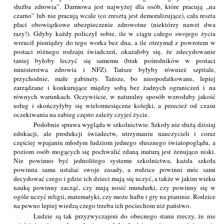
służba zdrowia”. Darmowa jest najwyżej dla osób, które pracują „na
czarno” lub nie pracują wcale (co zresztą jest demoralizujące), cała reszta
płaci obowiązkowe ubezpieczenie zdrowotne (niektórzy nawet dwa
razy!). Gdyby każdy policzył sobie, ile w ciągu całego swojego życia
wrzucił pieniędzy do tego worka bez dna, a ile otrzymał z powrotem w
postaci różnego rodzaju świadczeń, okazałoby się, że zdecydowanie
taniej byłoby leczyć się samemu (brak pośredników w postaci
ministerstwa zdrowia i NFZ). Tańsze byłyby również szpitale,
przychodnie, małe gabinety. Tańsze, bo nieopodatkowane, lepiej
zarządzane i konkurujące między sobą bez żadnych ograniczeń i na
równych warunkach. Oczywiście, w naturalny sposób wzrosłaby jakość
usług i skończyłyby się wielomiesięczne kolejki, a przecież od czasu
oczekiwania na zabieg często zależy czyjeś życie.
Podobnie sprawa wygląda w szkolnictwie. Szkoły nie służą dzisiaj
edukacji, ale produkcji świadectw, utrzymaniu nauczycieli i coraz
częściej wpajaniu młodym ludziom jednego słusznego światopoglądu, a
poziom osób mogących się pochwalić zdaną maturą jest żenująco niski.
Nie powinno być jednolitego systemu szkolnictwa, każda szkoła
powinna sama ustalać swoje zasady, a rodzice powinni móc sami
decydować czego i gdzie ich dzieci mają się uczyć, a także w jakim wieku
naukę powinny zacząć, czy mają nosić mundurki, czy powinny się w
ogóle uczyć religii, matematyki, czy może haftu i gry na pianinie. Rodzice
na pewno lepiej wiedzą czego trzeba ich pociechom niż państwo.
Ludzie są tak przyzwyczajeni do obecnego stanu rzeczy, że nie