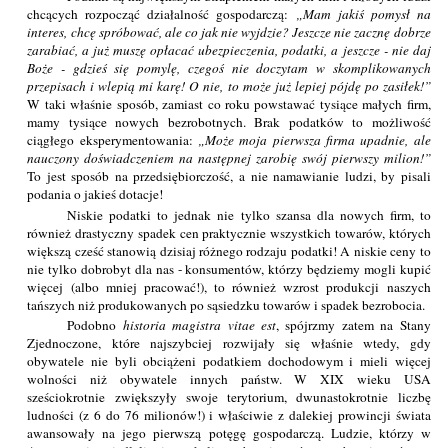
chcących rozpocząć działalność gospodarczą:
Mam jakiś pomysł na
interes, chcę spróbować, ale co jak nie wyjdzie? Jeszcze nie zacznę dobrze
zarabiać, a już muszę opłacać ubezpieczenia, podatki, a jeszcze - nie daj
Boże - gdzieś się pomylę, czegoś nie doczytam w skomplikowanych
przepisach i wlepią mi karę! O nie, to może już lepiej pójdę po zasiłek!
W taki właśnie sposób, zamiast co roku powstawać tysiące małych firm,
mamy tysiące nowych bezrobotnych. Brak podatków to możliwość
ciągłego eksperymentowania:
Może moja pierwsza firma upadnie, ale
nauczony doświadczeniem na następnej zarobię swój pierwszy milion!
To jest sposób na przedsiębiorczość, a nie namawianie ludzi, by pisali
podania o jakieś dotacje!
Niskie podatki to jednak nie tylko szansa dla nowych firm, to
również drastyczny spadek cen praktycznie wszystkich towarów, których
większą cześć stanowią dzisiaj różnego rodzaju podatki! A niskie ceny to
nie tylko dobrobyt dla nas - konsumentów, którzy będziemy mogli kupić
więcej (albo mniej pracować!), to również wzrost produkcji naszych
tańszych niż produkowanych po sąsiedzku towarów i spadek bezrobocia.
Podobno
historia magistra vitae est
, spójrzmy zatem na Stany
Zjednoczone, które najszybciej rozwijały się właśnie wtedy, gdy
obywatele nie byli obciążeni podatkiem dochodowym i mieli więcej
wolności niż obywatele innych państw. W XIX wieku USA
sześciokrotnie zwiększyły swoje terytorium, dwunastokrotnie liczbę
ludności (z 6 do 76 milionów!) i właściwie z dalekiej prowincji świata
awansowały na jego pierwszą potęgę gospodarczą. Ludzie, którzy w