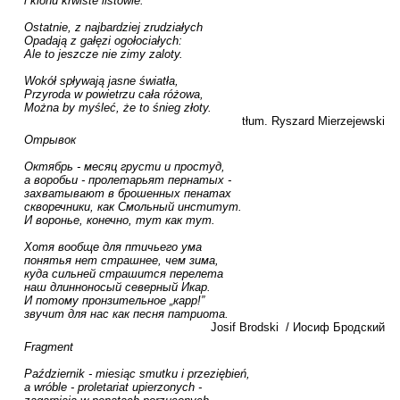
i klonu krwiste listowie.

Ostatnie, z najbardziej zrudziałych

Opadają z gałęzi ogołociałych:

Ale to jeszcze nie zimy zaloty.

Wokół spływają jasne światła,

Przyroda w powietrzu cała różowa,

Można by myśleć, że to śnieg złoty.
tłum. Ryszard Mierzejewski
Отрывок

Октябрь - месяц грусти и простуд,

а воробьи - пролетарьят пернатых -

захватывают в брошенных пенатах

скворечники, как Смольный институт.

И вороньe, конечно, тут как тут.

Хотя вообще для птичьего ума

понятья нет страшнее, чем зима,

куда сильней страшится перелета

наш длинноносый северный Икар.

И потому пронзительное „карр!”

звучит для нас как песня патриота.
Josif Brodski  / Иосиф Бродский
Fragment

Październik - miesiąc smutku i przeziębień,

a wróble - proletariat upierzonych -
