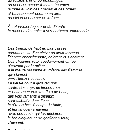
de feuilles d’or et de branchages;

un vent qui brasse à mains énormes

la cime au loin des chênes et des ormes

et brusquement comme un arrêt

du ciel entier autour de la forêt.

À cet instant fugace et de détente

la madone des soirs à ses corbeaux commande.

Des troncs, de haut en bas cassés

comme si l’or d’un glaive en avait traversé

l’écorce encor fumante, éclatent et s’abattent.

Des chaumes roux soudainement en feu

s’ouvrent par le milieu

à la meute passante et volante des flammes

qui clament

vers l’horizon cuivreux.

Le fleuve bout à gros remous

contre des caps de limons roux

et noue entre eux ses flots de boue;

des vols ramants d’oiseaux

sont culbutés dans l’eau,

la tête en bas, à coups de faulx,

et les tanguants navires

avec des bruits qui les déchirent,

le foc claquant et se gonflant à faux;

chavirent.
