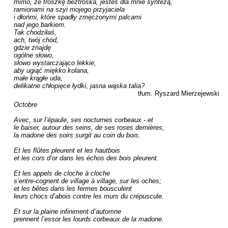
mimo, że troszkę beztroska, jesteś dla mnie syntezą,

ramionami na szyi mojego przyjaciela

i dłońmi, które spadły zmęczonymi palcami

nad jego barkiem.

Tak chodziłaś,

ach, twój chód,

gdzie znajdę

ogólne słowo,

słowo wystarczająco lekkie,

aby ugiąć miękko kolana,

małe krągłe uda,

delikatne chłopięce łydki, jasna wąska talia?
tłum. Ryszard Mierzejewski
Octobre

Avec, sur l’épaule, ses nocturnes corbeaux - et

le baiser, autour des seins, de ses roses dernières,

la madone des soirs surgit au coin du bois.

Et les flûtes pleurent et les hautbois

et les cors d’or dans les échos des bois pleurent.

Et les appels de cloche à cloche

s’entre-cognent de village à village, sur les oches;

et les bêtes dans les fermes bousculent

leurs chocs d’abois contre les murs du crépuscule.

Et sur la plaine infiniment d’automne

prennent l’essor les lourds corbeaux de la madone.
