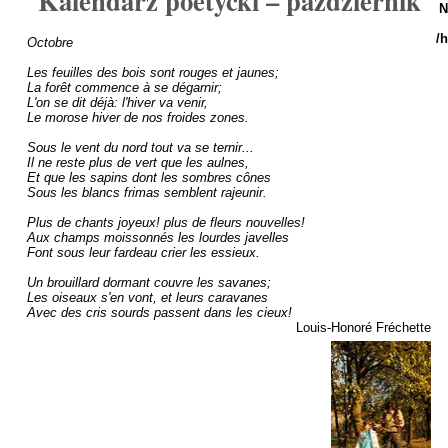
Kalendarz poetycki – październik
N
/
Octobre

Les feuilles des bois sont rouges et jaunes;

La forêt commence à se dégarnir;

L'on se dit déjà: l'hiver va venir,

Le morose hiver de nos froides zones.

Sous le vent du nord tout va se ternir...

Il ne reste plus de vert que les aulnes,

Et que les sapins dont les sombres cônes

Sous les blancs frimas semblent rajeunir.

Plus de chants joyeux! plus de fleurs nouvelles!

Aux champs moissonnés les lourdes javelles

Font sous leur fardeau crier les essieux.

Un brouillard dormant couvre les savanes;

Les oiseaux s'en vont, et leurs caravanes

Avec des cris sourds passent dans les cieux!
Louis-Honoré Fréchette