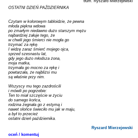
tłum. Ryszard Mierzejewski
OSTATNI DZIEŃ PAŹDZIERNIKA

Czytam w kolorowym tabloidzie, że pewna

młoda piękna wdowa 

po zmarłym niedawno dużo starszym mężu

najbardziej żałuje tego, że 

w chwili jego śmierci nie mogła go

trzymać za rękę.

I widzę zaraz śmierć mojego ojca, 

sprzed szesnastu lat,

gdy jego dużo młodsza żona,

moja matka,

trzymała go mocno za rękę i

powtarzała, że najbliżsi mu 

są właśnie przy nim.

Wszyscy mu tego zazdrościli

i mówili po pogrzebie:

Ten to miał szczęście w życiu

do samego końca,

rodzina żegnała go z estymą i 

nawet słońce świeciło mu jak w maju,

a był to przecież 

ostatni dzień października.

Ryszard Mierzejewski
oceń / komentuj