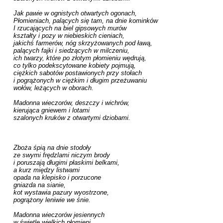
Jak pawie w ognistych otwartych ogonach,

Płomieniach, palących się tam, na dnie kominków

I rzucających na biel gipsowych murów

kształty i pozy w niebieskich cieniach,

jakichś farmerów, nóg skrzyżowanych pod ławą,

palących fajki i siedzących w milczeniu,

ich twarzy, które po złotym płomieniu wędrują,

co tylko podekscytowane kobiety pojmują,

ciężkich sabotów postawionych przy stołach

i pogrążonych w ciężkim i długim przeżuwaniu

wołów, leżących w oborach.

Madonna wieczorów, deszczy i wichrów,

kierująca gniewem i lotami

szalonych kruków z otwartymi dziobami. 

Zboża śpią na dnie stodoły

ze swymi frędzlami niczym brody

i poruszają długimi płaskimi belkami,

a kurz między listwami

opada na klepisko i porzucone

gniazda na sianie,

kot wystawia pazury wyostrzone,

pogrążony leniwie we śnie.

Madonna wieczorów jesiennych

w świetle wielkich płomieni
