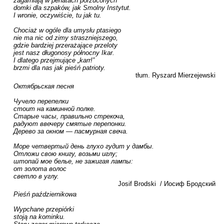
zagarniają w penatach porzuconych 

domki dla szpaków, jak Smolny Instytut.

I wronie, oczywiście, tu jak tu.

Chociaż w ogóle dla umysłu ptasiego

nie ma nic od zimy straszniejszego,

gdzie bardziej przerażające przeloty

jest nasz długonosy północny Ikar.

I dlatego przejmujące „karr!”

brzmi dla nas jak pieśń patrioty.
tłum. Ryszard Mierzejewski
Октябрьская песня

Чучело перепелки

стоит на каминной полке.

Старые часы, правильно стрекоча,

радуют ввечеру смятые перепонки.

Дерево за окном — пасмурная свеча.

Море четвертый день глухо гудит у дамбы.

Отложи свою книгу, возьми иглу;

штопай мое белье, не зажигая лампы:

от золота волос

светло в углу.
Josif Brodski  / Иосиф Бродский
Pieśń październikowa

Wypchane przepiórki

stoją na kominku.
