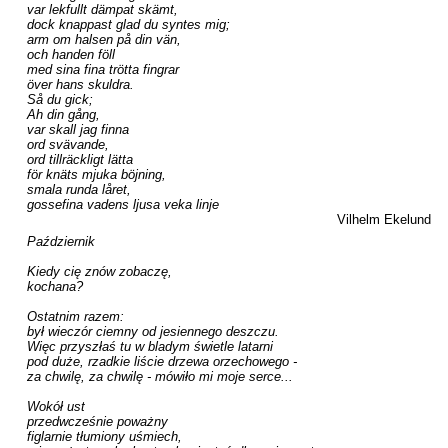
var lekfullt dämpat skämt,

dock knappast glad du syntes mig;

arm om halsen på din vän,

och handen föll

med sina fina trötta fingrar

över hans skuldra.

Så du gick;

Ah din gång,

var skall jag finna

ord svävande,

ord tillräckligt lätta

för knäts mjuka böjning,

smala runda låret,

gossefina vadens ljusa veka linje
Vilhelm Ekelund
Październik

Kiedy cię znów zobaczę,

kochana?

Ostatnim razem:

był wieczór ciemny od jesiennego deszczu.

Więc przyszłaś tu w bladym świetle latarni

pod duże, rzadkie liście drzewa orzechowego -

za chwilę, za chwilę - mówiło mi moje serce...

Wokół ust

przedwcześnie poważny

figlarnie tłumiony uśmiech,
