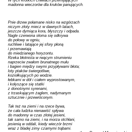
W tych krótkich chwilach przemijających

madonna wieczorów dla kruków panujących.

Pnie drzew połamane nisko na wzgórzach

niczym złoty miecz w dawnych latach,

jeszcze dymiąca kora, błyszczy i odpada.

Nagle czerwona słoma się odkrywa 

do połowy w ogniu,

ruchliwe i latające jej sfory płoną

i przemawiają

do miedzianego horyzontu.

Rzeka błotnista w rwącym strumieniu

naprzeciw zwałom brunatnego mułu

i bagien między swymi przypływami błota;

loty ptaków świergotliwe,

koziołkujących po wodzie.

łebkami w dół i ciałem wyprostowanym,

i kołyszące się statki

z donośnymi syrenami, 

z trzaskającym żaglem, nadymanym

sztucznie i przewróconym.

Tak też na ziemi i na rzece bywa,

że cała ludzka nienawiść spływa

do madonny w czas złotej jesieni,

tak samo na ziemi, i na morza otchłani,

jesienią w oddali, kiedy wieczór brzmi

wraz z bladej zimy czarnymi trąbami.