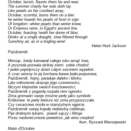
October, lavish, flaunts them far and near;

The summer charily her reds doth lay

Like jewels on her costliest array;

October, scornful, burns them on a bier.

he winter hoards his pearls of frost in sign

Of kingdom: whiter pearls than winter knew,

Or Empress wore, in Egypt's ancient line,

October, feasting 'neath her dome of blue,

Drinks at a single draught, slow filtered through

Sunshiny air, as in a tingling wine!
Helen Hunt Jackson
Październik

Miesiąc, kiedy karnawał całego roku wciąż trwa,

A przyroda pozwala dzikiej ziemi  sobie chodzić

I jeden pojedynczy dzień całym sezonem wypełnić.

A czas wiosny to jej kochana barwa biało-purpurowa;

Październik, hojny, paraduje daleko i blisko;

Lato miłosiernie ukazuje jego czerwoności,

Niczym klejnotów swoich kosztowności;

Październik z pogardą rozpala nimi ognisko.

Zima gromadzi swoje mroźne perły jako symbole

Królestwa: te perły bielsze niż zima przypuszczała

Czy cesarzowa nosiła w starożytnym egpicie,

Październik swoją kopułę niebieską celebruje,

Pije drobnymi łykami,  powoli sączy i filtruje

Przez nasłonecznione powietrze, jak wino cierpkie!
tłum. Ryszard Mierzejewski
Matin d'Octobre
