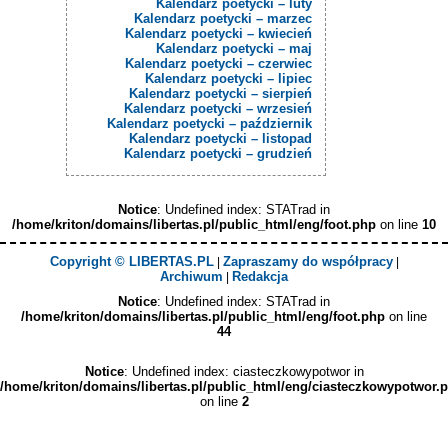
Kalendarz poetycki – luty
Kalendarz poetycki – marzec
Kalendarz poetycki – kwiecień
Kalendarz poetycki – maj
Kalendarz poetycki – czerwiec
Kalendarz poetycki – lipiec
Kalendarz poetycki – sierpień
Kalendarz poetycki – wrzesień
Kalendarz poetycki – październik
Kalendarz poetycki – listopad
Kalendarz poetycki – grudzień
Notice
: Undefined index: STATrad in
/home/kriton/domains/libertas.pl/public_html/eng/foot.php
on line
10
Copyright © LIBERTAS.PL
Zapraszamy do współpracy
|
|
Archiwum
Redakcja
|
Notice
: Undefined index: STATrad in
/home/kriton/domains/libertas.pl/public_html/eng/foot.php
on line
44
Notice
: Undefined index: ciasteczkowypotwor in
/home/kriton/domains/libertas.pl/public_html/eng/ciasteczkowypotwor.
on line
2