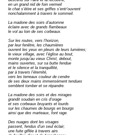
en un grand nid de foin vermeil

le chat s’étire et ses griffes s’entr’ouvrent

nonchalamment à travers le sommeil.

La madone des soirs d’automne

éclaire avec de grands flambeaux

le vol au loin de ses corbeaux.

Sur les routes, vers l’horizon,

par leur fenêtre, les chaumières

ouvrent les yeux en pleurs de leurs lumières;

le vieux village, avec l’église au bout,

monte jusqu’au vieux Christ, debout,

mains ouvertes, sur sa butte fendue

et le silence et la tranquillité,

par à travers l’éternité,

vers les terreaux couleur de cendre

de ses deux mains immensément tendues

semblent tomber et se répandre.

La madone des soirs et des mirages

grandit soudain en cris d’orage

et ses corbeaux bruyants et lourds

sur les chaumes de bourgs en bourgs

ainsi que des marteaux, font rage.

Des nuages dont les visages

passent, fendus d’un seul éclair;

une fuite giflée à travers airs
