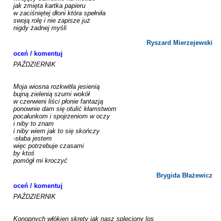
jak zmięta kartka papieru

w zaciśniętej dłoni która spełniła

swoją rolę i nie zapisze już

nigdy żadnej myśli

Ryszard Mierzejewski
oceń / komentuj
PAŹDZIERNIK

Moja wiosna rozkwitła jesienią

bujną zielenią szumi wokół

w czerwieni liści płonie fantazją

ponownie dam się otulić kłamstwom

pocałunkom i spojrzeniom w oczy 

i niby to znam

i niby wiem jak to się skończy

-słaba jestem

więc potrzebuje czasami 

by ktoś 

pomógł mi kroczyć

Brygida Błażewicz
oceń / komentuj
PAŹDZIERNIK

Konopnych włókien skręty jak nasz spleciony los
