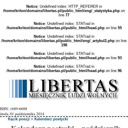
Notice
: Undefined index: HTTP_REFERER in
/home/kriton/domains/libertas.pl/public_html/eng/_statystyka.php
on
line
77
Notice
: Undefined index: STATrad in
/home/kriton/domains/libertas.pl/public_html/head.php
on line
55
Notice
: Undefined index: STATrad in
/home/kriton/domains/libertas.pl/public_html/eng/_artykul2.php
on line
198
Notice
: Undefined index: STATrad in
/home/kriton/domains/libertas.pl/public_html/head.php
on line
93
Notice
: Undefined index: STATrad in
/home/kriton/domains/libertas.pl/public_html/head.php
on line
96
ISSN: 1689-6688
środa, 01 października 2014
Kącik poezji
>
Kalendarz poetycki