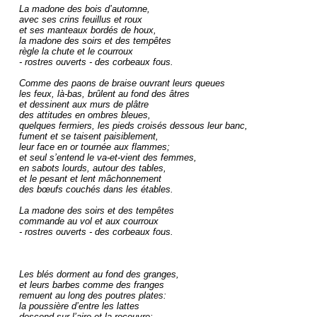
La madone des bois d’automne,

avec ses crins feuillus et roux

et ses manteaux bordés de houx,

la madone des soirs et des tempêtes

règle la chute et le courroux

- rostres ouverts - des corbeaux fous.

Comme des paons de braise ouvrant leurs queues

les feux, là-bas, brûlent au fond des âtres

et dessinent aux murs de plâtre

des attitudes en ombres bleues,

quelques fermiers, les pieds croisés dessous leur banc,

fument et se taisent paisiblement,

leur face en or tournée aux flammes;

et seul s’entend le va-et-vient des femmes,

en sabots lourds, autour des tables,

et le pesant et lent mâchonnement

des bœufs couchés dans les étables.

La madone des soirs et des tempêtes

commande au vol et aux courroux

- rostres ouverts - des corbeaux fous.

Les blés dorment au fond des granges,

et leurs barbes comme des franges

remuent au long des poutres plates:

la poussière d’entre les lattes

descend sur l’aire et la recouvre;
