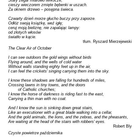
Stary zegar miarowo terkocze,

cieszy wieczorem zmięte bębenki w uszach.

Za oknem drzewo – posępna świeca.

Czwarty dzień morze głucho buczy przy zaporze.

Odłóż swoją książkę, weź igłę;

ceruj moją bieliznę, nie zapalając lampy:

od złotych włosów

światło w kącie.
tłum. Ryszard Mierzejewski
The Clear Air of October

I can see outdoors the gold wings without birds 

Flying around, and the wells of cold water 

Without walls standing eighty feet up in the air, 

I can feel the crickets' singing carrying them into the sky. 

I know these shadows are falling for hundreds of miles, 

Crossing lawns in tiny towns, and the doors 

	of Catholic churches; 

I know the horse of darkness is riding fast to the east,

Carrying a thin man with no coat. 

And I know the sun is sinking down great stairs, 

Like an executioner with a great blade walking into a cellar, 

And the gold animals, the lions, and the zebras, and the pheasants,

Are waiting at the head of the stairs with robbers' eyes.
Robert Bly
Czyste powietrze października
