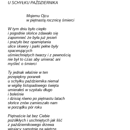
U SCHYŁKU PAŹDZIERNIKA

		Mojemu Ojcu 

		w piętnastą rocznicę śmierci

W tym dniu było ciepło

i pogodnie słońce zdawało się 

zapomnieć że była już jesień 

i prażyło bez opamiętania

ulice skwery i parki pełne były

spacerujących 

uśmiechniętych twarzy i z pewnością 

nie był to czas aby umierać ani 

myśleć o śmierci

Ty jednak właśnie w ten

przepiękny poranek 

u schyłku października niemal 

w wigilię listopadowego święta 

umierałeś w szpitalu długo 

i boleśnie

i dzisiaj równo po piętnastu latach 

słońce znów zamieszało nam 

w porządku pór roku

Piętnaście lat bez Ciebie

pożółkłych i uschniętych jak liść 

z październikowego drzewa

wirujący samotnie na wietrze
