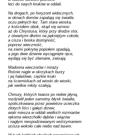
leci do swych kruków w oddali.

Na drogach, po horyzont widocznych, 

w oknach domów zapalają się światła 

oczu pełnych łez. Tam stara wioska,

z kościołem obok, skąd się wznosi 

aż do Chrystusa, który przy drodze stoi,

z otwartymi dłońmi na pękniętym cokole,

a cisza i boska dostojność,

poprzez wieczność,

na ziemi pokrytej popiołem opadają,

a jego dwie dziwnie wyciągnięte ręce,

wydają się być złamane, zwisają.

Madonna wieczorów i miraży

Rośnie nagle w okrzykach burzy

i jej hałaśliwe, ciężkie kruki

na ścierniskach od wioski do wioski,

jak wielkie młoty szaleją.

Chmury, których twarze po niebie płyną,

rozdzielił jeden samotny błysk światła;

spoliczkowana przez powietrze ucieczka

złotych liści i gałęzi drzew;

wiatr miesza w oddali wielkich rozmiarów

rękoma wierzchołki dębów i wiązów

i nagłym niespodziewanym wstrzymaniem

ucisza wokoło całe niebo nad lasem.
