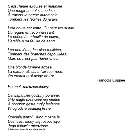
C'est l'heure exquise et matinale 

Que rougit un soleil soudain. 

A travers la brume automnale 

Tombent les feuilles du jardin.

Leur chute est lente. Ou peut les suivre 

Du regard en reconnaissant

Le chêne à sa feuille de cuivre, 

L'érable à sa feuille de sang.

Les dernières, les plus rouillées, 

Tombent des branches dépouillées: 

Mais ce n'est pas l'hiver encor.

Une blonde lumière arrose 

La nature, et, dans l'air tout rose,

On croirait qu'il neige de l'or.
François Coppée
Poranek październikowy

Są wspaniałe godziny poranne,

Gdy nagle czerwieni się słońce.

A poprzez gęste mgły jesienne

W ogrodzie opadają liście.

Opadają powoli. Albo można je

Dostrzec, kiedy się rozpoznaje

Jego listowie miedziane
