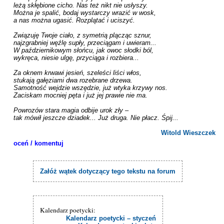
leżą skłębione cicho. Nas też nikt nie usłyszy.

Można je spalić, bodaj wystarczy wrazić w wosk,

a nas można ugasić. Rozplątać i uciszyć.

Związuję Twoje ciało, z symetrią plącząc sznur,

najzgrabniej węźlę supły, przeciągam i uwieram...

W październikowym słońcu, jak owoc słodki ból,

wykręca, niesie ulgę, przyciąga i rozbiera...

Za oknem krwawi jesień, szeleści liści włos,

stukają gałęziami dwa rozebrane drzewa.

Samotność wejdzie wszędzie, już wtyka krzywy nos.

Zaciskam mocniej pęta i już jej prawie nie ma.

Powrozów stara magia odbije urok zły –

tak mówił jeszcze dziadek... Już druga. Nie płacz. Śpij...

Witold Wieszczek
oceń / komentuj
Załóż wątek dotyczący tego tekstu na forum
Kalendarz poetycki:
Kalendarz poetycki – styczeń