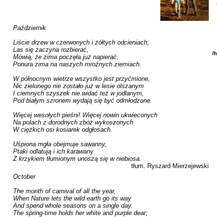
Październik 

Liście drzew w czerwonych i żółtych odcieniach,

Las się zaczyna rozbierać,

/
Mówią, że zima poczęła już napierać,

Ponura zima na naszych mroźnych ziemiach.

W północnym wietrze wszystko jest przyćmione,

Nic zielonego nie zostało już w lesie olszanym

I ciemnych szyszek nie widać też w jodlanym,

Pod białym szronem wydają się być odmłodzone.

Więcej wesołych pieśni! Więcej nowin ukwieconych

Na polach z dorodnych zbóż wykoszonych

W ciężkich osi kosiarek odgłosach.

Uśpiona mgła obejmuje sawanny,

Ptaki odlatują i ich karawany

Z krzykiem tłumionym unoszą się w niebiosa.
tłum. Ryszard Mierzejewski
October

The month of carnival of all the year,

When Nature lets the wild earth go its way

And spend whole seasons on a single day.

The spring-time holds her white and purple dear;
