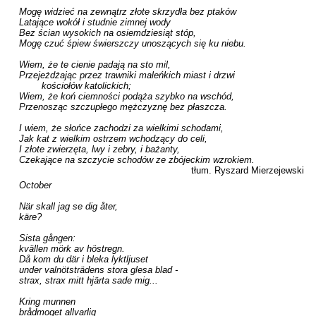
Mogę widzieć na zewnątrz złote skrzydła bez ptaków

Latające wokół i studnie zimnej wody

Bez ścian wysokich na osiemdziesiąt stóp,

Mogę czuć śpiew świerszczy unoszących się ku niebu.

Wiem, że te cienie padają na sto mil,

Przejeżdżając przez trawniki maleńkich miast i drzwi 

	kościołów katolickich;

Wiem, że koń ciemności podąża szybko na wschód,

Przenosząc szczupłego mężczyznę bez płaszcza.

I wiem, że słońce zachodzi za wielkimi schodami,

Jak kat z wielkim ostrzem wchodzący do celi,

I złote zwierzęta, lwy i zebry, i bażanty,

Czekające na szczycie schodów ze zbójeckim wzrokiem.
tłum. Ryszard Mierzejewski
October

När skall jag se dig åter,

käre?

Sista gången:

kvällen mörk av höstregn.

Då kom du där i bleka lyktljuset

under valnötsträdens stora glesa blad -

strax, strax mitt hjärta sade mig...

Kring munnen

brådmoget allvarlig
