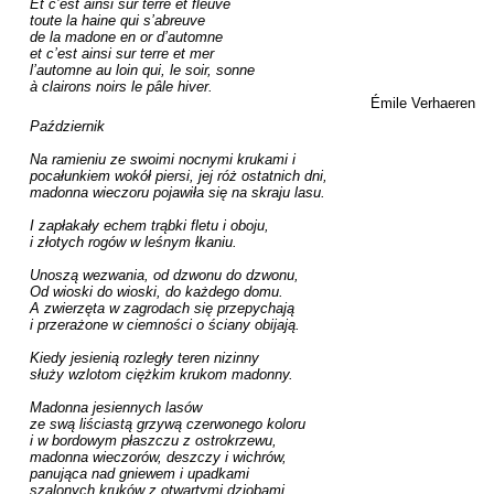
Et c’est ainsi sur terre et fleuve

toute la haine qui s’abreuve

de la madone en or d’automne

et c’est ainsi sur terre et mer

l’automne au loin qui, le soir, sonne

à clairons noirs le pâle hiver.
Émile Verhaeren
Październik

Na ramieniu ze swoimi nocnymi krukami i

pocałunkiem wokół piersi, jej róż ostatnich dni,

madonna wieczoru pojawiła się na skraju lasu.

I zapłakały echem trąbki fletu i oboju,

i złotych rogów w leśnym łkaniu.

Unoszą wezwania, od dzwonu do dzwonu,

Od wioski do wioski, do każdego domu.

A zwierzęta w zagrodach się przepychają

i przerażone w ciemności o ściany obijają.

Kiedy jesienią rozległy teren nizinny

służy wzlotom ciężkim krukom madonny.

Madonna jesiennych lasów

ze swą liściastą grzywą czerwonego koloru

i w bordowym płaszczu z ostrokrzewu,

madonna wieczorów, deszczy i wichrów,

panująca nad gniewem i upadkami

szalonych kruków z otwartymi dziobami.
