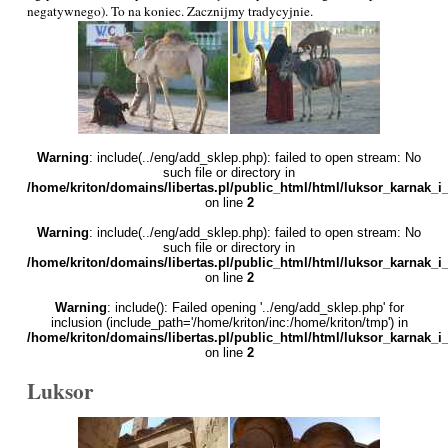
negatywnego). To na koniec. Zacznijmy tradycyjnie.
Warning
: include(../eng/add_sklep.php): failed to open stream: No
such file or directory in
/home/kriton/domains/libertas.pl/public_html/html/luksor_karnak_
on line
2
Warning
: include(../eng/add_sklep.php): failed to open stream: No
such file or directory in
/home/kriton/domains/libertas.pl/public_html/html/luksor_karnak_
on line
2
Warning
: include(): Failed opening '../eng/add_sklep.php' for
inclusion (include_path='/home/kriton/inc:/home/kriton/tmp') in
/home/kriton/domains/libertas.pl/public_html/html/luksor_karnak_
on line
2
Luksor