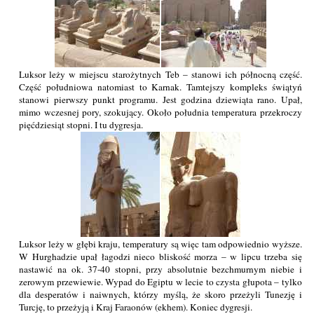
Luksor leży w miejscu starożytnych Teb – stanowi ich północną część.
Część południowa natomiast to Karnak. Tamtejszy kompleks świątyń
stanowi pierwszy punkt programu. Jest godzina dziewiąta rano. Upał,
mimo wczesnej pory, szokujący. Około południa temperatura przekroczy
pięćdziesiąt stopni. I tu dygresja.
Luksor leży w głębi kraju, temperatury są więc tam odpowiednio wyższe.
W Hurghadzie upał łagodzi nieco bliskość morza – w lipcu trzeba się
nastawić na ok. 37-40 stopni, przy absolutnie bezchmurnym niebie i
zerowym przewiewie. Wypad do Egiptu w lecie to czysta głupota – tylko
dla desperatów i naiwnych, którzy myślą, że skoro przeżyli Tunezję i
Turcję, to przeżyją i Kraj Faraonów (ekhem). Koniec dygresji.