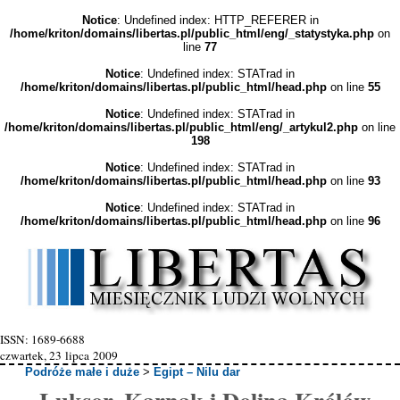
Notice
: Undefined index: HTTP_REFERER in
/home/kriton/domains/libertas.pl/public_html/eng/_statystyka.php
on
line
77
Notice
: Undefined index: STATrad in
/home/kriton/domains/libertas.pl/public_html/head.php
on line
55
Notice
: Undefined index: STATrad in
/home/kriton/domains/libertas.pl/public_html/eng/_artykul2.php
on line
198
Notice
: Undefined index: STATrad in
/home/kriton/domains/libertas.pl/public_html/head.php
on line
93
Notice
: Undefined index: STATrad in
/home/kriton/domains/libertas.pl/public_html/head.php
on line
96
ISSN: 1689-6688
czwartek, 23 lipca 2009
Podróże małe i duże
>
Egipt – Nilu dar