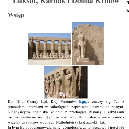
Luksor, Karnak i Dolina Królów
N
/
Wstęp
Dar Nilu, Czarny Ląd, Kraj Faraonów.
, znaczy się. Ten z
Egipt
piramidami, mumiami w sarkofagach, papirusem i oazami na pustyni.
Niegdysiejsza angielska kolonia z przebogatą historią i zabytkami
rozpoznawalnymi na całym świecie. Raj dla amatorów nurkowania i
wszelakich sportów wodnych. Najludniejszy kraj arabski. Tak.
Ja bym Egipt podsumowała mniej górnolotnie, za to rzeczowo i treściwie