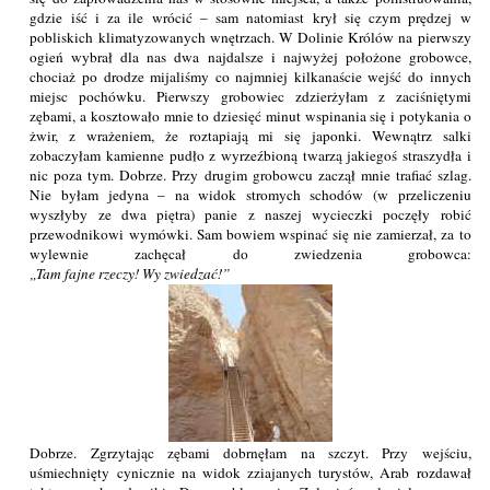
gdzie iść i za ile wrócić – sam natomiast krył się czym prędzej w
pobliskich klimatyzowanych wnętrzach. W Dolinie Królów na pierwszy
ogień wybrał dla nas dwa najdalsze i najwyżej położone grobowce,
chociaż po drodze mijaliśmy co najmniej kilkanaście wejść do innych
miejsc pochówku. Pierwszy grobowiec zdzierżyłam z zaciśniętymi
zębami, a kosztowało mnie to dziesięć minut wspinania się i potykania o
żwir, z wrażeniem, że roztapiają mi się japonki. Wewnątrz salki
zobaczyłam kamienne pudło z wyrzeźbioną twarzą jakiegoś straszydła i
nic poza tym. Dobrze. Przy drugim grobowcu zaczął mnie trafiać szlag.
Nie byłam jedyna – na widok stromych schodów (w przeliczeniu
wyszłyby ze dwa piętra) panie z naszej wycieczki poczęły robić
przewodnikowi wymówki. Sam bowiem wspinać się nie zamierzał, za to
wylewnie zachęcał do zwiedzenia grobowca:
Tam fajne rzeczy! Wy zwiedzać!
Dobrze. Zgrzytając zębami dobrnęłam na szczyt. Przy wejściu,
uśmiechnięty cynicznie na widok zziajanych turystów, Arab rozdawał