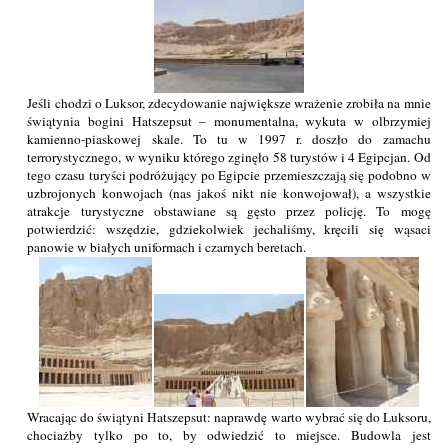
Jeśli chodzi o Luksor, zdecydowanie największe wrażenie zrobiła na mnie
świątynia bogini Hatszepsut – monumentalna, wykuta w olbrzymiej
kamienno-piaskowej skale. To tu w 1997 r. doszło do zamachu
terrorystycznego, w wyniku którego zginęło 58 turystów i 4 Egipcjan. Od
tego czasu turyści podróżujący po Egipcie przemieszczają się podobno w
uzbrojonych konwojach (nas jakoś nikt nie konwojował), a wszystkie
atrakcje turystyczne obstawiane są gęsto przez policję. To mogę
potwierdzić: wszędzie, gdziekolwiek jechaliśmy, kręcili się wąsaci
panowie w białych uniformach i czarnych beretach.
Wracając do świątyni Hatszepsut: naprawdę warto wybrać się do Luksoru,
chociażby tylko po to, by odwiedzić to miejsce. Budowla jest