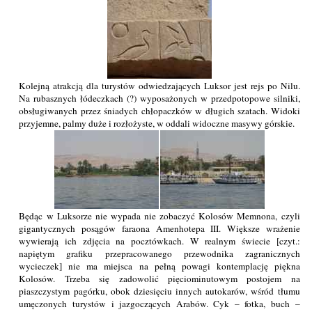
Kolejną atrakcją dla turystów odwiedzających Luksor jest rejs po Nilu.
Na rubasznych łódeczkach (?) wyposażonych w przedpotopowe silniki,
obsługiwanych przez śniadych chłopaczków w długich szatach. Widoki
przyjemne, palmy duże i rozłożyste, w oddali widoczne masywy górskie.
Będąc w Luksorze nie wypada nie zobaczyć Kolosów Memnona, czyli
gigantycznych posągów faraona Amenhotepa III. Większe wrażenie
wywierają ich zdjęcia na pocztówkach. W realnym świecie [czyt.:
napiętym grafiku przepracowanego przewodnika zagranicznych
wycieczek] nie ma miejsca na pełną powagi kontemplację piękna
Kolosów. Trzeba się zadowolić pięciominutowym postojem na
piaszczystym pagórku, obok dziesięciu innych autokarów, wśród tłumu
umęczonych turystów i jazgoczących Arabów. Cyk – fotka, buch –