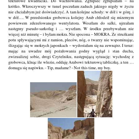
tekturowe kwadraciki. Do wachlowania. Zgłupieć zgłupiałam – na
krótko. Wkroczywszy w tunel poczułam zaduch jakiego nigdy w życiu
nie chciałabym już doświadczyć. A tam kolejne schody: w dół i w górę, i
w dół…. W przedsionku grobowca kolejny Arab chłodził się mizernym
powiewem zdezelowanego wentylatora. Weszłam do salki, ujrzałam
następny pseudo-sarkofag i … wyszłam. W środku przebywałam nie
więcej niż minutę – i byłam mokra. Nie spocona – MOKRA. Ze strużkami
potu spływającymi mi z ramion, pleców, nóg, o twarzy nie wspominając,
ślizgając się w mokrych japonkach – wydostałam się na zewnątrz. I teraz:
mając na uwadze mój pożałowania godny wygląd i stan ducha,
zwizualizuj sobie, drogi Czytelniku, następującą sytuację: wychodzę z
grobowca, klnąc ile wlezie, oddaję Arabowi tekturową tabliczkę, a ten …
domaga się napiwku. - Tip, madame? - Not this time, my boy.