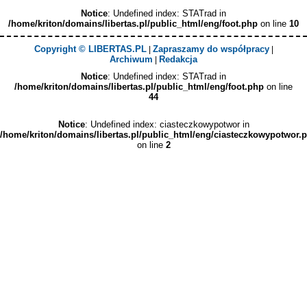
Notice
: Undefined index: STATrad in
/home/kriton/domains/libertas.pl/public_html/eng/foot.php
on line
10
Copyright © LIBERTAS.PL
Zapraszamy do współpracy
|
|
Archiwum
Redakcja
|
Notice
: Undefined index: STATrad in
/home/kriton/domains/libertas.pl/public_html/eng/foot.php
on line
44
Notice
: Undefined index: ciasteczkowypotwor in
/home/kriton/domains/libertas.pl/public_html/eng/ciasteczkowypotwor.
on line
2