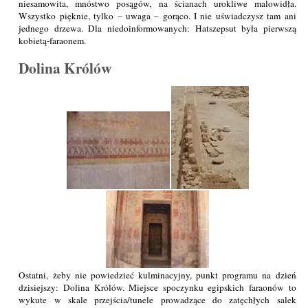
niesamowita, mnóstwo posągów, na ścianach urokliwe malowidła.
Wszystko pięknie, tylko – uwaga – gorąco. I nie uświadczysz tam ani
jednego drzewa. Dla niedoinformowanych: Hatszepsut była pierwszą
kobietą-faraonem.
Dolina Królów
Ostatni, żeby nie powiedzieć kulminacyjny, punkt programu na dzień
dzisiejszy: Dolina Królów. Miejsce spoczynku egipskich faraonów to
wykute w skale przejścia/tunele prowadzące do zatęchłych salek