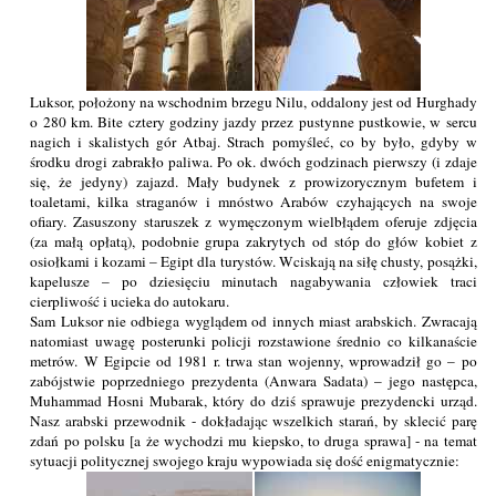
Luksor, położony na wschodnim brzegu Nilu, oddalony jest od Hurghady
o 280 km. Bite cztery godziny jazdy przez pustynne pustkowie, w sercu
nagich i skalistych gór Atbaj. Strach pomyśleć, co by było, gdyby w
środku drogi zabrakło paliwa. Po ok. dwóch godzinach pierwszy (i zdaje
się, że jedyny) zajazd. Mały budynek z prowizorycznym bufetem i
toaletami, kilka straganów i mnóstwo Arabów czyhających na swoje
ofiary. Zasuszony staruszek z wymęczonym wielbłądem oferuje zdjęcia
(za małą opłatą), podobnie grupa zakrytych od stóp do głów kobiet z
osiołkami i kozami – Egipt dla turystów. Wciskają na siłę chusty, posążki,
kapelusze – po dziesięciu minutach nagabywania człowiek traci
cierpliwość i ucieka do autokaru.
Sam Luksor nie odbiega wyglądem od innych miast arabskich. Zwracają
natomiast uwagę posterunki policji rozstawione średnio co kilkanaście
metrów. W Egipcie od 1981 r. trwa stan wojenny, wprowadził go – po
zabójstwie poprzedniego prezydenta (Anwara Sadata) – jego następca,
Muhammad Hosni Mubarak, który do dziś sprawuje prezydencki urząd.
Nasz arabski przewodnik - dokładając wszelkich starań, by sklecić parę
zdań po polsku [a że wychodzi mu kiepsko, to druga sprawa] - na temat
sytuacji politycznej swojego kraju wypowiada się dość enigmatycznie: