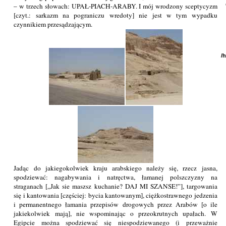
– w trzech słowach: UPAŁ-PIACH-ARABY. I mój wrodzony sceptycyzm
[czyt.: sarkazm na pograniczu wredoty] nie jest w tym wypadku
czynnikiem przesądzającym.
/
Jadąc do jakiegokolwiek kraju arabskiego należy się, rzecz jasna,
spodziewać: nagabywania i natręctwa, łamanej polszczyzny na
straganach [„Jak sie maszsz kuchanie? DAJ MI SZANSE!”], targowania
się i kantowania [częściej: bycia kantowanym], ciężkostrawnego jedzenia
i permanentnego łamania przepisów drogowych przez Arabów [o ile
jakiekolwiek mają], nie wspominając o przeokrutnych upałach. W
Egipcie można spodziewać się niespodziewanego (i przeważnie