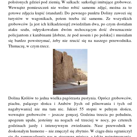
położonych gdzieś pod ziemią. W salkach: sarkofagi imitujące grobowce.
Wewnątrz pomieszczeń nie wolno robić samemu zdjęć, można za to
gotowe zdjęcia kupić (standard). Do pewnego punktu Doliny zawozi się
turystów w wagonikach, potem trzeba iść samemu. Ze wszystkich
grobowców [a jest ich kilkadziesiąt] zwiedziłam dwa, po czym dostałam
ataku szału, odpyskowałam dwóm rechoczącym dość dwuznacznie
policjantom z karabinami [dobrze, że pod nosem i po polsku] i musiałam
się bardzo powstrzymać, żeby nie rzucić się na naszego przewodnika.
Tłumaczę, w czym rzecz.
Dolina Królów to jedna wielka pagórzasta pustynia. Oprócz grobowców,
piachu, palącego słońca i Arabów [tych od pilnowania i tych od
nagabywania] nie ma tam nic. Jakieś 55 stopni w pełnym słońcu,
wewnątrz grobowców – jeszcze goręcej. Godzina trzecia po południu,
apogeum upału, jesteśmy na nogach od trzeciej w nocy, po czterech
godzinach jazdy i intensywnym zwiedzaniu. Nasz przewodnik w
doskonałym humorze – nie zmęczył się zbytnio. W ciągu dnia ograniczył
się do zaprowadzenia nas w stosowne miejsca, a także poinstruowania,