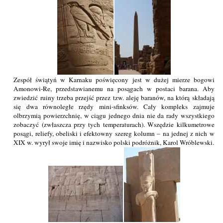
Zespół świątyń w Karnaku poświęcony jest w dużej mierze bogowi
Amonowi-Re, przedstawianemu na posągach w postaci barana. Aby
zwiedzić ruiny trzeba przejść przez tzw. aleję baranów, na którą składają
się dwa równoległe rzędy mini-sfinksów. Cały kompleks zajmuje
olbrzymią powierzchnię, w ciągu jednego dnia nie da rady wszystkiego
zobaczyć (zwłaszcza przy tych temperaturach). Wszędzie kilkumetrowe
posągi, reliefy, obeliski i efektowny szereg kolumn – na jednej z nich w
XIX w. wyrył swoje imię i nazwisko polski podróżnik, Karol Wróblewski.