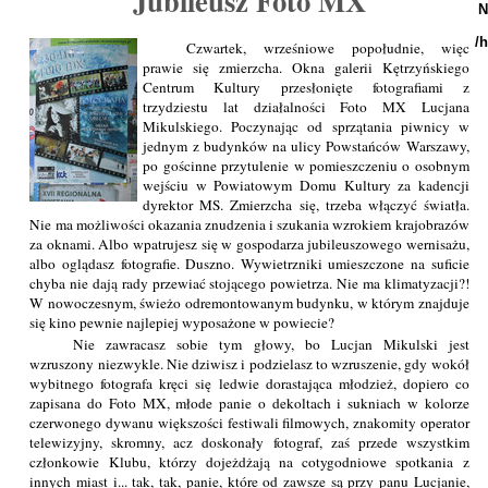
Jubileusz Foto MX
N
/
Czwartek, wrześniowe popołudnie, więc
prawie się zmierzcha. Okna galerii Kętrzyńskiego
Centrum Kultury przesłonięte fotografiami z
trzydziestu lat działalności Foto MX Lucjana
Mikulskiego. Poczynając od sprzątania piwnicy w
jednym z budynków na ulicy Powstańców Warszawy,
po gościnne przytulenie w pomieszczeniu o osobnym
wejściu w Powiatowym Domu Kultury za kadencji
dyrektor MS. Zmierzcha się, trzeba włączyć światła.
Nie ma możliwości okazania znudzenia i szukania wzrokiem krajobrazów
za oknami. Albo wpatrujesz się w gospodarza jubileuszowego wernisażu,
albo oglądasz fotografie. Duszno. Wywietrzniki umieszczone na suficie
chyba nie dają rady przewiać stojącego powietrza. Nie ma klimatyzacji?!
W nowoczesnym, świeżo odremontowanym budynku, w którym znajduje
się kino pewnie najlepiej wyposażone w powiecie?
Nie zawracasz sobie tym głowy, bo Lucjan Mikulski jest
wzruszony niezwykle. Nie dziwisz i podzielasz to wzruszenie, gdy wokół
wybitnego fotografa kręci się ledwie dorastająca młodzież, dopiero co
zapisana do Foto MX, młode panie o dekoltach i sukniach w kolorze
czerwonego dywanu większości festiwali filmowych, znakomity operator
telewizyjny, skromny, acz doskonały fotograf, zaś przede wszystkim
członkowie Klubu, którzy dojeżdżają na cotygodniowe spotkania z
innych miast i... tak, tak, panie, które od zawsze są przy panu Lucjanie,