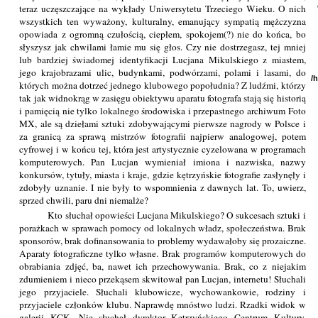
teraz uczęszczające na wykłady Uniwersytetu Trzeciego Wieku. O nich
wszystkich ten wyważony, kulturalny, emanujący sympatią mężczyzna
opowiada z ogromną czułością, ciepłem, spokojem(?) nie do końca, bo
słyszysz jak chwilami łamie mu się głos. Czy nie dostrzegasz, tej mniej
lub bardziej świadomej identyfikacji Lucjana Mikulskiego z miastem,
jego krajobrazami ulic, budynkami, podwórzami, polami i lasami, do
/
których można dotrzeć jednego klubowego popołudnia? Z ludźmi, którzy
tak jak widnokrąg w zasięgu obiektywu aparatu fotografa stają się historią
i pamięcią nie tylko lokalnego środowiska i przepastnego archiwum Foto
MX, ale są dziełami sztuki zdobywającymi pierwsze nagrody w Polsce i
za granicą za sprawą mistrzów fotografii najpierw analogowej, potem
cyfrowej i w końcu tej, która jest artystycznie cyzelowana w programach
komputerowych. Pan Lucjan wymieniał imiona i nazwiska, nazwy
konkursów, tytuły, miasta i kraje, gdzie kętrzyńskie fotografie zasłynęły i
zdobyły uznanie. I nie były to wspomnienia z dawnych lat. To, uwierz,
sprzed chwili, paru dni niemalże?
Kto słuchał opowieści Lucjana Mikulskiego? O sukcesach sztuki i
porażkach w sprawach pomocy od lokalnych władz, społeczeństwa. Brak
sponsorów, brak dofinansowania to problemy wydawałoby się prozaiczne.
Aparaty fotograficzne tylko własne. Brak programów komputerowych do
obrabiania zdjęć, ba, nawet ich przechowywania. Brak, co z niejakim
zdumieniem i nieco przekąsem skwitował pan Lucjan, internetu! Słuchali
jego przyjaciele. Słuchali klubowicze, wychowankowie, rodziny i
przyjaciele członków klubu. Naprawdę mnóstwo ludzi. Rzadki widok w
galerii KCK. Nie słuchał dyrektor Kętrzyńskiego Centrum Kultury.