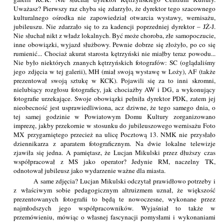
Uważasz? Pierwszy raz chyba się zdarzyło, że dyrektor tego szacownego
kulturalnego ośrodka nie zapowiedział otwarcia wystawy, wernisażu,
jubileuszu. Nie zdarzało się to za kadencji poprzedniej dyrektor – JŻ-J.
Nie słuchał nikt z władz lokalnych. Być może choroba, złe samopoczucie,
inne obowiązki, wyjazd służbowy. Pewnie dobrze się złożyło, po co się
rumienić... Chociaż akurat starosta kętrzyński nie miałby teraz powodu...
Nie było niektórych znanych kętrzyńskich fotografów: SC (oglądaliśmy
jego zdjęcia w tej galerii), MH (miał swoją wystawę w Loży), AF (także
prezentował swoją sztukę w KCK). Pojawili się za to inni skromni,
nielubiący rozgłosu fotograficy, jak chociażby AW i DG, a wykonujący
fotografie urzekające. Swoje obowiązki pełniła dyrektor PDK, zatem jej
nieobecność jest usprawiedliwiona, acz dziwne, że tego samego dnia, o
tej samej godzinie w Powiatowym Domu Kultury zorganizowano
imprezę, jakby przekornie w stosunku do jubileuszowego wernisażu Foto
MX przygarniętego przecież na ulicę Pocztową 13. NMK nie przysłało
dziennikarza z aparatem fotograficznym. Na dwie lokalne telewizje
zjawiła się jedna. A pamiętasz, że Lucjan Mikulski przez dłuższy czas
współpracował z MS jako operator? Jedynie RM, naczelny TK,
odnotował jubileusz jako wydarzenie ważne dla miasta.
A same zdjęcia? Lucjan Mikulski odczytał prawidłowo potrzeby i
z właściwym sobie pedagogicznym altruizmem uznał, że większość
prezentowanych fotografii to będą te nowoczesne, wykonane przez
najmłodszych jego współpracowników. Wyjaśniał to także w
przemówieniu, mówiąc o własnej fascynacji pomysłami i wykonaniami