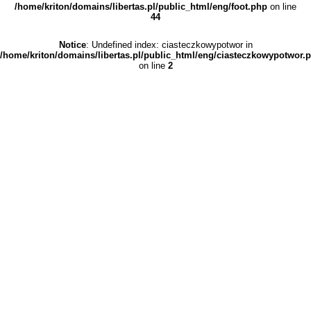
/home/kriton/domains/libertas.pl/public_html/eng/foot.php
on line
44
Notice
: Undefined index: ciasteczkowypotwor in
/home/kriton/domains/libertas.pl/public_html/eng/ciasteczkowypotwor.
on line
2