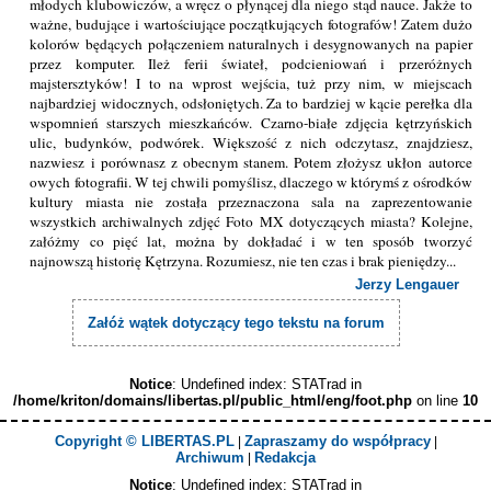
młodych klubowiczów, a wręcz o płynącej dla niego stąd nauce. Jakże to
ważne, budujące i wartościujące początkujących fotografów! Zatem dużo
kolorów będących połączeniem naturalnych i desygnowanych na papier
przez komputer. Ileż ferii świateł, podcieniowań i przeróżnych
majstersztyków! I to na wprost wejścia, tuż przy nim, w miejscach
najbardziej widocznych, odsłoniętych. Za to bardziej w kącie perełka dla
wspomnień starszych mieszkańców. Czarno-białe zdjęcia kętrzyńskich
ulic, budynków, podwórek. Większość z nich odczytasz, znajdziesz,
nazwiesz i porównasz z obecnym stanem. Potem złożysz ukłon autorce
owych fotografii. W tej chwili pomyślisz, dlaczego w którymś z ośrodków
kultury miasta nie została przeznaczona sala na zaprezentowanie
wszystkich archiwalnych zdjęć Foto MX dotyczących miasta? Kolejne,
załóżmy co pięć lat, można by dokładać i w ten sposób tworzyć
najnowszą historię Kętrzyna. Rozumiesz, nie ten czas i brak pieniędzy...
Jerzy Lengauer
Załóż wątek dotyczący tego tekstu na forum
Notice
: Undefined index: STATrad in
/home/kriton/domains/libertas.pl/public_html/eng/foot.php
on line
10
Copyright © LIBERTAS.PL
Zapraszamy do współpracy
|
|
Archiwum
Redakcja
|
Notice
: Undefined index: STATrad in