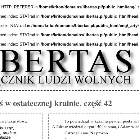
ex: HTTP_REFERER in
/home/kriton/domains/libertas.pl/public_html/eng/_
ined index: STATrad in
/home/kriton/domains/libertas.pl/public_html/head
index: STATrad in
/home/kriton/domains/libertas.pl/public_html/eng/_arty
ined index: STATrad in
/home/kriton/domains/libertas.pl/public_html/head
ined index: STATrad in
/home/kriton/domains/libertas.pl/public_html/head
 w ostatecznej krainie, część 42
wa takie słowa:
To powiedział w kazaniu pewien poeta am
A Juliusz wiedział o tym 150 lat temu, i Adam wied
kusząc,

Ostrzegali nas. Na próżno.
prędzej, 

łuszę,
