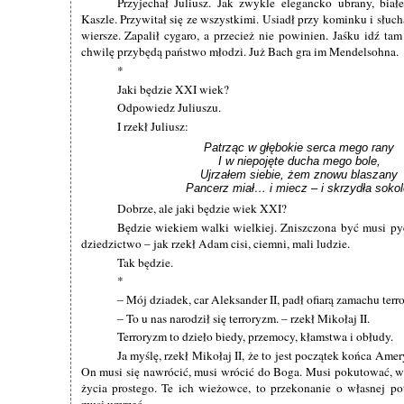
Przyjechał Juliusz. Jak zwykle elegancko ubrany, białe
Kaszle. Przywitał się ze wszystkimi. Usiadł przy kominku i słucha
wiersze. Zapalił cygaro, a przecież nie powinien. Jaśku idź tam
chwilę przybędą państwo młodzi. Już Bach gra im Mendelsohna.
*
Jaki będzie XXI wiek?
Odpowiedz Juliuszu.
I rzekł Juliusz:
Patrząc w głębokie serca mego rany

I w niepojęte ducha mego bole,

Ujrzałem siebie, żem znowu blaszany

Pancerz miał… i miecz – i skrzydła sokol
Dobrze, ale jaki będzie wiek XXI?
Będzie wiekiem walki wielkiej. Zniszczona być musi p
dziedzictwo – jak rzekł Adam cisi, ciemni, mali ludzie.
Tak będzie.
*
– Mój dziadek, car Aleksander II, padł ofiarą zamachu terr
– To u nas narodził się terroryzm. – rzekł Mikołaj II.
Terroryzm to dzieło biedy, przemocy, kłamstwa i obłudy.
Ja myślę, rzekł Mikołaj II, że to jest początek końca Ame
On musi się nawrócić, musi wrócić do Boga. Musi pokutować, w
życia prostego. Te ich wieżowce, to przekonanie o własnej po