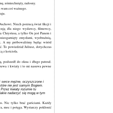
nę, uśmiechnięty, radosny.
m wam coś ważnego.
aju.
Duchowi. Niech porzucą świat fikcji i
acują dla niego wydawcy, filmowcy,
la Chrystusa, a tylko On jest Panem i
nieogarnięty zmysłami, wyobraźnią,
óg. A my próbowaliśmy będąc wśród
yć. To powiedział Juliusz, dotychczas
ą z kościoła.
ą, podszedł do okna i długo patrzał.
drzewa i kwiaty i to mi nasuwa pewne
 serce mężne, oczyszczone i 
które nie jest samym Bogiem. 
Przez kwiaty rozumie tu 
jakie nadarzyć się mogą w tym 
. Nic tylko brać garściami. Każdy
a, moc i potęga. Wystarczy pokłonić