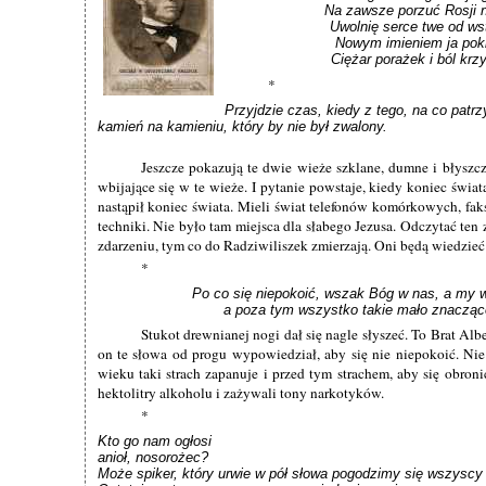
Na zawsze porzuć Rosji n
Uwolnię serce twe od wst
Nowym imieniem ja pokry
Ciężar porażek i ból krz
*
Przyjdzie czas, kiedy z tego, na co patrzy
kamień na kamieniu, który by nie był zwalony.
Jeszcze pokazują te dwie wieże szklane, dumne i błyszcz
wbijające się w te wieże. I pytanie powstaje, kiedy koniec świat
nastąpił koniec świata. Mieli świat telefonów komórkowych, fa
techniki. Nie było tam miejsca dla słabego Jezusa. Odczytać te
zdarzeniu, tym co do Radziwiliszek zmierzają. Oni będą wiedzieć 
*
Po co się niepokoić, wszak Bóg w nas, a my w
a poza tym wszystko takie mało znacząc
Stukot drewnianej nogi dał się nagle słyszeć. To Brat Alb
on te słowa od progu wypowiedział, aby się nie niepokoić. Ni
wieku taki strach zapanuje i przed tym strachem, aby się obroni
hektolitry alkoholu i zażywali tony narkotyków.
*
Kto go nam ogłosi

anioł, nosorożec?

Może spiker, który urwie w pół słowa pogodzimy się wszyscy n