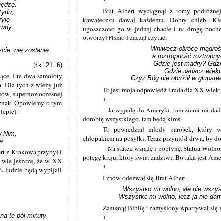
*
ędzę.

Brat Albert wyciągnął z torby podróżnej
ydu,

kawałeczku dawał każdemu. Dobry chleb. Kie
ję 

ywdy.
ugoszczono go w jednej chacie i na drogę boch
otworzył Pismo i zaczął czytać:
Wniwecz obrócę mądroś
cie, nie zostanie 
a roztropność roztropny
Gdzie jest mądry? Gdzi
(Łk. 21. 6)
Gdzie badacz wieku
ące. I te dwa samoloty
Czyż Bóg nie obrócił w głupst
a. Dla tych z wieży już
To jest moja odpowiedź i rada dla XX wiek
ksów, supernowoczesnej
*
n znak. Opowiemy o tym
– Ja wyjadę do Ameryki, tam ziemi mi dadzą
lepiej.
dorobię wszystkiego, tam będą kimś.
To powiedział młody parobek, który 
 Nim, 

chłopakiem na posyłki. Teraz przyniósł drwa, by d
e.
– Na statek wsiądę i popłynę. Statua Wolno
ert z Krakowa przybył i
potęgę kraju, który świat zadziwi. Bo taka jest Ame
e wie jeszcze, że w XX
*
ć, ludzie będą wypijali
I znów odezwał się Brat Albert.
Wszystko mi wolno, ale nie wszyst
Wszystko mi wolno, lecz ja nie dam
Zamknął Biblię i zamyślony wpatrywał się 
a te pół minuty

*