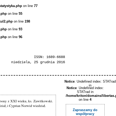
statystyka.php
on line
77
.php
on line
55
kul2.php
on line
198
.php
on line
93
.php
on line
96
ISSN: 1689-6688
niedziela, 25 grudnia 2016
Notice
: Undefined index: STATrad
in
Notice
: Undefined index:
STATrad in
/home/kriton/domains/libertas
on line
4
bony z XXI wieku, ks. Zawitkowski.
ział, i Cyprian Norwid wiedział.
Zapraszamy do
współpracy