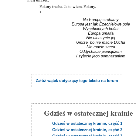
musi umrzeć.
Pokory trzeba. Ja to wiem. Pokory.
*
Na Europę czekamy

Europa jest jak Ezechielowe pole

Wyschniętych kości

Europa umarła

Nie uleczycie jej

Umrze, bo nie macie Ducha

Nie macie serca

Oddychacie pieniądzem

I żyjecie jego pomnażaniem
Załóż wątek dotyczący tego tekstu na forum
Gdzieś w ostatecznej krainie
Gdzieś w ostatecznej krainie, część 1
Gdzieś w ostatecznej krainie, część 2