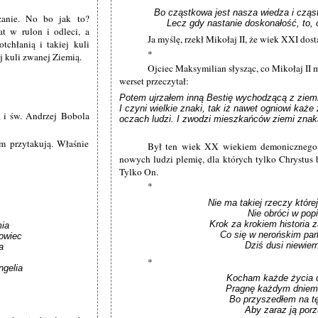
Bo cząstkowa jest nasza wiedza i cząs
rzanie. No bo jak to?
 Lecz gdy nastanie doskonałość, to,
t w rulon i odleci, a
Ja myślę, rzekł Mikołaj II, że wiek XXI dost
tchłanią i takiej kuli
*
j kuli zwanej Ziemią.
Ojciec Maksymilian słysząc, co Mikołaj II 
werset przeczytał:
Potem ujrzałem inną Bestię wychodzącą z ziem
I czyni wielkie znaki, tak iż nawet ogniowi każe
 i św. Andrzej Bobola
oczach ludzi. I zwodzi mieszkańców ziemi znak
m przytakują. Właśnie
Był ten wiek XX wiekiem demonicznego św
nowych ludzi plemię, dla których tylko Chrystus 
Tylko On.
*
Nie ma takiej rzeczy której
Nie obróci w popi
Krok za krokiem historia z
ia

Co się w nerońskim par
owiec

Dziś dusi niewier


*
gelia

Kocham każde życia dr
Pragnę każdym dniem s
Bo przyszedłem na tę
Aby zaraz ją porz