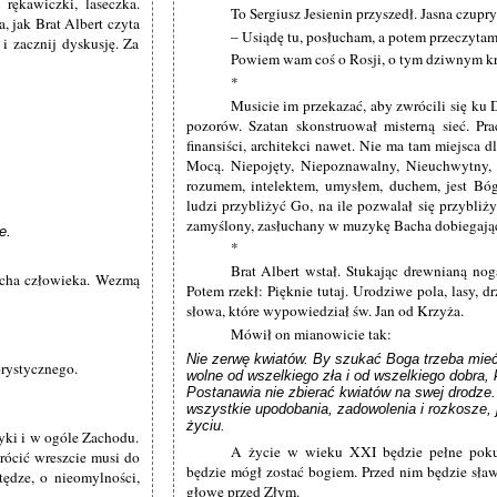
 rękawiczki, laseczka.
To Sergiusz Jesienin przyszedł. Jasna czupry
, jak Brat Albert czyta
– Usiądę tu, posłucham, a potem przeczyta
 i zacznij dyskusję. Za
Powiem wam coś o Rosji, o tym dziwnym kr
*
Musicie im przekazać, aby zwrócili się ku 
pozorów. Szatan skonstruował misterną sieć. Pr
finansiści, architekci nawet. Nie ma tam miejsca d
Mocą. Niepojęty, Niepoznawalny, Nieuchwytny, 
rozumem, intelektem, umysłem, duchem, jest B
ludzi przybliżyć Go, na ile pozwalał się przybliż
zamyślony, zasłuchany w muzykę Bacha dobiegając
e.
*
Brat Albert wstał. Stukając drewnianą nog
ycha człowieka. Wezmą
Potem rzekł: Pięknie tutaj. Urodziwe pola, lasy, 
słowa, które wypowiedział św. Jan od Krzyża.
Mówił on mianowicie tak:
Nie zerwę kwiatów. By szukać Boga trzeba mieć
orystycznego.
wolne od wszelkiego zła i od wszelkiego dobra, 
Postanawia nie zbierać kwiatów na swej drodze. 
wszystkie upodobania, zadowolenia i rozkosze, 
życiu.
ryki i w ogóle Zachodu.
A życie w wieku XXI będzie pełne pokus
rócić wreszcie musi do
będzie mógł zostać bogiem. Przed nim będzie sław
tędze, o nieomylności,
głowę przed Złym.