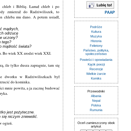
 chleb i Biblię. Łamał chleb i po
dy zmierzał do Radziwiliszek, to
PAAP
en chleba mu dano. A potem usiadł,
Podróże
ć mądrych,

Kultura
ch odrzucę

Muzyka
e uczony?

Historia
 tego?

Felietony
wo mądrość świata?
Państwo, polityka,
u. Bo wiek XX zrodzi wiek XXI.
społeczeństwo
Powieści i opowiadania
Kącik poezji
, ile tylko dusza zapragnie, tam się
Recenzje
Wielkie żarcie
we dworku w Radziwiliszkach był
Komiks
orzucić do kominka.
ści mnie powita, a ja zacznę budować
Przewodniki
ryka.
Albania
Nepal
Polska
Rumunia
ko jest pożyteczne. 

 się niczym zniewolić.
w ogień.
Oceń zamieszczony obok
artykuł.