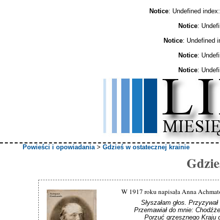
Notice
: Undefined ind
Notice
: Undef
Notice
: Undefined 
Notice
: Undef
Notice
: Undef
Powieści i opowiadania
>
Gdzieś w ostatecznej krainie
Gdzieś
W 1917 roku napisała Anna Achmato
Słyszałam głos. Przyzywał 
Przemawiał do mnie: Chodźże, 
Porzuć grzesznego Kraju g