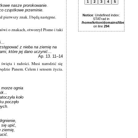
1
2
3
4
5
tkowe nasze prorokowanie.

 co cząstkowe przeminie.
Notice
: Undefined index:
ał pierwszy znak. I będą następne.
STATrad in
/home/kriton/domains/libertas.pl
on line
294
mówi o znakach, otworzył Pismo i taki
i…

 zstępować z nieba na ziemię na 
ami, które jej dano uczynić…
Ap. 13. 11–14
ięta i radości. Musi narodzić się
będzie Panem. Celem i sensem życia.
 morze ognia 

ół…

atoczyła koło

ku poczęło

nych.
gnienie,

ię upić,

 ziemię,

ucić.