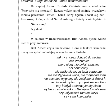
Ostatnie, z tego co nasze, umrze niedowierzanie.
To napisał Janusz Pasierb. Ostatnie umrze niedowie
Wszystko się skończy? Rzeczywiście anioł zwinie wszechświa
ziemia przestanie istnieć i Duch Boży będzie unosił się nad o
kolorowej, którą widział Neil Amstrong z Księżyca nie będzie. Te
Nie wierzę!
A jednak!
*
W salonie w Radziwiliszkach Brat Albert, ojciec Kolbe
siedzą przy kominku.
Brat Albert czyta im wiersze, a oni z lekkim uśmieche
zaczyna czytać im kolejny wiersz Janusza Pasierba.
Jak ty chcesz dotrzeć do sedna

i coś zrozumieć

skoro nigdy nie byłeś skazany

ani odrzucony

nie paliło się przed tobą powietrze

nie rozstępowała woda, nie rozpadała ziem
nie zostałeś wygnany nie zabijano ci dzieci i 
nie doświadczyłeś czym jest uścisk Boga
czy kiedyś zmiażdżyło cię niebo

sądzisz że kołysanka z Betlejem to cała ewan
czy usłyszałeś tamten krzyk

czy sam krzyczałeś.
*