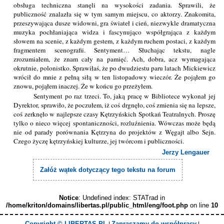
obsługa techniczna stanęli na wysokości zadania. Sprawili, że
publiczność znalazła się w tym samym miejscu, co aktorzy. Znakomita,
przeszywająca dusze widowni, gra świateł i cień, niezwykle dramatyczna
muzyka pochłaniająca widza i fascynująco współgrająca z każdym
słowem na scenie, z każdym gestem, z każdym ruchem postaci, z każdym
fragmentem scenografii. Sentyment… Słuchając tekstu, nagle
zrozumiałem, że znam cały na pamięć. Ach, dobra, acz wymagająca
okrutnie, polonistko. Sprawiłaś, że po dwudziestu paru latach Mickiewicz
wrócił do mnie z pełną siłą w ten listopadowy wieczór. Że pojąłem go
znowu, pojąłem inaczej. Że w końcu go przeżyłem.
Sentyment po raz trzeci. To, jaką pracę w Bibliotece wykonał jej
Dyrektor, sprawiło, że poczułem, iż coś drgnęło, coś zmienia się na lepsze,
coś zerknęło w najlepsze czasy Kętrzyńskich Spotkań Teatralnych. Proszę
tylko o nieco więcej spontaniczności, rozluźnienia. Wówczas może będą
nie od parady porównania Kętrzyna do projektów z Węgajt albo Sejn.
Czego życzę kętrzyńskiej kulturze, jej twórcom i publiczności.
Jerzy Lengauer
Załóż wątek dotyczący tego tekstu na forum
Notice
: Undefined index: STATrad in
/home/kriton/domains/libertas.pl/public_html/eng/foot.php
on line
10
Copyright © LIBERTAS.PL
Zapraszamy do współpracy
|
|