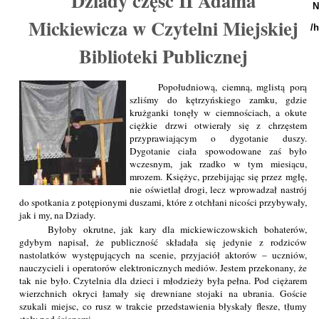
Dziady część II Adama
N
Mickiewicza w Czytelni Miejskiej
/
Biblioteki Publicznej
Popołudniową, ciemną, mglistą porą
szliśmy do kętrzyńskiego zamku, gdzie
krużganki tonęły w ciemnościach, a okute
ciężkie drzwi otwierały się z chrzęstem
przyprawiającym o dygotanie duszy.
Dygotanie ciała spowodowane zaś było
wczesnym, jak rzadko w tym miesiącu,
mrozem. Księżyc, przebijając się przez mgłę,
nie oświetlał drogi, lecz wprowadzał nastrój
do spotkania z potępionymi duszami, które z otchłani nicości przybywały,
jak i my, na Dziady.
Byłoby okrutne, jak kary dla mickiewiczowskich bohaterów,
gdybym napisał, że publiczność składała się jedynie z rodziców
nastolatków występujących na scenie, przyjaciół aktorów – uczniów,
nauczycieli i operatorów elektronicznych mediów. Jestem przekonany, że
tak nie było. Czytelnia dla dzieci i młodzieży była pełna. Pod ciężarem
wierzchnich okryci łamały się drewniane stojaki na ubrania. Goście
szukali miejsc, co rusz w trakcie przedstawienia błyskały flesze, tłumy