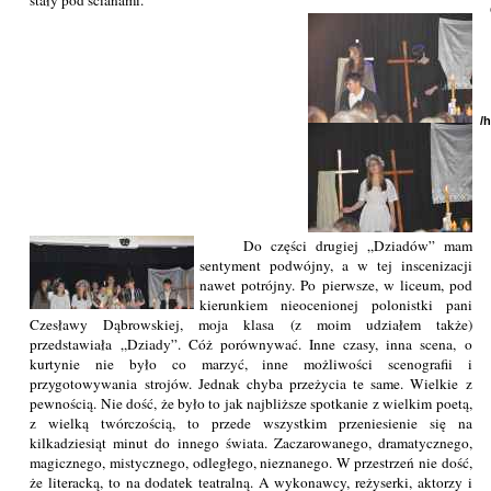
stały pod ścianami.
/
Do części drugiej „Dziadów” mam
sentyment podwójny, a w tej inscenizacji
nawet potrójny. Po pierwsze, w liceum, pod
kierunkiem nieocenionej polonistki pani
Czesławy Dąbrowskiej, moja klasa (z moim udziałem także)
przedstawiała „Dziady”. Cóż porównywać. Inne czasy, inna scena, o
kurtynie nie było co marzyć, inne możliwości scenografii i
przygotowywania strojów. Jednak chyba przeżycia te same. Wielkie z
pewnością. Nie dość, że było to jak najbliższe spotkanie z wielkim poetą,
z wielką twórczością, to przede wszystkim przeniesienie się na
kilkadziesiąt minut do innego świata. Zaczarowanego, dramatycznego,
magicznego, mistycznego, odległego, nieznanego. W przestrzeń nie dość,
że literacką, to na dodatek teatralną. A wykonawcy, reżyserki, aktorzy i