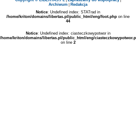
Archiwum
Redakcja
|
Notice
: Undefined index: STATrad in
/home/kriton/domains/libertas.pl/public_html/eng/foot.php
on line
44
Notice
: Undefined index: ciasteczkowypotwor in
/home/kriton/domains/libertas.pl/public_html/eng/ciasteczkowypotwor.
on line
2