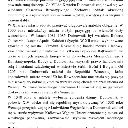
powstała tutaj diecezja. Od VII do X wieku Dubrownik znajdował się we
władaniu Cesarstwa Bizantyjskiego. Zachował jednak określoną
autonomię w częściowym sprawowaniu władzy, a wpływy Bizancjum z
czasem słabły.
W XI wieku miasto zdołało przetrwać długotrwałe arabskie oblężenie. W
1000 roku mieszkańcy miasta złożyli przysięgę na wierność doży
weneckiemu. W latach 1081–1085 Dubrownik był wasalem Roberta
Guiscarda – księcia Apulii, Kalabrii i Sycylii. W XII wieku wybudowano
główną ulicę miasta – Stradun. Rozwijał się handel morski i lądowy.
Zawierano transakcje handlowe nie tylko na Półwyspie Bałkańskim, ale
także w innych rejonach Europy – aż do wybrzeża Morza Czarnego i
Konstantynopola. Kupcy z Dubrownika, uzyskali prawo handlowania
solą i metalami szlachetnymi w księstwie Serbii, Bośni i Bułgarii. Od
1205 roku Dubrownik należał do Republiki Weneckiej, która
kontrolowała miasto przez 150 lat. Równocześnie umacniała się pozycja
miejscowej arystokracji, która za wszelką cenę chciała uniezależnienia od
Wenecji. W czasie weneckiego panowania Dubrownik stał się głównym
dostawcą skór, wosku i srebra dla Wenecjan.
W 1348 roku w mieście wybucha epidemia dżumy. Dubrownik w
połowie XIV wieku stał się republiką arystokratyczną. W 1358 roku
Wenecja przegrała wojnę z Ludwikiem Węgierskim, a Dubrownik znalazł
się w strefie wpływów Królestwa Węgier. Uniezależnienie się miasta od
włoskiego panowania, zaowocowało szybkim rozwojem morskiego
handlu.
W 1397 roku doszło do podpisania porozumienia handlowego z sułtanem