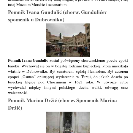
tutaj Muzeum Morskie i oceanarium.
Pomnik Ivana Gundulić (chorw. Gundulićev
spomenik u Dubrovniku)
Pomnik Ivana Gundulić
został poświęcony chorwackiemu poecie epoki
baroku. Wychował się on w bogatej rodzinie kupieckiej, która mieszkała
właśnie w Dubrowniku. Był senatorem, sędzią i kniaziem. Był autorem
epopei „Osman” opisującej wydarzenia w Turcji, do jakich doszło po
tureckiej klęsce pod Chocimiem w 1621 roku. W utworze autor
wychwalał między innymi polskiego ducha walki, odwagę oraz
waleczność.
Pomnik Marina Držić (chorw. Spomenik Marina
Držić)