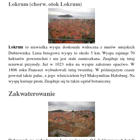
Lokrum (chorw. otok Lokrum)
Lokrum
to niewielka wyspa doskonale widoczna z murów miejskich
Dubrownika. Linia brzegowa wyspy to około 5 km. Wyspa zajmuje 70
hektarów powierzchni i nie jest stale zamieszkana. Znajduje się tutaj
rezerwat przyrody. Już w 1023 roku na wyspie założono opactwo. W
1806 roku Francuzi wybudowali tutaj twierdzę. W późniejszym czasie
powstał także pałac, a jego właścicielem był Maksymilian Habsburg. Na
wyspę kursuje prom. Znajduje się tu także ogród botaniczny.
Zakwaterowanie
Dubrownik ma rozbudowaną bazę noclegową. Od ekskluzywnych hoteli