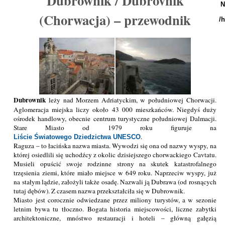
Dubrownik / Dubrovnik
N
(Chorwacja) – przewodnik
/
Dubrownik
leży nad Morzem Adriatyckim, w południowej Chorwacji.
Aglomeracja miejska liczy około 43 000 mieszkańców. Niegdyś duży
ośrodek handlowy, obecnie centrum turystyczne południowej Dalmacji.
Stare Miasto od 1979 roku figuruje na
.
Liście Światowego Dziedzictwa UNESCO
Raguza – to łacińska nazwa miasta. Wywodzi się ona od nazwy wyspy, na
której osiedlili się uchodźcy z okolic dzisiejszego chorwackiego Cavtatu.
Musieli opuścić swoje rodzinne strony na skutek katastrofalnego
trzęsienia ziemi, które miało miejsce w 649 roku. Naprzeciw wyspy, już
na stałym lądzie, założyli także osadę. Nazwali ją Dubrawa (od rosnących
tutaj dębów). Z czasem nazwa przekształciła się w Dubrownik.
Miasto jest corocznie odwiedzane przez miliony turystów, a w sezonie
letnim bywa tu tłoczno. Bogata historia miejscowości, liczne zabytki
architektoniczne, mnóstwo restauracji i hoteli – główną gałęzią