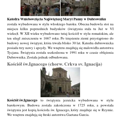
Katedra Wniebowzięcia Najświętszej Maryi Panny w Dubrowniku
została wybudowana w stylu włoskiego baroku. Obecna budowla stoi na
miejscu kilku poprzednich budynków (świątynia stała tu Już w VI
wieku)ł. W XII wieku wybudowano tutaj kościół w stylu romańskim, ale
ten uległ zniszczeniu w 1667 roku. Po trzęsieniu ziemi przystąpiono do
budowy nowej świątyni, która trwała blisko 30 lat. Katedra dubrownicka
posiada trzy nawy i apsydy. We wnętrzu znajdują się malowidła autorstwa
Tycjana. Świątynia została uszkodzona w 1991 roku w czasie oblężenia
Dubrownika. Została jednak odbudowana.
Kościół św.Ignacego (chorw. Crkva sv. Ignacija)
Kościół św.Ignacego
to świątynia jezuicka wybudowana w stylu
barokowym. Budowa została zakończona w 1725 roku, a powstała
świątynia jest kopią kościoła św. Ignacego, króry znajduje się w Rzymie.
We wnętrzu znajdują się freski autorstwa Gaetana Garcia.