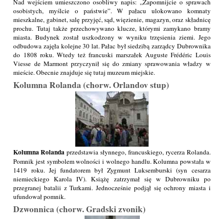
Nad wejściem umieszczono osobliwy napis: „Zapomnijcie o sprawach
osobistych, myślcie o państwie”. W pałacu ulokowano komnaty
mieszkalne, gabinet, salę przyjęć, sąd, więzienie, magazyn, oraz składnicę
prochu. Tutaj także przechowywano klucze, którymi zamykano bramy
miasta. Budynek został uszkodzony w wyniku trzęsienia ziemi. Jego
odbudowa zajęła kolejne 30 lat. Pałac był siedzibą zarządcy Dubrownika
do 1808 roku. Wtedy też francuski marszałek Auguste Frédéric Louis
Viesse de Marmont przyczynił się do zmiany sprawowania władzy w
mieście. Obecnie znajduje się tutaj muzeum miejskie.
Kolumna Rolanda (chorw. Orlandov stup)
Kolumna Rolanda
przedstawia słynnego, francuskiego, rycerza Rolanda.
Pomnik jest symbolem wolności i wolnego handlu. Kolumna powstała w
1419 roku. Jej fundatorem był Zygmunt Luksemburski (syn cesarza
niemieckiego Karola IV). Książę zatrzymał się w Dubrowniku po
przegranej batalii z Turkami. Jednocześnie podjął się ochrony miasta i
ufundował pomnik.
Dzwonnica (chorw. Gradski zvonik)