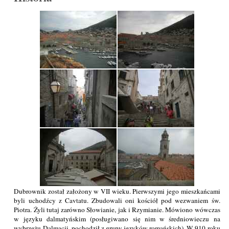
Dubrownik został założony w VII wieku. Pierwszymi jego mieszkańcami
byli uchodźcy z Cavtatu. Zbudowali oni kościół pod wezwaniem św.
Piotra. Żyli tutaj zarówno Słowianie, jak i Rzymianie. Mówiono wówczas
w języku dalmatyńskim (posługiwano się nim w średniowieczu na
wybrzeżu Dalmacji, pochodził z grupy języków romańskich). W 910 roku