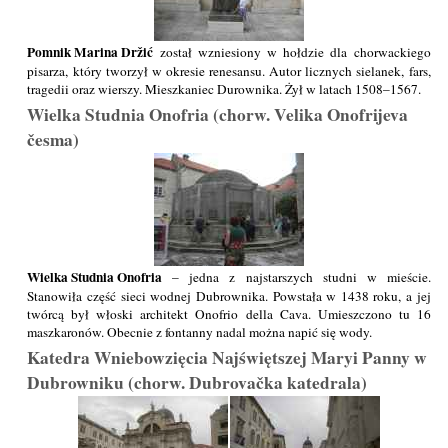
Pomnik Marina Držić
został wzniesiony w hołdzie dla chorwackiego
pisarza, który tworzył w okresie renesansu. Autor licznych sielanek, fars,
tragedii oraz wierszy. Mieszkaniec Durownika. Żył w latach 1508–1567.
Wielka Studnia Onofria (chorw. Velika Onofrijeva
česma)
Wielka Studnia Onofria
– jedna z najstarszych studni w mieście.
Stanowiła część sieci wodnej Dubrownika. Powstała w 1438 roku, a jej
twórcą był włoski architekt Onofrio della Cava. Umieszczono tu 16
maszkaronów. Obecnie z fontanny nadal można napić się wody.
Katedra Wniebowzięcia Najświętszej Maryi Panny w
Dubrowniku (chorw. Dubrovačka katedrala)