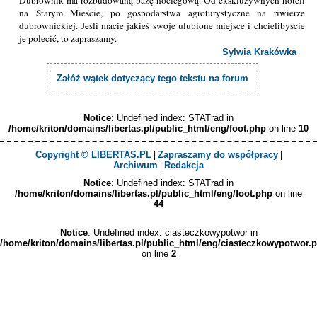
na Starym Mieście, po gospodarstwa agroturystyczne na riwierze
dubrownickiej. Jeśli macie jakieś swoje ulubione miejsce i chcielibyście
je polecić, to zapraszamy.
Sylwia Krakówka
Załóż wątek dotyczący tego tekstu na forum
Notice
: Undefined index: STATrad in
/home/kriton/domains/libertas.pl/public_html/eng/foot.php
on line
10
Copyright © LIBERTAS.PL
Zapraszamy do współpracy
|
|
Archiwum
Redakcja
|
Notice
: Undefined index: STATrad in
/home/kriton/domains/libertas.pl/public_html/eng/foot.php
on line
44
Notice
: Undefined index: ciasteczkowypotwor in
/home/kriton/domains/libertas.pl/public_html/eng/ciasteczkowypotwor.
on line
2