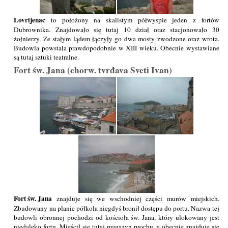
Lovrijenac
to położony na skalistym półwyspie jeden z fortów
Dubrownika. Znajdowało się tutaj 10 dział oraz stacjonowało 30
żołnierzy. Ze stałym lądem łączyły go dwa mosty zwodzone oraz wrota.
Budowla powstała prawdopodobnie w XIII wieku. Obecnie wystawiane
są tutaj sztuki teatralne.
Fort św. Jana (chorw. tvrđava Sveti Ivan)
Fort św. Jana
znajduje się we wschodniej części murów miejskich.
Zbudowany na planie półkola niegdyś bronił dostępu do portu. Nazwa tej
budowli obronnej pochodzi od kościoła św. Jana, który ulokowany jest
niedaleko fortu. Mieścił się tutaj magazyn prochu, a obecnie znajduje się