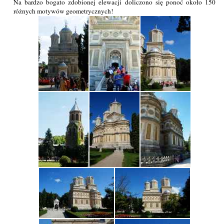
Na bardzo bogato zdobionej elewacji doliczono się ponoć około 150
różnych motywów geometrycznych!