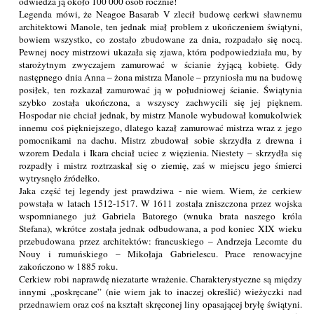
odwiedza ją około 100 000 osób rocznie!
Legenda mówi, że Neagoe Basarab V zlecił budowę cerkwi sławnemu
architektowi Manole, ten jednak miał problem z ukończeniem świątyni,
bowiem wszystko, co zostało zbudowane za dnia, rozpadało się nocą.
Pewnej nocy mistrzowi ukazała się zjawa, która podpowiedziała mu, by
starożytnym zwyczajem zamurować w ścianie żyjącą kobietę. Gdy
następnego dnia Anna – żona mistrza Manole – przyniosła mu na budowę
posiłek, ten rozkazał zamurować ją w południowej ścianie. Świątynia
szybko została ukończona, a wszyscy zachwycili się jej pięknem.
Hospodar nie chciał jednak, by mistrz Manole wybudował komukolwiek
innemu coś piękniejszego, dlatego kazał zamurować mistrza wraz z jego
pomocnikami na dachu. Mistrz zbudował sobie skrzydła z drewna i
wzorem Dedala i Ikara chciał uciec z więzienia. Niestety – skrzydła się
rozpadły i mistrz roztrzaskał się o ziemię, zaś w miejscu jego śmierci
wytrysnęło źródełko.
Jaka część tej legendy jest prawdziwa - nie wiem. Wiem, że cerkiew
powstała w latach 1512-1517. W 1611 została zniszczona przez wojska
wspomnianego już Gabriela Batorego (wnuka brata naszego króla
Stefana), wkrótce została jednak odbudowana, a pod koniec XIX wieku
przebudowana przez architektów: francuskiego – Andrzeja Lecomte du
Nouy i rumuńskiego – Mikołaja Gabrielescu. Prace renowacyjne
zakończono w 1885 roku.
Cerkiew robi naprawdę niezatarte wrażenie. Charakterystyczne są między
innymi „poskręcane” (nie wiem jak to inaczej określić) wieżyczki nad
przednawiem oraz coś na kształt skręconej liny opasającej bryłę świątyni.