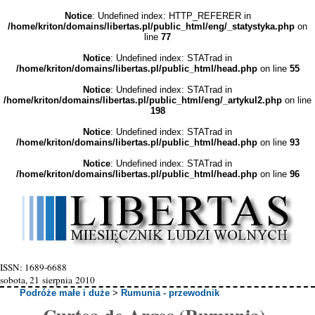
Notice
: Undefined index: HTTP_REFERER in
/home/kriton/domains/libertas.pl/public_html/eng/_statystyka.php
on
line
77
Notice
: Undefined index: STATrad in
/home/kriton/domains/libertas.pl/public_html/head.php
on line
55
Notice
: Undefined index: STATrad in
/home/kriton/domains/libertas.pl/public_html/eng/_artykul2.php
on line
198
Notice
: Undefined index: STATrad in
/home/kriton/domains/libertas.pl/public_html/head.php
on line
93
Notice
: Undefined index: STATrad in
/home/kriton/domains/libertas.pl/public_html/head.php
on line
96
ISSN: 1689-6688
sobota, 21 sierpnia 2010
Podróże małe i duże
>
Rumunia - przewodnik