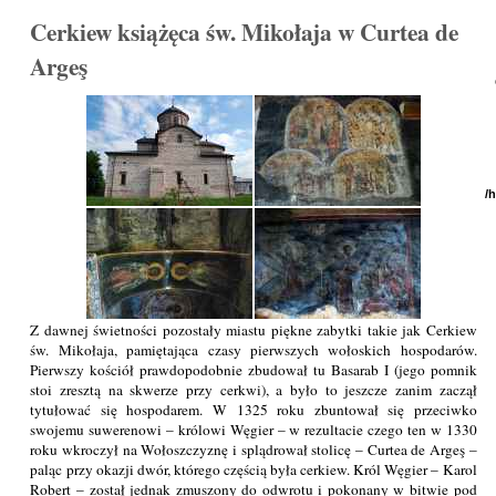
Cerkiew książęca św. Mikołaja w Curtea de
Argeş
/
Z dawnej świetności pozostały miastu piękne zabytki takie jak Cerkiew
św. Mikołaja, pamiętająca czasy pierwszych wołoskich hospodarów.
Pierwszy kościół prawdopodobnie zbudował tu Basarab I (jego pomnik
stoi zresztą na skwerze przy cerkwi), a było to jeszcze zanim zaczął
tytułować się hospodarem. W 1325 roku zbuntował się przeciwko
swojemu suwerenowi – królowi Węgier – w rezultacie czego ten w 1330
roku wkroczył na Wołoszczyznę i splądrował stolicę – Curtea de Argeş –
paląc przy okazji dwór, którego częścią była cerkiew. Król Węgier – Karol
Robert – został jednak zmuszony do odwrotu i pokonany w bitwie pod