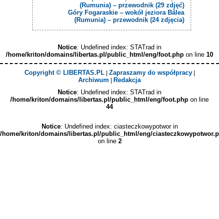
(Rumunia) – przewodnik (29 zdjęć)
Góry Fogaraskie – wokół jeziora Bâlea
(Rumunia) – przewodnik (24 zdjęcia)
Notice
: Undefined index: STATrad in
/home/kriton/domains/libertas.pl/public_html/eng/foot.php
on line
10
Copyright © LIBERTAS.PL
Zapraszamy do współpracy
|
|
Archiwum
Redakcja
|
Notice
: Undefined index: STATrad in
/home/kriton/domains/libertas.pl/public_html/eng/foot.php
on line
44
Notice
: Undefined index: ciasteczkowypotwor in
/home/kriton/domains/libertas.pl/public_html/eng/ciasteczkowypotwor.
on line
2