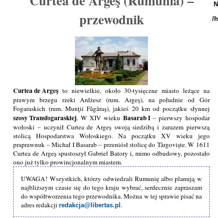
Curtea de Argeş (Rumunia) –
N
przewodnik
/
Curtea de Argeş
to niewielkie, około 30-tysięczne miasto leżące na
prawym brzegu rzeki Ardżesz (rum. Argeş), na południe od Gór
Fogaraskich (rum. Munţii Făgăraş), jakieś 20 km od początku słynnej
szosy Transfogaraskiej
Basarab I
. W XIV wieku
– pierwszy hospodar
wołoski – uczynił Curtea de Argeş swoją siedzibą i zarazem pierwszą
stolicą Hospodarstwa Wołoskiego. Na początku XV wieku jego
praprawnuk – Michał I Basarab – przeniósł stolicę do Târgovişte. W 1611
Curtea de Argeş spustoszył Gabriel Batory i, mimo odbudowy, pozostało
ono już tylko prowincjonalnym miastem.
UWAGA! Wszystkich, którzy odwiedzali Rumunię albo planują w
najbliższym czasie się do tego kraju wybrać, serdecznie zapraszam
do współtworzenia tego przewodnika. Można w tej sprawie pisać na
adres redakcji
.
redakcja@libertas.pl