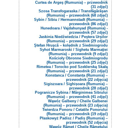
Curtea de Argeş (Rumunia) – przewodnik
(31 zdjęć)
Szosa Transfogaraska / Transfăgărăşan
(Rumunia) – przewodnik (68 zdjęć)
Sybin / Sibiu / Hermannstadt (Rumunia) –
przewodnik (86 zdjęć)
Hunedoara / Vajdahunyad (Rumunia) -
przewodnik (57 zdjęć)
Jaskinia Niedźwiedzia / Peştera Urşilor
(Rumunia) – przewodnik (29 zdjęć)
Ştefan Hruşcă – kolędnik z Siedmiogrodu
Syhot Marmaroski / Sighetu Marmaţiei
(Rumunia) – przewodnik (9 zdjęć)
Kościoły Obronne Siedmiogrodu
(Rumunia) – przewodnik (25 zdjęć)
Rimetea / Torocko pod Szeklerską Skałą
(Rumunia) – przewodnik (21 zdjęć)
Konstanca / Constanța (Rumunia) –
przewodnik (22 zdjęcia)
Sigiszoara / Sighișoara (Rumunia) –
przewodnik (28 zdjęć)
Pogranicze Sybina / Mărginimea Sibiului
(Rumunia) – przewodnik (41 zdjęć)
Wąwóz Galbeny / Cheile Galbenei
(Rumunia) – przewodnik (23 zdjęcia)
Twierdza Ponoru / Cetatile Ponorului
(Rumunia) – przewodnik (19 zdjęć)
Płaskowyż Padisz / Padiș (Rumunia) –
przewodnik (52 zdjęcia)
Wąwóz Râmeț / Cheile Râmețului