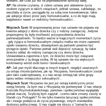
słowami, ale czas już też na poprowadzenie dyskusji dalej.
AP:
Na stronie czytamy, iż celem ustawy jest ułatwienie życia
osobom żyjącym w takich związkach, jednak ustawa, zakładając, że
weszłaby w życie, pociągała by za sobą inne konsekwencje, takie
jak adopcje dzieci przez pary homoseksualne, a co do tego mają
wątpliwości nawet co niektórzy homoseksualiści…
Wojciech Szot:
W proponowanej przez nas ustawie nie pojawia się
kwestia adopcji z domu dziecka czy z rodziny zastępczej. Jedynie
proponujemy by była możliwość przysposobienia dziecka
partnera/partnerki. To bardzo ważne w tragicznych momentach życia
- gdy żyjąca w homoseksualnym związku matka nie może zapewnić
opieki swojemu dziecku, obowiązkiem jej partnerki powinno być
przejęcie opieki. Państwo jednak woli dopuścić sytuację, by takie
dziecko oddać do rodziny zastępczej czy domu dziecka.
Ustawodawca zapomina o tym, że dziecko może być związane
emocjonalnie z tą drugą osobą. W tej sprawie nie ma większych
kontrowersji wśród osób homo i biseksualnych.
AP:
Jak pan myśli dlaczego w innych krajach, niegdyś uważanych
za ostoję chrześcijaństwa, jak np. Hiszpania, homoseksualizm został
jako tako zaakceptowany, a u nas wciąż istnieją tak silne grupy
oporu wobec mniejszości seksualnych…
Wojciech Szot:
Hiszpania nie jest już ostoją katolicyzmu przez
swoją historię. Ja bym nas z Hiszpanią nie porównywał. U nas relacje
Kościoła Rzymskokatolickiego, państwa i społeczeństwa wyglądały
jednak inaczej. Szybciej bym zapytał - czemu takie zmiany zaszły w
Irlandii czy Portugalii? To nie tylko kwestia laicyzacji społeczeństwa,
ale i innego podejścia do życia prywatnego, innych standardów
dyskursu politycznego. U nas ciągle się słyszy o “zamachu na