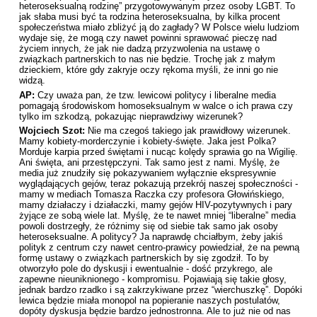
heteroseksualną rodzinę” przygotowywanym przez osoby LGBT. To
jak słaba musi być ta rodzina heteroseksualna, by kilka procent
społeczeństwa miało zbliżyć ją do zagłady? W Polsce wielu ludziom
wydaje się, że mogą czy nawet powinni sprawować pieczę nad
życiem innych, że jak nie dadzą przyzwolenia na ustawę o
związkach partnerskich to nas nie będzie. Trochę jak z małym
dzieckiem, które gdy zakryje oczy rękoma myśli, że inni go nie
widzą.
AP:
Czy uważa pan, że tzw. lewicowi politycy i liberalne media
pomagają środowiskom homoseksualnym w walce o ich prawa czy
tylko im szkodzą, pokazując nieprawdziwy wizerunek?
Wojciech Szot:
Nie ma czegoś takiego jak prawidłowy wizerunek.
Mamy kobiety-morderczynie i kobiety-święte. Jaka jest Polka?
Morduje karpia przed świętami i nucąc kolędy sprawia go na Wigilię.
Ani święta, ani przestępczyni. Tak samo jest z nami. Myślę, że
media już znudziły się pokazywaniem wyłącznie ekspresywnie
wyglądających gejów, teraz pokazują przekrój naszej społeczności -
mamy w mediach Tomasza Raczka czy profesora Głowińskiego,
mamy działaczy i działaczki, mamy gejów HIV-pozytywnych i pary
żyjące ze sobą wiele lat. Myślę, że te nawet mniej “liberalne” media
powoli dostrzegły, że różnimy się od siebie tak samo jak osoby
heteroseksualne. A politycy? Ja naprawdę chciałbym, żeby jakiś
polityk z centrum czy nawet centro-prawicy powiedział, że na pewną
formę ustawy o związkach partnerskich by się zgodził. To by
otworzyło pole do dyskusji i ewentualnie - dość przykrego, ale
zapewne nieuniknionego - kompromisu. Pojawiają się takie głosy,
jednak bardzo rzadko i są zakrzykiwane przez “wierchuszkę”. Dopóki
lewica będzie miała monopol na popieranie naszych postulatów,
dopóty dyskusja będzie bardzo jednostronna. Ale to już nie od nas