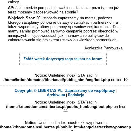
zależy.
AP:
Jakie będzie pan podejmował inne działania, poza tym co już
teraz możemy zaobserwować na stronie?
Wojciech Szot:
20 listopada zapraszamy na marsz, podczas
którego zażądamy ponownie ustawy o związkach partnerskich, a
także wspomnimy ofiary przemocy spowodowanej transfobią. Dalej
mamy zamiar promować zarówno kampanię poprzez obecność w
mniejszych miejscowościach jak i namawianie polityków do
zainteresowania się projektem ustawy o związkach partnerskich.
Agnieszka Pawłowska
Załóż wątek dotyczący tego tekstu na forum
Notice
: Undefined index: STATrad in
/home/kriton/domains/libertas.pl/public_html/eng/foot.php
on line
10
Copyright © LIBERTAS.PL
Zapraszamy do współpracy
|
|
Archiwum
Redakcja
|
Notice
: Undefined index: STATrad in
/home/kriton/domains/libertas.pl/public_html/eng/foot.php
on line
44
Notice
: Undefined index: ciasteczkowypotwor in
/home/kriton/domains/libertas.pl/public_html/eng/ciasteczkowypotwor.