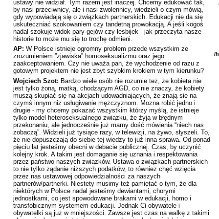
ustawy nie widział. Tym razem jest inaczej. Chcemy edukować tak,
by nasi przeciwnicy, ale i nasi zwolennicy, wiedzieli o czym mówią,
gdy wypowiadają się o związkach partnerskich. Edukacji nie da się
uskuteczniać szokowaniem czy tandetną prowokacją. A jeśli kogoś
nadal szokuje widok pary gejów czy lesbijek - jak przeczyta nasze
historie to może mu się to trochę odmieni.
AP:
W Polsce istnieje ogromny problem przede wszystkim ze
/
zrozumieniem ”zjawiska” homoseksualizmu oraz jego
zaakceptowaniem. Czy nie uważa pan, że wychodzenie od razu z
gotowym projektem nie jest zbyt szybkim krokiem w tym kierunku?
Wojciech Szot:
Bardzo wiele osób nie rozumie też, że kobieta nie
jest tylko żoną, matką, chodzącym AGD, co nie znaczy, że kobiety
muszą skupiać się na akcjach udowadniających, że znają się na
czymś innym niż usługiwanie mężczyznom. Można robić jedno i
drugie - my chcemy pokazać wszystkim którzy myślą, że istnieje
tylko model heteroseksualnego związku, że żyją w błędnym
przekonaniu, ale jednocześnie już mamy dość mówienia “niech nas
zobaczą”. Widzieli już tysiące razy, w telewizji, na żywo, słyszeli. To,
że nie dopuszczają do siebie tej wiedzy to już inna sprawa. Od ponad
pięciu lat jesteśmy obecni w debacie publicznej. Czas, by uczynić
kolejny krok. A takim jest domaganie się uznania i respektowania
przez państwo naszych związków. Ustawa o związkach partnerskich
to nie tylko żądanie niższych podatków, to również chęć wzięcia
przez nas ustawowej odpowiedzialności za naszych
partnerów/partnerki. Niestety musimy też pamiętać o tym, że dla
niektórych w Polsce nadal jesteśmy dewiantami, chorymi
jednostkami, co jest spowodowane brakami w edukacji, homo i
transfobicznym systemem edukacji. Jednak Ci obywatele i
obywatelki są już w mniejszości. Zawsze jest czas na walkę z takimi