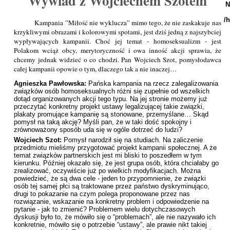
Wywiad z Wojciechem Szotem
N
/
Kampania ”Miłość nie wyklucza” mimo tego, że nie zaskakuje nas
krzykliwymi obrazami i kolorowymi spotami, jest dziś jedną z najszybciej
wypływających kampanii. Choć jej temat - homoseksualizm - jest
Polakom wciąż obcy, merytoryczność i owa inność akcji sprawia, że
chcemy jednak widzieć o co chodzi. Pan Wojciech Szot, pomysłodawca
całej kampanii opowie o tym, dlaczego tak a nie inaczej…
Agnieszka Pawłowska:
Pańska kampania na rzecz zalegalizowania
związków osób homoseksualnych różni się zupełnie od wszelkich
dotąd organizowanych akcji tego typu. Na jej stronie możemy już
przeczytać konkretny projekt ustawy legalizującej takie związki,
plakaty promujące kampanię są stonowane, przemyślane… Skąd
pomysł na taką akcję? Myśli pan, że w taki dość spokojny i
zrównoważony sposób uda się w ogóle dotrzeć do ludzi?
Wojciech Szot:
Pomysł narodził się na studiach. Na zaliczenie
przedmiotu mieliśmy przygotować projekt kampanii społecznej. A że
temat związków partnerskich jest mi bliski to poszedłem w tym
kierunku. Później okazało się, że jest grupa osób, która chciałaby go
zrealizować, oczywiście już po wielkich modyfikacjach. Można
powiedzieć, że są dwa cele - jeden to przypomnienie, że związki
osób tej samej płci są traktowane przez państwo dyskryminująco,
drugi to pokazanie na czym polega proponowane przez nas
rozwiązanie, wskazanie na konkretny problem i odpowiedzenie na
pytanie - jak to zmienić? Problemem wielu dotychczasowych
dyskusji było to, że mówiło się o “problemach”, ale nie nazywało ich
konkretnie, mówiło się o potrzebie “ustawy”, ale prawie nikt takiej