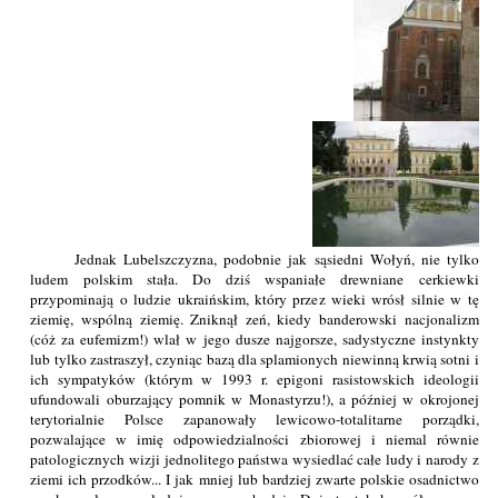
Jednak Lubelszczyzna, podobnie jak sąsiedni Wołyń, nie tylko
ludem polskim stała. Do dziś wspaniałe drewniane cerkiewki
przypominają o ludzie ukraińskim, który przez wieki wrósł silnie w tę
ziemię, wspólną ziemię. Zniknął zeń, kiedy banderowski nacjonalizm
(cóż za eufemizm!) wlał w jego dusze najgorsze, sadystyczne instynkty
lub tylko zastraszył, czyniąc bazą dla splamionych niewinną krwią sotni i
ich sympatyków (którym w 1993 r. epigoni rasistowskich ideologii
ufundowali oburzający pomnik w Monastyrzu!), a później w okrojonej
terytorialnie Polsce zapanowały lewicowo-totalitarne porządki,
pozwalające w imię odpowiedzialności zbiorowej i niemal równie
patologicznych wizji jednolitego państwa wysiedlać całe ludy i narody z
ziemi ich przodków... I jak mniej lub bardziej zwarte polskie osadnictwo