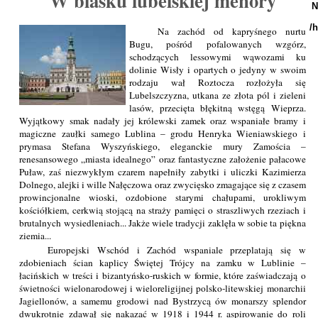
W blasku lubelskiej menory
N
/
Na zachód od kapryśnego nurtu
Bugu, pośród pofalowanych wzgórz,
schodzących lessowymi wąwozami ku
dolinie Wisły i opartych o jedyny w swoim
rodzaju wał Roztocza rozłożyła się
Lubelszczyzna, utkana ze złota pól i zieleni
lasów, przecięta błękitną wstęgą Wieprza.
Wyjątkowy smak nadały jej królewski zamek oraz wspaniałe bramy i
magiczne zaułki samego Lublina – grodu Henryka Wieniawskiego i
prymasa Stefana Wyszyńskiego, eleganckie mury Zamościa –
renesansowego „miasta idealnego” oraz fantastyczne założenie pałacowe
Puław, zaś niezwykłym czarem napełniły zabytki i uliczki Kazimierza
Dolnego, alejki i wille Nałęczowa oraz zwycięsko zmagające się z czasem
prowincjonalne wioski, ozdobione starymi chałupami, urokliwym
kościółkiem, cerkwią stojącą na straży pamięci o straszliwych rzeziach i
brutalnych wysiedleniach... Jakże wiele tradycji zaklęła w sobie ta piękna
ziemia...
Europejski Wschód i Zachód wspaniale przeplatają się w
zdobieniach ścian kaplicy Świętej Trójcy na zamku w Lublinie –
łacińskich w treści i bizantyńsko-ruskich w formie, które zaświadczają o
świetności wielonarodowej i wieloreligijnej polsko-litewskiej monarchii
Jagiellonów, a samemu grodowi nad Bystrzycą ów monarszy splendor
dwukrotnie zdawał się nakazać w 1918 i 1944 r. aspirowanie do roli