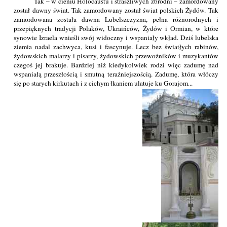
Tak – w cieniu Holocaustu i straszliwych zbrodni – zamordowany
został dawny świat. Tak zamordowany został świat polskich Żydów. Tak
zamordowana została dawna Lubelszczyzna, pełna różnorodnych i
przepięknych tradycji Polaków, Ukraińców, Żydów i Ormian, w które
synowie Izraela wnieśli swój widoczny i wspaniały wkład. Dziś lubelska
ziemia nadal zachwyca, kusi i fascynuje. Lecz bez światłych rabinów,
żydowskich malarzy i pisarzy, żydowskich przewoźników i muzykantów
czegoś jej brakuje. Bardziej niż kiedykolwiek rodzi więc zadumę nad
wspaniałą przeszłością i smutną teraźniejszością. Zadumę, która włóczy
się po starych kirkutach i z cichym łkaniem ulatuje ku Gorajom...