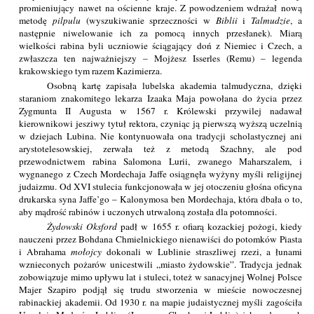
promieniujący nawet na ościenne kraje. Z powodzeniem wdrażał nową
metodę
pilpulu
(wyszukiwanie sprzeczności w
Biblii
i
Talmudzie
, a
następnie niwelowanie ich za pomocą innych przesłanek). Miarą
wielkości rabina byli uczniowie ściągający doń z Niemiec i Czech, a
zwłaszcza ten najważniejszy – Mojżesz Isserles (Remu) – legenda
krakowskiego tym razem Kazimierza.
Osobną kartę zapisała lubelska akademia talmudyczna, dzięki
staraniom znakomitego lekarza Izaaka Maja powołana do życia przez
Zygmunta II Augusta w 1567 r. Królewski przywilej nadawał
kierownikowi jesziwy tytuł rektora, czyniąc ją pierwszą wyższą uczelnią
w dziejach Lubina. Nie kontynuowała ona tradycji scholastycznej ani
arystotelesowskiej, zerwała też z metodą Szachny, ale pod
przewodnictwem rabina Salomona Lurii, zwanego Maharszalem, i
wygnanego z Czech Mordechaja Jaffe osiągnęła wyżyny myśli religijnej
judaizmu. Od XVI stulecia funkcjonowała w jej otoczeniu głośna oficyna
drukarska syna Jaffe’go – Kalonymosa ben Mordechaja, która dbała o to,
aby mądrość rabinów i uczonych utrwaloną została dla potomności.
Żydowski Oksford
padł w 1655 r. ofiarą kozackiej pożogi, kiedy
nauczeni przez Bohdana Chmielnickiego nienawiści do potomków Piasta
i Abrahama
mołojcy
dokonali w Lublinie straszliwej rzezi, a łunami
wznieconych pożarów unicestwili „miasto żydowskie”. Tradycja jednak
zobowiązuje mimo upływu lat i stuleci, toteż w sanacyjnej Wolnej Polsce
Majer Szapiro podjął się trudu stworzenia w mieście nowoczesnej
rabinackiej akademii. Od 1930 r. na mapie judaistycznej myśli zagościła