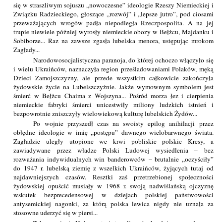
się w straszliwym sojuszu „nowoczesne” ideologie Rzeszy Niemieckiej i
Związku Radzieckiego, głoszące „rozwój” i „lepsze jutro”, pod ciosami
przeważających wrogów padła niepodległa Rzeczpospolita. A na jej
trupie niewiele później wyrosły niemieckie obozy w Bełżcu, Majdanku i
Sobiborze... Raz na zawsze zgasła lubelska menora, ustępując mrokom
Zagłady...
Narodowosocjalistyczna paranoja, do której ochoczo włączyło się
i wielu Ukraińców, naznaczyła region prześladowaniami Polaków, męką
Dzieci Zamojszczyzny, ale przede wszystkim całkowicie zakończyła
żydowskie życie na Lubelszczyźnie. Jakże wymownym symbolem jest
śmierć w Bełżcu Chaima z Wojszyna... Pośród morza łez i cierpienia
niemieckie fabryki śmierci unicestwiły miliony ludzkich istnień i
bezpowrotnie zniszczyły wielowiekową kulturę lubelskich Żydów...
Po wojnie przyszedł czas na swoisty epilog anihilacji przez
obłędne ideologie w imię „postępu” dawnego wielobarwnego świata.
Zagładzie uległy utopione we krwi pobliskie polskie Kresy, a
zawiadywane przez władze Polski Ludowej wysiedlenia – bez
rozważania indywidualnych win banderowców – brutalnie „oczyściły”
do 1947 r. lubelską ziemię z wszelkich Ukraińców, żyjących tutaj od
najdawniejszych czasów. Resztki zaś przetrzebionej społeczności
żydowskiej opuścić musiały w 1968 r. swoją nadwiślańską ojczyznę
wskutek bezprecedensowej w dziejach polskiej państwowości
antysemickiej nagonki, za którą polska lewica nigdy nie uznała za
stosowne uderzyć się w piersi...