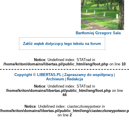
Bartłomiej Grzegorz Sala
Załóż wątek dotyczący tego tekstu na forum
Notice
: Undefined index: STATrad in
/home/kriton/domains/libertas.pl/public_html/eng/foot.php
on line
10
Copyright © LIBERTAS.PL
Zapraszamy do współpracy
|
|
Archiwum
Redakcja
|
Notice
: Undefined index: STATrad in
/home/kriton/domains/libertas.pl/public_html/eng/foot.php
on line
44
Notice
: Undefined index: ciasteczkowypotwor in
/home/kriton/domains/libertas.pl/public_html/eng/ciasteczkowypotwor.
on line
2