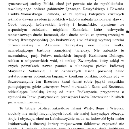
tymczasowej stolicy Polski, choć już pewnie nie do republikańsko-
rewolucyjnego oblicza gabinetów Ignacego Daszyńskiego i Edwarda
Osóbki-Morawskiego... Szkoda, że za sprawą kolejnych krwawych
reżimów dawna rezydencja polskich władców nabrała tak ponurej sławy...
Obok tradycji królewskich kwitły i hetmańskie, wyrażone we
wspaniałym założeniu miejskim Zamościa, które uchwyciło
/
renesansowego ducha harmonii, ale i ducha nauki, za sprawą trzeciej w
dawnej Rzeczypospolitej (po krakowskiej i wileńskiej) wyższej uczelni
chrześcijańskiej – Akademii Zamojskiej oraz ducha walki,
nawiedzającego bastiony zamojskiej twierdzy. Nie zabrakło tu
muzealniczej pasji Puław, malarskich impresji Kazimierza Dolnego,
relaksu u nałęczowskich wód, ni atrakcji Zwierzyńca, który zaklął w
swych pomnikach nawet pamięć o ulubionym piesku królowej
Marysieńki Sobieskiej, a w okolicznych lasach pozwolił hasać
restytuowanym potomkom tarpana – konikom polskim, podczas gdy w
Szczebrzeszynie Jan Brzechwa kazał łamać sobie języki wszystkim
pamiętającym, gdzie
chrząszcz brzmi w trzcinie
. Samo zaś Roztocze,
oddzielające lubelską krainę od nizin Podkarpacia, przypomina o
szumach
na Tanwi, partyzanckiej przeszłości Lasów Janowskich i bliskich
już wieżach Lwowa...
Te błogie okolice, zakreślone falami Wisły, Bugu i Wieprza,
zrodziły nie mniej fascynujących ludzi, nie mniej fascynujące obrzędy,
stroje i obyczaje, choć na Lubelszczyźnie moda na ludowość była nader
krótkotrwałą i dłuższej kariery miejscowemu folklorowi zapewnić nie
mogła. A szkoda, albowiem jego bogactwo, mimo dość krótkiego