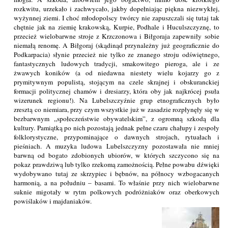
rozkwitu, urzekało i zachwycało, jakby dopełniając piękna niezwykłej,
wyżynnej ziemi. I choć młodopolscy twórcy nie zapuszczali się tutaj tak
chętnie jak na ziemię krakowską, Kurpie, Podhale i Huculszczyznę, to
przecież wielobarwne stroje z Krzczonowa i Biłgoraja zapewniły sobie
niemałą renomę. A Biłgoraj (skądinąd przynależny już geograficznie do
Podkarpacia) słynie przecież nie tylko ze znanego stroju odświętnego,
fantastycznych ludowych tradycji, smakowitego pieroga, ale i ze
żwawych koników (a od niedawna niestety wielu kojarzy go z
prymitywnym populistą, stojącym na czele skrajnej i obskuranckiej
formacji politycznej chamów i dresiarzy, która oby jak najkrócej psuła
wizerunek regionu!). Na Lubelszczyźnie grup etnograficznych było
zresztą co niemiara, przy czym wszystkie już w zasadzie rozpłynęły się w
bezbarwnym „społeczeństwie obywatelskim”, z ogromną szkodą dla
kultury. Pamiątką po nich pozostają jednak pełne czaru chałupy i zespoły
folklorystyczne, przypominające o dawnych strojach, rytuałach i
pieśniach. A muzyka ludowa Lubelszczyzny pozostawała nie mniej
barwną od bogato zdobionych ubiorów, w których szczycono się na
pokaz prawdziwą lub tylko rzekomą zamożnością. Pełne powabu dźwięki
wydobywano tutaj ze skrzypiec i bębnów, na północy wzbogacanych
harmonią, a na południu – basami. To właśnie przy nich wielobarwne
suknie migotały w rytm polkowych podróżniaków oraz oberkowych
powiślaków i majdaniaków.