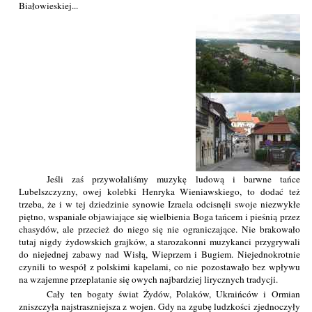
Białowieskiej...
Jeśli zaś przywołaliśmy muzykę ludową i barwne tańce
Lubelszczyzny, owej kolebki Henryka Wieniawskiego, to dodać też
trzeba, że i w tej dziedzinie synowie Izraela odcisnęli swoje niezwykłe
piętno, wspaniale objawiające się wielbienia Boga tańcem i pieśnią przez
chasydów, ale przecież do niego się nie ograniczające. Nie brakowało
tutaj nigdy żydowskich grajków, a starozakonni muzykanci przygrywali
do niejednej zabawy nad Wisłą, Wieprzem i Bugiem. Niejednokrotnie
czynili to wespół z polskimi kapelami, co nie pozostawało bez wpływu
na wzajemne przeplatanie się owych najbardziej lirycznych tradycji.
Cały ten bogaty świat Żydów, Polaków, Ukraińców i Ormian
zniszczyła najstraszniejsza z wojen. Gdy na zgubę ludzkości zjednoczyły