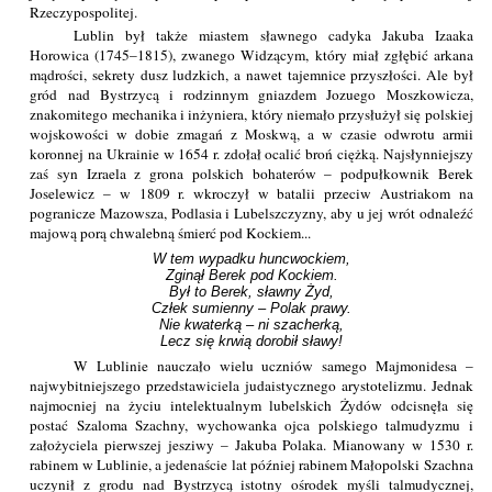
Rzeczypospolitej.
Lublin był także miastem sławnego cadyka Jakuba Izaaka
Horowica (1745–1815), zwanego Widzącym, który miał zgłębić arkana
mądrości, sekrety dusz ludzkich, a nawet tajemnice przyszłości. Ale był
gród nad Bystrzycą i rodzinnym gniazdem Jozuego Moszkowicza,
znakomitego mechanika i inżyniera, który niemało przysłużył się polskiej
wojskowości w dobie zmagań z Moskwą, a w czasie odwrotu armii
koronnej na Ukrainie w 1654 r. zdołał ocalić broń ciężką. Najsłynniejszy
zaś syn Izraela z grona polskich bohaterów – podpułkownik Berek
Joselewicz – w 1809 r. wkroczył w batalii przeciw Austriakom na
pogranicze Mazowsza, Podlasia i Lubelszczyzny, aby u jej wrót odnaleźć
majową porą chwalebną śmierć pod Kockiem...
W tem wypadku huncwockiem,

Zginął Berek pod Kockiem.

Był to Berek, sławny Żyd,

Człek sumienny – Polak prawy.

Nie kwaterką – ni szacherką,

Lecz się krwią dorobił sławy!
W Lublinie nauczało wielu uczniów samego Majmonidesa –
najwybitniejszego przedstawiciela judaistycznego arystotelizmu. Jednak
najmocniej na życiu intelektualnym lubelskich Żydów odcisnęła się
postać Szaloma Szachny, wychowanka ojca polskiego talmudyzmu i
założyciela pierwszej jesziwy – Jakuba Polaka. Mianowany w 1530 r.
rabinem w Lublinie, a jedenaście lat później rabinem Małopolski Szachna
uczynił z grodu nad Bystrzycą istotny ośrodek myśli talmudycznej,