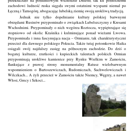
przekraczało na południowym wschodzie Dniestr, tak ku północnemu
zachodowi ludność ruska sięgała swymi ostatnimi wyspami niemal po
Łęczną i Tarnogórę, ubogacając lubelską ziemię swoją urokliwą tradycją.
Jednak nie tylko dopełnianie kultury polskiej barwnymi
obrzędami Rusinów przypominało o związkach Lubelszczyzny z Kresami
Wschodnimi. Przypominały o nich wzgórza Roztocza, wypiętrzające się
stopniowo od okolic Kraśnika i kulminujące ponad wieżami Lwowa.
Przypominała i inna fascynująca nacja – Ormianie, tak charakterystyczni
przecież dla dawnego polskiego Pokucia. Także tutaj potomkowie Haika
osiągali swój najdalszy zasięg na północnym zachodzie. Do dziś o
bogatej kulturze, rzutkości i kupieckich talentach polskich Ormian
przypominają urokliwe kamienice przy Rynku Wielkim w Zamościu,
flankujące z prawej strony monumentalny Ratusz wielobarwnym
wspomnieniem o Bartoszewiczach, Rudomiczach, Sachwelowiczach i
Wilczkach... A żyli przecież w Zamościu także Niemcy, Węgrzy, a nawet
Włosi, Grecy i Szkoci...