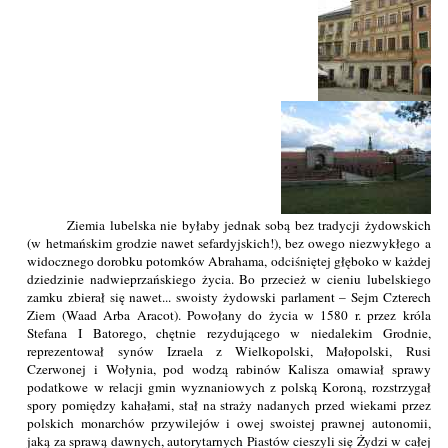
Ziemia lubelska nie byłaby jednak sobą bez tradycji żydowskich
(w hetmańskim grodzie nawet sefardyjskich!), bez owego niezwykłego a
widocznego dorobku potomków Abrahama, odciśniętej głęboko w każdej
dziedzinie nadwieprzańskiego życia. Bo przecież w cieniu lubelskiego
zamku zbierał się nawet... swoisty żydowski parlament – Sejm Czterech
Ziem (Waad Arba Aracot). Powołany do życia w 1580 r. przez króla
Stefana I Batorego, chętnie rezydującego w niedalekim Grodnie,
reprezentował synów Izraela z Wielkopolski, Małopolski, Rusi
Czerwonej i Wołynia, pod wodzą rabinów Kalisza omawiał sprawy
podatkowe w relacji gmin wyznaniowych z polską Koroną, rozstrzygał
spory pomiędzy kahałami, stał na straży nadanych przed wiekami przez
polskich monarchów przywilejów i owej swoistej prawnej autonomii,
jaką za sprawą dawnych, autorytarnych Piastów cieszyli się Żydzi w całej