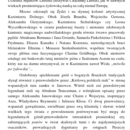
Uczelnia Mędrców Lublina (Jeszywas Chachmej Lublin), jak w dawnych
wiekach promieniująca żydowską nauką na całą niemal Europę.
Mocno odcisnęli się Żydzi i na słynnej kolonii artystycznej
Kazimierza Dolnego. Obok Józefa Brandta, Wojciecha Gersona,
Aleksandra Gierymskiego, Kazimierza Sichulskiego czy Leona
Wyczółkowskiego w cieniu pradawnej baszty i misternie zdobionych
kamienic magicznego nadwiślańskiego grodu równie żwawo pracowały
pędzle Abrahama Bermana i Jana Gotarda, Samuela Finkelsteina i Feliksa
Frydmana, Eliasza Kanarka i Natana Korzenia, nierozłącznych braci
bliźniaków Efraima i Menasze Seidenbeutelów, wspólnie tworzących
swoje płótna oraz fascynującego Chaima Goldberga. Obok mistrzów
sztalugi nie brakowało tutaj mistrzów pióra z Szalomem Aszem na czele,
który nie na darmo utrzymywał, że w Kazimierzu nawet Wisła
mówiła
po żydowsku
...
Ozdobiony spichlerzami gród o bogatych flisackich tradycjach
słynął również z przewoźników przez „Królową polskich rzek” w stronę
wspaniałych ruin zamku w Janowcu. Wśród nich zaś prawdziwymi
legendami stali się Abraham Trancerman, z wdziękiem opisany przez
samego Aleksandra Janowskiego oraz Chaim z Wojszyna, inspirujący
Asza, Władysława Reymonta i Juliusza Kłosa. Ci dwaj przewoźnicy,
wspaniali gawędziarze, uwielbiani przez swą klientelę i sławni wśród
wielkich tego świata z powodzeniem porównywani być mogą do
legendarnych górali-przewodników tatrzańskich pionierskiej ery,
zabierających
panów
w świat skalistych turni i do najsłynniejszych
osaczników, prowadzących dygnitarzy po ostępach Puszczy