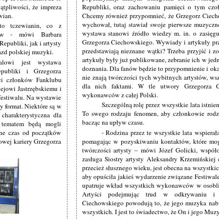
ątpliwości, że impreza
Republiki, oraz zachowaniu pamięci o tym c
wian.
Chcemy również przypomnieć, że Grzegorz Ciechow
wychował, tutaj stawiał swoje pierwsze muzyczn
to tczewianin, co z
wystawa stanowi źródło wiedzy m. in. o zasięgu 
ńców - mówi Barbara
Grzegorza Ciechowskiego. Wywiady i artykuły prz
publiki, jak i artysty
przedstawiają nieznane wątki? Trzeba przyjść i z
azd polskiej muzyki.
artykuły były już publikowane, zebranie ich w je
alowi jest wystawa
doznania. Dla fanów będzie to przypomnienie i okaz
publiki i Grzegorza
nie znają twórczości tych wybitnych artystów, ws
ci członków Fanklubu
dla nich faktami. W tle utwory Grzegorza C
ejowi Jastrzębskiemu i
wykonawców z całej Polski.
festiwalu. Na wystawie
Szczególną rolę przez wszystkie lata istnien
 format. Niektóre są w
To swego rodzaju fenomen, aby członkowie rodzin
 charakterystyczna dla
bacząc na upływ czasu.
 tematem będą mogli
one czas od początków
- Rodzina przez te wszystkie lata wspierał
lowej kariery Grzegorza
pomagając w pozyskiwaniu kontaktów, które mo
twórczości artysty – mówi Józef Golicki, współo
zasługa Siostry artysty Aleksandry Krzemińskie
przecież słusznego wieku, jest obecna na wszystkich
aby opuściła jakieś wydarzenie związane Festiwa
upatruje wkład wszystkich wykonawców w osobliw
Artyści podejmując trud w odkrywaniu i i
Ciechowskiego powodują to, że jego muzyka nabi
wszystkich. I jest to świadectwo, że On i jego Muz