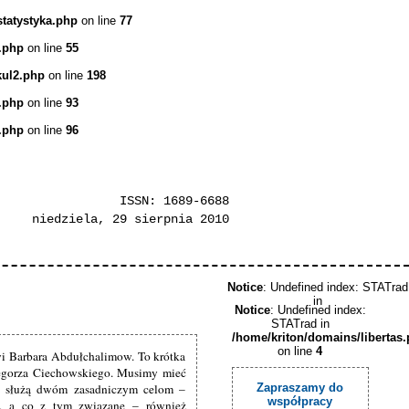
statystyka.php
on line
77
.php
on line
55
kul2.php
on line
198
.php
on line
93
.php
on line
96
ISSN: 1689-6688
niedziela, 29 sierpnia 2010
Notice
: Undefined index: STATrad
in
Notice
: Undefined index:
STATrad in
/home/kriton/domains/libertas
on line
4
i Barbara Abdułchalimow. To krótka
rzegorza Ciechowskiego. Musimy mieć
a służą dwóm zasadniczym celom –
Zapraszamy do
współpracy
o, a co z tym związane – również