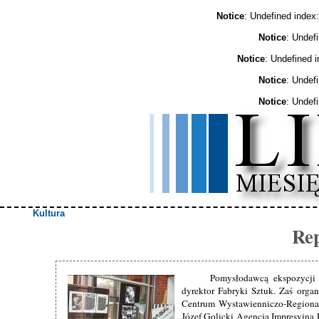
Notice
: Undefined ind
Notice
: Undef
Notice
: Undefined 
Notice
: Undef
Notice
: Undef
Kultura
Rep
Pomysłodawcą ekspozycji 
dyrektor Fabryki Sztuk. Zaś orga
Centrum Wystawienniczo-Regiona
Józef Golicki Agencja Impresyjna 