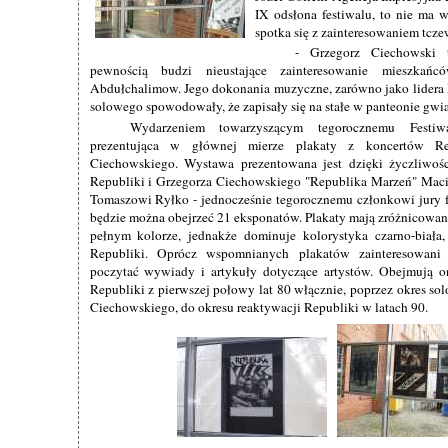
IX odsłona festiwalu, to nie ma w
spotka się z zainteresowaniem tcze
- Grzegorz Ciechowski 
pewnością budzi nieustające zainteresowanie mieszka
Abdułchalimow. Jego dokonania muzyczne, zarówno jako lidera Re
solowego spowodowały, że zapisały się na stałe w panteonie gwi
Wydarzeniem towarzyszącym tegorocznemu Festiw
prezentująca w głównej mierze plakaty z koncertów Re
Ciechowskiego. Wystawa prezentowana jest dzięki życzliwoś
Republiki i Grzegorza Ciechowskiego "Republika Marzeń" Maci
Tomaszowi Ryłko - jednocześnie tegorocznemu członkowi jury 
będzie można obejrzeć 21 eksponatów. Plakaty mają zróżnicowany
pełnym kolorze, jednakże dominuje kolorystyka czarno-biała,
Republiki. Oprócz wspomnianych plakatów zainteresowani
poczytać wywiady i artykuły dotyczące artystów. Obejmują 
Republiki z pierwszej połowy lat 80 włącznie, poprzez okres so
Ciechowskiego, do okresu reaktywacji Republiki w latach 90.