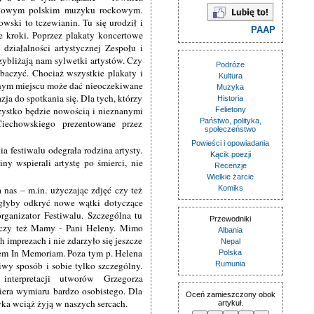
zołowym polskim muzyku rockowym.
ski to tczewianin. Tu się urodził i
PAAP
e kroki. Poprzez plakaty koncertowe
działalności artystycznej Zespołu i
ybliżają nam sylwetki artystów. Czy
Podróże
obaczyć. Chociaż wszystkie plakaty i
Kultura
dnym miejscu może dać nieoczekiwane
Muzyka
ja do spotkania się. Dla tych, którzy
Historia
zystko będzie nowością i nieznanymi
Felietony
Państwo, polityka,
iechowskiego prezentowane przez
społeczeństwo
Powieści i opowiadania
ia festiwalu odegrała rodzina artysty.
Kącik poezji
y wspierali artystę po śmierci, nie
Recenzje
Wielkie żarcie
a nas – m.in. użyczając zdjęć czy też
Komiks
głyby odkryć nowe wątki dotyczące
rganizator Festiwalu. Szczególna tu
Przewodniki
j czy też Mamy - Pani Heleny. Mimo
Albania
 imprezach i nie zdarzyło się jeszcze
Nepal
lem In Memoriam. Poza tym p. Helena
Polska
y sposób i sobie tylko szczególny.
Rumunia
nterpretacji utworów Grzegorza
era wymiaru bardzo osobistego. Dla
Oceń zamieszczony obok
yka wciąż żyją w naszych sercach.
artykuł.