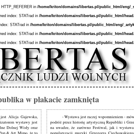
ex: HTTP_REFERER in
/home/kriton/domains/libertas.pl/public_html/eng/_
ined index: STATrad in
/home/kriton/domains/libertas.pl/public_html/head
index: STATrad in
/home/kriton/domains/libertas.pl/public_html/eng/_arty
ined index: STATrad in
/home/kriton/domains/libertas.pl/public_html/head
ined index: STATrad in
/home/kriton/domains/libertas.pl/public_html/head
ublika w plakacie zamknięta
jest Alicja Gajewska,
- Wystawa jest raczej wspomnieniem - mów
nizatorem wystawy jest
podróż przez historię artystyczną Republiki i G
lne Dolnej Wisły oraz
na uwadze, że zarówno Festiwal, jak i wystaw
Pop & Art. Mimo, że to
popularyzacji muzyki Grzegorza Ciechowskieg