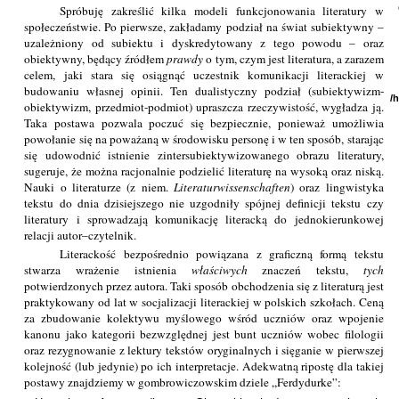
Spróbuję zakreślić kilka modeli funkcjonowania literatury w
społeczeństwie. Po pierwsze, zakładamy podział na świat subiektywny –
uzależniony od subiektu i dyskredytowany z tego powodu – oraz
obiektywny, będący źródłem
prawdy
o tym, czym jest literatura, a zarazem
celem, jaki stara się osiągnąć uczestnik komunikacji literackiej w
budowaniu własnej opinii. Ten dualistyczny podział (subiektywizm-
/
obiektywizm, przedmiot-podmiot) upraszcza rzeczywistość, wygładza ją.
Taka postawa pozwala poczuć się bezpiecznie, ponieważ umożliwia
powołanie się na poważaną w środowisku personę i w ten sposób, starając
się udowodnić istnienie zintersubiektywizowanego obrazu literatury,
sugeruje, że można racjonalnie podzielić literaturę na wysoką oraz niską.
Nauki o literaturze (z niem.
Literaturwissenschaften
) oraz lingwistyka
tekstu do dnia dzisiejszego nie uzgodniły spójnej definicji tekstu czy
literatury i sprowadzają komunikację literacką do jednokierunkowej
relacji autor–czytelnik.
Literackość bezpośrednio powiązana z graficzną formą tekstu
stwarza wrażenie istnienia
właściwych
znaczeń tekstu,
tych
potwierdzonych przez autora. Taki sposób obchodzenia się z literaturą jest
praktykowany od lat w socjalizacji literackiej w polskich szkołach. Ceną
za zbudowanie kolektywu myślowego wśród uczniów oraz wpojenie
kanonu jako kategorii bezwzględnej jest bunt uczniów wobec filologii
oraz rezygnowanie z lektury tekstów oryginalnych i sięganie w pierwszej
kolejność (lub jedynie) po ich interpretacje. Adekwatną ripostę dla takiej
postawy znajdziemy w gombrowiczowskim dziele „Ferdydurke”: