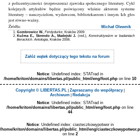
z policentryczności (rozproszenia) zjawiska społecznego literatury. Cykl
kolejnych artykułów będzie poświęcony właśnie aktorom systemu
literatury – nauczycielom, wydawcom, bibliotekarzom i innym. Ich głos
jest równo-ważny.
Źródła:
Michał Olewnik
Gombrowicz W.
,
Ferdydurke
, Kraków 2009.
Kuźma E., Skrendo A., Madejski J.
(red.),
Konstruktywizm w badaniach
literackich. Antologia
, Kraków 2006.
Załóż wątek dotyczący tego tekstu na forum
Notice
: Undefined index: STATrad in
/home/kriton/domains/libertas.pl/public_html/eng/foot.php
on line
10
Copyright © LIBERTAS.PL
Zapraszamy do współpracy
|
|
Archiwum
Redakcja
|
Notice
: Undefined index: STATrad in
/home/kriton/domains/libertas.pl/public_html/eng/foot.php
on line
44
Notice
: Undefined index: ciasteczkowypotwor in
/home/kriton/domains/libertas.pl/public_html/eng/ciasteczkowypotwor.
on line
2