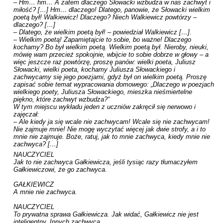
– Hm… hm… A zatem dlaczego Słowacki wzbudza w nas zachwyt i 
miłość? […] Hm… dlaczego! Dlatego, panowie, że Słowacki wielkim 
poetą był! Walkiewicz! Dlaczego? Niech Walkiewicz powtórzy – 
dlaczego? […]

– Dlatego, że wielkim poetą był! – powiedział Walkiewicz […].

– Wielkim poetą! Zapamiętajcie to sobie, bo ważne! Dlaczego 
kochamy? Bo był wielkim poetą. Wielkim poetą był. Nieroby, nieuki, 
mówię wam przecież spokojnie, wbijcie to sobie dobrze w głowy – a 
więc jeszcze raz powtórzę, proszę panów: wielki poeta, Juliusz 
Słowacki, wielki poeta, kochamy Juliusza Słowackiego i 
zachwycamy się jego poezjami, gdyż był on wielkim poetą. Proszę 
zapisać sobie temat wypracowania domowego: „Dlaczego w poezjach 
wielkiego poety, Juliusza Słowackiego, mieszka nieśmiertelne 
piękno, które zachwyt wzbudza?“

W tym miejscu wykładu jeden z uczniów zakręcił się nerwowo i 
zajęczał:

– Ale kiedy ja się wcale nie zachwycam! Wcale się nie zachwycam! 
Nie zajmuje mnie! Nie mogę wyczytać więcej jak dwie strofy, a i to 
mnie nie zajmuje. Boże, ratuj, jak to mnie zachwyca, kiedy mnie nie 
zachwyca? […]
NAUCZYCIEL

Jak to nie zachwyca Gałkiewicza, jeśli tysiąc razy tłumaczyłem 
Gałkiewiczowi, że go zachwyca.

GAŁKIEWICZ

A mnie nie zachwyca.

NAUCZYCIEL

To prywatna sprawa Gałkiewicza. Jak widać, Gałkiewicz nie jest 
inteligentny. Innych zachwyca.
