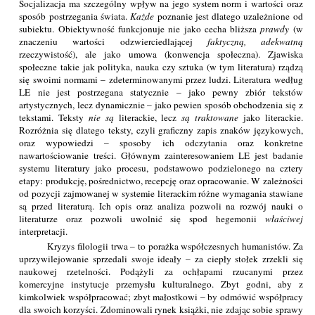
Socjalizacja ma szczególny wpływ na jego system norm i wartości oraz
sposób postrzegania świata.
Każde
poznanie jest dlatego uzależnione od
subiektu. Obiektywność funkcjonuje nie jako cecha bliższa
prawdy
(w
znaczeniu wartości odzwierciedlającej
faktyczną, adekwatną
rzeczywistość), ale jako umowa (konwencja społeczna). Zjawiska
społeczne takie jak polityka, nauka czy sztuka (w tym literatura) rządzą
się swoimi normami – zdeterminowanymi przez ludzi. Literatura według
LE nie jest postrzegana statycznie – jako pewny zbiór tekstów
artystycznych, lecz dynamicznie – jako pewien sposób obchodzenia się z
tekstami. Teksty
nie są
literackie, lecz
są traktowane
jako literackie.
Rozróżnia się dlatego teksty, czyli graficzny zapis znaków językowych,
oraz wypowiedzi – sposoby ich odczytania oraz konkretne
nawartościowanie treści. Głównym zainteresowaniem LE jest badanie
systemu literatury jako procesu, podstawowo podzielonego na cztery
etapy: produkcję, pośrednictwo, recepcję oraz opracowanie. W zależności
od pozycji zajmowanej w systemie literackim różne wymagania stawiane
są przed literaturą. Ich opis oraz analiza pozwoli na rozwój nauki o
literaturze oraz pozwoli uwolnić się spod hegemonii
właściwej
interpretacji.
Kryzys filologii trwa – to porażka współczesnych humanistów. Za
uprzywilejowanie sprzedali swoje ideały – za ciepły stołek zrzekli się
naukowej rzetelności. Podążyli za ochłapami rzucanymi przez
komercyjne instytucje przemysłu kulturalnego. Zbyt godni, aby z
kimkolwiek współpracować; zbyt małostkowi – by odmówić współpracy
dla swoich korzyści. Zdominowali rynek książki, nie zdając sobie sprawy