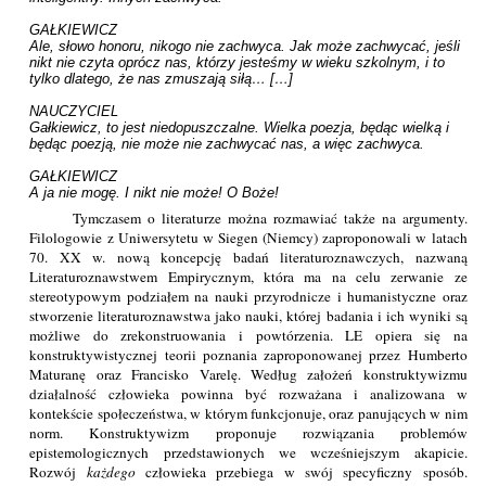
GAŁKIEWICZ

Ale, słowo honoru, nikogo nie zachwyca. Jak może zachwycać, jeśli 
nikt nie czyta oprócz nas, którzy jesteśmy w wieku szkolnym, i to 
tylko dlatego, że nas zmuszają siłą… […]

NAUCZYCIEL

Gałkiewicz, to jest niedopuszczalne. Wielka poezja, będąc wielką i 
będąc poezją, nie może nie zachwycać nas, a więc zachwyca.

GAŁKIEWICZ

A ja nie mogę. I nikt nie może! O Boże!
Tymczasem o literaturze można rozmawiać także na argumenty.
Filologowie z Uniwersytetu w Siegen (Niemcy) zaproponowali w latach
70. XX w. nową koncepcję badań literaturoznawczych, nazwaną
Literaturoznawstwem Empirycznym, która ma na celu zerwanie ze
stereotypowym podziałem na nauki przyrodnicze i humanistyczne oraz
stworzenie literaturoznawstwa jako nauki, której badania i ich wyniki są
możliwe do zrekonstruowania i powtórzenia. LE opiera się na
konstruktywistycznej teorii poznania zaproponowanej przez Humberto
Maturanę oraz Francisko Varelę. Według założeń konstruktywizmu
działalność człowieka powinna być rozważana i analizowana w
kontekście społeczeństwa, w którym funkcjonuje, oraz panujących w nim
norm. Konstruktywizm proponuje rozwiązania problemów
epistemologicznych przedstawionych we wcześniejszym akapicie.
Rozwój
każdego
człowieka przebiega w swój specyficzny sposób.