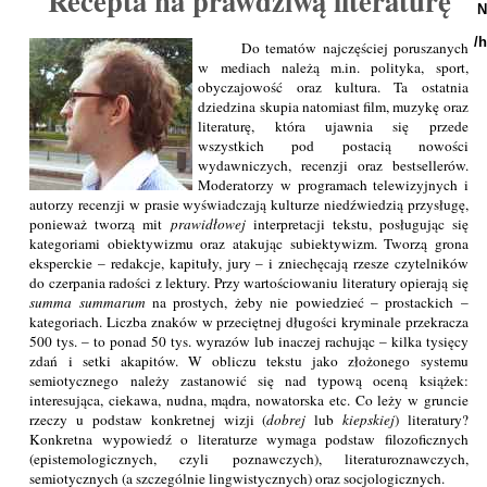
Recepta na prawdziwą literaturę
N
/
Do tematów najczęściej poruszanych
w mediach należą m.in. polityka, sport,
obyczajowość oraz kultura. Ta ostatnia
dziedzina skupia natomiast film, muzykę oraz
literaturę, która ujawnia się przede
wszystkich pod postacią nowości
wydawniczych, recenzji oraz bestsellerów.
Moderatorzy w programach telewizyjnych i
autorzy recenzji w prasie wyświadczają kulturze niedźwiedzią przysługę,
ponieważ tworzą mit
prawidłowej
interpretacji tekstu, posługując się
kategoriami obiektywizmu oraz atakując subiektywizm. Tworzą grona
eksperckie – redakcje, kapituły, jury – i zniechęcają rzesze czytelników
do czerpania radości z lektury. Przy wartościowaniu literatury opierają się
summa summarum
na prostych, żeby nie powiedzieć ­– prostackich –
kategoriach. Liczba znaków w przeciętnej długości kryminale przekracza
500 tys. – to ponad 50 tys. wyrazów lub inaczej rachując – kilka tysięcy
zdań i setki akapitów. W obliczu tekstu jako złożonego systemu
semiotycznego należy zastanowić się nad typową oceną książek:
interesująca, ciekawa, nudna, mądra, nowatorska etc. Co leży w gruncie
rzeczy u podstaw konkretnej wizji (
dobrej
lub
kiepskiej
) literatury?
Konkretna wypowiedź o literaturze wymaga podstaw filozoficznych
(epistemologicznych, czyli poznawczych), literaturoznawczych,
semiotycznych (a szczególnie lingwistycznych) oraz socjologicznych.