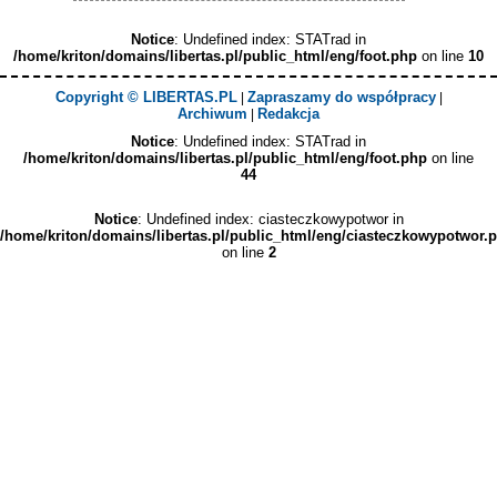
Notice
: Undefined index: STATrad in
/home/kriton/domains/libertas.pl/public_html/eng/foot.php
on line
10
Copyright © LIBERTAS.PL
Zapraszamy do współpracy
|
|
Archiwum
Redakcja
|
Notice
: Undefined index: STATrad in
/home/kriton/domains/libertas.pl/public_html/eng/foot.php
on line
44
Notice
: Undefined index: ciasteczkowypotwor in
/home/kriton/domains/libertas.pl/public_html/eng/ciasteczkowypotwor.
on line
2