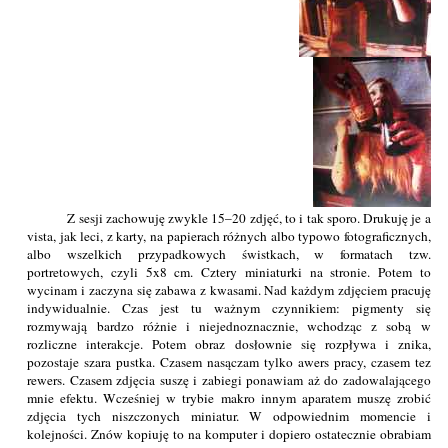
Z sesji zachowuję zwykle 15–20 zdjęć, to i tak sporo. Drukuję je a
vista, jak leci, z karty, na papierach różnych albo typowo fotograficznych,
albo wszelkich przypadkowych świstkach, w formatach tzw.
portretowych, czyli 5x8 cm. Cztery miniaturki na stronie. Potem to
wycinam i zaczyna się zabawa z kwasami. Nad każdym zdjęciem pracuję
indywidualnie. Czas jest tu ważnym czynnikiem: pigmenty się
rozmywają bardzo różnie i niejednoznacznie, wchodząc z sobą w
rozliczne interakcje. Potem obraz dosłownie się rozpływa i znika,
pozostaje szara pustka. Czasem nasączam tylko awers pracy, czasem tez
rewers. Czasem zdjęcia suszę i zabiegi ponawiam aż do zadowalającego
mnie efektu. Wcześniej w trybie makro innym aparatem muszę zrobić
zdjęcia tych niszczonych miniatur. W odpowiednim momencie i
kolejności. Znów kopiuję to na komputer i dopiero ostatecznie obrabiam