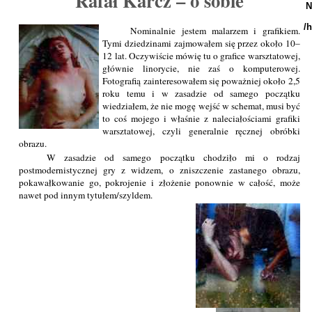
Rafał Karcz – o sobie
N
/
Nominalnie jestem malarzem i grafikiem.
Tymi dziedzinami zajmowałem się przez około 10–
12 lat. Oczywiście mówię tu o grafice warsztatowej,
głównie linorycie, nie zaś o komputerowej.
Fotografią zainteresowałem się poważniej około 2,5
roku temu i w zasadzie od samego początku
wiedziałem, że nie mogę wejść w schemat, musi być
to coś mojego i właśnie z naleciałościami grafiki
warsztatowej, czyli generalnie ręcznej obróbki
obrazu.
W zasadzie od samego początku chodziło mi o rodzaj
postmodernistycznej gry z widzem, o zniszczenie zastanego obrazu,
pokawałkowanie go, pokrojenie i złożenie ponownie w całość, może
nawet pod innym tytułem/szyldem.