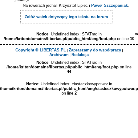
Na rowerach jechali Krzysztof Lipiec i
Paweł Szczepaniak
.
Załóż wątek dotyczący tego tekstu na forum
Notice
: Undefined index: STATrad in
/
/home/kriton/domains/libertas.pl/public_html/eng/foot.php
on line
10
Copyright © LIBERTAS.PL
Zapraszamy do współpracy
|
|
Archiwum
Redakcja
|
Notice
: Undefined index: STATrad in
/home/kriton/domains/libertas.pl/public_html/eng/foot.php
on line
44
Notice
: Undefined index: ciasteczkowypotwor in
/home/kriton/domains/libertas.pl/public_html/eng/ciasteczkowypotwor.
on line
2