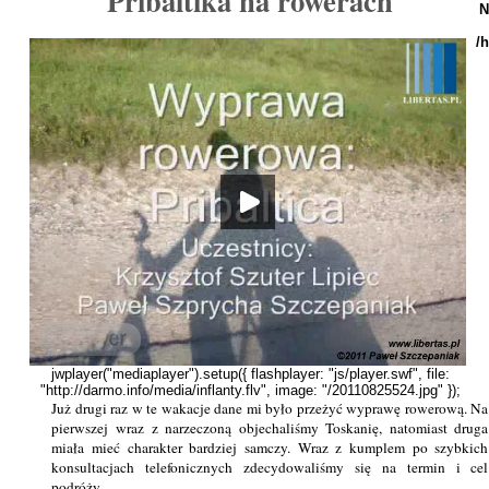
Pribaltika na rowerach
N
/
Już drugi raz w te wakacje dane mi było przeżyć wyprawę rowerową. Na
pierwszej wraz z narzeczoną objechaliśmy Toskanię, natomiast druga
miała mieć charakter bardziej samczy. Wraz z kumplem po szybkich
konsultacjach telefonicznych zdecydowaliśmy się na termin i cel
podróży.