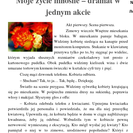
Moje życie miłosne – dramat w
N
jednym akcie
/
Akt pierwszy. Scena pierwsza.
Zimowy wieczór. Wnętrze mieszkania
w bloku. W mieszkaniu panuje bałagan.
Widzimy kobietę siedząca na kanapie przed
monitorem komputera. Stukanie w klawiaturę
przerywa tylko po to, by sięgnąć po widelec,
którym wyjada słusznych rozmiarów czekoladowy tort prosto z
kartonowego pudełka. Obok pudełka widzimy kieliszek wina i dwie
umazane tortowym kremem świeczki w kształcie cyfr trzy i pięć.
Ciszę mąci dzwonek telefonu. Kobieta odbiera.
– Słucham? Tak, to ja… Tak, będę... Dziękuję.
Światło na scenie przygasa. Widzimy sylwetkę kobiety krzątającą
się po mieszkaniu. W pośpiechu zmienia dresy na sukienkę, poprawia
włosy i makijaż. Słyszymy głos z offu:
– Kobieta odebrała telefon z kwiaciarni. Uprzejma kwiaciarka
potwierdziła jej personalia i powiedziała, że ma dla niej przesyłkę
kwiatową. Upewniła się, że kobieta będzie w domu w ciągu najbliższego
kwadransa, żeby ją odebrać. Wzbudziła tym w kobiecie pewną
nerwowość wymieszaną z ekscytacją. Kto mógł wysłać jej kwiaty? Kto
pamiętał o niej w to zimowe, urodzinowe popołudnie? Któryś z