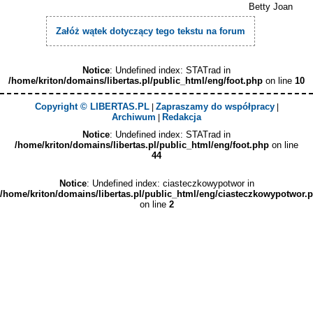
Betty Joan
Załóż wątek dotyczący tego tekstu na forum
Notice
: Undefined index: STATrad in
/home/kriton/domains/libertas.pl/public_html/eng/foot.php
on line
10
Copyright © LIBERTAS.PL
Zapraszamy do współpracy
|
|
Archiwum
Redakcja
|
Notice
: Undefined index: STATrad in
/home/kriton/domains/libertas.pl/public_html/eng/foot.php
on line
44
Notice
: Undefined index: ciasteczkowypotwor in
/home/kriton/domains/libertas.pl/public_html/eng/ciasteczkowypotwor.
on line
2