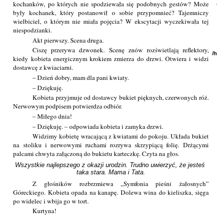
kochanków, po których nie spodziewała się podobnych gestów? Może
były kochanek, który postanowił o sobie przypomnieć? Tajemniczy
wielbiciel, o którym nie miała pojęcia? W ekscytacji wyczekiwała tej
niespodzianki.
Akt pierwszy. Scena druga.
Ciszę przerywa dzwonek. Scenę znów rozświetlają reflektory,
/
kiedy kobieta energicznym krokiem zmierza do drzwi. Otwiera i widzi
dostawcę z kwiaciarni.
– Dzień dobry, mam dla pani kwiaty.
– Dziękuję.
Kobieta przyjmuje od dostawcy bukiet pięknych, czerwonych róż.
Nerwowym podpisem potwierdza odbiór.
– Miłego dnia!
– Dziękuję. – odpowiada kobieta i zamyka drzwi.
Widzimy kobietę wracającą z kwiatami do pokoju. Układa bukiet
na stoliku i nerwowymi ruchami rozrywa skrzypiącą folię. Drżącymi
palcami chwyta załączoną do bukietu karteczkę. Czyta na głos.
Wszystkie najlepszego z okazji urodzin. Trudno uwierzyć, że jesteś 
taka stara. Mama i Tata.
Z głośników rozbrzmiewa „Symfonia pieśni żałosnych”
Góreckiego. Kobieta opada na kanapę. Dolewa wina do kieliszka, sięga
po widelec i wbija go w tort.
Kurtyna!