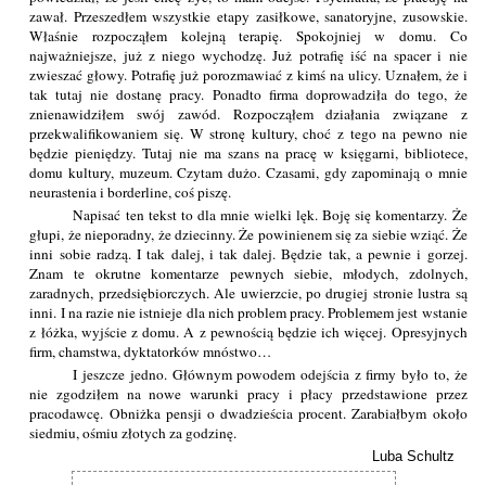
zawał. Przeszedłem wszystkie etapy zasiłkowe, sanatoryjne, zusowskie.
Właśnie rozpocząłem kolejną terapię. Spokojniej w domu. Co
najważniejsze, już z niego wychodzę. Już potrafię iść na spacer i nie
zwieszać głowy. Potrafię już porozmawiać z kimś na ulicy. Uznałem, że i
tak tutaj nie dostanę pracy. Ponadto firma doprowadziła do tego, że
znienawidziłem swój zawód. Rozpocząłem działania związane z
przekwalifikowaniem się. W stronę kultury, choć z tego na pewno nie
będzie pieniędzy. Tutaj nie ma szans na pracę w księgarni, bibliotece,
domu kultury, muzeum. Czytam dużo. Czasami, gdy zapominają o mnie
neurastenia i borderline, coś piszę.
Napisać ten tekst to dla mnie wielki lęk. Boję się komentarzy. Że
głupi, że nieporadny, że dziecinny. Że powinienem się za siebie wziąć. Że
inni sobie radzą. I tak dalej, i tak dalej. Będzie tak, a pewnie i gorzej.
Znam te okrutne komentarze pewnych siebie, młodych, zdolnych,
zaradnych, przedsiębiorczych. Ale uwierzcie, po drugiej stronie lustra są
inni. I na razie nie istnieje dla nich problem pracy. Problemem jest wstanie
z łóżka, wyjście z domu. A z pewnością będzie ich więcej. Opresyjnych
firm, chamstwa, dyktatorków mnóstwo…
I jeszcze jedno. Głównym powodem odejścia z firmy było to, że
nie zgodziłem na nowe warunki pracy i płacy przedstawione przez
pracodawcę. Obniżka pensji o dwadzieścia procent. Zarabiałbym około
siedmiu, ośmiu złotych za godzinę.
Luba Schultz