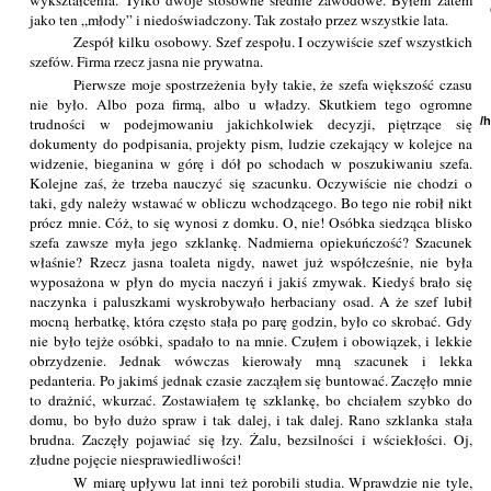
jako ten „młody” i niedoświadczony. Tak zostało przez wszystkie lata.
Zespół kilku osobowy. Szef zespołu. I oczywiście szef wszystkich
szefów. Firma rzecz jasna nie prywatna.
Pierwsze moje spostrzeżenia były takie, że szefa większość czasu
nie było. Albo poza firmą, albo u władzy. Skutkiem tego ogromne
trudności w podejmowaniu jakichkolwiek decyzji, piętrzące się
/
dokumenty do podpisania, projekty pism, ludzie czekający w kolejce na
widzenie, bieganina w górę i dół po schodach w poszukiwaniu szefa.
Kolejne zaś, że trzeba nauczyć się szacunku. Oczywiście nie chodzi o
taki, gdy należy wstawać w obliczu wchodzącego. Bo tego nie robił nikt
prócz mnie. Cóż, to się wynosi z domku. O, nie! Osóbka siedząca blisko
szefa zawsze myła jego szklankę. Nadmierna opiekuńczość? Szacunek
właśnie? Rzecz jasna toaleta nigdy, nawet już współcześnie, nie była
wyposażona w płyn do mycia naczyń i jakiś zmywak. Kiedyś brało się
naczynka i paluszkami wyskrobywało herbaciany osad. A że szef lubił
mocną herbatkę, która często stała po parę godzin, było co skrobać. Gdy
nie było tejże osóbki, spadało to na mnie. Czułem i obowiązek, i lekkie
obrzydzenie. Jednak wówczas kierowały mną szacunek i lekka
pedanteria. Po jakimś jednak czasie zacząłem się buntować. Zaczęło mnie
to drażnić, wkurzać. Zostawiałem tę szklankę, bo chciałem szybko do
domu, bo było dużo spraw i tak dalej, i tak dalej. Rano szklanka stała
brudna. Zaczęły pojawiać się łzy. Żalu, bezsilności i wściekłości. Oj,
złudne pojęcie niesprawiedliwości!
W miarę upływu lat inni też porobili studia. Wprawdzie nie tyle,