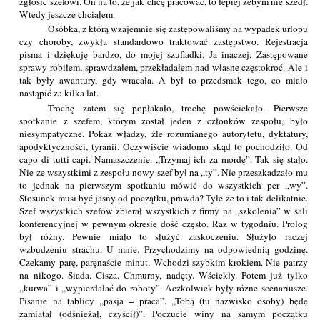
zgłosić szefowi. On na to, że jak chcę pracować, to lepiej żebym nie szedł.
Wtedy jeszcze chciałem.
Osóbka, z którą wzajemnie się zastępowaliśmy na wypadek urlopu
czy choroby, zwykła standardowo traktować zastępstwo. Rejestracja
pisma i dziękuję bardzo, do mojej szufladki. Ja inaczej. Zastępowane
sprawy robiłem, sprawdzałem, przekładałem nad własne częstokroć. Ale i
tak były awantury, gdy wracała. A był to przedsmak tego, co miało
nastąpić za kilka lat.
Trochę zatem się popłakało, trochę powściekało. Pierwsze
spotkanie z szefem, którym został jeden z członków zespołu, było
niesympatyczne. Pokaz władzy, źle rozumianego autorytetu, dyktatury,
apodyktyczności, tyranii. Oczywiście wiadomo skąd to pochodziło. Od
capo di tutti capi. Namaszczenie. „Trzymaj ich za mordę”. Tak się stało.
Nie ze wszystkimi z zespołu nowy szef był na „ty”. Nie przeszkadzało mu
to jednak na pierwszym spotkaniu mówić do wszystkich per „wy”.
Stosunek musi być jasny od początku, prawda? Tyle że to i tak delikatnie.
Szef wszystkich szefów zbierał wszystkich z firmy na „szkolenia” w sali
konferencyjnej w pewnym okresie dość często. Raz w tygodniu. Prolog
był różny. Pewnie miało to służyć zaskoczeniu. Służyło raczej
wzbudzeniu strachu. U mnie. Przychodzimy na odpowiednią godzinę.
Czekamy parę, paręnaście minut. Wchodzi szybkim krokiem. Nie patrzy
na nikogo. Siada. Cisza. Chmurny, nadęty. Wściekły. Potem już tylko
„kurwa” i „wypierdalać do roboty”. Aczkolwiek były różne scenariusze.
Pisanie na tablicy „pasja = praca”. „Tobą (tu nazwisko osoby) będę
zamiatał (odśnieżał, czyścił)”. Poczucie winy na samym początku