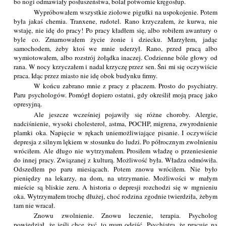
bo nogi odmawiały posłuszeństwa, bolał potwornie kręgosłup.
Wypróbowałem wszystkie ziołowe pigułki na uspokojenie. Potem
była jakaś chemia. Tranxene, rudotel. Rano krzyczałem, że kurwa, nie
wstaję, nie idę do pracy! Po pracy kładłem się, albo robiłem awantury o
byle co. Zmarnowałem życie żonie i dziecku. Marzyłem, jadąc
samochodem, żeby ktoś we mnie uderzył. Rano, przed pracą albo
wymiotowałem, albo rozstrój żołądka inaczej. Codzienne bóle głowy od
rana. W nocy krzyczałem i nadal krzyczę przez sen. Śni mi się oczywiście
praca. Idąc przez miasto nie idę obok budynku firmy.
W końcu zabrano mnie z pracy z płaczem. Prosto do psychiatry.
Paru psychologów. Pomógł dopiero ostatni, gdy określił moją pracę jako
opresyjną.
Ale jeszcze wcześniej pojawiły się różne choroby. Alergie,
nadciśnienie, wysoki cholesterol, astma, POCHP, migrena, zwyrodnienie
plamki oka. Napięcie w rękach uniemożliwiające pisanie. I oczywiście
depresja z silnym lękiem w stosunku do ludzi. Po półrocznym zwolnieniu
wróciłem. Ale długo nie wytrzymałem. Prosiłem władzę o przeniesienie
do innej pracy. Związanej z kulturą. Możliwość była. Władza odmówiła.
Odszedłem po paru miesiącach. Potem znowu wróciłem. Nie było
pieniędzy na lekarzy, na dom, na utrzymanie. Możliwości w małym
mieście są bliskie zeru. A historia o depresji rozchodzi się w mgnieniu
oka. Wytrzymałem trochę dłużej, choć rodzina zgodnie twierdziła, żebym
tam nie wracał.
Znowu zwolnienie. Znowu leczenie, terapia. Psycholog
powiedział, że jeśli chcę żyć, to mam odejść. Psychiatra, że pracuję na