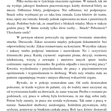
Piłka nożna ma w tym kraju znaczenie ogromne. W ramach, tak mi
się wydaje, jakiegoś funduszu pracowniczego, każdy dostawał bilety na
mecze. Odbierasz bilety, podpisujesz. Nie odbierasz, też podpisujesz.
Strach sobie wyobrazić po co taka lista istniała. Lista biletów do teatru,
kina, opery nie istniała. Istniały jednak zaproszenia na msze z przeróżnych
okazji. Podobno było tak, że zmarł ktoś z bliskich władzy. Msza w trakcie
godzin pracy. W firmie zostały tylko dwie osoby… Strach? Pobożność?
Ukochanie szefa?
W pewnym okresie potoczyło się sprawnie tworzenie atmosfery
strachu. Dresscode. Zakaz noszenia między pokojami dokumentów bez
odpowiedniej teczki. Zakaz rozmawiania na korytarzu. Wszystkie zakazy
i nakazy trzeba podpisać imieniem i nazwiskiem. No i oczywiście
dzienniczki pracy. Każdą czynność: napisanie pisma, decyzji, rozmowę
telefoniczną, wizytę z zewnątrz i mnóstwo innych spraw trzeba
codziennie zapisać w dzienniku. Ile godzin odpadło z rzeczywistej pracy?
Kwestia wychodzenia i przychodzenia do pracy z pięciominutowym
opóźnieniem i wyprzedzeniem to drobiazg. Wiele razy władza stała na
parterze zapamiętując twarze i miejsce dłuższej wskazówki zegara.
Bywało, że w pokoju zostawałem sam. Od szefa dostawałem
polecenie, że każde wyjście do palarni, czy do toalety musi zaczynać się
od wywieszenia kartki na drzwiach, że zaraz wracam. Prośba o zostanie po
godzinach, czy praca w sobotę była kwitowana, że nie daję sobie rady.
Potem były zarzuty, że praca nie została wykonana. Tak samo z pracą w
terenie. Samochód służbowy niedostępny. Jeździłem prywatnym, żeby
szybciej, ponieważ za biurkiem czekała praca. Byli tacy, którzy dostawali