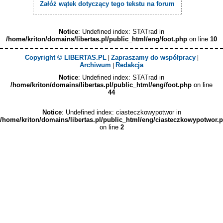
Załóż wątek dotyczący tego tekstu na forum
Notice
: Undefined index: STATrad in
/home/kriton/domains/libertas.pl/public_html/eng/foot.php
on line
10
Copyright © LIBERTAS.PL
Zapraszamy do współpracy
|
|
Archiwum
Redakcja
|
Notice
: Undefined index: STATrad in
/home/kriton/domains/libertas.pl/public_html/eng/foot.php
on line
44
Notice
: Undefined index: ciasteczkowypotwor in
/home/kriton/domains/libertas.pl/public_html/eng/ciasteczkowypotwor.
on line
2