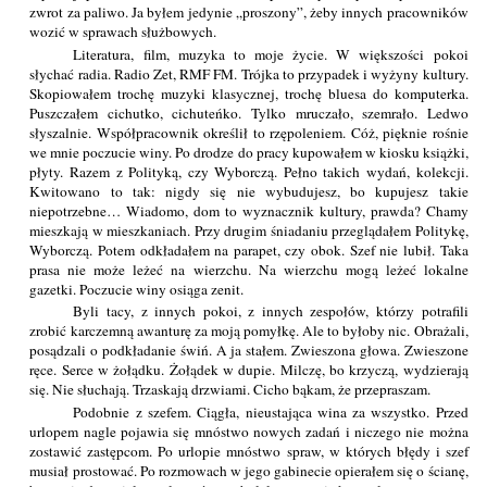
zwrot za paliwo. Ja byłem jedynie „proszony”, żeby innych pracowników
wozić w sprawach służbowych.
Literatura, film, muzyka to moje życie. W większości pokoi
słychać radia. Radio Zet, RMF FM. Trójka to przypadek i wyżyny kultury.
Skopiowałem trochę muzyki klasycznej, trochę bluesa do komputerka.
Puszczałem cichutko, cichuteńko. Tylko mruczało, szemrało. Ledwo
słyszalnie. Współpracownik określił to rzępoleniem. Cóż, pięknie rośnie
we mnie poczucie winy. Po drodze do pracy kupowałem w kiosku książki,
płyty. Razem z Polityką, czy Wyborczą. Pełno takich wydań, kolekcji.
Kwitowano to tak: nigdy się nie wybudujesz, bo kupujesz takie
niepotrzebne… Wiadomo, dom to wyznacznik kultury, prawda? Chamy
mieszkają w mieszkaniach. Przy drugim śniadaniu przeglądałem Politykę,
Wyborczą. Potem odkładałem na parapet, czy obok. Szef nie lubił. Taka
prasa nie może leżeć na wierzchu. Na wierzchu mogą leżeć lokalne
gazetki. Poczucie winy osiąga zenit.
Byli tacy, z innych pokoi, z innych zespołów, którzy potrafili
zrobić karczemną awanturę za moją pomyłkę. Ale to byłoby nic. Obrażali,
posądzali o podkładanie świń. A ja stałem. Zwieszona głowa. Zwieszone
ręce. Serce w żołądku. Żołądek w dupie. Milczę, bo krzyczą, wydzierają
się. Nie słuchają. Trzaskają drzwiami. Cicho bąkam, że przepraszam.
Podobnie z szefem. Ciągła, nieustająca wina za wszystko. Przed
urlopem nagle pojawia się mnóstwo nowych zadań i niczego nie można
zostawić zastępcom. Po urlopie mnóstwo spraw, w których błędy i szef
musiał prostować. Po rozmowach w jego gabinecie opierałem się o ścianę,