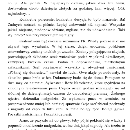
co ja. Ale jednak. W najlepszym okresie, jakieś dwa lata temu,
dostawałem około dziesięciu złotych za godzinę. Inni więcej. Cóż,
najmłodszy…
Konkretne polecenie, konkretna decyzja to było marzenie. Ba!
Żadnych notatek na piśmie. Lepiej zadzwonić niż napisać. Wszystko
jakieś niejasne, niedopowiedziane, mgliste, nie do udowodnienia. Taki
styl pracy? Nie przyzwyczaiłem się nigdy.
Szaleństwem był swoiście rozumiany PR. Wtedy jeszcze nikt nie
używał tego wyrażenia. W tej sferze, dzięki uroczemu polskiemu
ustawodawcy, zmiany to chleb powszedni. Zmiany polegające na akcjach,
powodujących składanie setek wniosków, podań w jakimś określonym,
zazwyczaj krótkim czasie. Podań z odpowiednimi, niezbędnymi
załącznikami. Szef przyjmował wszystko z otwartymi ramionami.
„Później się doniesie…” mawiał do ludzi. Owe akcje powodowały, że
aktualna praca brała w łeb. Dokumenty brało się do domu. Pamiętam ze
dwa razy, co najmniej, Sylwester i Boże Narodzenie, które spędziłem na
żmudnym rejestrowaniu pism. Często osiem godzin rozciągało się od
siódmej do dziewiętnastej, czasem do dwudziestej pierwszej. Żadnego
rejestru, dziennika nadgodzin. Za wykonane prace w terminie, za
przeprowadzone mniej lub bardziej sprawnie akcje szef zbierał pochwały
i nagrody od capo di tutti capi. A mnie bolały ręce. Bolała głowa.
Początki nadciśnienia. Początki depresji.
Jasne, że przyszło mi do głowy, żeby pójść pokłonić się władzy i
poprosić o rozliczenie nadgodzin, wolne dni, jakąś nagrodę. Ale trzeba to