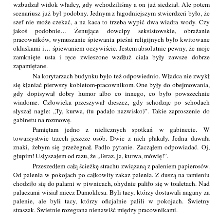
wzbudzał widok władcy, gdy wchodziliśmy a on już siedział. Ale potem
scenariusz już był podobny. Jednym z łagodniejszym stwierdzeń było, że
szef nie może czekać, a na kaca to trzeba wypić dwa wiadra wody. Czy
jakoś podobnie… Żenujące dowcipy seksistowskie, obrażanie
pracowników, wymuszanie śpiewania pieśni religijnych było kwitowane
oklaskami i… śpiewaniem oczywiście. Jestem absolutnie pewny, że moje
zamknięte usta i ręce zwieszone wzdłuż ciała były zawsze dobrze
zapamiętane.
Na korytarzach budynku było też odpowiednio. Władca nie zwykł
się kłaniać pierwszy kobietom-pracownikom. One były do obejmowania,
gdy dopisywał dobry humor albo co innego, co było powszechnie
wiadome. Człowieka przeszywał dreszcz, gdy schodząc po schodach
słyszał nagle: „Ty, kurwa, (tu padało nazwisko)”. Takie zaproszenie do
gabinetu na rozmowę.
Pamiętam jedno z nielicznych spotkań w gabinecie. W
towarzystwie trzech jeszcze osób. Dwie z nich płakały. Jedna dawała
znaki, żebym się przeżegnał. Padło pytanie. Zacząłem odpowiadać. Oj,
głupim! Usłyszałem od razu, że „Teraz, ja, kurwa, mówię!”.
Przeszedłem całą ścieżkę strachu związaną z paleniem papierosów.
Od palenia w pokojach po całkowity zakaz palenia. Z duszą na ramieniu
chodziło się do palarni w piwnicach, ohydnie paliło się w toaletach. Nad
palaczami wisiał miecz Damoklesa. Byli tacy, którzy dostawali nagany za
palenie, ale byli tacy, którzy oficjalnie palili w pokojach. Świetny
straszak. Świetnie rozegrana nienawiść między pracownikami.