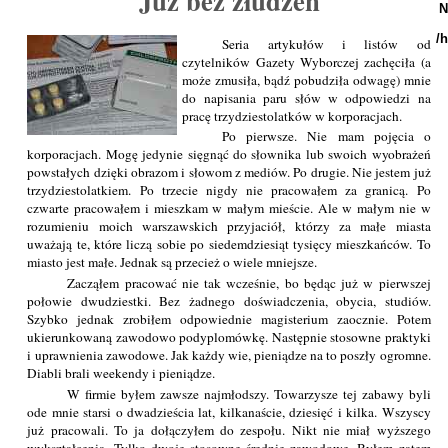
Już bez złudzeń
N
/
Seria artykułów i listów od
czytelników Gazety Wyborczej zachęciła (a
może zmusiła, bądź pobudziła odwagę) mnie
do napisania paru słów w odpowiedzi na
pracę trzydziestolatków w korporacjach.
Po pierwsze. Nie mam pojęcia o
korporacjach. Mogę jedynie sięgnąć do słownika lub swoich wyobrażeń
powstałych dzięki obrazom i słowom z mediów. Po drugie. Nie jestem już
trzydziestolatkiem. Po trzecie nigdy nie pracowałem za granicą. Po
czwarte pracowałem i mieszkam w małym mieście. Ale w małym nie w
rozumieniu moich warszawskich przyjaciół, którzy za małe miasta
uważają te, które liczą sobie po siedemdziesiąt tysięcy mieszkańców. To
miasto jest małe. Jednak są przecież o wiele mniejsze.
Zacząłem pracować nie tak wcześnie, bo będąc już w pierwszej
połowie dwudziestki. Bez żadnego doświadczenia, obycia, studiów.
Szybko jednak zrobiłem odpowiednie magisterium zaocznie. Potem
ukierunkowaną zawodowo podyplomówkę. Następnie stosowne praktyki
i uprawnienia zawodowe. Jak każdy wie, pieniądze na to poszły ogromne.
Diabli brali weekendy i pieniądze.
W firmie byłem zawsze najmłodszy. Towarzysze tej zabawy byli
ode mnie starsi o dwadzieścia lat, kilkanaście, dziesięć i kilka. Wszyscy
już pracowali. To ja dołączyłem do zespołu. Nikt nie miał wyższego
wykształcenia. Tylko dwoje stosowne średnie zawodowe. Byłem zatem