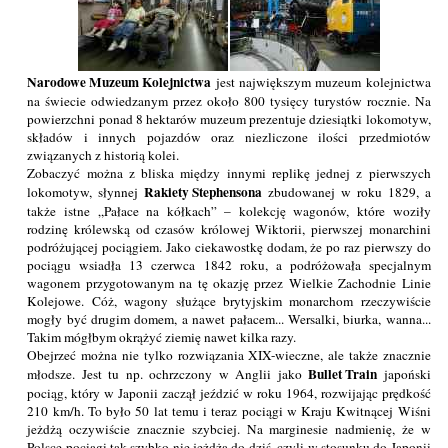
Narodowe Muzeum Kolejnictwa
jest największym muzeum kolejnictwa
na świecie odwiedzanym przez około 800 tysięcy turystów rocznie. Na
powierzchni ponad 8 hektarów muzeum prezentuje dziesiątki lokomotyw,
składów i innych pojazdów oraz niezliczone ilości przedmiotów
związanych z historią kolei.
Zobaczyć można z bliska między innymi replikę jednej z pierwszych
Rakiety Stephensona
lokomotyw, słynnej
zbudowanej w roku 1829, a
także istne „Pałace na kółkach” – kolekcję wagonów, które woziły
rodzinę królewską od czasów królowej Wiktorii, pierwszej monarchini
podróżującej pociągiem. Jako ciekawostkę dodam, że po raz pierwszy do
pociągu wsiadła 13 czerwca 1842 roku, a podróżowała specjalnym
wagonem przygotowanym na tę okazję przez Wielkie Zachodnie Linie
Kolejowe. Cóż, wagony służące brytyjskim monarchom rzeczywiście
mogły być drugim domem, a nawet pałacem... Wersalki, biurka, wanna...
Takim mógłbym okrążyć ziemię nawet kilka razy.
Obejrzeć można nie tylko rozwiązania XIX-wieczne, ale także znacznie
Bullet Train
młodsze. Jest tu np. ochrzczony w Anglii jako
japoński
pociąg, który w Japonii zaczął jeździć w roku 1964, rozwijając prędkość
210 km/h. To było 50 lat temu i teraz pociągi w Kraju Kwitnącej Wiśni
jeżdżą oczywiście znacznie szybciej. Na marginesie nadmienię, że w
Polsce pociągi tak szybko nie jeżdżą do dziś, czyli w stosunku do Japonii