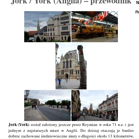
Jork / York (Anglia) – przewodnik
N
/
Jork (York)
został założony jeszcze przez Rzymian w roku 71 n.e. i jest
jednym z najstarszych miast w Anglii. Do dzisiaj otaczają je bardzo
dobrze zachowane średniowieczne mury o długości około 13 kilometrów,