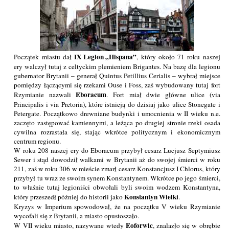
IX Legion „Hispana”
Początek miastu dał
, który około 71 roku naszej
ery walczył tutaj z celtyckim plemieniem Brigantes. Na bazę dla legionu
gubernator Brytanii – generał Quintus Petillius Cerialis – wybrał miejsce
pomiędzy łączącymi się rzekami Ouse i Foss, zaś wybudowany tutaj fort
Eboracum
Rzymianie nazwali
. Fort miał dwie główne ulice (via
Principalis i via Pretoria), które istnieją do dzisiaj jako ulice Stonegate i
Petergate. Początkowo drewniane budynki i umocnienia w II wieku n.e.
zaczęto zastępować kamiennymi, a leżąca po drugiej stronie rzeki osada
cywilna rozrastała się, stając wkrótce politycznym i ekonomicznym
centrum regionu.
W roku 208 naszej ery do Eboracum przybył cesarz Lucjusz Septymiusz
Sewer i stąd dowodził walkami w Brytanii aż do swojej śmierci w roku
211, zaś w roku 306 w mieście zmarł cesarz Konstancjusz I Chlorus, który
przybył tu wraz ze swoim synem Konstantynem. Wkrótce po jego śmierci,
to właśnie tutaj legioniści obwołali byli swoim wodzem Konstantyna,
Konstantyn Wielki
który przeszedł później do historii jako
.
Kryzys w Imperium spowodował, że na początku V wieku Rzymianie
wycofali się z Brytanii, a miasto opustoszało.
Eoforwic
W VII wieku miasto, nazywane wtedy
, znalazło się w obrębie