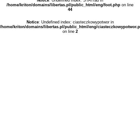
Notice
: Undefined index: STATrad in
/home/kriton/domains/libertas.pl/public_html/eng/foot.php
on line
44
Notice
: Undefined index: ciasteczkowypotwor in
/home/kriton/domains/libertas.pl/public_html/eng/ciasteczkowypotwor.
on line
2