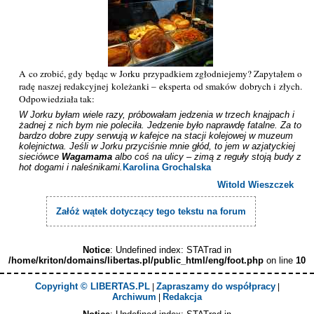
A co zrobić, gdy będąc w Jorku przypadkiem zgłodniejemy? Zapytałem o
radę naszej redakcyjnej koleżanki – eksperta od smaków dobrych i złych.
Odpowiedziała tak:
W Jorku byłam wiele razy, próbowałam jedzenia w trzech knajpach i 
żadnej z nich bym nie poleciła. Jedzenie było naprawdę fatalne. Za to 
bardzo dobre zupy serwują w kafejce na stacji kolejowej w muzeum 
kolejnictwa. Jeśli w Jorku przyciśnie mnie głód, to jem w azjatyckiej 
sieciówce 
Wagamama
 albo coś na ulicy – zimą z reguły stoją budy z 
hot dogami i naleśnikami.
Karolina Grochalska
Witold Wieszczek
Załóż wątek dotyczący tego tekstu na forum
Notice
: Undefined index: STATrad in
/home/kriton/domains/libertas.pl/public_html/eng/foot.php
on line
10
Copyright © LIBERTAS.PL
Zapraszamy do współpracy
|
|
Archiwum
Redakcja
|