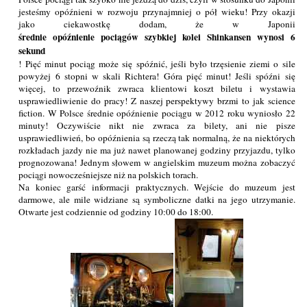
jesteśmy opóźnieni w rozwoju przynajmniej o pół wieku! Przy okazji
jako ciekawostkę dodam, że w Japonii
średnie opóźnienie pociągów szybkiej kolei Shinkansen wynosi 6
sekund
! Pięć minut pociąg może się spóźnić, jeśli było trzęsienie ziemi o sile
powyżej 6 stopni w skali Richtera! Góra pięć minut! Jeśli spóźni się
więcej, to przewoźnik zwraca klientowi koszt biletu i wystawia
usprawiedliwienie do pracy! Z naszej perspektywy brzmi to jak science
fiction. W Polsce średnie opóźnienie pociągu w 2012 roku wyniosło 22
minuty! Oczywiście nikt nie zwraca za bilety, ani nie pisze
usprawiedliwień, bo opóźnienia są rzeczą tak normalną, że na niektórych
rozkładach jazdy nie ma już nawet planowanej godziny przyjazdu, tylko
prognozowana! Jednym słowem w angielskim muzeum można zobaczyć
pociągi nowocześniejsze niż na polskich torach.
Na koniec garść informacji praktycznych. Wejście do muzeum jest
darmowe, ale mile widziane są symboliczne datki na jego utrzymanie.
Otwarte jest codziennie od godziny 10:00 do 18:00.