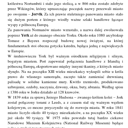
królestwa Nortumbrii i stało jego stolicą, a w 866 roku zostało zdobyte
przez Wikingów, którzy upraszczając początek nazwy przezwali miasto
Jorvik
po swojemu –
. Za ich prawie stuletniego panowania miasto stało
się dużym portem z którego wiodły ważne szlaki handlowe łączące
wyspy z północną Europą.
Za panowania Normanów miasto wzrastało, a nazwa dalej ewoluowała
Yerk
poprzez
aż do znanego obecnie Yorku. Około roku 1080 arcybiskup
Tomasz z Bayeux rozpoczął budowę nowej świątyni, na której
fundamentach stoi obecna gotycka katedra, będąca jedną z największych
w Europie.
W średniowieczu York był ważnym ośrodkiem religijnym i silnym,
bogatym miastem. Port zapewniał połączenia handlowe z Irlandią i
północną Europą, eksportowano między innymi tkaniny, z których miasto
słynęło. Na na początku XIII wieku mieszkańcy wykupili sobie u króla
prawo do własnego samorządu, zaczęto także zamieniać drewnianą
palisadę w solidne kamienne mury. Kwitło rzemiosło, produkowano
uzbrojenie, ozdoby, naczynia, dzwony, okna, buty, ubrania. Według spisu
z 1386 roku w Jorku działało aż 128 krawców.
W 1839 roku za sprawą Jerzego Hudsona – zwanego królem kolei – Jork
został połączony torami z Leeds, a z czasem stał się ważnym węzłem
kolejowym, co mocno przyczyniło się do rozwoju miasta. W roku 1841
miasto liczyło około 40 tysięcy mieszkańców, a na początku XX wieku
już około 90 tysięcy. W 1975 roku powstało tutaj bardzo ciekawe
Narodowe Muzeum Kolejnictwa (National Railway Museum) będące
jedną z atrakcji turystycznych miasta.