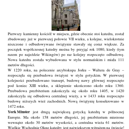
Pierwszy kamienny kościół w miejscu, gdzie obecnie stoi katedra, został
zbudowany już w pierwszej połowie VII wieku, a kolejne, wielokrotnie
niszczone i odbudowywane świątynie stawały się coraz większe. Za
początek współczesnej katedry można by przyjąć rok 1080, kiedy (tym
razem po najeździe Wikingów) po raz kolejny rozpoczęto odbudowę.
Nowa katedra została wybudowana w stylu normańskim i miała 111
metrów długości.
W 1220 roku, na polecenie arcybiskupa Jorku – Waltera de Gray –
rozpoczęła się przebudowa świątyni w stylu gotyckim. W pierwszej
kolejności przebudowano transept, budowę nawy głównej rozpoczęto
pod koniec XIII wieku, a sklepienie ukończono około roku 1360.
Przebudowa prezbiterium zakończyła się około roku 1405, w 1420
zakończyła się odbudowa centralnej wieży, a w 1433 roku rozpoczęto
budowę niższych wież zachodnich. Nową świątynię konsekrowano w
1472 roku.
York Minster
jest drugą największą gotycką katedrą w północnej
Europie. Ma około 158 metrów długości, jej prezbiterium mierzone
wewnątrz około 30 metrów wysokości, a centralna wieża 61 metrów.
Wielkie Wschodnie Okno katedry jest największym witrażem na świecie!