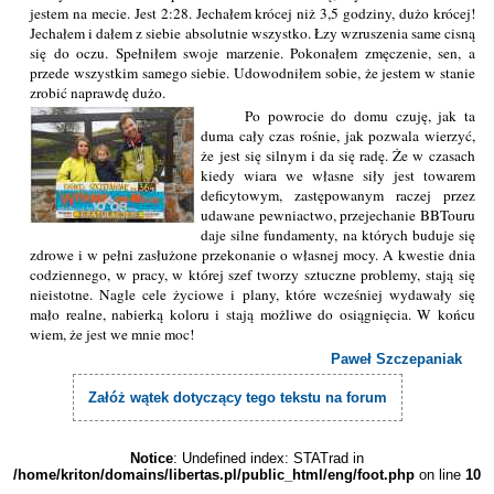
jestem na mecie. Jest 2:28. Jechałem krócej niż 3,5 godziny, dużo krócej!
Jechałem i dałem z siebie absolutnie wszystko. Łzy wzruszenia same cisną
się do oczu. Spełniłem swoje marzenie. Pokonałem zmęczenie, sen, a
przede wszystkim samego siebie. Udowodniłem sobie, że jestem w stanie
zrobić naprawdę dużo.
Po powrocie do domu czuję, jak ta
duma cały czas rośnie, jak pozwala wierzyć,
że jest się silnym i da się radę. Że w czasach
kiedy wiara we własne siły jest towarem
deficytowym, zastępowanym raczej przez
udawane pewniactwo, przejechanie BBTouru
daje silne fundamenty, na których buduje się
zdrowe i w pełni zasłużone przekonanie o własnej mocy. A kwestie dnia
codziennego, w pracy, w której szef tworzy sztuczne problemy, stają się
nieistotne. Nagle cele życiowe i plany, które wcześniej wydawały się
mało realne, nabierką koloru i stają możliwe do osiągnięcia. W końcu
wiem, że jest we mnie moc!
Paweł Szczepaniak
Załóż wątek dotyczący tego tekstu na forum
Notice
: Undefined index: STATrad in
/home/kriton/domains/libertas.pl/public_html/eng/foot.php
on line
10