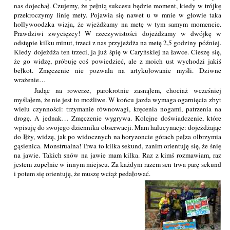
nas dojechał. Czujemy, że pełnią sukcesu będzie moment, kiedy w trójkę
przekroczymy linię mety. Pojawia się nawet u w mnie w głowie taka
hollywoodzka wizja, że wjeżdżamy na metę w tym samym momencie.
Prawdziwi zwycięzcy! W rzeczywistości dojeżdżamy w dwójkę w
odstępie kilku minut, trzeci z nas przyjeżdża na metę 2,5 godziny później.
Kiedy dojeżdża ten trzeci, ja już śpię w Caryńskiej na ławce. Cieszę się,
że go widzę, próbuję coś powiedzieć, ale z moich ust wychodzi jakiś
bełkot. Zmęczenie nie pozwala na artykułowanie myśli. Dziwne
wrażenie…
Jadąc na rowerze, parokrotnie zasnąłem, chociaż wcześniej
myślałem, że nie jest to możliwe. W końcu jazda wymaga ogarnięcia zbyt
wielu czynności: trzymanie równowagi, kręcenia nogami, patrzenia na
drogę. A jednak… Zmęczenie wygrywa. Kolejne doświadczenie, które
wpisuję do swojego dziennika obserwacji. Mam halucynacje: dojeżdżając
do Iłży, widzę, jak po widocznych na horyzoncie górach pełza olbrzymia
gąsienica. Monstrualna! Trwa to kilka sekund, zanim orientuję się, że śnię
na jawie. Takich snów na jawie mam kilka. Raz z kimś rozmawiam, raz
jestem zupełnie w innym miejscu. Za każdym razem sen trwa parę sekund
i potem się orientuję, że muszę wciąż pedałować.