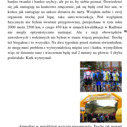
bardzo twardzi i bardzo szybcy; ale po to, by siebie poznać. Dowiedzieć
się jak zareaguję na krańcowe zmęczenie, jak się będę czuł bez snu, w
końcu jak zareaguje na sukces dotarcia do mety. Wziąłem siebie i swój
organizm trochę pod lupę, taka auto-wiwisekcja. Pod względem
fizycznym nie byłem świetnie przygotowany, przejechane w tym roku
2000 może 2500 km, z czego 450 km w ramach kwalifikacji w Radlinie
nie mogły optymistycznie nastrajać. Ale z racji obowiązków
/
zawodowych i rodzinnych nie byłem w stanie więcej przejechać. Trochę
też biegałem i to wszystko. Na dwa tygodnie przed startem stwierdziłem,
że mogę mieć problem z wytrzymałością mięśni szyi i karku, wymyśliłem
więc że dziennie rano i wieczorem będę stał 2 minuty na głowie. I chyba
podziałało. Kark wytrzymał.
Atmosfera w przeddzień wyścigu niesamowita. Trochę jak powrót