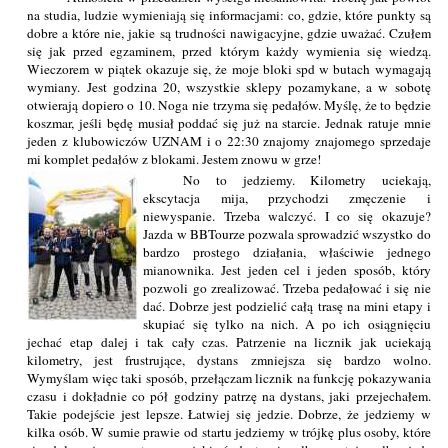
na studia, ludzie wymieniają się informacjami: co, gdzie, które punkty są
dobre a które nie, jakie są trudności nawigacyjne, gdzie uważać. Czułem
się jak przed egzaminem, przed którym każdy wymienia się wiedzą.
Wieczorem w piątek okazuje się, że moje bloki spd w butach wymagają
wymiany. Jest godzina 20, wszystkie sklepy pozamykane, a w sobotę
otwierają dopiero o 10. Noga nie trzyma się pedałów. Myślę, że to będzie
koszmar, jeśli będę musiał poddać się już na starcie. Jednak ratuje mnie
jeden z klubowiczów UZNAM i o 22:30 znajomy znajomego sprzedaje
mi komplet pedałów z blokami. Jestem znowu w grze!
No to jedziemy. Kilometry uciekają,
ekscytacja mija, przychodzi zmęczenie i
niewyspanie. Trzeba walczyć. I co się okazuje?
Jazda w BBTourze pozwala sprowadzić wszystko do
bardzo prostego działania, właściwie jednego
mianownika. Jest jeden cel i jeden sposób, który
pozwoli go zrealizować. Trzeba pedałować i się nie
dać. Dobrze jest podzielić całą trasę na mini etapy i
skupiać się tylko na nich. A po ich osiągnięciu
jechać etap dalej i tak cały czas. Patrzenie na licznik jak uciekają
kilometry, jest frustrujące, dystans zmniejsza się bardzo wolno.
Wymyślam więc taki sposób, przełączam licznik na funkcję pokazywania
czasu i dokładnie co pół godziny patrzę na dystans, jaki przejechałem.
Takie podejście jest lepsze. Łatwiej się jedzie. Dobrze, że jedziemy w
kilka osób. W sumie prawie od startu jedziemy w trójkę plus osoby, które