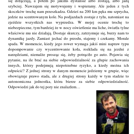
się dołączają, a potem po jakimś dystansie albo zostają, albo jadą
szybciej. Nawzajem się motywujemy i wspieramy. Ale jeden z tych
skoczków trochę nam przeszkadza. Gdzieś na 200 km pęka mu szprycha,
jedzie na scentrowanym kole. Na podjazdach zostaje z tyłu, natomiast na
zjeździe wszystkich nas wyprzedza. W mojej ocenie trochę to
niebezpieczne, tym bardziej że w nocy oświetlenie ma liche, światła tylne
właściwie mu nie działają. Dostaje skurczy, zatrzymuje się, burzy nam to
dynamikę jazdy. Zamiast jechać do przodu, stajemy i czekamy. Morale
spada. W momencie, kiedy jego rower wymaga jakiś mini napraw typu
dopompowanie czy wycentrowanie koła, rozkłada się na jezdni z
narzędziami, niemalże prosząc się, żeby potrąciło go auto. Pojawia się
pytanie, na ile brać na siebie odpowiedzialność za głupie zachowania
innych, którzy podejmują niepotrzebne ryzyko, a kiedy można ich
odpuścić? Z jednej strony w danym momencie jedziemy w grupie, więc
obowiązuje prawo stada, ale z drugiej strony każdy w tym stadzie to
autonomiczna jednostka, która bierze za siebie odpowiedzialność.
Odpowiedzi jak do tej pory nie znalazłem…