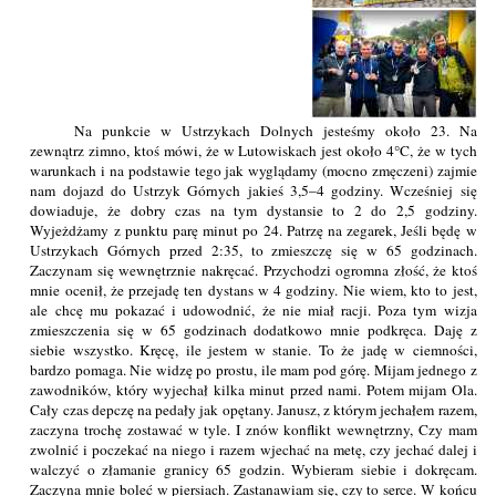
Na punkcie w Ustrzykach Dolnych jesteśmy około 23. Na
zewnątrz zimno, ktoś mówi, że w Lutowiskach jest około 4°C, że w tych
warunkach i na podstawie tego jak wyglądamy (mocno zmęczeni) zajmie
nam dojazd do Ustrzyk Górnych jakieś 3,5–4 godziny. Wcześniej się
dowiaduje, że dobry czas na tym dystansie to 2 do 2,5 godziny.
Wyjeżdżamy z punktu parę minut po 24. Patrzę na zegarek, Jeśli będę w
Ustrzykach Górnych przed 2:35, to zmieszczę się w 65 godzinach.
Zaczynam się wewnętrznie nakręcać. Przychodzi ogromna złość, że ktoś
mnie ocenił, że przejadę ten dystans w 4 godziny. Nie wiem, kto to jest,
ale chcę mu pokazać i udowodnić, że nie miał racji. Poza tym wizja
zmieszczenia się w 65 godzinach dodatkowo mnie podkręca. Daję z
siebie wszystko. Kręcę, ile jestem w stanie. To że jadę w ciemności,
bardzo pomaga. Nie widzę po prostu, ile mam pod górę. Mijam jednego z
zawodników, który wyjechał kilka minut przed nami. Potem mijam Ola.
Cały czas depczę na pedały jak opętany. Janusz, z którym jechałem razem,
zaczyna trochę zostawać w tyle. I znów konflikt wewnętrzny, Czy mam
zwolnić i poczekać na niego i razem wjechać na metę, czy jechać dalej i
walczyć o złamanie granicy 65 godzin. Wybieram siebie i dokręcam.
Zaczyna mnie boleć w piersiach. Zastanawiam się, czy to serce. W końcu