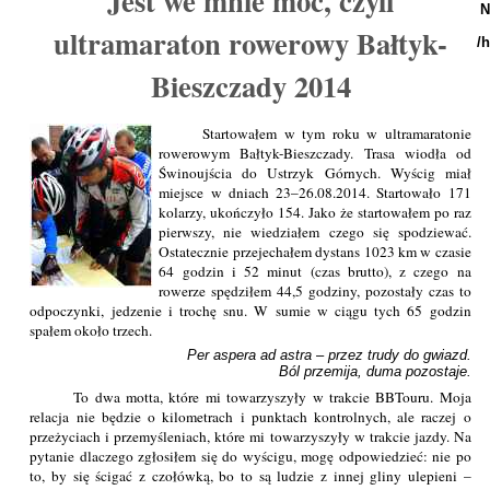
Jest we mnie moc, czyli
N
ultramaraton rowerowy Bałtyk-
/
Bieszczady 2014
Startowałem w tym roku w ultramaratonie
rowerowym Bałtyk-Bieszczady. Trasa wiodła od
Świnoujścia do Ustrzyk Górnych. Wyścig miał
miejsce w dniach 23–26.08.2014. Startowało 171
kolarzy, ukończyło 154. Jako że startowałem po raz
pierwszy, nie wiedziałem czego się spodziewać.
Ostatecznie przejechałem dystans 1023 km w czasie
64 godzin i 52 minut (czas brutto), z czego na
rowerze spędziłem 44,5 godziny, pozostały czas to
odpoczynki, jedzenie i trochę snu. W sumie w ciągu tych 65 godzin
spałem około trzech.
Per aspera ad astra – przez trudy do gwiazd.

Ból przemija, duma pozostaje.
To dwa motta, które mi towarzyszyły w trakcie BBTouru. Moja
relacja nie będzie o kilometrach i punktach kontrolnych, ale raczej o
przeżyciach i przemyśleniach, które mi towarzyszyły w trakcie jazdy. Na
pytanie dlaczego zgłosiłem się do wyścigu, mogę odpowiedzieć: nie po
to, by się ścigać z czołówką, bo to są ludzie z innej gliny ulepieni –