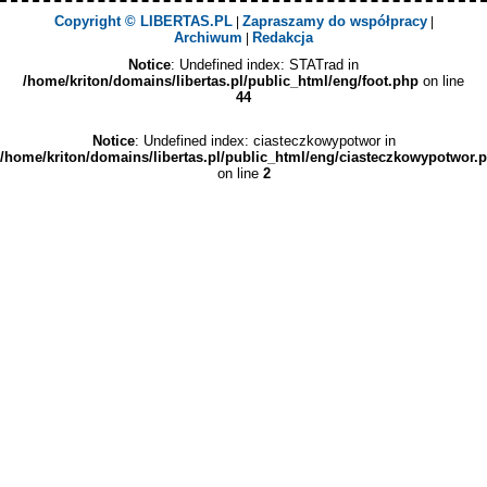
Copyright © LIBERTAS.PL
Zapraszamy do współpracy
|
|
Archiwum
Redakcja
|
Notice
: Undefined index: STATrad in
/home/kriton/domains/libertas.pl/public_html/eng/foot.php
on line
44
Notice
: Undefined index: ciasteczkowypotwor in
/home/kriton/domains/libertas.pl/public_html/eng/ciasteczkowypotwor.
on line
2