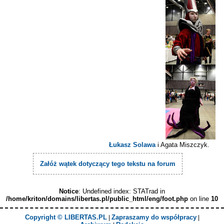
Łukasz Solawa
i Agata Miszczyk.
Załóż wątek dotyczący tego tekstu na forum
Notice
: Undefined index: STATrad in
/home/kriton/domains/libertas.pl/public_html/eng/foot.php
on line
10
Copyright © LIBERTAS.PL
Zapraszamy do współpracy
|
|