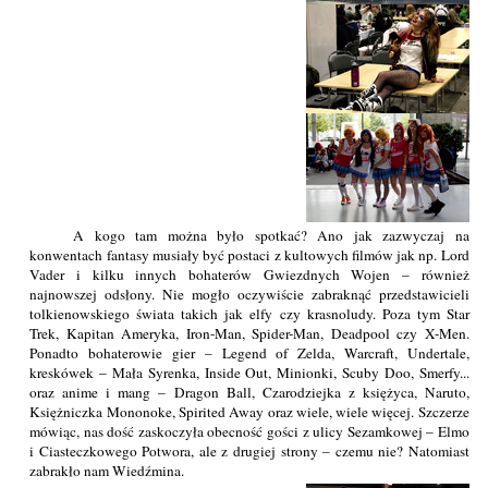
A kogo tam można było spotkać? Ano jak zazwyczaj na
konwentach fantasy musiały być postaci z kultowych filmów jak np. Lord
Vader i kilku innych bohaterów Gwiezdnych Wojen – również
najnowszej odsłony. Nie mogło oczywiście zabraknąć przedstawicieli
tolkienowskiego świata takich jak elfy czy krasnoludy. Poza tym Star
Trek, Kapitan Ameryka, Iron-Man, Spider-Man, Deadpool czy X-Men.
Ponadto bohaterowie gier – Legend of Zelda, Warcraft, Undertale,
kreskówek – Mała Syrenka, Inside Out, Minionki, Scuby Doo, Smerfy...
oraz anime i mang – Dragon Ball, Czarodziejka z księżyca, Naruto,
Księżniczka Mononoke, Spirited Away oraz wiele, wiele więcej. Szczerze
mówiąc, nas dość zaskoczyła obecność gości z ulicy Sezamkowej – Elmo
i Ciasteczkowego Potwora, ale z drugiej strony – czemu nie? Natomiast
zabrakło nam Wiedźmina.