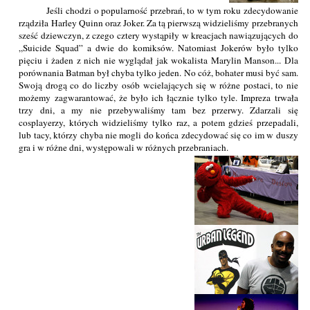
Jeśli chodzi o popularność przebrań, to w tym roku zdecydowanie
rządziła Harley Quinn oraz Joker. Za tą pierwszą widzieliśmy przebranych
sześć dziewczyn, z czego cztery wystąpiły w kreacjach nawiązujących do
„Suicide Squad” a dwie do komiksów. Natomiast Jokerów było tylko
pięciu i żaden z nich nie wyglądał jak wokalista Marylin Manson... Dla
porównania Batman był chyba tylko jeden. No cóż, bohater musi być sam.
Swoją drogą co do liczby osób wcielających się w różne postaci, to nie
możemy zagwarantować, że było ich łącznie tylko tyle. Impreza trwała
trzy dni, a my nie przebywaliśmy tam bez przerwy. Zdarzali się
cosplayerzy, których widzieliśmy tylko raz, a potem gdzieś przepadali,
lub tacy, którzy chyba nie mogli do końca zdecydować się co im w duszy
gra i w różne dni, występowali w różnych przebraniach.