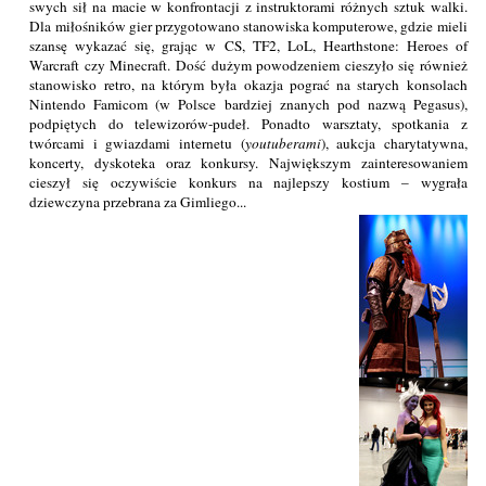
swych sił na macie w konfrontacji z instruktorami różnych sztuk walki.
Dla miłośników gier przygotowano stanowiska komputerowe, gdzie mieli
szansę wykazać się, grając w CS, TF2, LoL, Hearthstone: Heroes of
Warcraft czy Minecraft. Dość dużym powodzeniem cieszyło się również
stanowisko retro, na którym była okazja pograć na starych konsolach
Nintendo Famicom (w Polsce bardziej znanych pod nazwą Pegasus),
podpiętych do telewizorów-pudeł. Ponadto warsztaty, spotkania z
twórcami i gwiazdami internetu (
youtuberami
), aukcja charytatywna,
koncerty, dyskoteka oraz konkursy. Największym zainteresowaniem
cieszył się oczywiście konkurs na najlepszy kostium – wygrała
dziewczyna przebrana za Gimliego...