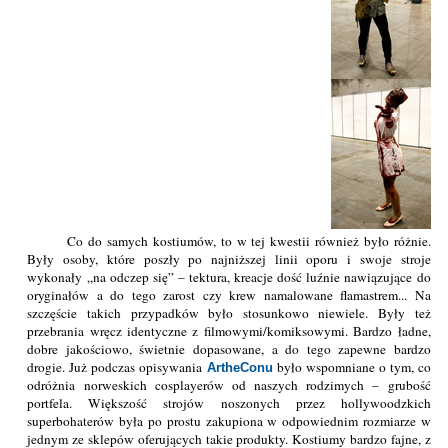
Co do samych kostiumów, to w tej kwestii również było różnie.
Były osoby, które poszły po najniższej linii oporu i swoje stroje
wykonały „na odczep się” – tektura, kreacje dość luźnie nawiązujące do
oryginałów a do tego zarost czy krew namalowane flamastrem... Na
szczęście takich przypadków było stosunkowo niewiele. Były też
przebrania wręcz identyczne z filmowymi/komiksowymi. Bardzo ładne,
dobre jakościowo, świetnie dopasowane, a do tego zapewne bardzo
drogie. Już podczas opisywania
było wspomniane o tym, co
ArtheConu
odróżnia norweskich cosplayerów od naszych rodzimych – grubość
portfela. Większość strojów noszonych przez hollywoodzkich
superbohaterów była po prostu zakupiona w odpowiednim rozmiarze w
jednym ze sklepów oferujących takie produkty. Kostiumy bardzo fajne, z