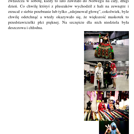
zwłaszcza w sobotę, kiedy to lato zawitało do Norwegii na cały, długi
dzień. Co chwilę któryś z pluszaków wychodził z hali na zewnątrz i
zrzucał z siebie przebranie lub tylko „zdejmował głowę”, cokolwiek, byle
chwilę odetchnąć a wtedy okazywało się, że większość maskotek to
przedstawicielki płci pięknej. Na szczęście dla nich niedziela była
deszczowa i chłodna.