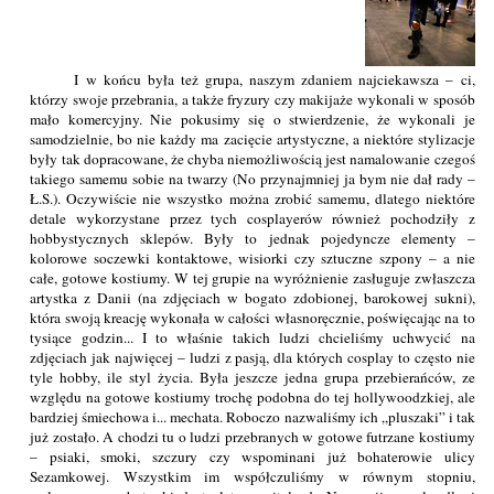
I w końcu była też grupa, naszym zdaniem najciekawsza – ci,
którzy swoje przebrania, a także fryzury czy makijaże wykonali w sposób
mało komercyjny. Nie pokusimy się o stwierdzenie, że wykonali je
samodzielnie, bo nie każdy ma zacięcie artystyczne, a niektóre stylizacje
były tak dopracowane, że chyba niemożliwością jest namalowanie czegoś
takiego samemu sobie na twarzy (No przynajmniej ja bym nie dał rady –
Ł.S.). Oczywiście nie wszystko można zrobić samemu, dlatego niektóre
detale wykorzystane przez tych cosplayerów również pochodziły z
hobbystycznych sklepów. Były to jednak pojedyncze elementy –
kolorowe soczewki kontaktowe, wisiorki czy sztuczne szpony – a nie
całe, gotowe kostiumy. W tej grupie na wyróżnienie zasługuje zwłaszcza
artystka z Danii (na zdjęciach w bogato zdobionej, barokowej sukni),
która swoją kreację wykonała w całości własnoręcznie, poświęcając na to
tysiące godzin... I to właśnie takich ludzi chcieliśmy uchwycić na
zdjęciach jak najwięcej – ludzi z pasją, dla których cosplay to często nie
tyle hobby, ile styl życia. Była jeszcze jedna grupa przebierańców, ze
względu na gotowe kostiumy trochę podobna do tej hollywoodzkiej, ale
bardziej śmiechowa i... mechata. Roboczo nazwaliśmy ich „pluszaki” i tak
już zostało. A chodzi tu o ludzi przebranych w gotowe futrzane kostiumy
– psiaki, smoki, szczury czy wspominani już bohaterowie ulicy
Sezamkowej. Wszystkim im współczuliśmy w równym stopniu,