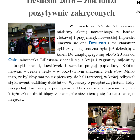
Desucon 2016 – zlot ludzi
N
pozytywnie zakręconych
/
W dniach od 26 do 28 czerwca
mieliśmy okazję uczestniczyć w bardzo
ciekawej i przyjemnej, norweskiej imprezie.
Nazywa się ona
i ma charakter
Desucon
cykliczny – tegoroczna była już dziesiątą z
kolei. Do znajdującego się około 20 km od
miasteczka Lillestrøm zjechali się z kraju i zagranicy miłośnicy
Oslo
fantastyki, mangi, kreskówek i szeroko pojętej popkultury. Krótko
mówiąc – geeki i nerdy – w pozytywnym znaczeniu tych słów. Mimo
tego, że byliśmy tam po raz pierwszy, do hali targowej, w której odbywał
się konwent, trafiliśmy dość łatwo. Wystarczyło podążać za piratem, który
przyjechał tym samym pociągiem z Oslo co my i upewnić się, że
księżniczka i druid idący za nami, również kierują się do tego samego
miejsca...