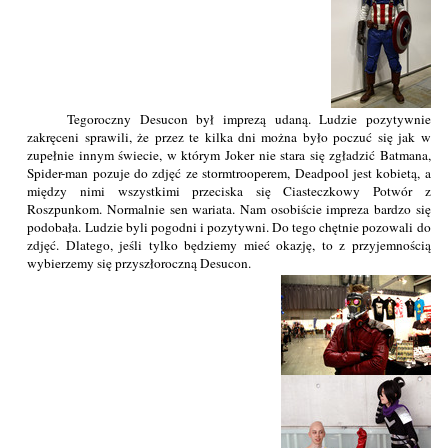
Tegoroczny Desucon był imprezą udaną. Ludzie pozytywnie
zakręceni sprawili, że przez te kilka dni można było poczuć się jak w
zupełnie innym świecie, w którym Joker nie stara się zgładzić Batmana,
Spider-man pozuje do zdjęć ze stormtrooperem, Deadpool jest kobietą, a
między nimi wszystkimi przeciska się Ciasteczkowy Potwór z
Roszpunkom. Normalnie sen wariata. Nam osobiście impreza bardzo się
podobała. Ludzie byli pogodni i pozytywni. Do tego chętnie pozowali do
zdjęć. Dlatego, jeśli tylko będziemy mieć okazję, to z przyjemnością
wybierzemy się przyszłoroczną Desucon.