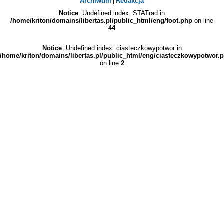
Archiwum
Redakcja
|
Notice
: Undefined index: STATrad in
/home/kriton/domains/libertas.pl/public_html/eng/foot.php
on line
44
Notice
: Undefined index: ciasteczkowypotwor in
/home/kriton/domains/libertas.pl/public_html/eng/ciasteczkowypotwor.
on line
2