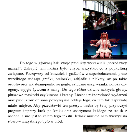
Do tego w głównej hali swoje produkty wystawiali „sprzedawcy
marzeń”. Zakupić tam można było chyba wszystko, co z popkulturą
związane. Począwszy od koszulek i gadżetów z superbohaterami, przez
wszelkiego rodzaju grafiki, breloczki, zakładki i plakaty, aż po takie
osobliwości jak steam-punkowe gogle, sztuczne uszy, wianki, poroża czy
ogony, wyjęte żywcem z mang. Do tego różne dziwne nakrycia głowy,
pluszowe maskotki czy kimona i katany. Liczba i różnorodność wydarzeń
oraz produktów opisana powyżej nie oddaje tego, co tam tak naprawdę
miało miejsce. Aby przedstawić ten przesyt, trzeba by tutaj przytoczyć
program imprezy krok po kroku oraz asortyment każdego ze stoisk z
osobna, a nie jest to celem tego tekstu. Jednak musicie nam wierzyć na
słowo – wszystkiego było w bród.