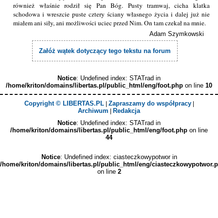
również właśnie rodził się Pan Bóg. Pusty tramwaj, cicha klatka
schodowa i wreszcie puste cztery ściany własnego życia i dalej już nie
miałem ani siły, ani możliwości uciec przed Nim. On tam czekał na mnie.
Adam Szymkowski
Załóż wątek dotyczący tego tekstu na forum
Notice
: Undefined index: STATrad in
/home/kriton/domains/libertas.pl/public_html/eng/foot.php
on line
10
Copyright © LIBERTAS.PL
Zapraszamy do współpracy
|
|
Archiwum
Redakcja
|
Notice
: Undefined index: STATrad in
/home/kriton/domains/libertas.pl/public_html/eng/foot.php
on line
44
Notice
: Undefined index: ciasteczkowypotwor in
/home/kriton/domains/libertas.pl/public_html/eng/ciasteczkowypotwor.
on line
2