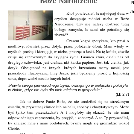
Boże Narodzenie
N
/
Ktoś powiedział, że najwięcej dusz w
czyśćcu dostępuje radości nieba w Boże
Narodzenie. Czy nie należy dostrzec tutaj
bożego zamysłu, że sami nie potrafimy się
zbawić?
Czasem kogoś spotykam, kto prosi o
modlitwę, również przez dotyk, przez położenie dłoni. Mam wtedy w
myślach prośbę i kieruję ją w niebo, prosząc o łaski. Na tę krótką chwile
czuję się zaproszonym do czyjegoś życia. Granica która, dzieli nas od
drugiego człowieka, jest cieńsza niż kartka papieru. Jest tak cienka, jak
dotyk. Obojętność na innych, których brzemiona mamy nosić, jest
przeszkodą iluzoryczną. Imię Jezus, jeśli będziemy prosić z hojnością
serca, doprowadzi nas do innych ludzi.
„Powiła swego pierworodnego Syna, owinęła go w pieluszki i położyła 
w żłobie, gdyż nie było dla nich miejsca w gospodzie.”
(Łk 2,7)
Jak to dobrze Panie Boże, że nie urodziłeś się na strzeżonym
osiedlu, w prywatnej klinice lub na balu, choćby i charytatywnym. Może
byś tylko tam przeszkadzał? A i mogłoby się okazać, że nie mam
odpowiedniego zaproszenia, by przyjść, i zobaczyć. A to Ty przyszedłeś,
by znaleźć mnie i mnie podobnych, byśmy mogli się gromadzić wokół
Ciebie.